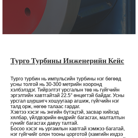
Турго Турбины Инженерийн Кейс
Турго турбин нь импульсийн турбины нэг бөгөөд
усны толгой нь 30-300 метрийн хооронд
хэлбэлздэг. Тийрэлтэт урсгалын төв нь гүйгчийн
эргэлтийн хавтгайтай 22.5° өнцөгтэй байдаг. Усны
урсгал шүршигч хошуугаар агшиж, гүйгчийн нэг
талд орж, нөгөө талаас гардаг.
Хэвтээ хэсэг нь энгийн бүтэцтэй, засвар хийхэд
хялбар, үйлдвэрийн өндрийг багасгах, малталтын
гүнийг багасгах давуу талтай.
Босоо хэсэг нь ургамлын хавтгай хэмжээ багатай,
нэг гүйгчийг олон тооны цорготой (хамгийн ихдээ