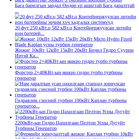
Бага барилгын зардал Өндөр үр ашигтай Бага даралттай
...
20 фут 250 кВт.ц 582 кВт.ц Контейнержуулсан литийн
ион батерей...
Жижиг 10кВт 12кВт 15кВт 20кВт Бичил Гидро Суурин
Иртэй Ка...
Форстер 2×40КВт-ын микро гидро турбо турбины
генератор
Гидравлик сэнсний турбин 100кВт Каплан турбины
генератор...
2200кВт-ын Гидро Цахилгаан Пелтон Усны Дугуйт
Турбины Генератор