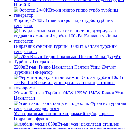
Иртэй Ка...
Форстер 2×40КВт-ын микро гидро турбо турбины
генератор
Гидравлик сэнсний турбин 100кВт Каплан турбины
генератор...
2200кВт-ын Гидро Цахилгаан Пелтон Усны Дугуйт
Турбины Генератор
Жижиг Каплан Турбин 10KW 12KW 15KW Бичил Усан
Цахилгаан ...
Усан цахилгаан тоног төхөөрөмжийн үйлдвэрлэгч
Гидравлик франк...