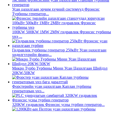
Усан цахилгаан эрчим хүчний системүүд Фрэнсис
Турбины генератор...
100KW 500KW 1MW 2MW гидравлик Фрэнсис турбины
үнэ ...
Гидравлик турбины генератор 250кВт Усан цахилгаан
хөдөлгүүрийн франц...
Микро Турбо Турбины Мини Усан Цахилгаан Шийдэл
20KW-50KW
Форстерийн усан цахилгаан Каплан турбины
генераторын үнэ...
320KW гидравлик Фрэнсис усны турбин генератор...