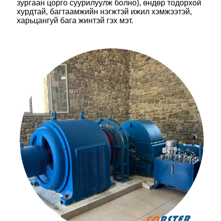
зургаан цорго суурилуулж болно), өндөр тодорхой
хурдтай, багтаамжийн нэгжтэй ижил хэмжээтэй,
харьцангуй бага жинтэй гэх мэт.