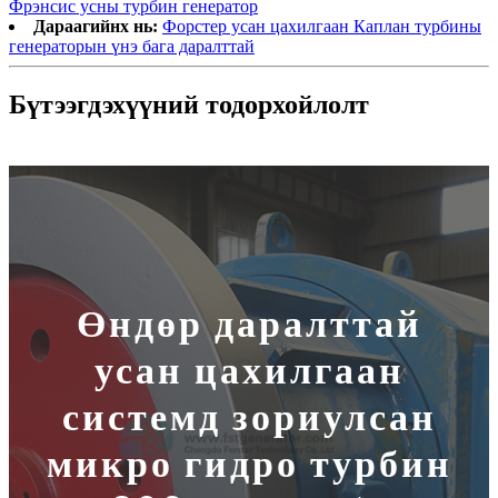
Фрэнсис усны турбин генератор
Дараагийнх нь:
Форстер усан цахилгаан Каплан турбины
генераторын үнэ бага даралттай
Бүтээгдэхүүний тодорхойлолт
Өндөр даралттай
усан цахилгаан
системд зориулсан
микро гидро турбин