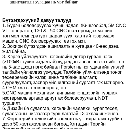
ашиглалтын хугацаа нь урт байдаг.
Бүтээгдэхүүний давуу талууд
1. Бүрэн боловсруулах хүчин чадал. Жишээлбэл, 5M CNC
VTL оператор, 130 & 150 CNC шал өрөмдөх машин,
тогтмол температурт шарах зуух, хавтгай тээрэмдэх
машин, CNC боловсруулах төв гэх мэт.
2. Зохион бүтээгдсэн ашиглалтын хугацаа 40-өөс дээш
жил байна.
3. Хэрэв үйлчлүүлэгч нэг жилийн дотор гурван нэгж
(≥100кВт хүчин чадалтай) худалдан авсан эсвэл нийт тоо
нь 5-аас дээш нэгж байвал Forster нь нэг удаагийн үнэгүй
талбайн үйлчилгээ үзүүлдэг. Талбайн үйлчилгээнд тоног
төхөөрөмжийн үзлэг, шинэ талбайн шалгалт,
суурилуулалт, засвар үйлчилгээний сургалт гэх мэт орно.
4.OEM хүлээн зөвшөөрөгдсөн.
5.CNC машин механизм, динамик тэнцвэрийг туршиж,
изотермаль аргаар ариутгах боловсруулалт, NDT
туршилт.
6. Дизайн ба судалгаа, хөгжлийн чадавхи, зураг төсөл,
судалгааны чиглэлээр туршлагатай 13 ахлах инженер.
7. Форстерийн техникийн зөвлөх нь уг гидравлик турбин
дээр 50 жил ажилласан бөгөөд Хятадын Төрийн