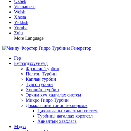
Uzbek
Vietnamese
Welsh
Xhosa
Yiddish
Yoruba
Zulu
More Language
Гэр
Бүтээгдэхүүнүүд
Фрэнсис Турбин
Пелтон Турбин
Каплан турбин
Турго турбин
Хоолойн турбин
Эрчим хүч хадгалах систем
Микро Гидро Турбин
Дэмжлэгийн тоног төхөөрөмж
Цахилгааны хяналтын систем
Турбины дагалдах хэрэгсэл
Хяналтын хавхлага
Мэдээ