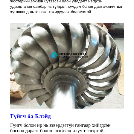
Фостерийн зохион бүтээсэн олон үйлдэлт нэгдсэн
удирдлагын самбар нь гүйдэл, хүчдэл болон давтамжийг цаг
хугацаанд нь хянаж, тохируулах боломжтой.
Гүйгч ба Блэйд
Гүйгч болон ир нь зэвэрдэггүй гангаар хийгдсэн
бөгөөд даралт болон элэгдэлд илүү тэсвэртэй,