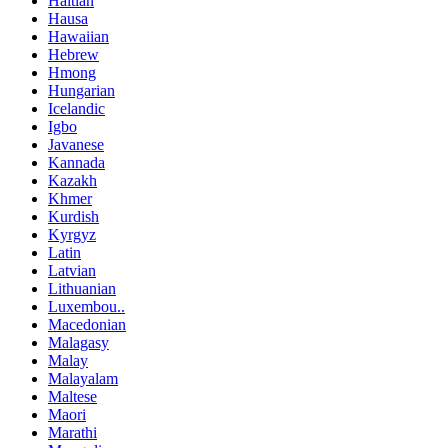
Haitian
Hausa
Hawaiian
Hebrew
Hmong
Hungarian
Icelandic
Igbo
Javanese
Kannada
Kazakh
Khmer
Kurdish
Kyrgyz
Latin
Latvian
Lithuanian
Luxembou..
Macedonian
Malagasy
Malay
Malayalam
Maltese
Maori
Marathi