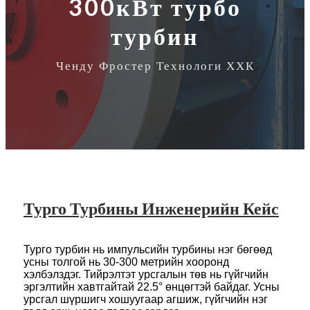
300кВт турбо
турбин
Ченду Фростер Технологи ХХК
Турго Турбины Инженерийн Кейс
Турго турбин нь импульсийн турбины нэг бөгөөд
усны толгой нь 30-300 метрийн хооронд
хэлбэлздэг. Тийрэлтэт урсгалын төв нь гүйгчийн
эргэлтийн хавтгайтай 22.5° өнцөгтэй байдаг. Усны
урсгал шүршигч хошуугаар агшиж, гүйгчийн нэг