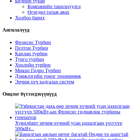
Бидний тухай
Компанийн танилцуулга
Өгөгдөл татаж авах
Холбоо барих
Ангилалууд
Фрэнсис Турбин
Пелтон Турбин
Каплан турбин
Турго турбин
Хоолойн турбин
Микро Гидро Турбин
Дэмжлэгийн тоног төхөөрөмж
Эрчим хүч хадгалах систем
Онцлог бүтээгдэхүүнүүд
Хувилбарт эрчим хүчний усан цахилгаан үүсгүүр
500кВт...