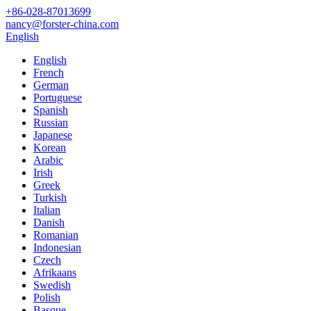
+86-028-87013699
nancy@forster-china.com
English
English
French
German
Portuguese
Spanish
Russian
Japanese
Korean
Arabic
Irish
Greek
Turkish
Italian
Danish
Romanian
Indonesian
Czech
Afrikaans
Swedish
Polish
Basque