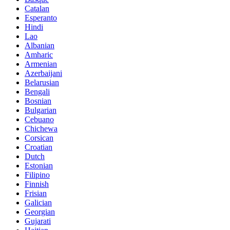
Catalan
Esperanto
Hindi
Lao
Albanian
Amharic
Armenian
Azerbaijani
Belarusian
Bengali
Bosnian
Bulgarian
Cebuano
Chichewa
Corsican
Croatian
Dutch
Estonian
Filipino
Finnish
Frisian
Galician
Georgian
Gujarati