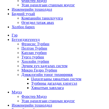
Форстер Мэдээ
Усан цахилгаан станцын мэдлэг
Инженерийн тохиолдол
Бидний тухай
Компанийн танилцуулга
Өгөгдөл татаж авах
Холбоо барих
Гэр
Бүтээгдэхүүнүүд
Фрэнсис Турбин
Пелтон Турбин
Каплан турбин
Турго турбин
Хоолойн турбин
Эрчим хүч хадгалах систем
Микро Гидро Турбин
Дэмжлэгийн тоног төхөөрөмж
Цахилгааны хяналтын систем
Турбины дагалдах хэрэгсэл
Хяналтын хавхлага
Мэдээ
Форстер Мэдээ
Усан цахилгаан станцын мэдлэг
Инженерийн тохиолдол