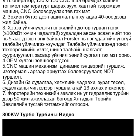
VTL оператор, 130 & 150 CNC шал өрөмдөх машин,
тогтмол температурт шарах зуух, хавтгай тээрэмдэх
машин, CNC боловсруулах төв гэх мэт.
2. Зохион бүтээгдсэн ашиглалтын хугацаа 40-өөс дээш
жил байна.
3. Хэрэв үйлчлүүлэгч нэг жилийн дотор гурван нэгж
(≥100кВт хүчин чадалтай) худалдан авсан эсвэл нийт тоо
нь 5-аас дээш нэгж байвал Forster нь нэг удаагийн үнэгүй
талбайн үйлчилгээ үзүүлдэг. Талбайн үйлчилгээнд тоног
төхөөрөмжийн үзлэг, шинэ талбайн шалгалт,
суурилуулалт, засвар үйлчилгээний сургалт гэх мэт орно.
4.OEM хүлээн зөвшөөрөгдсөн.
5.CNC машин механизм, динамик тэнцвэрийг туршиж,
изотермаль аргаар ариутгах боловсруулалт, NDT
туршилт.
6. Дизайн ба судалгаа, хөгжлийн чадавхи, зураг төсөл,
судалгааны чиглэлээр туршлагатай 13 ахлах инженер.
7. Форстерийн техникийн зөвлөх нь уг гидравлик турбин
дээр 50 жил ажилласан бөгөөд Хятадын Төрийн
Зөвлөлийн тусгай тэтгэмжийг олгосон.
300KW Турбо Турбины Видео