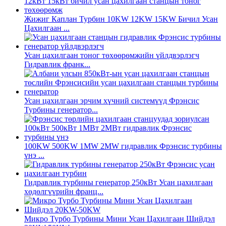
Жижиг Каплан Турбин 10KW 12KW 15KW Бичил Усан
Цахилгаан ...
Усан цахилгаан тоног төхөөрөмжийн үйлдвэрлэгч
Гидравлик франк...
Усан цахилгаан эрчим хүчний системүүд Фрэнсис
Турбины генератор...
100KW 500KW 1MW 2MW гидравлик Фрэнсис турбины
үнэ ...
Гидравлик турбины генератор 250кВт Усан цахилгаан
хөдөлгүүрийн франц...
Микро Турбо Турбины Мини Усан Цахилгаан Шийдэл