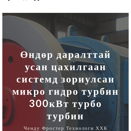
Өндөр даралттай
усан цахилгаан
системд зориулсан
микро гидро турбин
300кВт турбо
турбин
Ченду Фростер Технологи ХХК