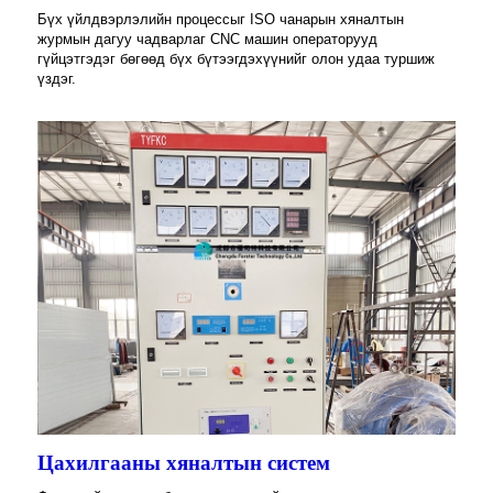
Бүх үйлдвэрлэлийн процессыг ISO чанарын хяналтын
журмын дагуу чадварлаг CNC машин операторууд
гүйцэтгэдэг бөгөөд бүх бүтээгдэхүүнийг олон удаа туршиж
үздэг.
Цахилгааны хяналтын систем