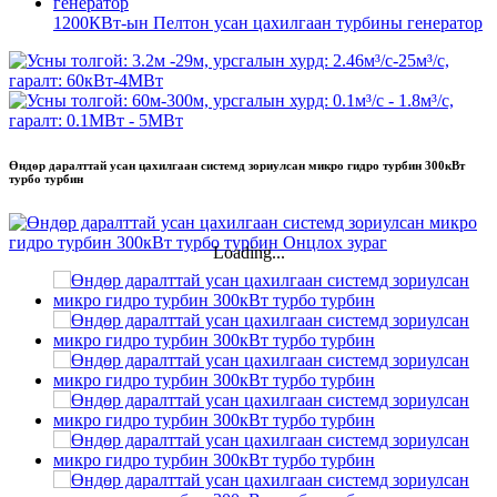
1200КВт-ын Пелтон усан цахилгаан турбины генератор
Өндөр даралттай усан цахилгаан системд зориулсан микро гидро турбин 300кВт
турбо турбин
Loading...