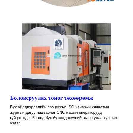
Боловсруулах тоног төхөөрөмж
Бүх үйлдвэрлэлийн процессыг ISO чанарын хяналтын
журмын дагуу чадварлаг CNC машин операторууд
гүйцэтгэдэг бөгөөд бүх бүтээгдэхүүнийг олон удаа туршиж
үздэг.