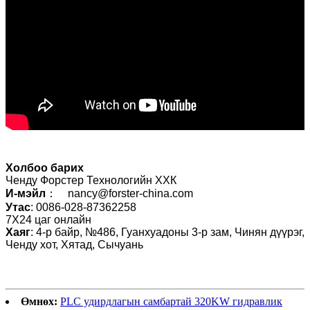
Холбоо барих
Ченду Форстер Технологийн ХХК
И-мэйл
： nancy@forster-china.com
Утас
: 0086-028-87362258
7X24 цаг онлайн
Хаяг
: 4-р байр, №486, Гуанхуадоны 3-р зам, Чинян дүүрэг,
Ченду хот, Хятад, Сычуань
Өмнөх:
PLC удирдлагын самбартай 320KW гидравлик