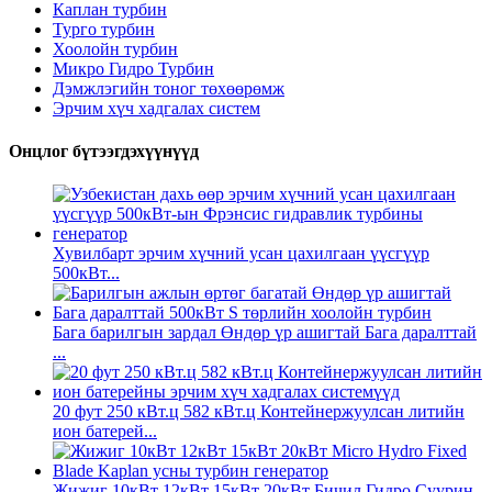
Каплан турбин
Турго турбин
Хоолойн турбин
Микро Гидро Турбин
Дэмжлэгийн тоног төхөөрөмж
Эрчим хүч хадгалах систем
Онцлог бүтээгдэхүүнүүд
Хувилбарт эрчим хүчний усан цахилгаан үүсгүүр
500кВт...
Бага барилгын зардал Өндөр үр ашигтай Бага даралттай
...
20 фут 250 кВт.ц 582 кВт.ц Контейнержуулсан литийн
ион батерей...
Жижиг 10кВт 12кВт 15кВт 20кВт Бичил Гидро Суурин