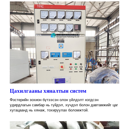
Цахилгааны хяналтын систем
Фостерийн зохион бүтээсэн олон үйлдэлт нэгдсэн
удирдлагын самбар нь гүйдэл, хүчдэл болон давтамжийг цаг
хугацаанд нь хянаж, тохируулах боломжтой.