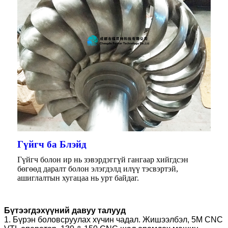
Гүйгч ба Блэйд
Гүйгч болон ир нь зэвэрдэггүй гангаар хийгдсэн
бөгөөд даралт болон элэгдэлд илүү тэсвэртэй,
ашиглалтын хугацаа нь урт байдаг.
Бүтээгдэхүүний давуу талууд
1. Бүрэн боловсруулах хүчин чадал. Жишээлбэл, 5M CNC