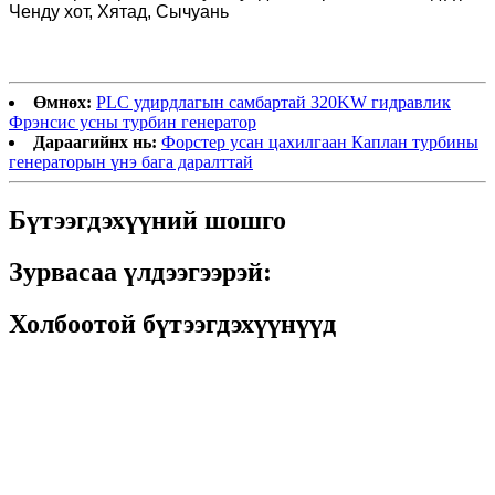
Ченду хот, Хятад, Сычуань
Өмнөх:
PLC удирдлагын самбартай 320KW гидравлик
Фрэнсис усны турбин генератор
Дараагийнх нь:
Форстер усан цахилгаан Каплан турбины
генераторын үнэ бага даралттай
Бүтээгдэхүүний шошго
Зурвасаа үлдээгээрэй:
Холбоотой бүтээгдэхүүнүүд