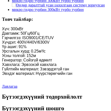
Товч тайлбар:
Хүч: 300кВт
Давтамж: 50Гц/60Гц
Гэрчилгээ: ISO9001/CE/TUV
Хүчдэл: 400V/440V/6300V
Үр ашиг: 91%
Урсгалын хурд: 0.25м³/с
Усны толгой: 152м
Генератор: Сойзгүй өдөөлт
Хавхлага: Эрвээхэй хавхлага
Гүйлтийн материал: Зэвэрдэггүй ган
Эвхдэг материал: Нүүрстөрөгчийн ган
Лавлагаа
Бүтээгдэхүүний тодорхойлолт
Бүтээгдэхүүний шошго