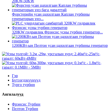
20KW-50KW
Форстерийн усан цахилгаан Каплан турбины
генераторын үнэ...
320KW гидравлик Фрэнсис усны турбин генератор...
1200КВт-ын Пелтон усан цахилгаан турбины генератор
Гэр
Бүтээгдэхүүнүүд
Турго турбин
Ангилалууд
Фрэнсис Турбин
Пелтон Турбин