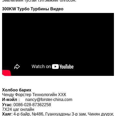
Зөвлөлийн тусгай тэтгэмжийг олгосон.
300KW Турбо Турбины Видео
Холбоо барих
Ченду Форстер Технологийн ХХК
И-мэйл
： nancy@forster-china.com
Утас
: 0086-028-87362258
7X24 цаг онлайн
Хаяг
: 4-р байр, №486, Гуанхуадоны 3-р зам, Чинян дүүрэг,