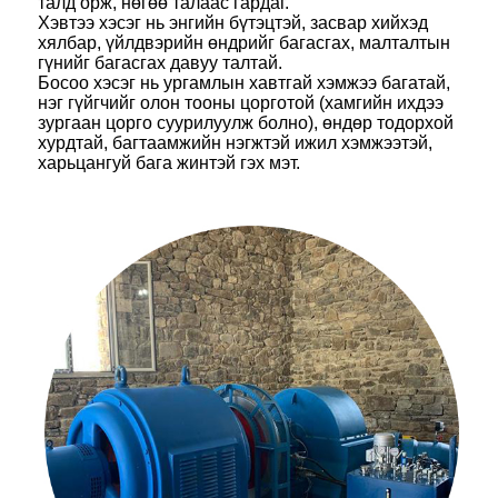
талд орж, нөгөө талаас гардаг.
Хэвтээ хэсэг нь энгийн бүтэцтэй, засвар хийхэд
хялбар, үйлдвэрийн өндрийг багасгах, малталтын
гүнийг багасгах давуу талтай.
Босоо хэсэг нь ургамлын хавтгай хэмжээ багатай,
нэг гүйгчийг олон тооны цорготой (хамгийн ихдээ
зургаан цорго суурилуулж болно), өндөр тодорхой
хурдтай, багтаамжийн нэгжтэй ижил хэмжээтэй,
харьцангуй бага жинтэй гэх мэт.