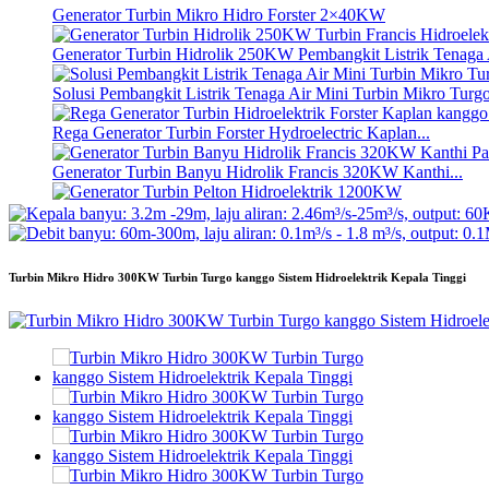
Generator Turbin Mikro Hidro Forster 2×40KW
Generator Turbin Hidrolik 250KW Pembangkit Listrik Tenaga A
Solusi Pembangkit Listrik Tenaga Air Mini Turbin Mikro T
Rega Generator Turbin Forster Hydroelectric Kaplan...
Generator Turbin Banyu Hidrolik Francis 320KW Kanthi...
Generator Turbin Pelton Hidroelektrik 1200KW
Generator Hidroelektrik Energi Alternatif 500KW Fra...
Turbin Mikro Hidro 300KW Turbin Turgo kanggo Sistem Hidroelektrik Kepala Tinggi
Biaya Konstruksi Sipil Rendah Efisiensi Tinggi Suhu Rendah..
Baterai Lithium-ion Kemasan 20 kaki 250KWh 582KWh...
Mata Pisau Tetap Mikro Hidro 10kW 12kW 15kW 20kW Cilik.
Generator Turbin Mikro Hidro Forster 2×40KW
Turbin Baling-baling Hidrolik 100kW Pembangkit Listrik Turbi
Generator Turbin Kincir Air Pelton 2200kW