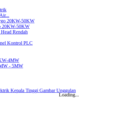
ir...
urgo 20KW-50KW
.
Loading...
..
n Kaplan...