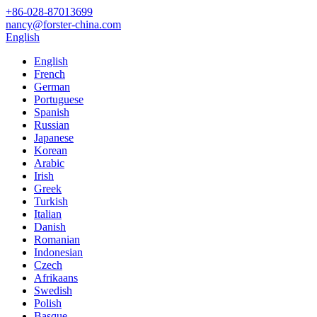
+86-028-87013699
nancy@forster-china.com
English
English
French
German
Portuguese
Spanish
Russian
Japanese
Korean
Arabic
Irish
Greek
Turkish
Italian
Danish
Romanian
Indonesian
Czech
Afrikaans
Swedish
Polish
Basque