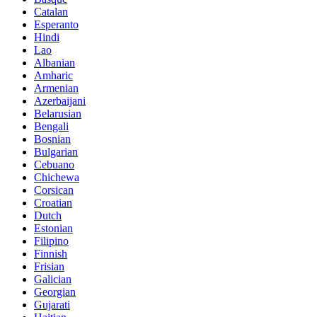
Catalan
Esperanto
Hindi
Lao
Albanian
Amharic
Armenian
Azerbaijani
Belarusian
Bengali
Bosnian
Bulgarian
Cebuano
Chichewa
Corsican
Croatian
Dutch
Estonian
Filipino
Finnish
Frisian
Galician
Georgian
Gujarati