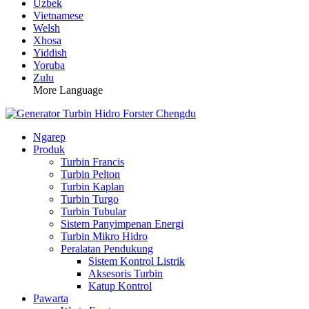
Uzbek
Vietnamese
Welsh
Xhosa
Yiddish
Yoruba
Zulu
More Language
Ngarep
Produk
Turbin Francis
Turbin Pelton
Turbin Kaplan
Turbin Turgo
Turbin Tubular
Sistem Panyimpenan Energi
Turbin Mikro Hidro
Peralatan Pendukung
Sistem Kontrol Listrik
Aksesoris Turbin
Katup Kontrol
Pawarta