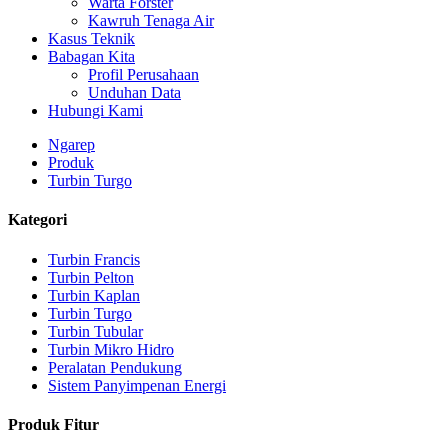
Warta Forster
Kawruh Tenaga Air
Kasus Teknik
Babagan Kita
Profil Perusahaan
Unduhan Data
Hubungi Kami
Ngarep
Produk
Turbin Turgo
Kategori
Turbin Francis
Turbin Pelton
Turbin Kaplan
Turbin Turgo
Generator Hidroelektrik Energi Alternatif 500KW Fra...
Turbin Tubular
Turbin Mikro Hidro
Biaya Konstruksi Sipil Rendah Efisiensi Tinggi Suhu Rendah..
Peralatan Pendukung
Sistem Panyimpenan Energi
Baterai Lithium-ion Kemasan 20 kaki 250KWh 582KWh...
Produk Fitur
Mata Pisau Tetap Mikro Hidro 10kW 12kW 15kW 20kW Cilik.