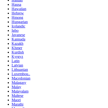
Haitian
Hausa
Hawaiian
Hebrew
Hmong
Hungarian
Icelandic
Igbo
Javanese
Kannada
Kazakh
Khmer
Kurdish
Kyrgyz
Latin
Latvian
Lithuanian
Luxembou..
Macedonian
Malagasy
Malay
Malayalam
Maltese
Maori
Marathi