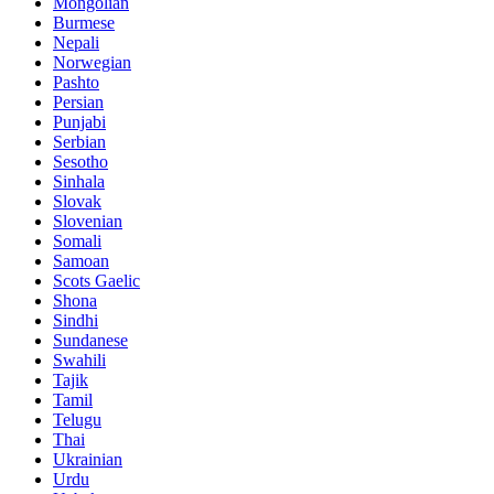
Mongolian
Burmese
Nepali
Norwegian
Pashto
Persian
Punjabi
Serbian
Sesotho
Sinhala
Slovak
Slovenian
Somali
Samoan
Scots Gaelic
Shona
Sindhi
Sundanese
Swahili
Tajik
Tamil
Telugu
Thai
Ukrainian
Urdu