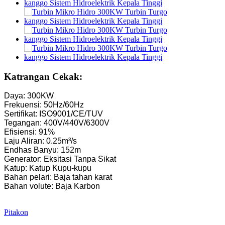
Turbin Kaplan Cilik 10KW 12KW 15KW Mikro Tenaga Air...
Produsen Peralatan Hidroelektrik Franchise Hidrolik...
Sistem Tenaga Hidroelektrik Pembangkit Listrik Tenaga Air Tur
Rega Turbin Hidrolik Francis 100KW 500KW 1MW 2MW ...
Katrangan Cekak:
Generator Turbin Hidrolik 250KW Pembangkit Listrik Tenaga A
Daya: 300KW
Frekuensi: 50Hz/60Hz
Solusi Pembangkit Listrik Tenaga Air Mini Turbin Mikro T
Sertifikat: ISO9001/CE/TUV
Tegangan: 400V/440V/6300V
Rega Generator Turbin Forster Hydroelectric Kaplan...
Efisiensi: 91%
Laju Aliran: 0.25m³/s
Generator Turbin Banyu Hidrolik Francis 320KW Kanthi...
Endhas Banyu: 152m
Generator: Eksitasi Tanpa Sikat
Generator Turbin Pelton Hidroelektrik 1200KW
Katup: Katup Kupu-kupu
Bahan pelari: Baja tahan karat
Generator Hidroelektrik Energi Alternatif 500KW Fra...
Bahan volute: Baja Karbon
Biaya Konstruksi Sipil Rendah Efisiensi Tinggi Suhu Rendah..
Pitakon
Baterai Lithium-ion Kemasan 20 kaki 250KWh 582KWh...