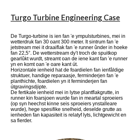
Turgo Turbine Engineering Case
De Turgo-turbine is ien fan 'e ympulsturbines, mei in
wetterdruk fan 30 oant 300 meter. It sintrum fan 'e
jetstream mei it draaiflak fan 'e runner ûnder in hoeke
fan 22,5°. De wetterstream dy't troch de spuitkop
gearlûkt wurdt, streamt oan de iene kant fan 'e runner
yn en komt oan 'e oare kant út.
Horizontale ienheid hat de foardielen fan ienfâldige
struktuer, handige reparaasje, ferminderjen fan 'e
planthichte, foardielen yn it ferminderjen fan
útgravingsdjipte.
De fertikale ienheid mei in lytse plantflakgrutte, in
runner kin foarsjoen wurde fan in meartal sproeiers
(op syn heechst kinne seis sproeiers ynstalleare
wurde), hege spesifike snelheid, deselde grutte as
ienheden fan kapasiteit is relatyf lyts, lichtgewicht en
sa fierder.