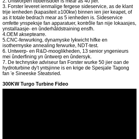
2. Untworpen libbensdoer is mear as 40 jier.
3. Forster leveret ienmalige fergese sideservice, as de klant
trije ienheden (kapasiteit ≥100kw) binnen ien jier keapet, of
as it totale bedrach mear as 5 ienheden is. Sideservice
omfette ynspeksje fan apparatuer, kontrôle fan nije lokaasjes,
ynstallaasje- en ûnderhâldstraining ensfh.
4.OEM akseptearre.
5.CNC-ferwurking, dynamyske lykwicht hifke en
isothermyske annealing ferwurke, NDT-test.
6. Untwerp- en R&D-mooglikheden, 13 senior yngenieurs
mei ûnderfining yn ûntwerp en ûndersyk.
7. De technyske adviseur fan Forster wurke 50 jier oan de
hydroturbine dy't yntsjinne is en krige de Spesjale Tagong
fan 'e Sineeske Steatsried.
300KW Turgo Turbine Fideo