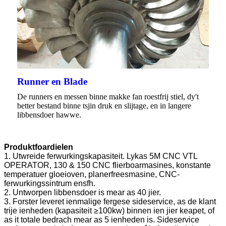
Runner en Blade
De runners en messen binne makke fan roestfrij stiel, dy't
better bestand binne tsjin druk en slijtage, en in langere
libbensdoer hawwe.
Produktfoardielen
1. Utwreide ferwurkingskapasiteit. Lykas 5M CNC VTL
OPERATOR, 130 & 150 CNC flierboarmasines, konstante
temperatuer gloeioven, planerfreesmasine, CNC-
ferwurkingssintrum ensfh.
2. Untworpen libbensdoer is mear as 40 jier.
3. Forster leveret ienmalige fergese sideservice, as de klant
trije ienheden (kapasiteit ≥100kw) binnen ien jier keapet, of
as it totale bedrach mear as 5 ienheden is. Sideservice