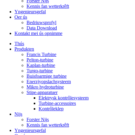
Forster Nijs
Kennis fan wetterkrêft
Yngenieursgefal
Oer ús
Bedriuwsprofyl
Data Download
Kontakt mei ús opnimme
Thús
Produkten
Francis Turbine
Pelton-turbine
Kaplan-turbine
Turgo-turbine
Buisfoarmige turbine
Enerzjyopslachsysteem
Mikro hydroturbine
Stipe-apparatuer
Elektrysk kontrôlesysteem
Turbine-accessoires
Kontrôleklep
Nijs
Forster Nijs
Kennis fan wetterkrêft
Yngenieursgefal