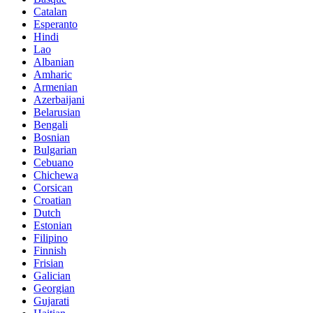
Catalan
Esperanto
Hindi
Lao
Albanian
Amharic
Armenian
Azerbaijani
Belarusian
Bengali
Bosnian
Bulgarian
Cebuano
Chichewa
Corsican
Croatian
Dutch
Estonian
Filipino
Finnish
Frisian
Galician
Georgian
Gujarati