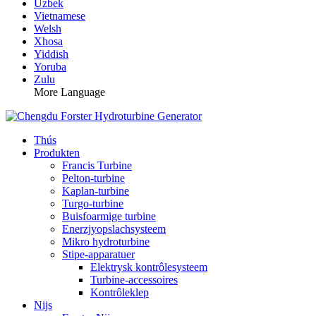
Uzbek
Vietnamese
Welsh
Xhosa
Yiddish
Yoruba
Zulu
More Language
Thús
Produkten
Francis Turbine
Pelton-turbine
Kaplan-turbine
Turgo-turbine
Buisfoarmige turbine
Enerzjyopslachsysteem
Mikro hydroturbine
Stipe-apparatuer
Elektrysk kontrôlesysteem
Turbine-accessoires
Kontrôleklep
Nijs