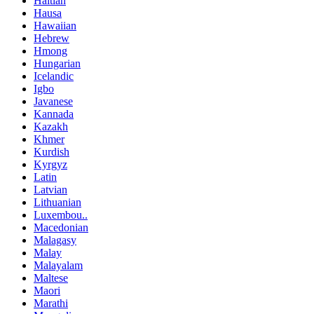
Haitian
Hausa
Hawaiian
Hebrew
Hmong
Hungarian
Icelandic
Igbo
Javanese
Kannada
Kazakh
Khmer
Kurdish
Kyrgyz
Latin
Latvian
Lithuanian
Luxembou..
Macedonian
Malagasy
Malay
Malayalam
Maltese
Maori
Marathi