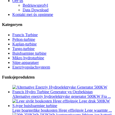
Oer ús
Bedriuwsprofyl
Data Download
Kontakt mei ús opnimme
Kategoryen
Francis Turbine
Pelton-turbine
Kaplan-turbine
Turgo-turbine
Buisfoarmige turbine
Mikro hydroturbine
Stipe-apparatuer
Enerzjyopslachsysteem
Funksjeprodukten
Alternative enerzjy hydroelektryske generator 500KW Fra ...
Lege boargerlike boukosten Hege effisjinsje Lege waarmte ...