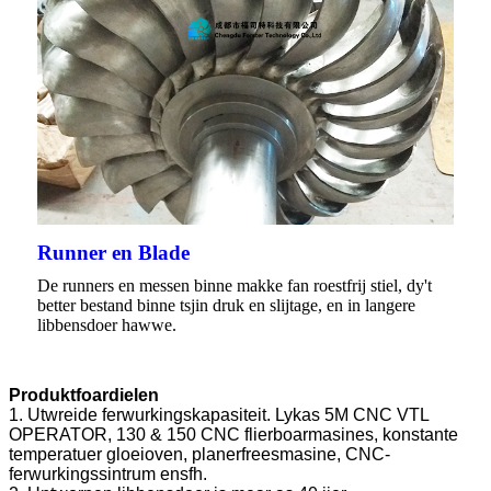
Runner en Blade
De runners en messen binne makke fan roestfrij stiel, dy't
better bestand binne tsjin druk en slijtage, en in langere
libbensdoer hawwe.
Produktfoardielen
1. Utwreide ferwurkingskapasiteit. Lykas 5M CNC VTL
OPERATOR, 130 & 150 CNC flierboarmasines, konstante
temperatuer gloeioven, planerfreesmasine, CNC-
ferwurkingssintrum ensfh.