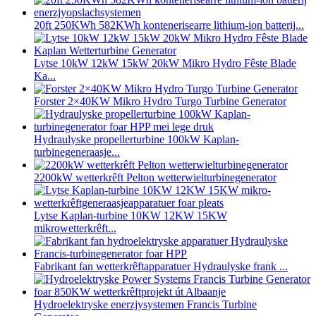
20ft 250KWh 582KWh kontenerisearre lithium-ion batterij...
Lytse 10kW 12kW 15kW 20kW Mikro Hydro Fêste Blade
Ka...
Forster 2×40KW Mikro Hydro Turgo Turbine Generator
Hydraulyske propellerturbine 100kW Kaplan-
turbinegeneraasje...
2200kW wetterkrêft Pelton wetterwielturbinegenerator
Lytse Kaplan-turbine 10KW 12KW 15KW
mikrowetterkrêft...
Fabrikant fan wetterkrêftapparatuer Hydraulyske frank ...
Hydroelektryske enerzjysystemen Francis Turbine