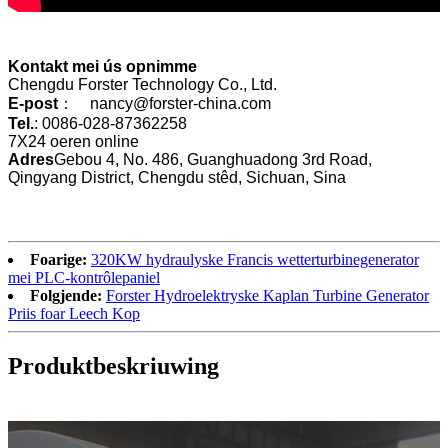
Kontakt mei ús opnimme
Chengdu Forster Technology Co., Ltd.
E-post
： nancy@forster-china.com
Tel.
: 0086-028-87362258
7X24 oeren online
Adres
Gebou 4, No. 486, Guanghuadong 3rd Road,
Qingyang District, Chengdu stêd, Sichuan, Sina
Foarige:
320KW hydraulyske Francis wetterturbinegenerator
mei PLC-kontrôlepaniel
Folgjende:
Forster Hydroelektryske Kaplan Turbine Generator
Priis foar Leech Kop
Produktbeskriuwing