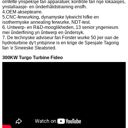
omfette ynspeksje fan apparatuer, kontrôle fan nije lokaasjes,
ynstallaasje- en ûnderhâldstraining ensfh.
4.OEM akseptearre.
5.CNC-ferwurking, dynamyske lykwicht hifke en
isothermyske annealing ferwurke, NDT-test.
6. Untwerp- en R&D-mooglikheden, 13 senior yngenieurs
mei ûnderfining yn ûntwerp en ûndersyk.
7. De technyske adviseur fan Forster wurke 50 jier oan de
hydroturbine dy't yntsjinne is en krige de Spesjale Tagong
fan 'e Sineeske Steatsried.
300KW Turgo Turbine Fideo