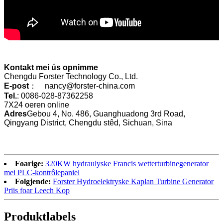
Kontakt mei ús opnimme
Chengdu Forster Technology Co., Ltd.
E-post
： nancy@forster-china.com
Tel.
: 0086-028-87362258
7X24 oeren online
Adres
Gebou 4, No. 486, Guanghuadong 3rd Road,
Qingyang District, Chengdu stêd, Sichuan, Sina
Foarige:
320KW hydraulyske Francis wetterturbinegenerator
mei PLC-kontrôlepaniel
Folgjende:
Forster Hydroelektryske Kaplan Turbine Generator
Priis foar Leech Kop
Produktlabels