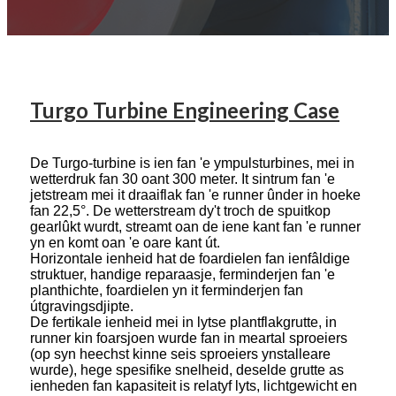
Turgo Turbine Engineering Case
De Turgo-turbine is ien fan 'e ympulsturbines, mei in
wetterdruk fan 30 oant 300 meter. It sintrum fan 'e
jetstream mei it draaiflak fan 'e runner ûnder in hoeke
fan 22,5°. De wetterstream dy't troch de spuitkop
gearlûkt wurdt, streamt oan de iene kant fan 'e runner
yn en komt oan 'e oare kant út.
Horizontale ienheid hat de foardielen fan ienfâldige
struktuer, handige reparaasje, ferminderjen fan 'e
planthichte, foardielen yn it ferminderjen fan
útgravingsdjipte.
De fertikale ienheid mei in lytse plantflakgrutte, in
runner kin foarsjoen wurde fan in meartal sproeiers
(op syn heechst kinne seis sproeiers ynstalleare
wurde), hege spesifike snelheid, deselde grutte as
ienheden fan kapasiteit is relatyf lyts, lichtgewicht en