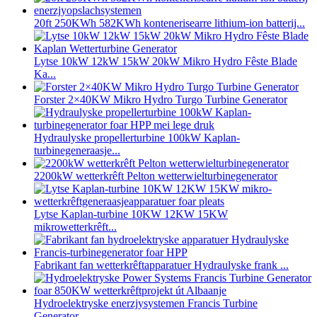
20ft 250KWh 582KWh kontenerisearre lithium-ion batterij...
Lytse 10kW 12kW 15kW 20kW Mikro Hydro Fêste Blade
Ka...
Forster 2×40KW Mikro Hydro Turgo Turbine Generator
Hydraulyske propellerturbine 100kW Kaplan-
turbinegeneraasje...
2200kW wetterkrêft Pelton wetterwielturbinegenerator
Lytse Kaplan-turbine 10KW 12KW 15KW
mikrowetterkrêft...
Fabrikant fan wetterkrêftapparatuer Hydraulyske frank ...
Hydroelektryske enerzjysystemen Francis Turbine
Generator...