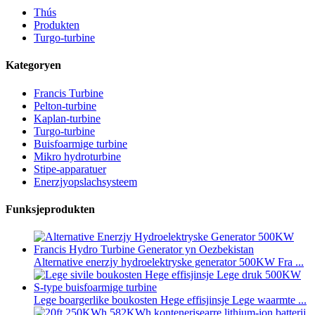
Thús
Produkten
Turgo-turbine
Kategoryen
Francis Turbine
Pelton-turbine
Kaplan-turbine
Turgo-turbine
Buisfoarmige turbine
Mikro hydroturbine
Stipe-apparatuer
Enerzjyopslachsysteem
Funksjeprodukten
Alternative enerzjy hydroelektryske generator 500KW Fra ...
Lege boargerlike boukosten Hege effisjinsje Lege waarmte ...