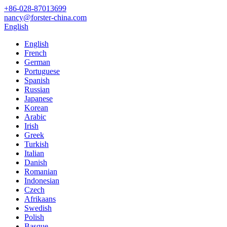
+86-028-87013699
nancy@forster-china.com
English
English
French
German
Portuguese
Spanish
Russian
Japanese
Korean
Arabic
Irish
Greek
Turkish
Italian
Danish
Romanian
Indonesian
Czech
Afrikaans
Swedish
Polish
Basque