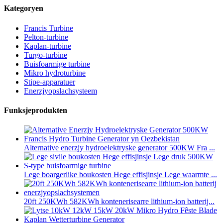
Kategoryen
Francis Turbine
Pelton-turbine
Kaplan-turbine
Turgo-turbine
Buisfoarmige turbine
Mikro hydroturbine
Stipe-apparatuer
Enerzjyopslachsysteem
Funksjeprodukten
Alternative enerzjy hydroelektryske generator 500KW Fra ...
Lege boargerlike boukosten Hege effisjinsje Lege waarmte ...
20ft 250KWh 582KWh kontenerisearre lithium-ion batterij...