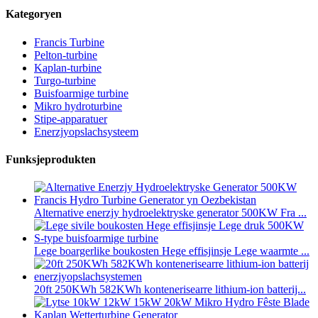
Kategoryen
Francis Turbine
Pelton-turbine
Kaplan-turbine
Turgo-turbine
Buisfoarmige turbine
Mikro hydroturbine
Stipe-apparatuer
Enerzjyopslachsysteem
Funksjeprodukten
Alternative enerzjy hydroelektryske generator 500KW Fra ...
Lege boargerlike boukosten Hege effisjinsje Lege waarmte ...
20ft 250KWh 582KWh kontenerisearre lithium-ion batterij...