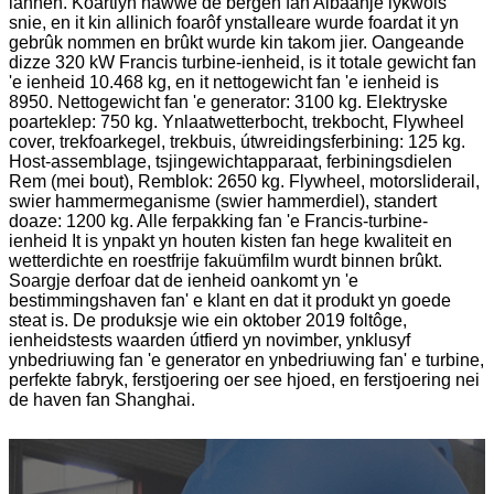
lannen. Koartlyn hawwe de bergen fan Albaanje lykwols
snie, en it kin allinich foarôf ynstalleare wurde foardat it yn
gebrûk nommen en brûkt wurde kin takom jier. Oangeande
dizze 320 kW Francis turbine-ienheid, is it totale gewicht fan
'e ienheid 10.468 kg, en it nettogewicht fan 'e ienheid is
8950. Nettogewicht fan 'e generator: 3100 kg. Elektryske
poarteklep: 750 kg. Ynlaatwetterbocht, trekbocht, Flywheel
cover, trekfoarkegel, trekbuis, útwreidingsferbining: 125 kg.
Host-assemblage, tsjingewichtapparaat, ferbiningsdielen
Rem (mei bout), Remblok: 2650 kg. Flywheel, motorsliderail,
swier hammermeganisme (swier hammerdiel), standert
doaze: 1200 kg. Alle ferpakking fan 'e Francis-turbine-
ienheid It is ynpakt yn houten kisten fan hege kwaliteit en
wetterdichte en roestfrije fakuümfilm wurdt binnen brûkt.
Soargje derfoar dat de ienheid oankomt yn 'e
bestimmingshaven fan' e klant en dat it produkt yn goede
steat is. De produksje wie ein oktober 2019 foltôge,
ienheidstests waarden útfierd yn novimber, ynklusyf
ynbedriuwing fan 'e generator en ynbedriuwing fan' e turbine,
perfekte fabryk, ferstjoering oer see hjoed, en ferstjoering nei
de haven fan Shanghai.