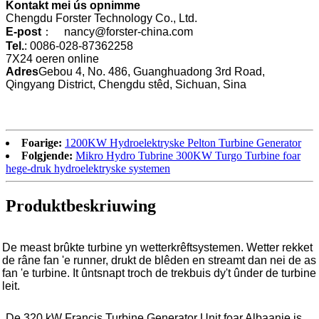
Kontakt mei ús opnimme
Chengdu Forster Technology Co., Ltd.
E-post
： nancy@forster-china.com
Tel.
: 0086-028-87362258
7X24 oeren online
Adres
Gebou 4, No. 486, Guanghuadong 3rd Road,
Qingyang District, Chengdu stêd, Sichuan, Sina
Foarige:
1200KW Hydroelektryske Pelton Turbine Generator
Folgjende:
Mikro Hydro Tubrine 300KW Turgo Turbine foar
hege-druk hydroelektryske systemen
Produktbeskriuwing
De meast brûkte turbine yn wetterkrêftsystemen. Wetter rekket
de râne fan 'e runner, drukt de blêden en streamt dan nei de as
fan 'e turbine. It ûntsnapt troch de trekbuis dy't ûnder de turbine
leit.
De 320 kW Francis Turbine Generator Unit foar Albaanje is