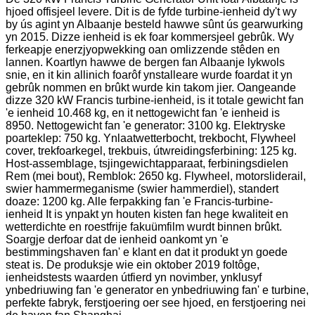
hjoed offisjeel levere. Dit is de fyfde turbine-ienheid dy't wy
by ús agint yn Albaanje besteld hawwe sûnt ús gearwurking
yn 2015. Dizze ienheid is ek foar kommersjeel gebrûk. Wy
ferkeapje enerzjyopwekking oan omlizzende stêden en
lannen. Koartlyn hawwe de bergen fan Albaanje lykwols
snie, en it kin allinich foarôf ynstalleare wurde foardat it yn
gebrûk nommen en brûkt wurde kin takom jier. Oangeande
dizze 320 kW Francis turbine-ienheid, is it totale gewicht fan
'e ienheid 10.468 kg, en it nettogewicht fan 'e ienheid is
8950. Nettogewicht fan 'e generator: 3100 kg. Elektryske
poarteklep: 750 kg. Ynlaatwetterbocht, trekbocht, Flywheel
cover, trekfoarkegel, trekbuis, útwreidingsferbining: 125 kg.
Host-assemblage, tsjingewichtapparaat, ferbiningsdielen
Rem (mei bout), Remblok: 2650 kg. Flywheel, motorsliderail,
swier hammermeganisme (swier hammerdiel), standert
doaze: 1200 kg. Alle ferpakking fan 'e Francis-turbine-
ienheid It is ynpakt yn houten kisten fan hege kwaliteit en
wetterdichte en roestfrije fakuümfilm wurdt binnen brûkt.
Soargje derfoar dat de ienheid oankomt yn 'e
bestimmingshaven fan' e klant en dat it produkt yn goede
steat is. De produksje wie ein oktober 2019 foltôge,
ienheidstests waarden útfierd yn novimber, ynklusyf
ynbedriuwing fan 'e generator en ynbedriuwing fan' e turbine,
perfekte fabryk, ferstjoering oer see hjoed, en ferstjoering nei