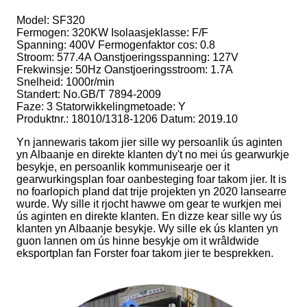
Model: SF320
Fermogen: 320KW Isolaasjeklasse: F/F
Spanning: 400V Fermogenfaktor cos: 0.8
Stroom: 577.4A Oanstjoeringsspanning: 127V
Frekwinsje: 50Hz Oanstjoeringsstroom: 1.7A
Snelheid: 1000r/min
Standert: No.GB/T 7894-2009
Faze: 3 Statorwikkelingmetoade: Y
Produktnr.: 18010/1318-1206 Datum: 2019.10
Yn jannewaris takom jier sille wy persoanlik ús aginten
yn Albaanje en direkte klanten dy't no mei ús gearwurkje
besykje, en persoanlik kommunisearje oer it
gearwurkingsplan foar oanbesteging foar takom jier. It is
no foarlopich pland dat trije projekten yn 2020 lansearre
wurde. Wy sille it rjocht hawwe om gear te wurkjen mei
ús aginten en direkte klanten. En dizze kear sille wy ús
klanten yn Albaanje besykje. Wy sille ek ús klanten yn
guon lannen om ús hinne besykje om it wrâldwide
eksportplan fan Forster foar takom jier te besprekken.