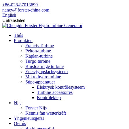
+86-028-87013699
nancy@forster-china.com
English
Untranslated
Thús
Produkten
Francis Turbine
Pelton-turbine
Kaplan-turbine
Turgo-turbine
Buisfoarmige turbine
Enerzjyopslachsysteem
Mikro hydroturbine
Stipe-apparatuer
Elektrysk kontrôlesysteem
Turbine-accessoires
Kontrôleklep
Nijs
Forster Nijs
Kennis fan wetterkrêft
Yngenieursgefal
Oer ús
Bedriuwsprofyl