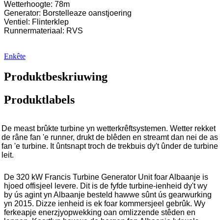
Wetterhoogte: 78m
Generator: Borstelleaze oanstjoering
Ventiel: Flinterklep
Runnermateriaal: RVS
Enkête
Produktbeskriuwing
Produktlabels
De meast brûkte turbine yn wetterkrêftsystemen. Wetter rekket
de râne fan 'e runner, drukt de blêden en streamt dan nei de as
fan 'e turbine. It ûntsnapt troch de trekbuis dy't ûnder de turbine
leit.
De 320 kW Francis Turbine Generator Unit foar Albaanje is
hjoed offisjeel levere. Dit is de fyfde turbine-ienheid dy't wy
by ús agint yn Albaanje besteld hawwe sûnt ús gearwurking
yn 2015. Dizze ienheid is ek foar kommersjeel gebrûk. Wy
ferkeapje enerzjyopwekking oan omlizzende stêden en