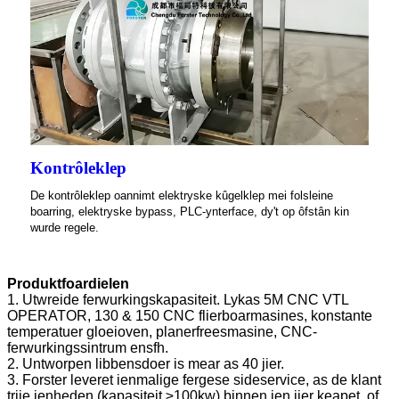
Kontrôleklep
De kontrôleklep oannimt elektryske kûgelklep mei folsleine
boarring, elektryske bypass, PLC-ynterface, dy't op ôfstân kin
wurde regele.
Produktfoardielen
1. Utwreide ferwurkingskapasiteit. Lykas 5M CNC VTL
OPERATOR, 130 & 150 CNC flierboarmasines, konstante
temperatuer gloeioven, planerfreesmasine, CNC-
ferwurkingssintrum ensfh.
2. Untworpen libbensdoer is mear as 40 jier.
3. Forster leveret ienmalige fergese sideservice, as de klant
trije ienheden (kapasiteit ≥100kw) binnen ien jier keapet, of