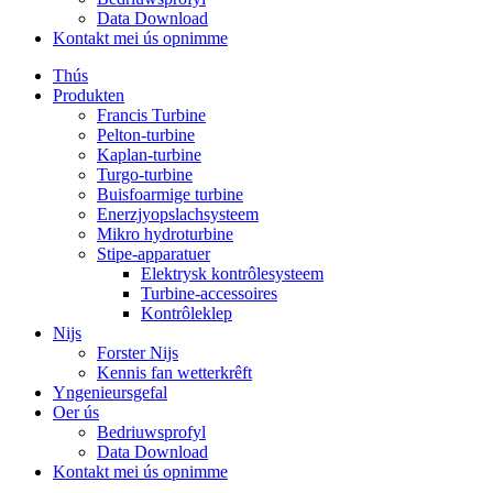
Data Download
Kontakt mei ús opnimme
Thús
Produkten
Francis Turbine
Pelton-turbine
Kaplan-turbine
Turgo-turbine
Buisfoarmige turbine
Enerzjyopslachsysteem
Mikro hydroturbine
Stipe-apparatuer
Elektrysk kontrôlesysteem
Turbine-accessoires
Kontrôleklep
Nijs
Forster Nijs
Kennis fan wetterkrêft
Yngenieursgefal
Oer ús
Bedriuwsprofyl
Data Download
Kontakt mei ús opnimme