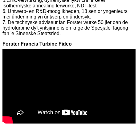
5.CNC-ferwurking, dynamyske lykwicht hifke en
isothermyske annealing ferwurke, NDT-test.
6. Untwerp- en R&D-mooglikheden, 13 senior yngenieurs
mei ûnderfining yn ûntwerp en ûndersyk.
7. De technyske adviseur fan Forster wurke 50 jier oan de
hydroturbine dy't yntsjinne is en krige de Spesjale Tagong
fan 'e Sineeske Steatsried.
Forster Francis Turbine Fideo