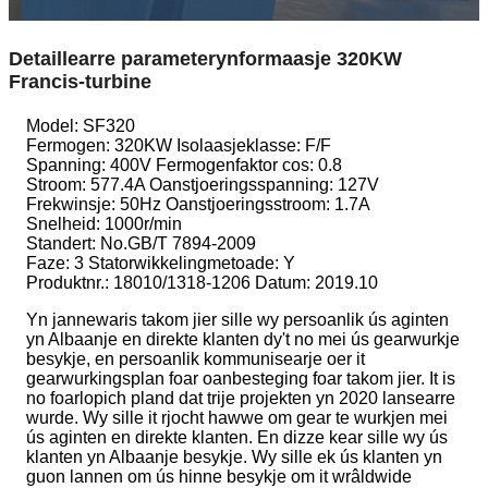
Detaillearre parameterynformaasje 320KW
Francis-turbine
Model: SF320
Fermogen: 320KW Isolaasjeklasse: F/F
Spanning: 400V Fermogenfaktor cos: 0.8
Stroom: 577.4A Oanstjoeringsspanning: 127V
Frekwinsje: 50Hz Oanstjoeringsstroom: 1.7A
Snelheid: 1000r/min
Standert: No.GB/T 7894-2009
Faze: 3 Statorwikkelingmetoade: Y
Produktnr.: 18010/1318-1206 Datum: 2019.10
Yn jannewaris takom jier sille wy persoanlik ús aginten
yn Albaanje en direkte klanten dy't no mei ús gearwurkje
besykje, en persoanlik kommunisearje oer it
gearwurkingsplan foar oanbesteging foar takom jier. It is
no foarlopich pland dat trije projekten yn 2020 lansearre
wurde. Wy sille it rjocht hawwe om gear te wurkjen mei
ús aginten en direkte klanten. En dizze kear sille wy ús
klanten yn Albaanje besykje. Wy sille ek ús klanten yn
guon lannen om ús hinne besykje om it wrâldwide