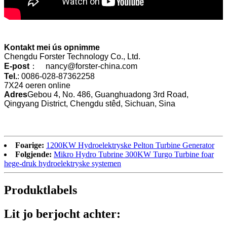
Kontakt mei ús opnimme
Chengdu Forster Technology Co., Ltd.
E-post
： nancy@forster-china.com
Tel.
: 0086-028-87362258
7X24 oeren online
Adres
Gebou 4, No. 486, Guanghuadong 3rd Road,
Qingyang District, Chengdu stêd, Sichuan, Sina
Foarige:
1200KW Hydroelektryske Pelton Turbine Generator
Folgjende:
Mikro Hydro Tubrine 300KW Turgo Turbine foar
hege-druk hydroelektryske systemen
Produktlabels
Lit jo berjocht achter: