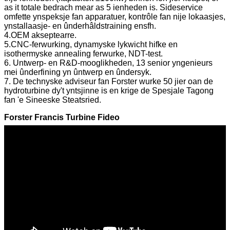
as it totale bedrach mear as 5 ienheden is. Sideservice
omfette ynspeksje fan apparatuer, kontrôle fan nije lokaasjes,
ynstallaasje- en ûnderhâldstraining ensfh.
4.OEM akseptearre.
5.CNC-ferwurking, dynamyske lykwicht hifke en
isothermyske annealing ferwurke, NDT-test.
6. Untwerp- en R&D-mooglikheden, 13 senior yngenieurs
mei ûnderfining yn ûntwerp en ûndersyk.
7. De technyske adviseur fan Forster wurke 50 jier oan de
hydroturbine dy't yntsjinne is en krige de Spesjale Tagong
fan 'e Sineeske Steatsried.
Forster Francis Turbine Fideo