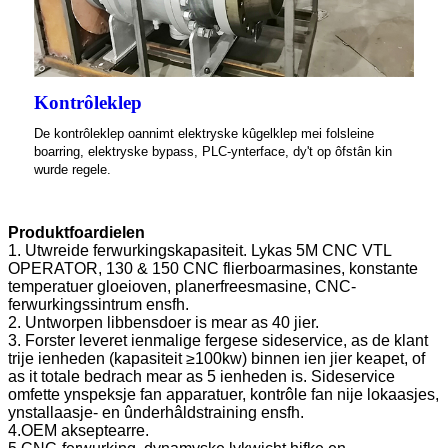
Kontrôleklep
De kontrôleklep oannimt elektryske kûgelklep mei folsleine
boarring, elektryske bypass, PLC-ynterface, dy't op ôfstân kin
wurde regele.
Produktfoardielen
1. Utwreide ferwurkingskapasiteit. Lykas 5M CNC VTL
OPERATOR, 130 & 150 CNC flierboarmasines, konstante
temperatuer gloeioven, planerfreesmasine, CNC-
ferwurkingssintrum ensfh.
2. Untworpen libbensdoer is mear as 40 jier.
3. Forster leveret ienmalige fergese sideservice, as de klant
trije ienheden (kapasiteit ≥100kw) binnen ien jier keapet, of
as it totale bedrach mear as 5 ienheden is. Sideservice
omfette ynspeksje fan apparatuer, kontrôle fan nije lokaasjes,
ynstallaasje- en ûnderhâldstraining ensfh.
4.OEM akseptearre.