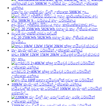
විකල්ප බලශක්ති ජල විදුලි උත්පාදක 500KW ෆ්‍රා...
අඩු සිවිල් ඉදිකිරීම් පිරිවැය ඉහළ කාර්යක්ෂමතාව අඩු...
අඩි 20 250KWh 582KWh බහාලුම් කළ ලිතියම්-අයන
බැටරිය...
කුඩා 10kW 12kW 15kW 20kW මයික්‍රෝ හයිඩ්‍රෝ ස්ථාවර
තල කා...
ෆෝස්ටර් 2×40KW ක්ෂුද්‍ර හයිඩ්‍රෝ ටර්ගෝ ටර්බයින්
උත්පාදක යන්ත්‍රය
හයිඩ්‍රොලික් ප්‍රචාලක ටර්බයින් 100kW කැප්ලාන් ටර්බයින්
ජෙනරල්...
2200kW ජල විදුලි බල පෙල්ටන් ජල රෝද ටර්බයින්