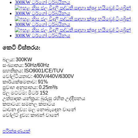
කෙටි විස්තරය:
බලය: 300KW
සංඛ්‍යාතය: 50Hz/60Hz
සහතිකය: ISO9001/CE/TUV
වෝල්ටීයතාව: 400V/440V/6300V
කාර්යක්ෂමතාව: 91%
ප්‍රවාහ අනුපාතය: 0.25m³/s
ජල මට්ටම: මීටර් 152
උත්පාදක යන්ත්‍රය: බුරුසු රහිත උද්දීපනය
කපාටය: සමනල කපාටය
ධාවන ද්‍රව්‍ය: මල නොබැඳෙන වානේ
වෝල්ට් ද්‍රව්‍ය: කාබන් වානේ
පරීක්ෂණයක්