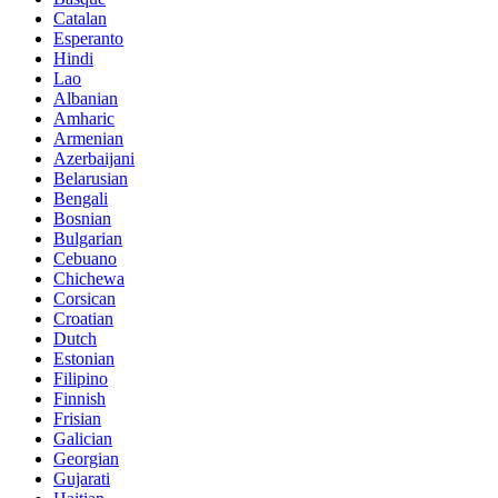
Catalan
Esperanto
Hindi
Lao
Albanian
Amharic
Armenian
Azerbaijani
Belarusian
Bengali
Bosnian
Bulgarian
Cebuano
Chichewa
Corsican
Croatian
Dutch
Estonian
Filipino
Finnish
Frisian
Galician
Georgian
Gujarati