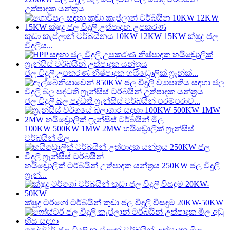
උත්පාදක යන්ත්‍රය
කුඩා කැප්ලාන් ටර්බයිනය 10KW 12KW 15KW ක්ෂුද්‍ර ජල
විදුලිය...
ජල විදුලි උපකරණ නිෂ්පාදක හයිඩ්‍රොලික් ෆ්‍රෑන්ක්...
ජල විදුලි බල පද්ධති ෆ්‍රැන්සිස් ටර්බයින් පරම්පරාව...
100KW 500KW 1MW 2MW හයිඩ්‍රොලික් ෆ්‍රැන්සිස්
ටර්බයින් මිල ...
හයිඩ්‍රොලික් ටර්බයින් උත්පාදක යන්ත්‍රය 250KW ජල විදුලි
ෆ්‍රෑන්...
ක්ෂුද්‍ර ටර්ගෝ ටර්බයින් කුඩා ජල විදුලි විසඳුම 20KW-50KW