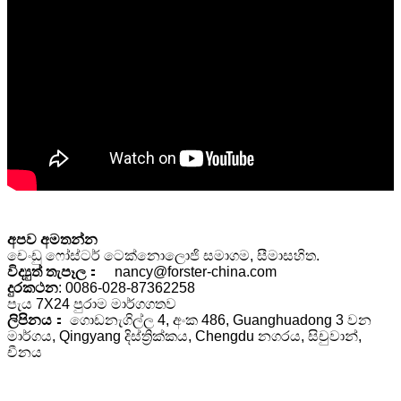
අපව අමතන්න
චෙංඩු ෆෝස්ටර් ටෙක්නොලොජි සමාගම, සීමාසහිත.
විද්‍යුත් තැපෑල
： nancy@forster-china.com
දුරකථන
: 0086-028-87362258
පැය 7X24 පුරාම මාර්ගගතව
ලිපිනය
： ගොඩනැගිල්ල 4, අංක 486, Guanghuadong 3 වන
මාර්ගය, Qingyang දිස්ත්‍රික්කය, Chengdu නගරය, සිචුවාන්,
චීනය