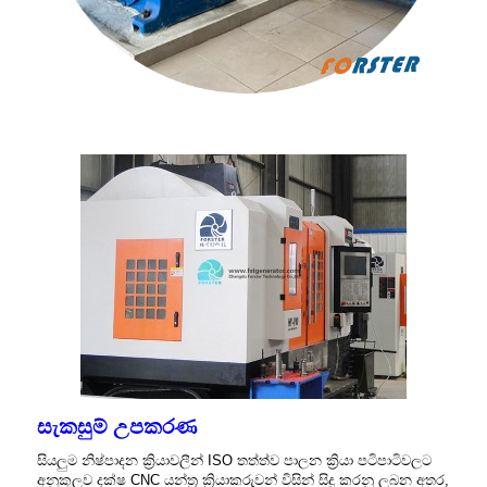
සැකසුම් උපකරණ
සියලුම නිෂ්පාදන ක්‍රියාවලීන් ISO තත්ත්ව පාලන ක්‍රියා පටිපාටිවලට
අනුකූලව දක්ෂ CNC යන්ත්‍ර ක්‍රියාකරුවන් විසින් සිදු කරනු ලබන අතර,