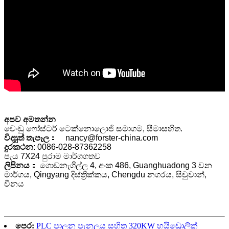
අපව අමතන්න
චෙංඩු ෆෝස්ටර් ටෙක්නොලොජි සමාගම, සීමාසහිත.
විද්‍යුත් තැපෑල
： nancy@forster-china.com
දුරකථන
: 0086-028-87362258
පැය 7X24 පුරාම මාර්ගගතව
ලිපිනය
： ගොඩනැගිල්ල 4, අංක 486, Guanghuadong 3 වන
මාර්ගය, Qingyang දිස්ත්‍රික්කය, Chengdu නගරය, සිචුවාන්,
චීනය
පෙර:
PLC පාලන පැනලය සහිත 320KW හයිඩ්‍රොලික්