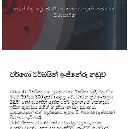
චෙන්ග්ඩු ෆ්‍රොස්ටර් ටෙක්නොලොජි සමාගම,
සීමාසහිත
ටර්ගෝ ටර්බයින් ඉංජිනේරු නඩුව
ටර්ගෝ ටර්බයිනය යනු ආවේග ටර්බයිනයකි, ජල හිස
මීටර් 30 සිට 300 දක්වා අදාළ වේ. ධාවක භ්‍රමණ තලය
22.5° කෝණයකින් යුක්ත ජෙට් ප්‍රවාහයේ කේන්ද්‍රය.
ඉසින තුණ්ඩය මගින් හැකිලෙන ජල ප්‍රවාහය,
ධාවකයාගේ එක් පැත්තකට ඇතුළු වී අනෙක් පැත්තෙන්
පිටතට පැමිණේ.
තිරස් ඒකකයේ වාසි වන්නේ සරල ව්‍යුහය, පහසු
අලුත්වැඩියාව, ශාක උස අඩු කිරීම, කැණීම් ගැඹුර අඩු