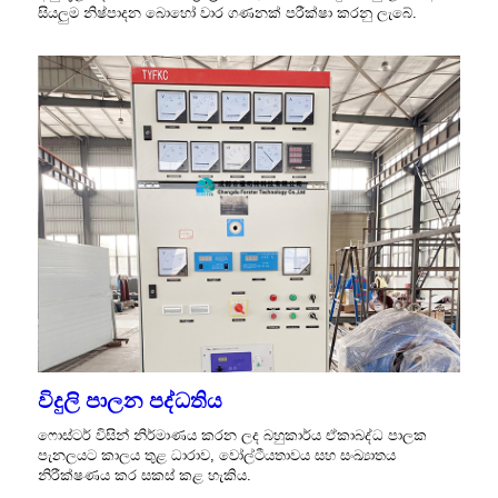
සියලුම නිෂ්පාදන බොහෝ වාර ගණනක් පරීක්ෂා කරනු ලැබේ.
විදුලි පාලන පද්ධතිය
ෆොස්ටර් විසින් නිර්මාණය කරන ලද බහුකාර්ය ඒකාබද්ධ පාලක
පැනලයට කාලය තුළ ධාරාව, ​​වෝල්ටීයතාවය සහ සංඛ්‍යාතය
නිරීක්ෂණය කර සකස් කළ හැකිය.