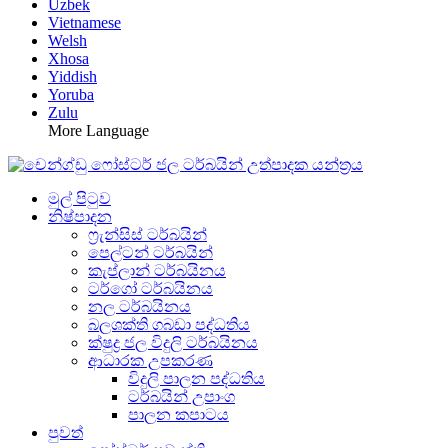
Uzbek
Vietnamese
Welsh
Xhosa
Yiddish
Yoruba
Zulu
More Language
මුල් පිටුව
නිෂ්පාදන
ෆ්‍රැන්සිස් ටර්බයින්
පෙල්ටන් ටර්බයින්
කැප්ලාන් ටර්බයිනය
ටර්ගෝ ටර්බයිනය
නල ටර්බයිනය
බලශක්ති ගබඩා පද්ධතිය
ක්ෂුද්‍ර ජල විදුලි ටර්බයිනය
ආධාරක උපකරණ
විදුලි පාලන පද්ධතිය
ටර්බයින් උපාංග
පාලන කපාටය
පුවත්