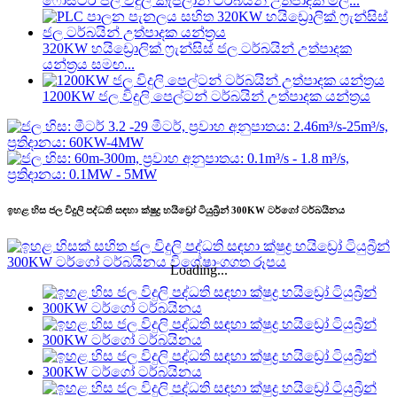
ෆෝස්ටර් ජල විදුලි කැප්ලාන් ටර්බයින් උත්පාදක මිල...
320KW හයිඩ්‍රොලික් ෆ්‍රැන්සිස් ජල ටර්බයින් උත්පාදක
යන්ත්‍රය සමඟ...
1200KW ජල විදුලි පෙල්ටන් ටර්බයින් උත්පාදක යන්ත්‍රය
ඉහළ හිස ජල විදුලි පද්ධති සඳහා ක්ෂුද්‍ර හයිඩ්‍රෝ ටියුබ්‍රීන් 300KW ටර්ගෝ ටර්බයිනය
Loading...