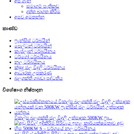
අපි ගැන
සමාගම් පැතිකඩ
දත්ත බාගත කිරීම
අපව අමතන්න
කාණ්ඩ
ෆ්‍රැන්සිස් ටර්බයින්
පෙල්ටන් ටර්බයින්
කැප්ලාන් ටර්බයිනය
ටර්ගෝ ටර්බයිනය
නල ටර්බයිනය
ක්ෂුද්‍ර ජල විදුලි ටර්බයිනය
ආධාරක උපකරණ
බලශක්ති ගබඩා පද්ධතිය
විශේෂාංග නිෂ්පාදන
විකල්ප බලශක්ති ජල විදුලි උත්පාදක 500KW ෆ්‍රා...
අඩු සිවිල් ඉදිකිරීම් පිරිවැය ඉහළ කාර්යක්ෂමතාව අඩු...