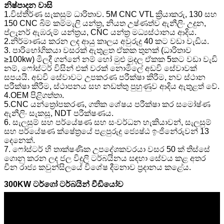
නිෂ්පාදන වාසි
1.විස්තීර්ණ සැකසුම් ධාරිතාව. 5M CNC VTL ක්‍රියාකරු, 130 සහ
150 CNC බිම් කම්මැලි යන්ත්‍ර, නියත උෂ්ණත්ව ඇනීලිං උදුන,
ප්ලැනර් ඇඹරුම් යන්ත්‍රය, CNC යන්ත්‍ර මධ්‍යස්ථානය ආදිය.
2.නිර්මාණය කරන ලද ආයු කාලය අවුරුදු 40 කට වඩා වැඩිය.
3. පාරිභෝගිකයා වසරක් ඇතුළත ඒකක තුනක් (ධාරිතාව
≥100kw) මිලදී ගන්නේ නම් හෝ මුළු මුදල ඒකක 5කට වඩා වැඩි
නම්, ෆෝස්ටර් විසින් එක් වරක් නොමිලේ අඩවි සේවාවක්
සපයයි. අඩවි සේවාවට උපකරණ පරීක්ෂා කිරීම, නව ස්ථාන
පරීක්ෂා කිරීම, ස්ථාපනය සහ නඩත්තු පුහුණුව ආදිය ඇතුළත් වේ.
4.OEM පිළිගත්තා.
5.CNC යන්ත්‍රෝපකරණ, ගතික ශේෂය පරීක්ෂා කර සමෝෂ්ණ
ඇනීලිං සැකසූ, NDT පරීක්ෂණය.
6. සැලසුම් සහ පර්යේෂණ සහ සංවර්ධන හැකියාවන්, සැලසුම්
සහ පර්යේෂණ ක්ෂේත්‍රයේ පළපුරුදු ජ්‍යෙෂ්ඨ ඉංජිනේරුවන් 13
දෙනෙක්.
7. ෆෝස්ටර් හි තාක්ෂණික උපදේශකවරයා වසර 50 ක් තිස්සේ
ගොනු කරන ලද ජල විදුලි ටර්බයිනය සඳහා සේවය කළ අතර
චීන රාජ්‍ය කවුන්සිලයේ විශේෂ දීමනාව ප්‍රදානය කළේය.
300KW ටර්ගෝ ටර්බයින් වීඩියෝව