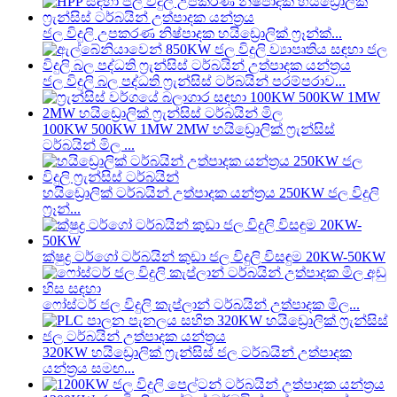
ජල විදුලි උපකරණ නිෂ්පාදක හයිඩ්‍රොලික් ෆ්‍රෑන්ක්...
ජල විදුලි බල පද්ධති ෆ්‍රැන්සිස් ටර්බයින් පරම්පරාව...
100KW 500KW 1MW 2MW හයිඩ්‍රොලික් ෆ්‍රැන්සිස්
ටර්බයින් මිල ...
හයිඩ්‍රොලික් ටර්බයින් උත්පාදක යන්ත්‍රය 250KW ජල විදුලි
ෆ්‍රෑන්...
ක්ෂුද්‍ර ටර්ගෝ ටර්බයින් කුඩා ජල විදුලි විසඳුම 20KW-50KW
ෆෝස්ටර් ජල විදුලි කැප්ලාන් ටර්බයින් උත්පාදක මිල...
320KW හයිඩ්‍රොලික් ෆ්‍රැන්සිස් ජල ටර්බයින් උත්පාදක
යන්ත්‍රය සමඟ...