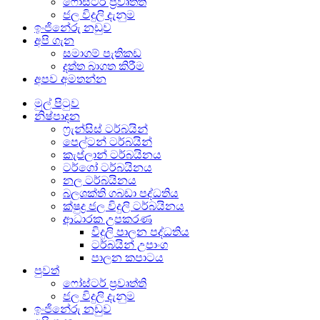
ෆෝස්ටර් ප්‍රවෘත්ති
ජල විදුලි දැනුම
ඉංජිනේරු නඩුව
අපි ගැන
සමාගම් පැතිකඩ
දත්ත බාගත කිරීම
අපව අමතන්න
මුල් පිටුව
නිෂ්පාදන
ෆ්‍රැන්සිස් ටර්බයින්
පෙල්ටන් ටර්බයින්
කැප්ලාන් ටර්බයිනය
ටර්ගෝ ටර්බයිනය
නල ටර්බයිනය
බලශක්ති ගබඩා පද්ධතිය
ක්ෂුද්‍ර ජල විදුලි ටර්බයිනය
ආධාරක උපකරණ
විදුලි පාලන පද්ධතිය
ටර්බයින් උපාංග
පාලන කපාටය
පුවත්
ෆෝස්ටර් ප්‍රවෘත්ති
ජල විදුලි දැනුම
ඉංජිනේරු නඩුව