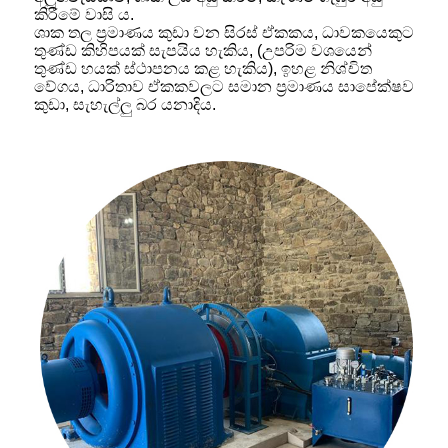
කිරීමේ වාසි ය.
ශාක තල ප්‍රමාණය කුඩා වන සිරස් ඒකකය, ධාවකයෙකුට
තුණ්ඩ කිහිපයක් සැපයිය හැකිය, (උපරිම වශයෙන්
තුණ්ඩ හයක් ස්ථාපනය කළ හැකිය), ඉහළ නිශ්චිත
වේගය, ධාරිතාව ඒකකවලට සමාන ප්‍රමාණය සාපේක්ෂව
කුඩා, සැහැල්ලු බර යනාදිය.