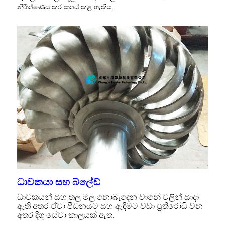
නිරීක්ෂණය කර සකස් කළ හැකිය.
ධාවකයා සහ බ්ලේඩ්
ධාවකයන් සහ තල මල නොබැඳෙන වානේ වලින් සාදා
ඇති අතර ඒවා පීඩනයට සහ ඇඳීමට වඩා ප්‍රතිරෝධී වන
අතර දිගු සේවා කාලයක් ඇත.