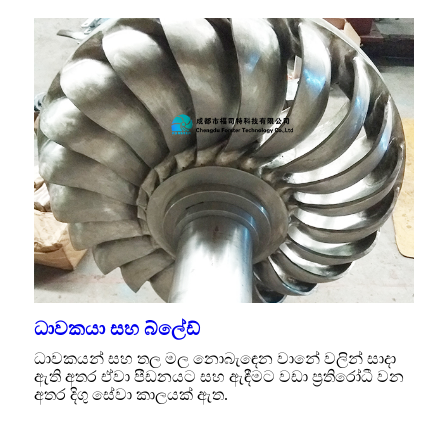
ධාවකයා සහ බ්ලේඩ්
ධාවකයන් සහ තල මල නොබැඳෙන වානේ වලින් සාදා
ඇති අතර ඒවා පීඩනයට සහ ඇඳීමට වඩා ප්‍රතිරෝධී වන
අතර දිගු සේවා කාලයක් ඇත.