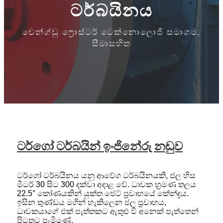
ටර්බයිනය
චෙන්ග්ඩු ෆ්‍රොස්ටර් ටෙක්නොලොජි සමාගම,
සීමාසහිත
ටර්ගෝ ටර්බයින් ඉංජිනේරු නඩුව
ටර්ගෝ ටර්බයිනය යනු ආවේග ටර්බයිනයකි, ජල හිස
මීටර් 30 සිට 300 දක්වා අදාළ වේ. ධාවක භ්‍රමණ තලය
22.5° කෝණයකින් යුක්ත ජෙට් ප්‍රවාහයේ කේන්ද්‍රය.
ඉසින තුණ්ඩය මගින් හැකිලෙන ජල ප්‍රවාහය,
ධාවකයාගේ එක් පැත්තකට ඇතුළු වී අනෙක් පැත්තෙන්
පිටතට පැමිණේ.