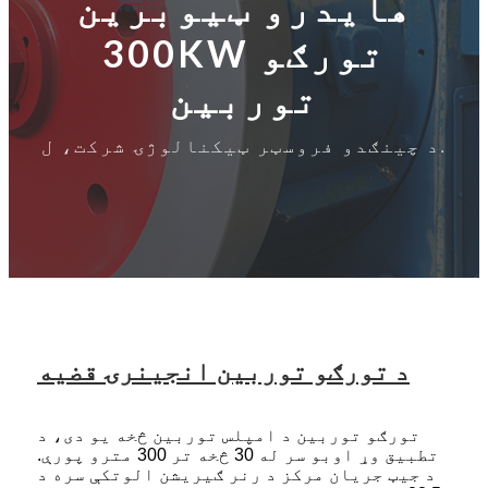
هایدرو ټیوبرین
300KW تورګو
توربین
د چینګدو فروسټر ټیکنالوژۍ شرکت، ل.
د تورګو توربین انجینرۍ قضیه
تورګو توربین د امپلس توربین څخه یو دی، د
تطبیق وړ اوبو سر له 30 څخه تر 300 مترو پورې.
د جیټ جریان مرکز د رنر ګیریشن الوتکې سره د