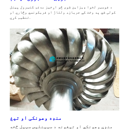
د فوسټر لخوا ډیزاین شوی څو اړخیز مدغم کنټرول پینل
کولی شي په وخت کې جریان، ولتاژ او فریکونسي وڅاري او
تنظیم کړي.
منډه وهونکی او تیغ
منډې وهونکي او تیغونه د سټینلیس سټیل څخه