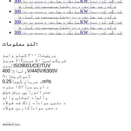
لنډ معلومات:
بریښنا: ۳۰۰ کیلو واټه
فریکونسی: ۵۰ هرټز/۶۰ هرټز
سند: ISO9001/CE/TUV
ولټاژ: 400V/440V/6300V
موثریت: ۹۱٪
د جریان کچه: 0.25m³/s
د اوبو سر: ۱۵۲ متره
جنراتور: بې برش جوش
والو: د تیتلی والو
د منډې مواد: د زنګ ضد فولاد
د حجم مواد: کاربن فولاد
پوښتنه