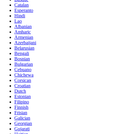
Catalan
Esperanto
Hindi
Lao
Albanian
Amharic
Armenian
Azerbaijani
Belarusian
Bengali
Bosnian
Bulgarian
Cebuano
Chichewa
Corsican
Croatian
Dutch
Estonian
Filipino
Finnish
Frisian
Galician
Georgian
Gujarati