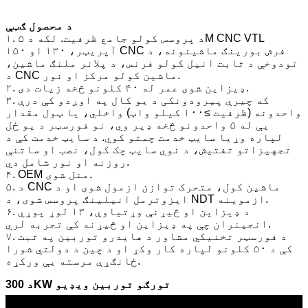
د محصول ګټې
۱. د پروسس کولو جامع ظرفیت. لکه د ۵M CNC VTL
آپریټر، ۱۳۰ او ۱۵۰ CNC فرش بورینګ ماشینونه، د
تودوخې د ثابت انیل کولو فرنس، د پلانر ملنګ ماشین،
د CNC ماشین کولو مرکز او نور.
۲. ډیزاین شوی عمر له ۴۰ کلونو څخه زیات دی.
۳. که چیرې پیرودونکی د یو کال په اوږدو کې درې
واحدونه (ظرفیت ≥۱۰۰ کیلو واټ) واخلي، یا ټول مقدار
یې له ۵ واحدونو څخه ډیر وي، نو فورسټر د یو ځل
لپاره وړیا سایټ خدمت چمتو کوي. د سایټ خدمت کې د
تجهیزاتو تفتیش، د نوي سایټ چک کول، نصب او ساتنې
روزنه او نور شامل دي.
۴. OEM منل شوی.
۵. د CNC ماشین کول، متحرک توازن ازمول شوی او د
ایزوترمل انیلینګ پروسس شوی، د NDT ازموینه.
۶. د ډیزاین او څیړنې وړتیاوې، ۱۳ لوړ پوړي
انجینران چې په ډیزاین او څیړنه کې تجربه لري.
۷. د فورسټر تخنیکي مشاور د هایدرو توربین په ثبت
کې د ۵۰ کلونو لپاره کار وکړ او د چین د دولتي شورا
ځانګړې مرسته یې ورکړه.
د 300KW تورګو توربین ویډیو