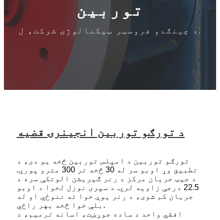
توربین
د چینګدو فروسټر ټیکنالوژۍ شرکت، ل.
د تورګو توربین انجینرۍ قضیه
تورګو توربین د امپلس توربین څخه یو دی، د
تطبیق وړ اوبو سر له 30 څخه تر 300 مترو پورې.
د جیټ جریان مرکز د رنر ګیریشن الوتکې سره د
22.5 درجې زاویه لري. د سپری نوزل ​​لخوا د اوبو
جریان کم شوی، د رنر یوې خوا ته ننوځي او له
بلې خوا څخه بهر راځي.
افقي واحد د ساده جوړښت، اسانه ترمیم، د