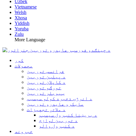
Uzbek
Vietnamese
Welsh
Xhosa
Yiddish
Yoruba
Zulu
More Language
کور
محصولات
فرانسس توربین
د پیلټن توربین
د کاپلان توربین
تورګو توربین
ټیوبلر توربین
د انرژۍ ذخیره کولو سیسټم
مایکرو هایدرو توربین
د ملاتړ تجهیزات
د بریښنا کنټرول سیسټم
د توربین لوازم
د کنټرول والو
خبرونه