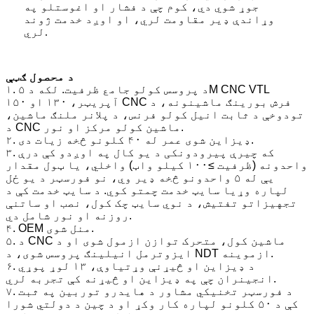
جوړ شوي دي، کوم چې د فشار او اغوستلو په
وړاندې ډیر مقاومت لري، او اوږد خدمت ژوند
لري.
د محصول ګټې
۱. د پروسس کولو جامع ظرفیت. لکه د ۵M CNC VTL
آپریټر، ۱۳۰ او ۱۵۰ CNC فرش بورینګ ماشینونه، د
تودوخې د ثابت انیل کولو فرنس، د پلانر ملنګ ماشین،
د CNC ماشین کولو مرکز او نور.
۲. ډیزاین شوی عمر له ۴۰ کلونو څخه زیات دی.
۳. که چیرې پیرودونکی د یو کال په اوږدو کې درې
واحدونه (ظرفیت ≥۱۰۰ کیلو واټ) واخلي، یا ټول مقدار
یې له ۵ واحدونو څخه ډیر وي، نو فورسټر د یو ځل
لپاره وړیا سایټ خدمت چمتو کوي. د سایټ خدمت کې د
تجهیزاتو تفتیش، د نوي سایټ چک کول، نصب او ساتنې
روزنه او نور شامل دي.
۴. OEM منل شوی.
۵. د CNC ماشین کول، متحرک توازن ازمول شوی او د
ایزوترمل انیلینګ پروسس شوی، د NDT ازموینه.
۶. د ډیزاین او څیړنې وړتیاوې، ۱۳ لوړ پوړي
انجینران چې په ډیزاین او څیړنه کې تجربه لري.
۷. د فورسټر تخنیکي مشاور د هایدرو توربین په ثبت
کې د ۵۰ کلونو لپاره کار وکړ او د چین د دولتي شورا