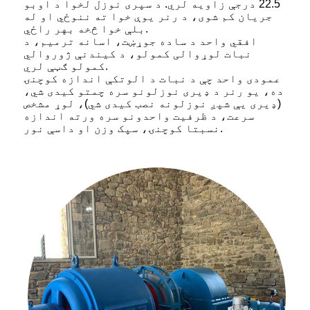
22.5 درجې زاویه لري. د سپری نوزل ​​لخوا د اوبو
جریان کم شوی، د رنر یوې خوا ته ننوځي او له
بلې خوا څخه بهر راځي.
افقي واحد د ساده جوړښت، اسانه ترمیم، د
نبات لوړوالی کمولو، د کیندنې ژوروالي
کمولو ګټې لري.
عمودی واحد چې د نبات د الوتکې اندازه کوچنۍ
ده، یو رنر د ډیری نوزلونو سره چمتو کیدی شي،
(ډیری یې شپږ نوزلونه نصب کیدی شي)، لوړ مشخص
سرعت، د ظرفیت واحدونو سره ورته اندازه
نسبتا کوچنۍ، سپک وزن او داسې نور.