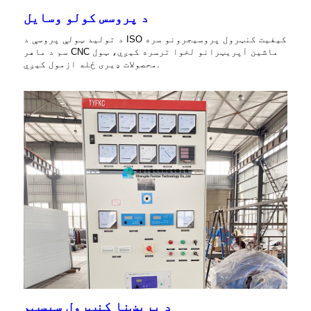
د پروسس کولو وسایل
د تولید ټولې پروسې د ISO کیفیت کنټرول پروسیجرونو سره
سم د ماهر CNC ماشین آپریټرانو لخوا ترسره کیږي، ټول
محصولات ډیری ځله ازمول کیږي.
د بریښنا کنټرول سیسټم