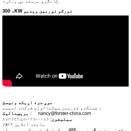
ځانګړې مرسته یې ورکړه.
د 300KW تورګو توربین ویډیو
موږ سره اړیکه ونیسئ
د چینګدو فورسټر ټیکنالوژۍ شرکت، لمیټډ
： nancy@forster-china.com
برېښنالیک
ټیلیفون
: ۰۰۸۶-۰۲۸-۸۷۳۶۲۲۵۸
۷x۲۴ ساعته آنلاین
پته
： ودانۍ 4، نمبر 486، د ګوانګواډونګ دریم سړک،