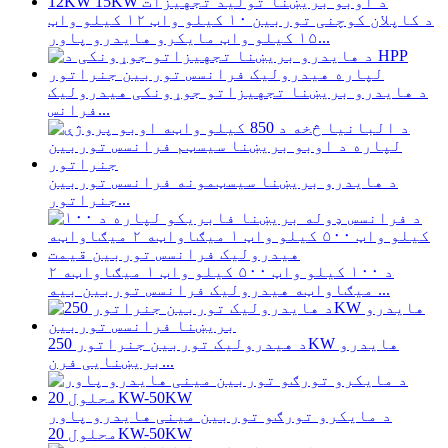
د کاپلان کوچنی توربین ۱۰ کیلو واټ ۱۲ کیلو واټ
۱۵ کیلو واټ مایکرو هایدرو پاور...
د هایدرو بریښنا تجهیزاتو جوړونکی هیدرولیک
فرانس...
د هایدرو بریښنا سیسټمونه فرانسس توربین
جنراتور...
د ۱۰۰ کیلو واټ ۵۰۰ کیلو واټ ۱ میګاواټه ۲
میګاواټه هیدرولیک فرانسس توربین بیه ...
د هیدرولیک توربین جنراتور 250KW هایدرو
بریښنایی فرن...
د مایکرو تورګو توربین مینی هایدرو پاور
محلول 20KW-50KW