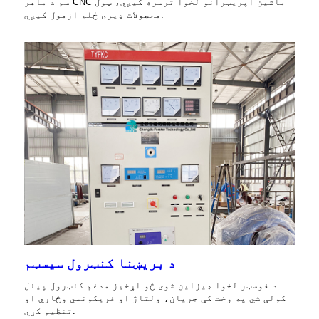
سم د ماهر CNC ماشین آپریټرانو لخوا ترسره کیږي، ټول
محصولات ډیری ځله ازمول کیږي.
د بریښنا کنټرول سیسټم
د فوسټر لخوا ډیزاین شوی څو اړخیز مدغم کنټرول پینل
کولی شي په وخت کې جریان، ولتاژ او فریکونسي وڅاري او
تنظیم کړي.