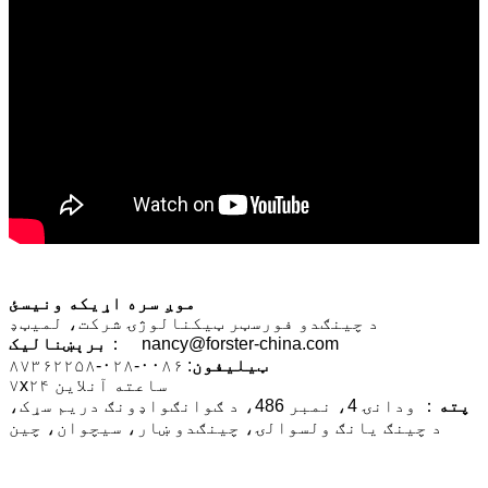
موږ سره اړیکه ونیسئ
د چینګدو فورسټر ټیکنالوژۍ شرکت، لمیټډ
： nancy@forster-china.com
برېښنالیک
ټیلیفون
: ۰۰۸۶-۰۲۸-۸۷۳۶۲۲۵۸
۷x۲۴ ساعته آنلاین
پته
： ودانۍ 4، نمبر 486، د ګوانګواډونګ دریم سړک،
د چینګ یانګ ولسوالۍ، چینګدو ښار، سیچوان، چین