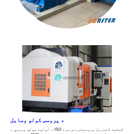
د پروسس کولو وسایل
د تولید ټولې پروسې د ISO کیفیت کنټرول پروسیجرونو سره