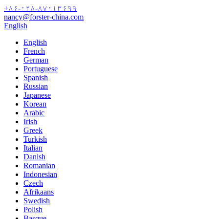
+۸۶-۰۲۸-۸۷۰۱۳۶۹۹
nancy@forster-china.com
English
English
French
German
Portuguese
Spanish
Russian
Japanese
Korean
Arabic
Irish
Greek
Turkish
Italian
Danish
Romanian
Indonesian
Czech
Afrikaans
Swedish
Polish
Basque