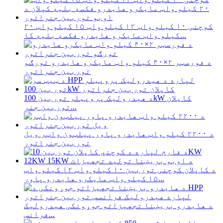
کوچنی ۱۰ کیلو واټ ۱۲ کیلو واټ ۱۵ کیلو واټ ۲۰
کیلو واټ مایکرو هایدرو فکسډ بلیډ کا...
د فورسټر ۲×۴۰ کیلو واټ مایکرو هایدرو تورګو
توربین جنراتور
د هیدرولیک پروپیلر توربین 100kW کاپلان
توربین جنر...
د ۲۲۰۰ کیلو واټ هایدرو پاور پیلټون واټر ویل
توربین جنراتور
د کاپلان کوچنی توربین ۱۰ کیلو واټ ۱۲ کیلو واټ
۱۵ کیلو واټ مایکرو هایدرو پاور...
د هایدرو بریښنا تجهیزاتو جوړونکی هیدرولیک
فرانس...