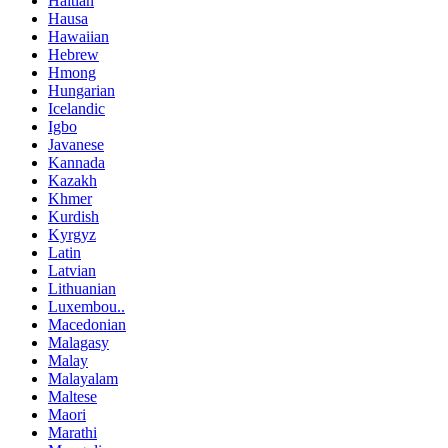
Haitian
Hausa
Hawaiian
Hebrew
Hmong
Hungarian
Icelandic
Igbo
Javanese
Kannada
Kazakh
Khmer
Kurdish
Kyrgyz
Latin
Latvian
Lithuanian
Luxembou..
Macedonian
Malagasy
Malay
Malayalam
Maltese
Maori
Marathi