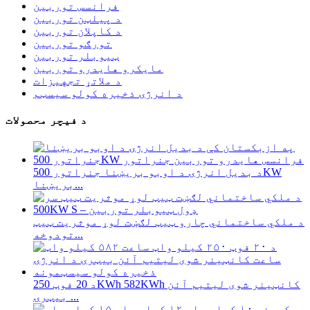
فرانسس توربین
د پیلټن توربین
د کاپلان توربین
تورګو توربین
ټیوبلر توربین
مایکرو هایدرو توربین
د ملاتړ تجهیزات
د انرژۍ ذخیره کولو سیسټم
د فیچر محصولات
د بدیل انرژۍ د اوبو بریښنا جنراتور 500KW
بریښنا...
د ملکي ساختماني چارو ټیټ لګښت لوړ موثریت ټیټ
تودوخه...
د 20 فوټ 250KWh 582KWh کانټینر شوی لیتیم آئن
بیټرۍ ...