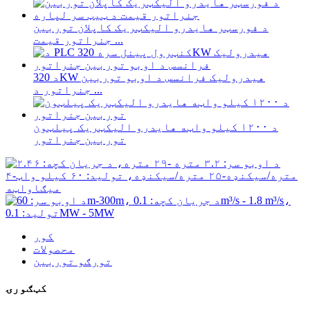
د فورسټر هایدرو الیکټریک کاپلان توربین
جنراتور قیمت ...
د 320KW هیدرولیک فرانسس د اوبو توربین
جنراتور د ...
د ۱۲۰۰ کیلو واټه هایدرو الیکټریک پیلټون
توربین جنراتور
کور
محصولات
تورګو توربین
کټګورۍ