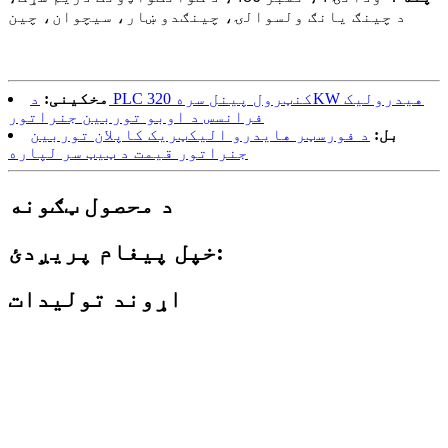
د چینګ یانګ ولسوالۍ، چینګدو ښار، سیچوان، چین
مخکینی:
د PLC کنټرول پینل سره 320KW هیدرولیک
فرانسس د اوبو توربین جنراتور
بل:
د فورسټر هایدرو الیکټریک کاپلان توربین
جنراتور قیمت د ټیټ سر لپاره
د محصول ټګونه
خپل پیغام پریږدئ:
اړوند توليدات