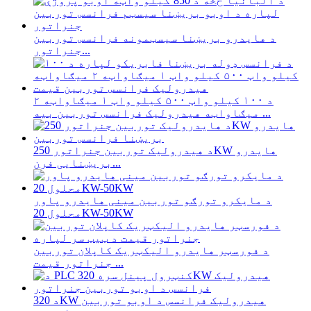
د هایدرو بریښنا سیسټمونه فرانسس توربین
جنراتور...
د ۱۰۰ کیلو واټ ۵۰۰ کیلو واټ ۱ میګاواټه ۲
میګاواټه هیدرولیک فرانسس توربین بیه ...
د هیدرولیک توربین جنراتور 250KW هایدرو
بریښنایی فرن...
د مایکرو تورګو توربین مینی هایدرو پاور
محلول 20KW-50KW
د فورسټر هایدرو الیکټریک کاپلان توربین
جنراتور قیمت ...
د 320KW هیدرولیک فرانسس د اوبو توربین