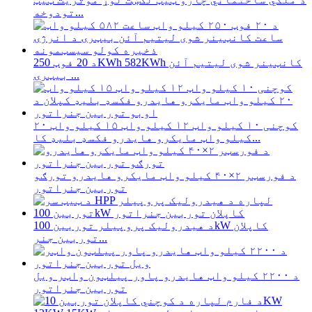
تودوخه...
د 20 فوټ 250KWh 582KWh کانټینر شوی لیتیم آئن
بیټرۍ ...
کوچنی ۱۰ کیلو واټ ۱۲ کیلو واټ ۱۵ کیلو واټ ۲۰
کیلو واټ مایکرو هایدرو فکسډ بلیډ کا...
د فورسټر ۲×۴۰ کیلو واټ مایکرو هایدرو تورګو
توربین جنراتور
د هیدرولیک پروپیلر توربین 100kW کاپلان
توربین جنر...
د ۲۲۰۰ کیلو واټ هایدرو پاور پیلټون واټر ویل
توربین جنراتور