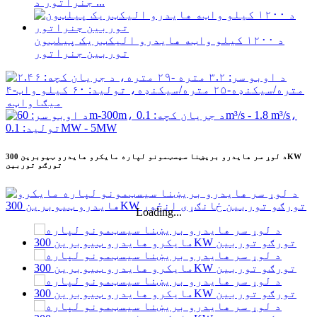
جنراتور د ...
د ۱۲۰۰ کیلو واټه هایدرو الیکټریک پیلټون
توربین جنراتور
د لوړ سر هایدرو بریښنا سیسټمونو لپاره مایکرو هایدرو ټیوبرین 300KW
تورګو توربین
Loading...