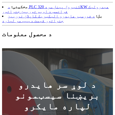
مخکینی:
د PLC کنټرول پینل سره 320KW هیدرولیک
فرانسس د اوبو توربین جنراتور
بل:
د فورسټر هایدرو الیکټریک کاپلان توربین
جنراتور قیمت د ټیټ سر لپاره
د محصول معلومات
د لوړ سر هایدرو
بریښنا سیسټمونو
لپاره مایکرو