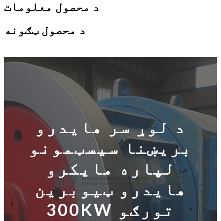
د محصول معلومات
د محصول ټګونه
د لوړ سر هایدرو
بریښنا سیسټمونو
لپاره مایکرو
هایدرو ټیوبرین
300KW تورګو