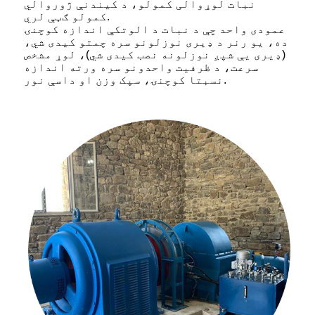
نبات لوړوالی کمولو، د کیندنې ژوروالي
کمولو ګټې لري.
عمودی واحد چې د نبات د الوتکې اندازه کوچنۍ
ده، یو رنر د ډیری نوزلونو سره چمتو کیدی شي،
(ډیری یې شپږ نوزلونه نصب کیدی شي)، لوړ مشخص
سرعت، د ظرفیت واحدونو سره ورته اندازه
نسبتا کوچنۍ، سپک وزن او داسې نور.