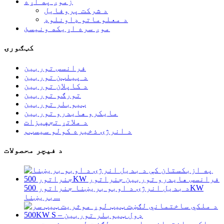
زموږ په اړه
د شرکت پروفایل
د معلوماتو ډاونلوډ
موږ سره اړیکه ونیسئ
کټګورۍ
فرانسس توربین
د پیلټن توربین
د کاپلان توربین
تورګو توربین
ټیوبلر توربین
مایکرو هایدرو توربین
د ملاتړ تجهیزات
د انرژۍ ذخیره کولو سیسټم
د فیچر محصولات
د بدیل انرژۍ د اوبو بریښنا جنراتور 500KW
بریښنا...
د ملکي ساختماني چارو ټیټ لګښت لوړ موثریت ټیټ