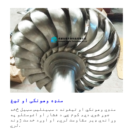
منډه وهونکی او تیغ
منډې وهونکي او تیغونه د سټینلیس سټیل څخه
جوړ شوي دي، کوم چې د فشار او اغوستلو په
وړاندې ډیر مقاومت لري، او اوږد خدمت ژوند
لري.