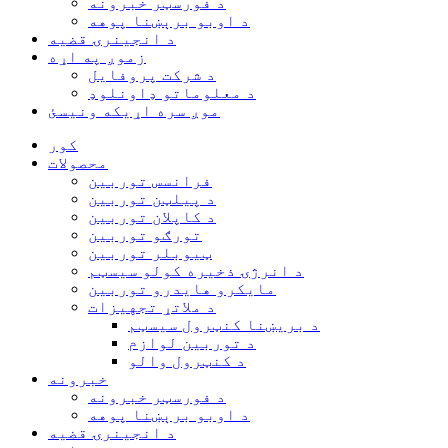
د فورسټر خبرونه
د اوبو برېښنا پوهه
د انجینرۍ قضیه
زموږ په اړه
د شرکت پروفایل
د معلوماتو ډاونلوډ
موږ سره اړیکه ونیسئ
کور
محصولات
فرانسس توربین
د پیلټن توربین
د کاپلان توربین
تورګو توربین
ټیوبلر توربین
د انرژۍ ذخیره کولو سیسټم
مایکرو هایدرو توربین
د ملاتړ تجهیزات
د بریښنا کنټرول سیسټم
د توربین لوازم
د کنټرول والو
خبرونه
د فورسټر خبرونه
د اوبو برېښنا پوهه
د انجینرۍ قضیه