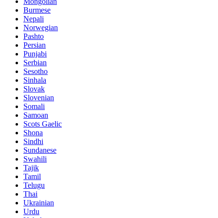
Mongolian
Burmese
Nepali
Norwegian
Pashto
Persian
Punjabi
Serbian
Sesotho
Sinhala
Slovak
Slovenian
Somali
Samoan
Scots Gaelic
Shona
Sindhi
Sundanese
Swahili
Tajik
Tamil
Telugu
Thai
Ukrainian
Urdu