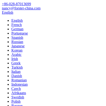
+86-028-87013699
nancy@forster-china.com
English
English
French
German
Portuguese
Spanish
Russian
Japanese
Korean
Arabic
Irish
Greek
Turkish
Italian
Danish
Romanian
Indonesian
Czech
Afrikaans
Swedish
Polish
Basque