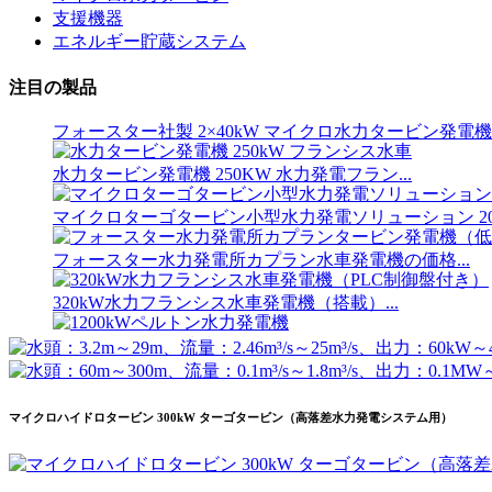
土木工事コストが低い、高効率、低発熱…
支援機器
エネルギー貯蔵システム
20フィート 250kWh 582kWh コンテナ型リチウムイオン
注目の製品
小型 10kW 12kW 15kW 20kW マイクロ水力固定ブレード K
フォースター社製 2×40kW マイクロ水力タービン発電機
水力タービン発電機 250KW 水力発電フラン...
マイクロターゴタービン小型水力発電ソリューション 20k
フォースター水力発電所カプラン水車発電機の価格...
320kW水力フランシス水車発電機（搭載）...
1200kWペルトン水力発電機
代替エネルギー水力発電機 500KW Fra...
マイクロハイドロタービン 300kW ターゴタービン（高落差水力発電システム用）
土木工事コストが低い、高効率、低発熱…
20フィート 250kWh 582kWh コンテナ型リチウムイオン