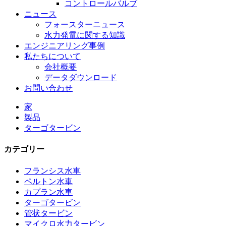
コントロールバルブ
ニュース
フォースターニュース
水力発電に関する知識
エンジニアリング事例
私たちについて
会社概要
データダウンロード
お問い合わせ
家
製品
ターゴタービン
カテゴリー
フランシス水車
ペルトン水車
カプラン水車
ターゴタービン
代替エネルギー水力発電機 500KW Fra...
管状タービン
マイクロ水力タービン