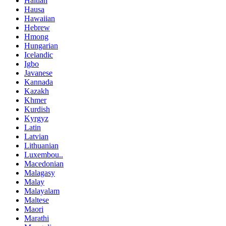
Haitian
Hausa
Hawaiian
Hebrew
Hmong
Hungarian
Icelandic
Igbo
Javanese
Kannada
Kazakh
Khmer
Kurdish
Kyrgyz
Latin
Latvian
Lithuanian
Luxembou..
Macedonian
Malagasy
Malay
Malayalam
Maltese
Maori
Marathi