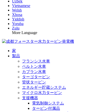
Uzbek
Vietnamese
Welsh
Xhosa
Yiddish
Yoruba
Zulu
More Language
家
製品
フランシス水車
ペルトン水車
カプラン水車
ターゴタービン
管状タービン
エネルギー貯蔵システム
マイクロ水力タービン
支援機器
電気制御システム
タービン付属品