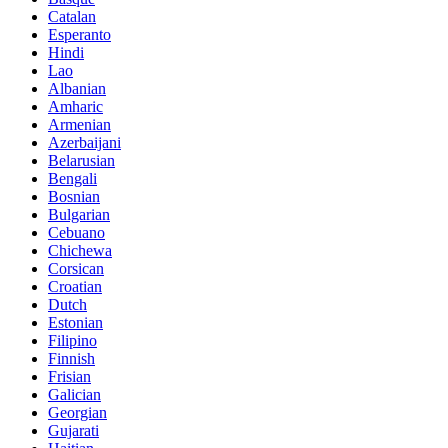
Catalan
Esperanto
Hindi
Lao
Albanian
Amharic
Armenian
Azerbaijani
Belarusian
Bengali
Bosnian
Bulgarian
Cebuano
Chichewa
Corsican
Croatian
Dutch
Estonian
Filipino
Finnish
Frisian
Galician
Georgian
Gujarati