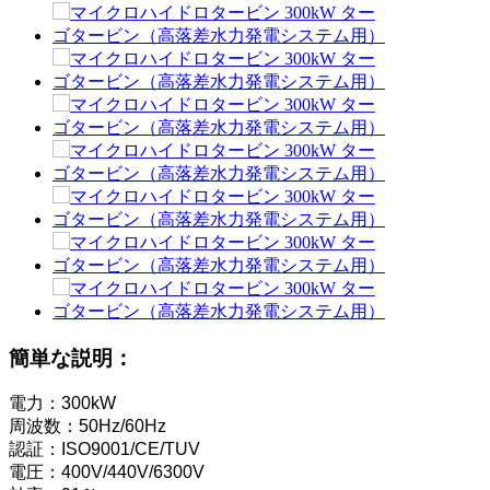
小型 10kW 12kW 15kW 20kW マイクロ水力固定ブレード K
フォースター社製 2×40kW マイクロ水力タービン発電機
油圧プロペラタービン 100kW カプラン水車発電機...
2200kW水力発電ペルトン水車タービン発電機
小型カプラン水車 10kW 12kW 15kW マイクロ水力発電..
水力発電設備メーカー Hydraulic Franc...
水力発電システム フランシス水車発電機...
100kW 500kW 1MW 2MW 水力フランシス水車価格...
簡単な説明：
水力タービン発電機 250KW 水力発電フラン...
電力：300kW
マイクロターゴタービン小型水力発電ソリューション 20k
周波数：50Hz/60Hz
認証：ISO9001/CE/TUV
フォースター水力発電所カプラン水車発電機の価格...
電圧：400V/440V/6300V