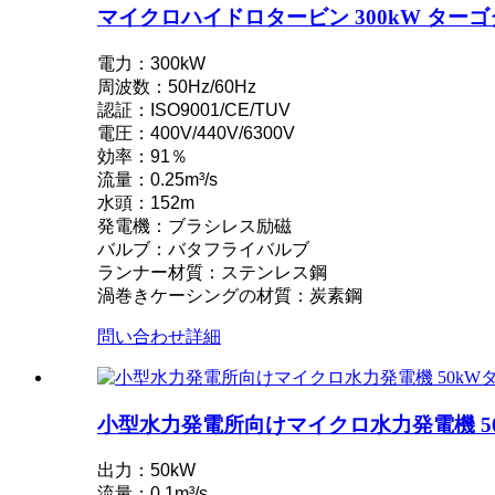
マイクロハイドロタービン 300kW タ
小型 10kW 12kW 15kW 20kW マイクロ水力固定ブレード K
電力：300kW
フォースター社製 2×40kW マイクロ水力タービン発電機
周波数：50Hz/60Hz
認証：ISO9001/CE/TUV
油圧プロペラタービン 100kW カプラン水車発電機...
電圧：400V/440V/6300V
2200kW水力発電ペルトン水車タービン発電機
効率：91％
流量：0.25m³/s
小型カプラン水車 10kW 12kW 15kW マイクロ水力発電..
水頭：152m
発電機：ブラシレス励磁
水力発電設備メーカー Hydraulic Franc...
バルブ：バタフライバルブ
ランナー材質：ステンレス鋼
水力発電システム フランシス水車発電機...
渦巻きケーシングの材質：炭素鋼
100kW 500kW 1MW 2MW 水力フランシス水車価格...
問い合わせ
詳細
水力タービン発電機 250KW 水力発電フラン...
マイクロターゴタービン小型水力発電ソリューション 20k
小型水力発電所向けマイクロ水力発電機 5
フォースター水力発電所カプラン水車発電機の価格...
出力：50kW
流量：0.1m³/s