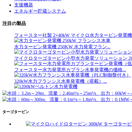
土木工事コストが低い、高効率、低発熱…
支援機器
エネルギー貯蔵システム
20フィート 250kWh 582kWh コンテナ型リチウムイオン
注目の製品
小型 10kW 12kW 15kW 20kW マイクロ水力固定ブレード K
フォースター社製 2×40kW マイクロ水力タービン発電機
水力タービン発電機 250KW 水力発電フラン...
マイクロターゴタービン小型水力発電ソリューション 20k
フォースター水力発電所カプラン水車発電機の価格...
320kW水力フランシス水車発電機（搭載）...
1200kWペルトン水力発電機
代替エネルギー水力発電機 500KW Fra...
ターゴタービン
土木工事コストが低い、高効率、低発熱…
20フィート 250kWh 582kWh コンテナ型リチウムイオン