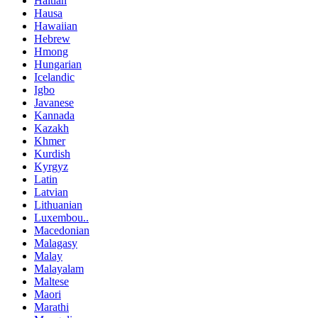
Haitian
Hausa
Hawaiian
Hebrew
Hmong
Hungarian
Icelandic
Igbo
Javanese
Kannada
Kazakh
Khmer
Kurdish
Kyrgyz
Latin
Latvian
Lithuanian
Luxembou..
Macedonian
Malagasy
Malay
Malayalam
Maltese
Maori
Marathi