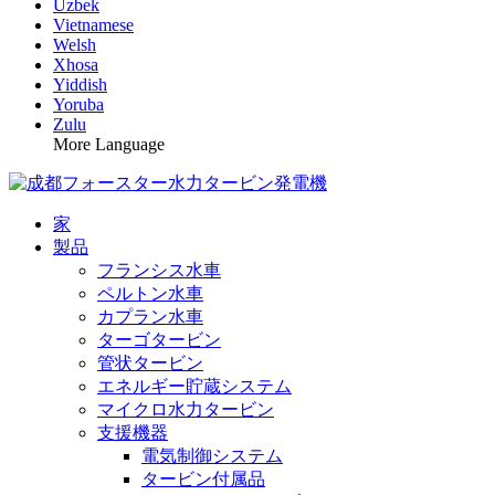
Uzbek
Vietnamese
Welsh
Xhosa
Yiddish
Yoruba
Zulu
More Language
家
製品
フランシス水車
ペルトン水車
カプラン水車
ターゴタービン
管状タービン
エネルギー貯蔵システム
マイクロ水力タービン
支援機器
電気制御システム
タービン付属品