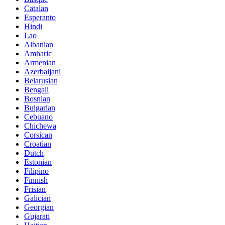
Catalan
Esperanto
Hindi
Lao
Albanian
Amharic
Armenian
Azerbaijani
Belarusian
Bengali
Bosnian
Bulgarian
Cebuano
Chichewa
Corsican
Croatian
Dutch
Estonian
Filipino
Finnish
Frisian
Galician
Georgian
Gujarati