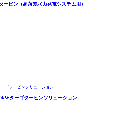
ーゴタービン（高落差水力発電システム用）
a...
.
W～50kW
0kWターゴタービンソリューション