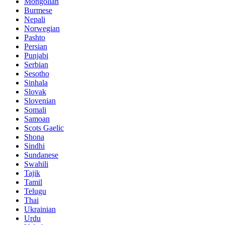
Mongolian
Burmese
Nepali
Norwegian
Pashto
Persian
Punjabi
Serbian
Sesotho
Sinhala
Slovak
Slovenian
Somali
Samoan
Scots Gaelic
Shona
Sindhi
Sundanese
Swahili
Tajik
Tamil
Telugu
Thai
Ukrainian
Urdu