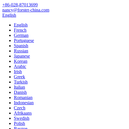
+86-028-87013699
nancy@forster-china.com
English
English
French
German
Portuguese
Spanish
Russian
Japanese
Korean
Arabic
Irish
Greek
Turkish
Italian
Danish
Romanian
Indonesian
Czech
Afrikaans
Swedish
Polish
Basque