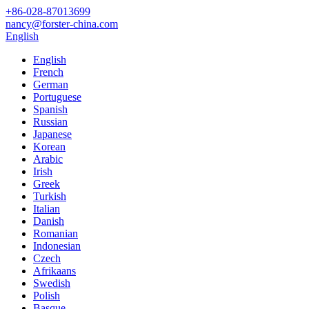
+86-028-87013699
nancy@forster-china.com
English
English
French
German
Portuguese
Spanish
Russian
Japanese
Korean
Arabic
Irish
Greek
Turkish
Italian
Danish
Romanian
Indonesian
Czech
Afrikaans
Swedish
Polish
Basque