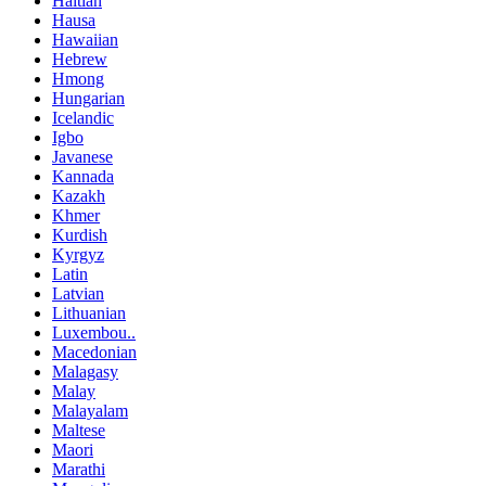
Haitian
Hausa
Hawaiian
Hebrew
Hmong
Hungarian
Icelandic
Igbo
Javanese
Kannada
Kazakh
Khmer
Kurdish
Kyrgyz
Latin
Latvian
Lithuanian
Luxembou..
Macedonian
Malagasy
Malay
Malayalam
Maltese
Maori
Marathi