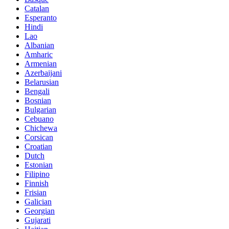
Catalan
Esperanto
Hindi
Lao
Albanian
Amharic
Armenian
Azerbaijani
Belarusian
Bengali
Bosnian
Bulgarian
Cebuano
Chichewa
Corsican
Croatian
Dutch
Estonian
Filipino
Finnish
Frisian
Galician
Georgian
Gujarati