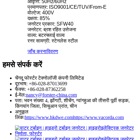
आवृत्ति: 50Hz/60Hz
प्रमाणपत्र: ISO9001/CE/TUV/From-E
वोल्टेज: 400V
दक्षता: 85%
जनरेटर प्रकार: SFW40
जनरेटर: ब्रश रहित उत्तेजना
वाल्व: बटरफ्लाई वाल्व
रनर सामग्री: स्टेनलेस स्टील
जाँच करना
विवरण
हमसे संपर्क करें
चेंगदू फोर्स्टर टेक्नोलॉजी कंपनी लिमिटेड
दूरभाष: +86-028-87013699
फैक्स: +86-028-87362258
ई-मेल:
nancy@forster-china.com
पता: भवन संख्या 4, झोंगटी, शीचेंग, ग्वांगहुआ की तीसरी पूर्वी सड़क,
किंगयांग जिला, सिचुआन प्रांत, चीन
अनुकूल
लिंक:
https://www.hkdwe.com
https://www.vacorda.com