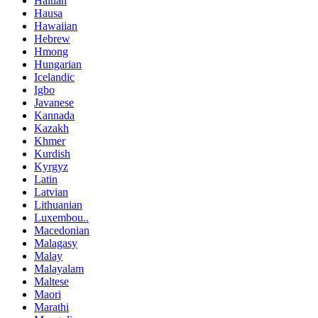
Haitian
Hausa
Hawaiian
Hebrew
Hmong
Hungarian
Icelandic
Igbo
Javanese
Kannada
Kazakh
Khmer
Kurdish
Kyrgyz
Latin
Latvian
Lithuanian
Luxembou..
Macedonian
Malagasy
Malay
Malayalam
Maltese
Maori
Marathi