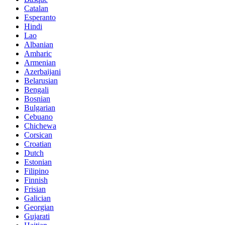
Catalan
Esperanto
Hindi
Lao
Albanian
Amharic
Armenian
Azerbaijani
Belarusian
Bengali
Bosnian
Bulgarian
Cebuano
Chichewa
Corsican
Croatian
Dutch
Estonian
Filipino
Finnish
Frisian
Galician
Georgian
Gujarati