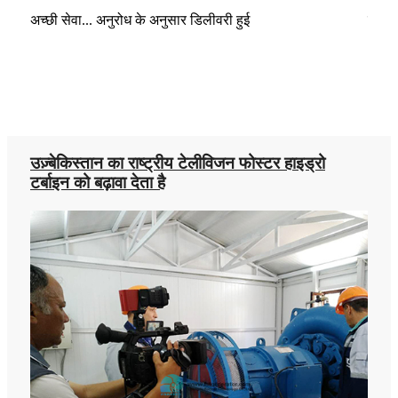
शानदार उत्पाद और बेहतरीन सेवा!!! मैं इसकी अनुशंसा करता हूँ!
अच्छी
उज़्बेकिस्तान का राष्ट्रीय टेलीविजन फोस्टर हाइड्रो
टर्बाइन को बढ़ावा देता है