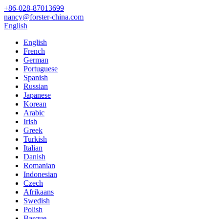
+86-028-87013699
nancy@forster-china.com
English
English
French
German
Portuguese
Spanish
Russian
Japanese
Korean
Arabic
Irish
Greek
Turkish
Italian
Danish
Romanian
Indonesian
Czech
Afrikaans
Swedish
Polish
Basque