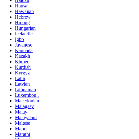
Haitian
Hausa
Hawaiian
Hebrew
Hmong
Hungarian
Icelandic
Igbo
Javanese
Kannada
Kazakh
Khmer
Kurdish
Kyrgyz
Latin
Latvian
Lithuanian
Luxembou..
Macedonian
Malagasy
Malay
Malayalam
Maltese
Maori
Marathi