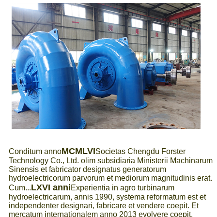
MCMLVI
Conditum anno
Societas Chengdu Forster
Technology Co., Ltd. olim subsidiaria Ministerii Machinarum
Sinensis et fabricator designatus generatorum
hydroelectricorum parvorum et mediorum magnitudinis erat.
LXVI anni
Cum...
Experientia in agro turbinarum
hydroelectricarum, annis 1990, systema reformatum est et
independenter designari, fabricare et vendere coepit. Et
mercatum internationalem anno 2013 evolvere coepit.