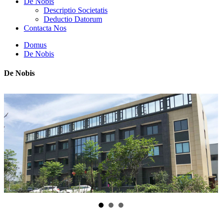
De Nobis
Descriptio Societatis
Deductio Datorum
Contacta Nos
Domus
De Nobis
De Nobis