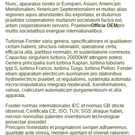
Nunc, apparatus noster in Europam, Asiam, Americam
Meridionalem, Americam Septentrionalem et multas alias
regiones aquis abundantes diu exportatur, et diuturnus
praebitor cooperationis multarum societatum factus est,
artam cooperationem servans. Praebere
Officia OEM
pro
multis societatibus energiae internationalibus.
Turbinae Forster varia genera, specificationes et qualitatem
certam habent, structura rationabili, operatione certa,
efficacia alta, partibus normatis, et sustentatione commoda.
Capacitas singularis turbinis 20000kW attingere potest.
Genera principalia sunt turbina Kaplan, turbina tubularis
typi S, turbina Francis, turbina Turgo, turbina Pelton. Forster
etiam apparatum electricum auxiliarium pro stationibus
hydroelectricis praebet, ut regulatores, systemata automata
microcomputatralia integrata moderandi, transformatores,
valvas, craticulam automaticam purgamentorum et alia
apparata.
Forster normas internationales IEC et normas GB stricte
observat. Certificata CE, ISO, TUV, SGS aliaque habet,
necnon nonnullas patentes inventionum technologiae
provectae possidet.
Principiis honestatis et pragmatismi semper adhaeremus,
qualitate ante omnia, mentem apertam et vivendi rationem