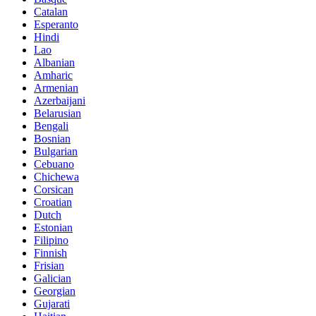
Catalan
Esperanto
Hindi
Lao
Albanian
Amharic
Armenian
Azerbaijani
Belarusian
Bengali
Bosnian
Bulgarian
Cebuano
Chichewa
Corsican
Croatian
Dutch
Estonian
Filipino
Finnish
Frisian
Galician
Georgian
Gujarati