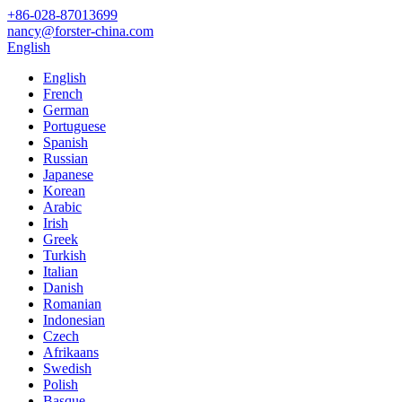
+86-028-87013699
nancy@forster-china.com
English
English
French
German
Portuguese
Spanish
Russian
Japanese
Korean
Arabic
Irish
Greek
Turkish
Italian
Danish
Romanian
Indonesian
Czech
Afrikaans
Swedish
Polish
Basque