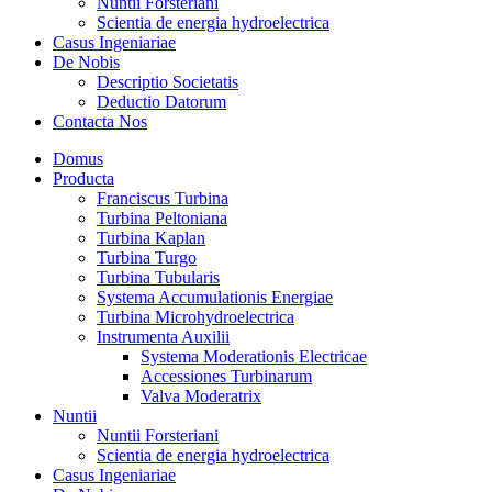
Nuntii Forsteriani
Scientia de energia hydroelectrica
Casus Ingeniariae
De Nobis
Descriptio Societatis
Deductio Datorum
Contacta Nos
Domus
Producta
Franciscus Turbina
Turbina Peltoniana
Turbina Kaplan
Turbina Turgo
Turbina Tubularis
Systema Accumulationis Energiae
Turbina Microhydroelectrica
Instrumenta Auxilii
Systema Moderationis Electricae
Accessiones Turbinarum
Valva Moderatrix
Nuntii
Nuntii Forsteriani
Scientia de energia hydroelectrica
Casus Ingeniariae