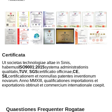
Certificata
Ut societas technologiae altae in Sinis,
habemus
ISO9001:2015
systema administrationis
qualitatis,
TUV
,
SGS
certificatio officinae,
CE
,
SIL
certificationem et nonnullas patentes inventionum
novarum. Anno MMXIII, qualificationes importationis et
exportationis obtinuit et commercium internationale coepit.
Quaestiones Frequenter Rogatae