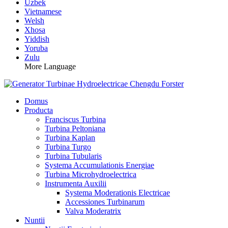
Uzbek
Vietnamese
Welsh
Xhosa
Yiddish
Yoruba
Zulu
More Language
Domus
Producta
Franciscus Turbina
Turbina Peltoniana
Turbina Kaplan
Turbina Turgo
Turbina Tubularis
Systema Accumulationis Energiae
Turbina Microhydroelectrica
Instrumenta Auxilii
Systema Moderationis Electricae
Accessiones Turbinarum
Valva Moderatrix
Nuntii