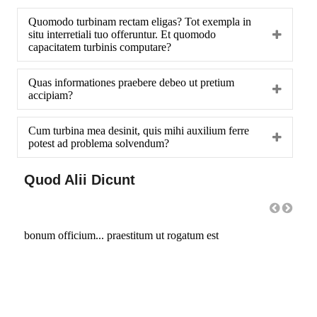
Quomodo turbinam rectam eligas? Tot exempla in
situ interretiali tuo offeruntur. Et quomodo
capacitatem turbinis computare?
Quas informationes praebere debeo ut pretium
accipiam?
Cum turbina mea desinit, quis mihi auxilium ferre
potest ad problema solvendum?
Quod Alii Dicunt
!
bonum officium... praestitum ut rogatum est
Bonu