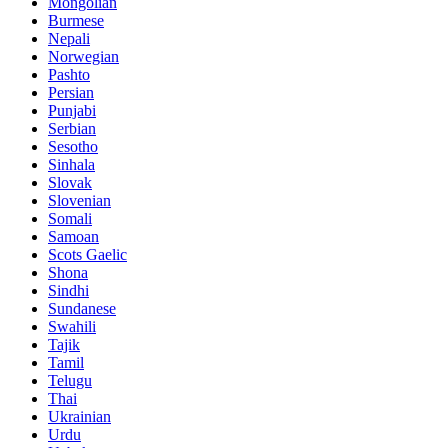
Mongolian
Burmese
Nepali
Norwegian
Pashto
Persian
Punjabi
Serbian
Sesotho
Sinhala
Slovak
Slovenian
Somali
Samoan
Scots Gaelic
Shona
Sindhi
Sundanese
Swahili
Tajik
Tamil
Telugu
Thai
Ukrainian
Urdu