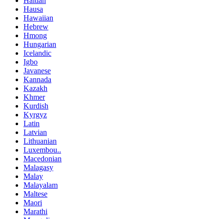
Haitian
Hausa
Hawaiian
Hebrew
Hmong
Hungarian
Icelandic
Igbo
Javanese
Kannada
Kazakh
Khmer
Kurdish
Kyrgyz
Latin
Latvian
Lithuanian
Luxembou..
Macedonian
Malagasy
Malay
Malayalam
Maltese
Maori
Marathi