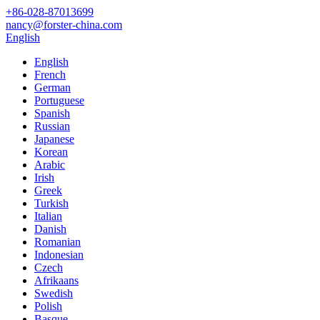
+86-028-87013699
nancy@forster-china.com
English
English
French
German
Portuguese
Spanish
Russian
Japanese
Korean
Arabic
Irish
Greek
Turkish
Italian
Danish
Romanian
Indonesian
Czech
Afrikaans
Swedish
Polish
Basque