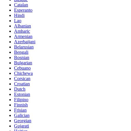
Catalan
Esperanto
Hindi
Lao
Albanian
Amharic
Armenian
Azerbaijani
Belarusian
Bengali
Bosnian
Bulgarian
Cebuano
Chichewa
Corsican
Croatian
Dutch
Estonian
Filipino
Finnish
Frisian
Galician
Georgian
Gujarati