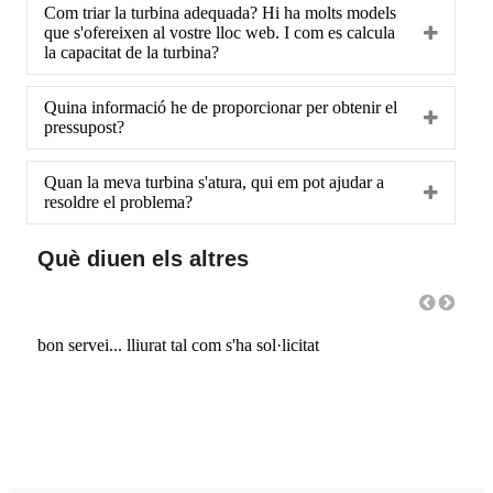
Com triar la turbina adequada? Hi ha molts models
que s'ofereixen al vostre lloc web. I com es calcula
la capacitat de la turbina?
Quina informació he de proporcionar per obtenir el
pressupost?
Quan la meva turbina s'atura, qui em pot ajudar a
resoldre el problema?
Què diuen els altres
bon servei... lliurat tal com s'ha sol·licitat
Bon p