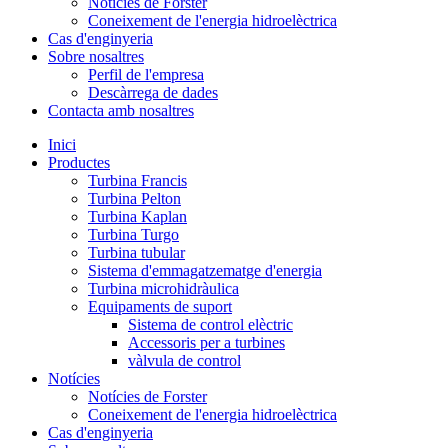
Notícies de Forster
Coneixement de l'energia hidroelèctrica
Cas d'enginyeria
Sobre nosaltres
Perfil de l'empresa
Descàrrega de dades
Contacta amb nosaltres
Inici
Productes
Turbina Francis
Turbina Pelton
Turbina Kaplan
Turbina Turgo
Turbina tubular
Sistema d'emmagatzematge d'energia
Turbina microhidràulica
Equipaments de suport
Sistema de control elèctric
Accessoris per a turbines
vàlvula de control
Notícies
Notícies de Forster
Coneixement de l'energia hidroelèctrica
Cas d'enginyeria