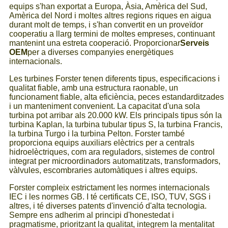
equips s'han exportat a Europa, Àsia, Amèrica del Sud,
Amèrica del Nord i moltes altres regions riques en aigua
durant molt de temps, i s'han convertit en un proveïdor
cooperatiu a llarg termini de moltes empreses, continuant
mantenint una estreta cooperació. Proporcionar
Serveis
OEM
per a diverses companyies energètiques
internacionals.
Les turbines Forster tenen diferents tipus, especificacions i
qualitat fiable, amb una estructura raonable, un
funcionament fiable, alta eficiència, peces estandarditzades
i un manteniment convenient. La capacitat d'una sola
turbina pot arribar als 20.000 kW. Els principals tipus són la
turbina Kaplan, la turbina tubular tipus S, la turbina Francis,
la turbina Turgo i la turbina Pelton. Forster també
proporciona equips auxiliars elèctrics per a centrals
hidroelèctriques, com ara reguladors, sistemes de control
integrat per microordinadors automatitzats, transformadors,
vàlvules, escombraries automàtiques i altres equips.
Forster compleix estrictament les normes internacionals
IEC i les normes GB. I té certificats CE, ISO, TUV, SGS i
altres, i té diverses patents d'invenció d'alta tecnologia.
Sempre ens adherim al principi d'honestedat i
pragmatisme, prioritzant la qualitat, integrem la mentalitat