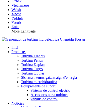
Uzbek
Vietnamese
Welsh
Xhosa
Yiddish
Yoruba
Zulu
More Language
Inici
Productes
Turbina Francis
Turbina Pelton
Turbina Kaplan
Turbina Turgo
Turbina tubular
Sistema d'emmagatzematge d'energia
Turbina microhidràulica
Equipaments de suport
Sistema de control elèctric
Accessoris per a turbines
vàlvula de control
Notícies