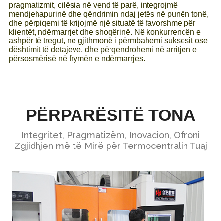
pragmatizmit, cilësia në vend të parë, integrojmë
mendjehapurinë dhe qëndrimin ndaj jetës në punën tonë,
dhe përpiqemi të krijojmë një situatë të favorshme për
klientët, ndërmarrjet dhe shoqërinë. Në konkurrencën e
ashpër të tregut, ne gjithmonë i përmbahemi suksesit ose
dështimit të detajeve, dhe përqendrohemi në arritjen e
përsosmërisë në frymën e ndërmarrjes.
PËRPARËSITË TONA
Integritet, Pragmatizëm, Inovacion, Ofroni
Zgjidhjen më të Mirë për Termocentralin Tuaj