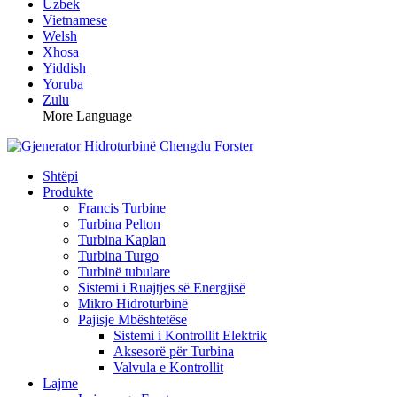
Uzbek
Vietnamese
Welsh
Xhosa
Yiddish
Yoruba
Zulu
More Language
Shtëpi
Produkte
Francis Turbine
Turbina Pelton
Turbina Kaplan
Turbina Turgo
Turbinë tubulare
Sistemi i Ruajtjes së Energjisë
Mikro Hidroturbinë
Pajisje Mbështetëse
Sistemi i Kontrollit Elektrik
Aksesorë për Turbina
Valvula e Kontrollit
Lajme