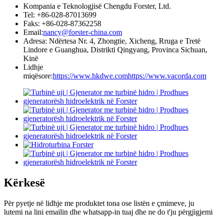
Kompania e Teknologjisë Chengdu Forster, Ltd.
Tel: +86-028-87013699
Faks: +86-028-87362258
Email:
nancy@forster-china.com
Adresa: Ndërtesa Nr. 4, Zhongtie, Xicheng, Rruga e Tretë
Lindore e Guanghua, Distrikti Qingyang, Provinca Sichuan,
Kinë
Lidhje
miqësore:
https://www.hkdwe.com
https://www.vacorda.com
Kërkesë
Për pyetje në lidhje me produktet tona ose listën e çmimeve, ju
lutemi na lini emailin dhe whatsapp-in tuaj dhe ne do t'ju përgjigjemi