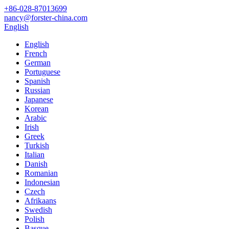
+86-028-87013699
nancy@forster-china.com
English
English
French
German
Portuguese
Spanish
Russian
Japanese
Korean
Arabic
Irish
Greek
Turkish
Italian
Danish
Romanian
Indonesian
Czech
Afrikaans
Swedish
Polish
Basque