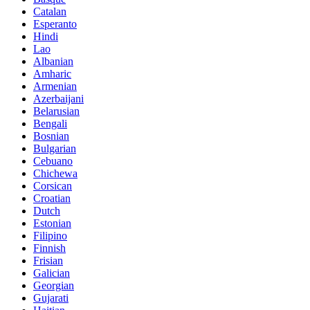
Catalan
Esperanto
Hindi
Lao
Albanian
Amharic
Armenian
Azerbaijani
Belarusian
Bengali
Bosnian
Bulgarian
Cebuano
Chichewa
Corsican
Croatian
Dutch
Estonian
Filipino
Finnish
Frisian
Galician
Georgian
Gujarati