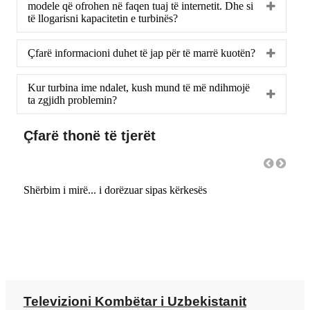
modele që ofrohen në faqen tuaj të internetit. Dhe si
të llogarisni kapacitetin e turbinës?
Çfarë informacioni duhet të jap për të marrë kuotën?
Kur turbina ime ndalet, kush mund të më ndihmojë
ta zgjidh problemin?
Çfarë thonë të tjerët
doj!
Shërbim i mirë... i dorëzuar sipas kërkesës
Produ
Televizioni Kombëtar i Uzbekistanit