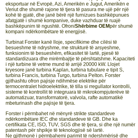
eksportuar në Evropë, Azi, Amerikën e Jugut, Amerikën e
Veriut dhe shumë rajone të tjera të pasura me ujë për një
kohë të gjatë, dhe janë bërë një furnizues bashkëpunues
afatgjatë i shumë kompanive, duke vazhduar të ruajë
bashkëpunim të ngushtë. Ofroni
Shërbime OEM
për shumë
kompani ndërkombëtare të energjisë.
Turbinat Forster kanë lloje, specifikime dhe cilësi të
besueshme të ndryshme, me strukturë të arsyeshme,
funksionim të besueshëm, efikasitet të lartë, pjesë të
standardizuara dhe mirëmbajtje të përshtatshme. Kapaciteti
i një turbine të vetme mund të arrijë 20000 kW. Llojet
kryesore janë turbina Kaplan, turbina tubulare e tipit S,
turbina Francis, turbina Turgo, turbina Pelton. Forster
gjithashtu ofron pajisje ndihmëse elektrike për
termocentralet hidroelektrike, të tilla si rregullator kontrolli,
sisteme të kontrollit të integruara të mikrokompjuterëve të
automatizuar, transformatorë, valvola, rafte automatikë
mbeturinash dhe pajisje të tjera.
Forster i përmbahet në mënyrë strikte standardeve
ndërkombëtare IEC dhe standardeve të GB. Dhe ka
certifikata CE, ISO, TUV, SGS dhe të tjera, si dhe një numër
patentash për shpikje të teknologjisë së lartë.
Ne gjithmonë i përmbahemi parimit të ndershmërisë dhe