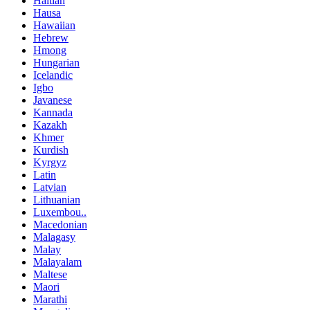
Haitian
Hausa
Hawaiian
Hebrew
Hmong
Hungarian
Icelandic
Igbo
Javanese
Kannada
Kazakh
Khmer
Kurdish
Kyrgyz
Latin
Latvian
Lithuanian
Luxembou..
Macedonian
Malagasy
Malay
Malayalam
Maltese
Maori
Marathi