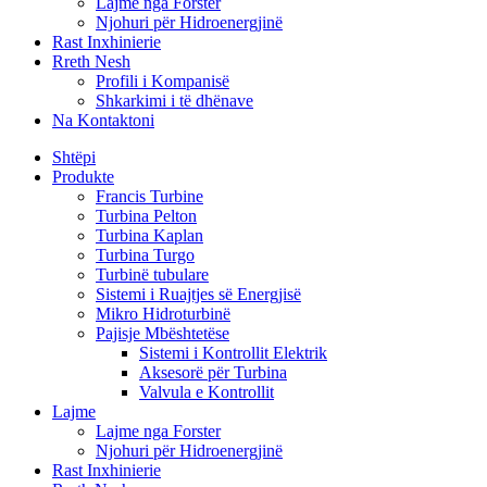
Lajme nga Forster
Njohuri për Hidroenergjinë
Rast Inxhinierie
Rreth Nesh
Profili i Kompanisë
Shkarkimi i të dhënave
Na Kontaktoni
Shtëpi
Produkte
Francis Turbine
Turbina Pelton
Turbina Kaplan
Turbina Turgo
Turbinë tubulare
Sistemi i Ruajtjes së Energjisë
Mikro Hidroturbinë
Pajisje Mbështetëse
Sistemi i Kontrollit Elektrik
Aksesorë për Turbina
Valvula e Kontrollit
Lajme
Lajme nga Forster
Njohuri për Hidroenergjinë
Rast Inxhinierie