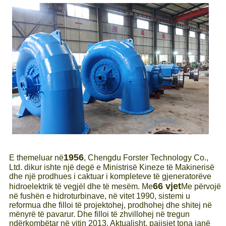
1956
E themeluar në
, Chengdu Forster Technology Co.,
Ltd. dikur ishte një degë e Ministrisë Kineze të Makinerisë
dhe një prodhues i caktuar i kompleteve të gjeneratorëve
66 vjet
hidroelektrik të vegjël dhe të mesëm. Me
Me përvojë
në fushën e hidroturbinave, në vitet 1990, sistemi u
reformua dhe filloi të projektohej, prodhohej dhe shitej në
mënyrë të pavarur. Dhe filloi të zhvillohej në tregun
ndërkombëtar në vitin 2013. Aktualisht, pajisjet tona janë