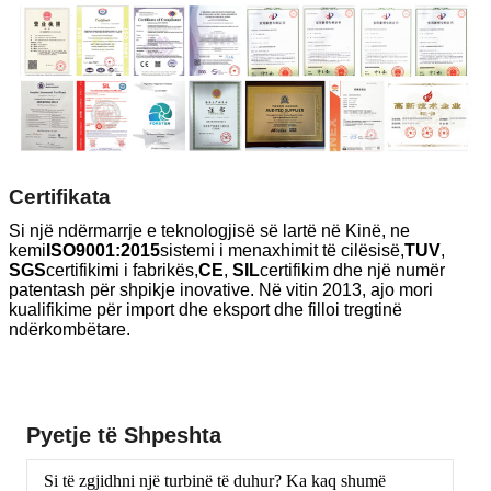
Certifikata
Si një ndërmarrje e teknologjisë së lartë në Kinë, ne
kemi
ISO9001:2015
sistemi i menaxhimit të cilësisë,
TUV
,
SGS
certifikimi i fabrikës,
CE
,
SIL
certifikim dhe një numër
patentash për shpikje inovative. Në vitin 2013, ajo mori
kualifikime për import dhe eksport dhe filloi tregtinë
ndërkombëtare.
Pyetje të Shpeshta
Si të zgjidhni një turbinë të duhur? Ka kaq shumë