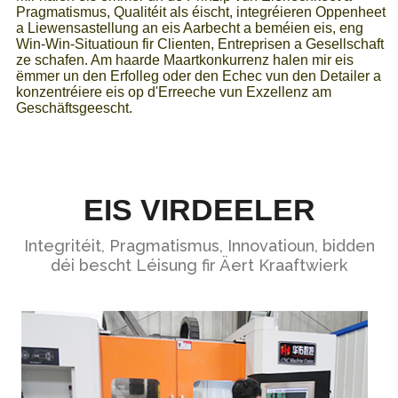
Pragmatismus, Qualitéit als éischt, integréieren Oppenheet
a Liewensastellung an eis Aarbecht a beméien eis, eng
Win-Win-Situatioun fir Clienten, Entreprisen a Gesellschaft
ze schafen. Am haarde Maartkonkurrenz halen mir eis
ëmmer un den Erfolleg oder den Echec vun den Detailer a
konzentréiere eis op d'Erreeche vun Exzellenz am
Geschäftsgeescht.
EIS VIRDEELER
Integritéit, Pragmatismus, Innovatioun, bidden
déi bescht Léisung fir Äert Kraaftwierk