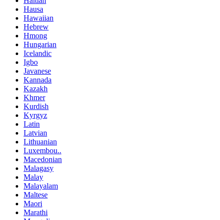
Haitian
Hausa
Hawaiian
Hebrew
Hmong
Hungarian
Icelandic
Igbo
Javanese
Kannada
Kazakh
Khmer
Kurdish
Kyrgyz
Latin
Latvian
Lithuanian
Luxembou..
Macedonian
Malagasy
Malay
Malayalam
Maltese
Maori
Marathi