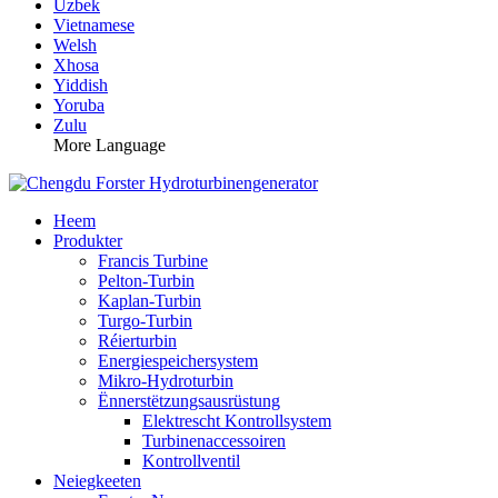
Uzbek
Vietnamese
Welsh
Xhosa
Yiddish
Yoruba
Zulu
More Language
Heem
Produkter
Francis Turbine
Pelton-Turbin
Kaplan-Turbin
Turgo-Turbin
Réierturbin
Energiespeichersystem
Mikro-Hydroturbin
Ënnerstëtzungsausrüstung
Elektrescht Kontrollsystem
Turbinenaccessoiren
Kontrollventil
Neiegkeeten