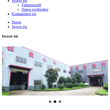
Iwwer eis
Firmenprofil
Daten eroflueden
Kontaktéiert eis
Heem
Iwwer eis
Iwwer eis