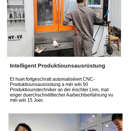
Intelligent Produktiounsausrüstung
Et huet fortgeschratt automatiséiert CNC-
Produktiounsausrüstung a méi wéi 50
Produktiounstechniker an der éischter Linn, mat
enger duerchschnëttlecher Aarbechtserfahrung vu
méi wéi 15 Joer.