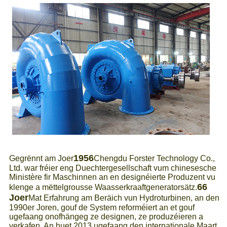
1956
Gegrënnt am Joer
Chengdu Forster Technology Co.,
Ltd. war fréier eng Duechtergesellschaft vum chinesesche
Ministère fir Maschinnen an en designéierte Produzent vu
66
klenge a mëttelgrousse Waasserkraaftgeneratorsätz.
Joer
Mat Erfahrung am Beräich vun Hydroturbinen, an den
1990er Joren, gouf de System reforméiert an et gouf
ugefaang onofhängeg ze designen, ze produzéieren a
verkafen. An huet 2013 ugefaang den internationale Maart