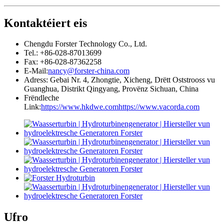
Kontaktéiert eis
Chengdu Forster Technology Co., Ltd.
Tel.: +86-028-87013699
Fax: +86-028-87362258
E-Mail:
nancy@forster-china.com
Adress: Gebai Nr. 4, Zhongtie, Xicheng, Drëtt Oststrooss vu
Guanghua, Distrikt Qingyang, Provënz Sichuan, China
Frëndleche
Link:
https://www.hkdwe.com
https://www.vacorda.com
Ufro