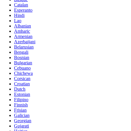
Catalan
Esperanto
Hindi
Lao
Albanian
Amharic
Armenian
Azerbaijani
Belarusian
Bengali
Bosnian
Bulgarian
Cebuano
Chichewa
Corsican
Croatian
Dutch
Estonian
Filipino
Finnish
Frisian
Galician
Georgian
Gujarati