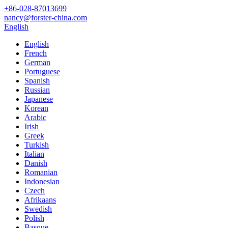
+86-028-87013699
nancy@forster-china.com
English
English
French
German
Portuguese
Spanish
Russian
Japanese
Korean
Arabic
Irish
Greek
Turkish
Italian
Danish
Romanian
Indonesian
Czech
Afrikaans
Swedish
Polish
Basque