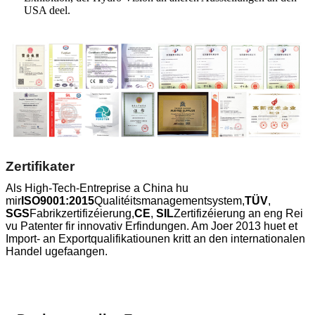
USA deel.
Zertifikater
Als High-Tech-Entreprise a China hu
mir
ISO9001:2015
Qualitéitsmanagementsystem,
TÜV
,
SGS
Fabrikzertifizéierung,
CE
,
SIL
Zertifizéierung an eng Rei
vu Patenter fir innovativ Erfindungen. Am Joer 2013 huet et
Import- an Exportqualifikatiounen kritt an den internationalen
Handel ugefaangen.