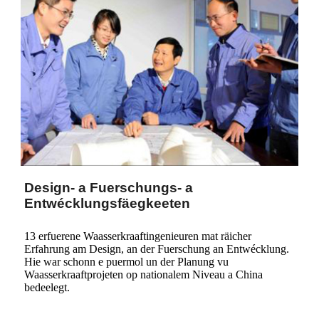
Design- a Fuerschungs- a
Entwécklungsfäegkeeten
13 erfuerene Waasserkraaftingenieuren mat räicher
Erfahrung am Design, an der Fuerschung an Entwécklung.
Hie war schonn e puermol un der Planung vu
Waasserkraaftprojeten op nationalem Niveau a China
bedeelegt.