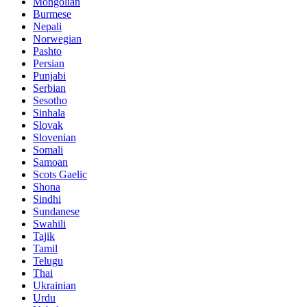
Mongolian
Burmese
Nepali
Norwegian
Pashto
Persian
Punjabi
Serbian
Sesotho
Sinhala
Slovak
Slovenian
Somali
Samoan
Scots Gaelic
Shona
Sindhi
Sundanese
Swahili
Tajik
Tamil
Telugu
Thai
Ukrainian
Urdu