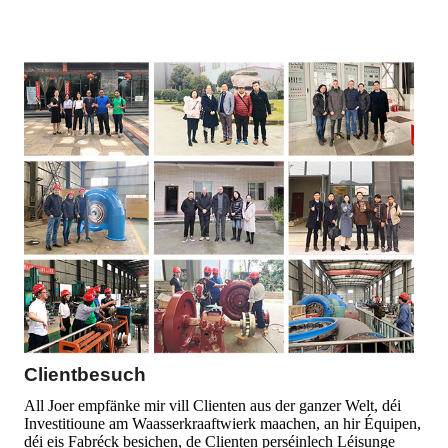
Clientbesuch
All Joer empfänke mir vill Clienten aus der ganzer Welt, déi
Investitioune am Waasserkraaftwierk maachen, an hir Équipen,
déi eis Fabréck besichen, de Clienten perséinlech Léisunge