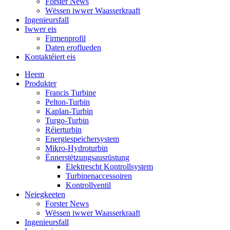
Forster News
Wëssen iwwer Waasserkraaft
Ingenieursfall
Iwwer eis
Firmenprofil
Daten eroflueden
Kontaktéiert eis
Heem
Produkter
Francis Turbine
Pelton-Turbin
Kaplan-Turbin
Turgo-Turbin
Réierturbin
Energiespeichersystem
Mikro-Hydroturbin
Ënnerstëtzungsausrüstung
Elektrescht Kontrollsystem
Turbinenaccessoiren
Kontrollventil
Neiegkeeten
Forster News
Wëssen iwwer Waasserkraaft
Ingenieursfall