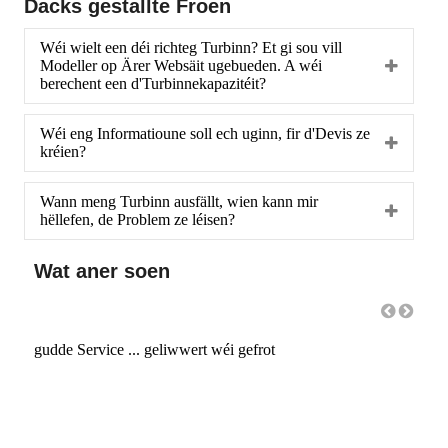
Dacks gestallte Froen
Wéi wielt een déi richteg Turbinn? Et gi sou vill
Modeller op Ärer Websäit ugebueden. A wéi
berechent een d'Turbinnekapazitéit?
Wéi eng Informatioune soll ech uginn, fir d'Devis ze
kréien?
Wann meng Turbinn ausfällt, wien kann mir
hëllefen, de Problem ze léisen?
Wat aner soen
gudde Service ... geliwwert wéi gefrot
Gudde
reco