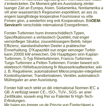
z'entwéckelen. De Moment gëtt eis Ausrüstung zënter
laanger Zäit an Europa, Asien, Südamerika, Nordamerika a
vill aner waasserräich Regiounen exportéiert, an ass zu
engem laangfristege kooperative Fournisseur vu ville
Firmen ginn, a weiderhin eng enk Kooperatioun. Bitt
OEM-
Servicer
fir verschidde international Energiefirmen.
Forster-Turbinnen hunn ënnerschiddlech Typen,
Spezifikatiounen a verlässlech Qualitéit, mat enger
vernünfteger Struktur, zouverléissegem Betrib, héijer
Effizienz, standardiséierten Deeler a praktescher
Ënnerhaltung. D'Kapazitéit vun enger eenzeger Turbin
kann 20000 kW erreechen. Déi Haapttypen sinn Kaplan-
Turbinnen, S-Typ Réierturbinnen, Francis-Turbinnen,
Turgo-Turbinnen a Pelton-Turbinnen. Forster liwwert och
elektresch Hëllefsausrüstung fir Waasserkraaftwierker, wéi
z. B. Reguléierer, automatiséiert Mikrocomputer-integréiert
Kontrollsystemer, Transformatoren, Ventiler, automatesch
Müllregaler an aner Ausrüstung.
Forster hält sech strikt un déi international Normen IEC a
GB. A verfüügt iwwer CE-, ISO-, TUV-, SGS- an aner
Zertifikater, souwéi eng Rei vu Patenter fir High-Tech-
Erfindungen.
Mir halen eis ëmmer un de Prinzip vun Éierlechkeet a