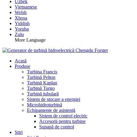
Uzbek
Vietnamese
Welsh
Xhosa
Yiddish
Yoruba
Zulu
More Language
Acasă
Produse
Turbina Francis
Turbină Pelton
Turbină Kaplan
Turbină Turgo
Turbină tubulară
Sistem de stocare a energiei
Microhidroturbină
Echipamente de asistență
Sistem de control electric
Accesorii pentru turbine
Supapă de control
Ştiri