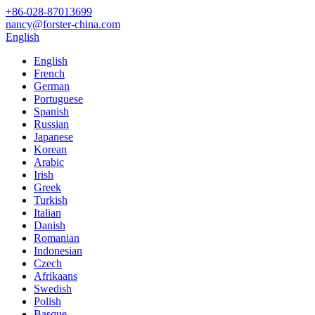
+86-028-87013699
nancy@forster-china.com
English
English
French
German
Portuguese
Spanish
Russian
Japanese
Korean
Arabic
Irish
Greek
Turkish
Italian
Danish
Romanian
Indonesian
Czech
Afrikaans
Swedish
Polish
Basque