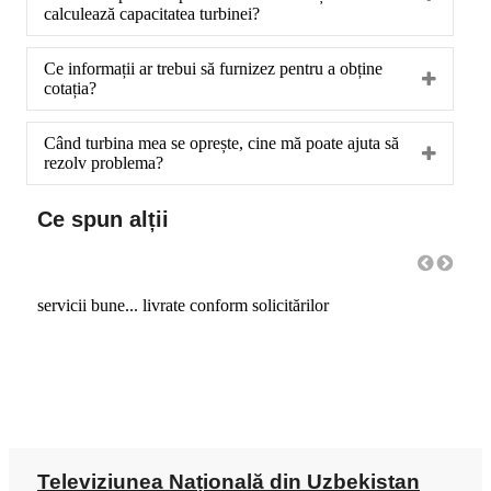
calculează capacitatea turbinei?
Ce informații ar trebui să furnizez pentru a obține
cotația?
Când turbina mea se oprește, cine mă poate ajuta să
rezolv problema?
Ce spun alții
servicii bune... livrate conform solicitărilor
Produ
Televiziunea Națională din Uzbekistan