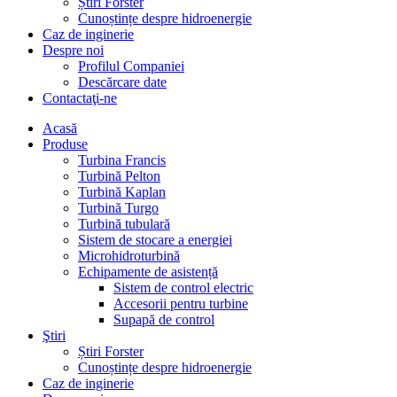
Știri Forster
Cunoștințe despre hidroenergie
Caz de inginerie
Despre noi
Profilul Companiei
Descărcare date
Contactaţi-ne
Acasă
Produse
Turbina Francis
Turbină Pelton
Turbină Kaplan
Turbină Turgo
Turbină tubulară
Sistem de stocare a energiei
Microhidroturbină
Echipamente de asistență
Sistem de control electric
Accesorii pentru turbine
Supapă de control
Ştiri
Știri Forster
Cunoștințe despre hidroenergie
Caz de inginerie