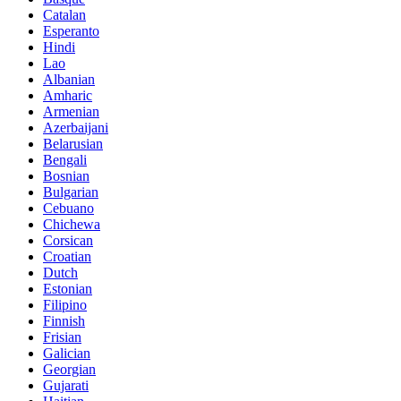
Catalan
Esperanto
Hindi
Lao
Albanian
Amharic
Armenian
Azerbaijani
Belarusian
Bengali
Bosnian
Bulgarian
Cebuano
Chichewa
Corsican
Croatian
Dutch
Estonian
Filipino
Finnish
Frisian
Galician
Georgian
Gujarati