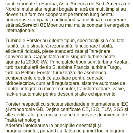
sunt exportate în Europa, Asia, America de Sud, America de
Nord și multe alte regiuni bogate în apă de mult timp și au
devenit un furnizor cooperant pe termen lung pentru
numeroase companii, continuând să mențină o cooperare
strânsă.
Servicii OEM
pentru mai multe companii energetice
internaționale.
Turbinele Forster au diferite tipuri, specificații și o calitate
fiabilă, cu o structură rezonabilă, funcționare fiabilă,
eficiență ridicată, piese standardizate și întreținere
convenabilă. Capacitatea unei singure turbine poate
ajunge la 20000 kW. Principalele tipuri sunt turbina Kaplan,
turbina tubulară de tip S, turbina Francis, turbina Turgo,
turbina Pelton. Forster furnizează, de asemenea,
echipamente electrice auxiliare pentru centrale
hidroelectrice, cum ar fi regulatoare, sisteme automate de
control integrat cu microcomputer, transformatoare, valve,
rack-uri automate pentru deșeuri și alte echipamente.
Forster respectă cu strictețe standardele internaționale IEC
și standardele GB. Deține certificate CE, ISO, TUV, SGS și
alte certificate, precum și o serie de brevete de invenție de
înaltă tehnologie.
Aderăm întotdeauna la principiile onestității și
pragmatismului, punând calitatea pe primul loc, integrăm