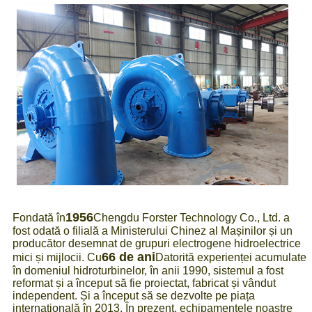
1956
Fondată în
Chengdu Forster Technology Co., Ltd. a
fost odată o filială a Ministerului Chinez al Mașinilor și un
producător desemnat de grupuri electrogene hidroelectrice
66 de ani
mici și mijlocii. Cu
Datorită experienței acumulate
în domeniul hidroturbinelor, în anii 1990, sistemul a fost
reformat și a început să fie proiectat, fabricat și vândut
independent. Și a început să se dezvolte pe piața
internațională în 2013. În prezent, echipamentele noastre