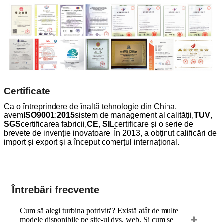
Certificate
Ca o întreprindere de înaltă tehnologie din China,
avem
ISO9001:2015
sistem de management al calității,
TÜV
,
SGS
certificarea fabricii,
CE
,
SIL
certificare și o serie de
brevete de invenție inovatoare. În 2013, a obținut calificări de
import și export și a început comerțul internațional.
Întrebări frecvente
Cum să alegi turbina potrivită? Există atât de multe
modele disponibile pe site-ul dvs. web. Și cum se