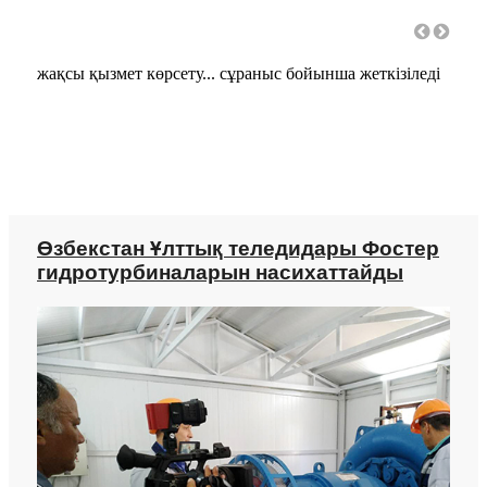
н
жақсы қызмет көрсету... сұраныс бойынша жеткізіледі
Жақс
оны 
Өзбекстан Ұлттық теледидары Фостер
гидротурбиналарын насихаттайды