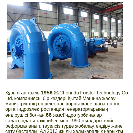
1956 ж.
Құрылған жылы
Chengdu Forster Technology Co.,
Ltd. компаниясы бір кездері Қытай Машина жасау
министрлігінің еншілес кәсіпорны және шағын және
орта гидроэлектростанция генераторларының
66 жас
өндірушісі болған.
Гидротурбиналар
саласындағы тәжірибесімен 1990 жылдары жүйе
реформаланып, тәуелсіз түрде жобалау, өндіру және
сату басталды. Ал 2013 жылы халықаралық нарықты