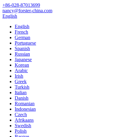
+86-028-87013699
nancy@forster-china.com
English
English
French
German
Portuguese
Spanish
Russian
Japanese
Korean
Arabic
Irish
Greek
Turkish
Italian
Danish
Romanian
Indonesian
Czech
Afrikaans
Swedish
Polish
Basque