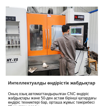
Интеллектуалды өндірістік жабдықтар
Оның озық автоматтандырылған CNC өндіріс
жабдықтары және 50-ден астам бірінші қатардағы
өндіріс техниктері бар, орташа жұмыс тәжірибесі