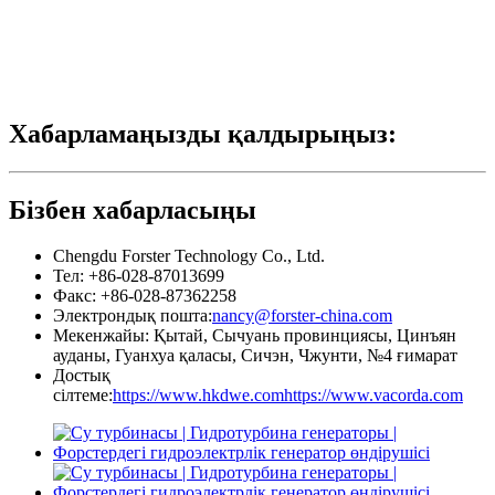
Хабарламаңызды қалдырыңыз:
Бізбен хабарласыңы
Chengdu Forster Technology Co., Ltd.
Тел: +86-028-87013699
Факс: +86-028-87362258
Электрондық пошта:
nancy@forster-china.com
Мекенжайы: Қытай, Сычуань провинциясы, Цинъян
ауданы, Гуанхуа қаласы, Сичэн, Чжунти, №4 ғимарат
Достық
сілтеме:
https://www.hkdwe.com
https://www.vacorda.com