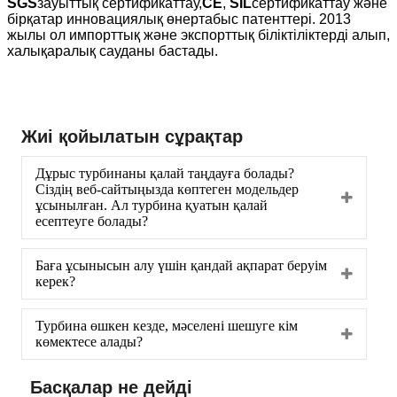
SGS
зауыттық сертификаттау,
CE
,
SIL
сертификаттау және
бірқатар инновациялық өнертабыс патенттері. 2013
жылы ол импорттық және экспорттық біліктіліктерді алып,
халықаралық сауданы бастады.
Жиі қойылатын сұрақтар
Дұрыс турбинаны қалай таңдауға болады?
Сіздің веб-сайтыңызда көптеген модельдер
ұсынылған. Ал турбина қуатын қалай
есептеуге болады?
Баға ұсынысын алу үшін қандай ақпарат беруім
керек?
Турбина өшкен кезде, мәселені шешуге кім
көмектесе алады?
Басқалар не дейді