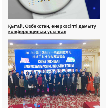
Қытай, Өзбекстан, өнеркәсіпті дамыту
конференциясы ұсынған