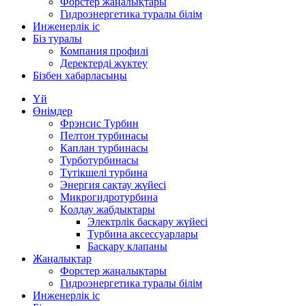
Форстер жаңалықтары
Гидроэнергетика туралы білім
Инженерлік іс
Біз туралы
Компания профилі
Деректерді жүктеу
Бізбен хабарласыңы
Үй
Өнімдер
Фрэнсис Турбин
Пелтон турбинасы
Каплан турбинасы
Турботурбинасы
Түтікшелі турбина
Энергия сақтау жүйесі
Микрогидротурбина
Қолдау жабдықтары
Электрлік басқару жүйесі
Турбина аксессуарлары
Басқару клапаны
Жаңалықтар
Форстер жаңалықтары
Гидроэнергетика туралы білім
Инженерлік іс