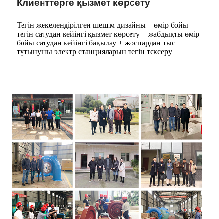
Клиенттерге қызмет көрсету
Тегін жекелендірілген шешім дизайны + өмір бойы
тегін сатудан кейінгі қызмет көрсету + жабдықты өмір
бойы сатудан кейінгі бақылау + жоспардан тыс
тұтынушы электр станцияларын тегін тексеру