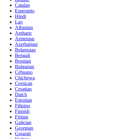
Catalan
Esperanto
Hindi
Lao
Albanian
Amharic
Armenian
Azerbaijani
Belarusian
Bengali
Bosnian
Bulgarian
Cebuano
Chichewa
Corsican
Croatian
Dutch
Estonian
Filipino
Finnish
Frisian
Galician
Georgian
Gujarati