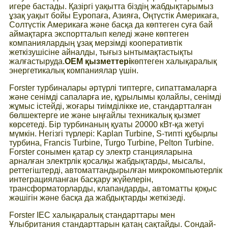
игере бастады. Қазіргі уақытта біздің жабдықтарымыз
ұзақ уақыт бойы Еуропаға, Азияға, Оңтүстік Америкаға,
Солтүстік Америкаға және басқа да көптеген суға бай
аймақтарға экспортталып келеді және көптеген
компаниялардың ұзақ мерзімді кооперативтік
жеткізушісіне айналды, тығыз ынтымақтастықты
жалғастыруда.
OEM қызметтері
көптеген халықаралық
энергетикалық компаниялар үшін.
Forster турбиналары әртүрлі типтерге, сипаттамаларға
және сенімді сапаларға ие, құрылымы қолайлы, сенімді
жұмыс істейді, жоғары тиімділікке ие, стандартталған
бөлшектерге ие және ыңғайлы техникалық қызмет
көрсетеді. Бір турбинаның қуаты 20000 кВт-қа жетуі
мүмкін. Негізгі түрлері: Kaplan Turbine, S-типті құбырлы
турбина, Francis Turbine, Turgo Turbine, Pelton Turbine.
Forster сонымен қатар су электр станцияларына
арналған электрлік қосалқы жабдықтарды, мысалы,
реттегіштерді, автоматтандырылған микрокомпьютерлік
интеграцияланған басқару жүйелерін,
трансформаторларды, клапандарды, автоматты қоқыс
жәшігін және басқа да жабдықтарды жеткізеді.
Forster IEC халықаралық стандарттары мен
Ұлыбритания стандарттарын қатаң сақтайды. Сондай-