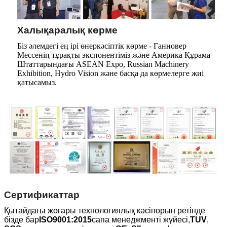
Халықаралық көрме
Біз әлемдегі ең ірі өнеркәсіптік көрме - Ганновер
Мессенің тұрақты экспонентіміз және Америка Құрама
Штаттарындағы ASEAN Expo, Russian Machinery
Exhibition, Hydro Vision және басқа да көрмелерге жиі
қатысамыз.
Сертификаттар
Қытайдағы жоғары технологиялық кәсіпорын ретінде
бізде бар
ISO9001:2015
сапа менеджменті жүйесі,
TUV
,