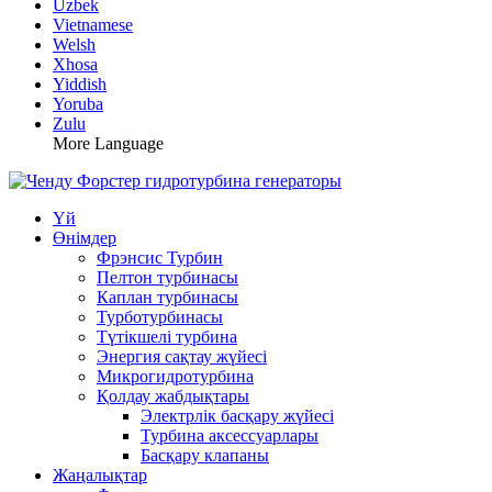
Uzbek
Vietnamese
Welsh
Xhosa
Yiddish
Yoruba
Zulu
More Language
Үй
Өнімдер
Фрэнсис Турбин
Пелтон турбинасы
Каплан турбинасы
Турботурбинасы
Түтікшелі турбина
Энергия сақтау жүйесі
Микрогидротурбина
Қолдау жабдықтары
Электрлік басқару жүйесі
Турбина аксессуарлары
Басқару клапаны
Жаңалықтар