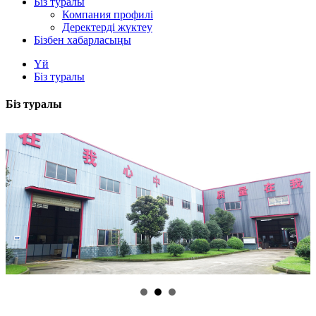
Біз туралы
Компания профилі
Деректерді жүктеу
Бізбен хабарласыңы
Үй
Біз туралы
Біз туралы