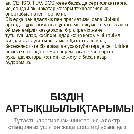
ақ, CE, ISO, TUV, SGS және басқа да сертификаттарға
ие, сондай-ақ бірқатар жоғары технологиялық
өнертабыс патенттеріне ие.
Біз әрқашан адалдық пен прагматизм, сапа бірінші
орында тұру қағидатын ұстанамыз, жұмысымызға ашық
ой мен өмірлік көзқарасты біріктіреміз және
тұтынушылар, кәсіпорындар және қоғам үшін тиімді
жағдай жасауға тырысамыз. Қатал нарықтық
бәсекелестікте біз әрқашан ұсақ-түйектердің сәттілігіне
немесе сәтсіздігіне мән береміз және кәсіпорын
рухында жоғары жетістікке жетуге баса назар
аударамыз.
БІЗДІҢ
АРТЫҚШЫЛЫҚТАРЫМЫ
Тұтастық, прагматизм, инновация, электр
станцияңыз үшін ең жақсы шешімді ұсыныңыз