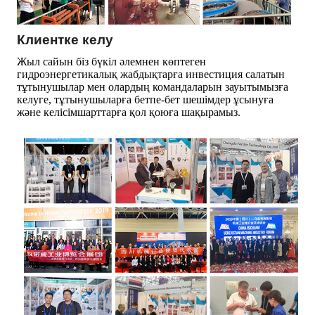
Клиентке келу
Жыл сайын біз бүкіл әлемнен көптеген
гидроэнергетикалық жабдықтарға инвестиция салатын
тұтынушылар мен олардың командаларын зауытымызға
келуге, тұтынушыларға бетпе-бет шешімдер ұсынуға
және келісімшарттарға қол қоюға шақырамыз.