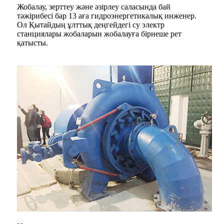
Жобалау, зерттеу және әзірлеу саласында бай
тәжірибесі бар 13 аға гидроэнергетикалық инженер.
Ол Қытайдың ұлттық деңгейдегі су электр
станциялары жобаларын жобалауға бірнеше рет
қатысты.