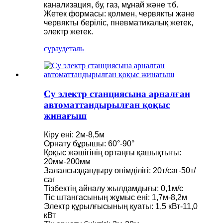
канализация, бу, газ, мұнай және т.б.
Жетек формасы: қолмен, червякты және
червякты беріліс, пневматикалық жетек,
электр жетек.
сұрау
деталь
Су электр станциясына арналған
автоматтандырылған қоқыс
жинағыш
Кіру ені: 2м-8,5м
Орнату бұрышы: 60°-90°
Қоқыс жәшігінің ортаңғы қашықтығы:
20мм-200мм
Залалсыздандыру өнімділігі: 20т/сағ-50т/
сағ
Тізбектің айналу жылдамдығы: 0,1м/с
Тіс штангасының жұмыс ені: 1,7м-8,2м
Электр құрылғысының қуаты: 1,5 кВт-11,0
кВт