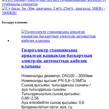
Басқару клапаны
Гидроэлектр станциясына
арналған қашықтан басқарудың
электрлік автоматтық көбелек
клапаны
Номиналды диаметрі: DN100～3000мм
Номиналды қысым: PN 0,6~3,5МПа
Сынақ қысымы: тығыздағыш сынағы /
ауа тығыздағыш сынағы
Тығыздағыштың сынақ қысымы:
0,66~2,56
Ауа өткізбейтін сынақ қысымы: 0,6
Қолданылатын орта: ауа, су,