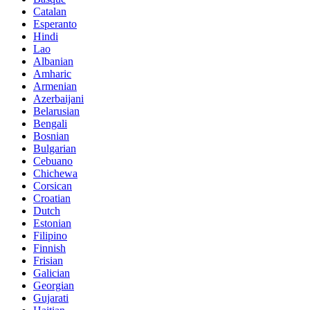
Catalan
Esperanto
Hindi
Lao
Albanian
Amharic
Armenian
Azerbaijani
Belarusian
Bengali
Bosnian
Bulgarian
Cebuano
Chichewa
Corsican
Croatian
Dutch
Estonian
Filipino
Finnish
Frisian
Galician
Georgian
Gujarati