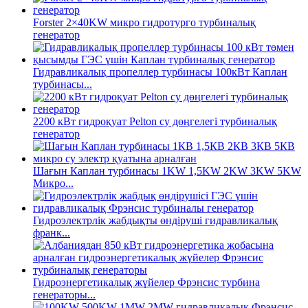
Forster 2×40KW микро гидротурго турбиналық
генератор
Гидравликалық пропеллер турбинасы 100кВт Каплан
турбинасы...
2200 кВт гидроқуат Pelton су дөңгелегі турбиналық
генератор
Шағын Каплан турбинасы 1KW 1,5KW 2KW 3KW 5KW
Микро...
Гидроэлектрлік жабдықты өндіруші гидравликалық
франк...
Гидроэнергетикалық жүйелер Фрэнсис турбина
генераторы...