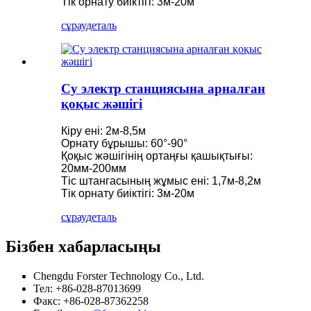
Тік орнату биіктігі: 3м-20м
сұрау
деталь
Су электр станциясына арналған
қоқыс жәшігі
Кіру ені: 2м-8,5м
Орнату бұрышы: 60°-90°
Қоқыс жәшігінің ортаңғы қашықтығы:
20мм-200мм
Тіс штангасының жұмыс ені: 1,7м-8,2м
Тік орнату биіктігі: 3м-20м
сұрау
деталь
Бізбен хабарласыңы
Chengdu Forster Technology Co., Ltd.
Тел: +86-028-87013699
Факс: +86-028-87362258