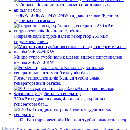
100KW 500KW 1MW 2MW гидравликалық Фрэнсис
турбинасы бағасы ...
Гидравликалық турбиналық генератор 250 кВт
гидроэлектрлік...
Микро турго турбиналық шағын гидроэнергетикалық
шешім 20KW-50KW
Forster гидроэлектрлік Каплан турбиналық
генераторының бағасы...
320 кВт гидравликалық Фрэнсис су турбиналы
генераторы бар...
1200 кВт гидроэлектрлік Пельтон турбиналық генератор