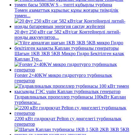
Төмен азаматтық құрылыс құны жоғары тиімділік
төмен...
20 фут 250 кВт сағ 582 кВт/сағ Контейнерлі литий-
ионды аккумулятор...
Шағын 1КВ 3КВ 5КВ Микро Гидро Бекітілген қалақ
Каплан Тур...
Forster 2×40KW микро гидротурго турбиналық
генератор
Гидравликалық пропеллер турбинасы 100кВт Каплан
турбинасы...
2200 кВт гидроқуат Pelton су дөңгелегі турбиналық
генератор