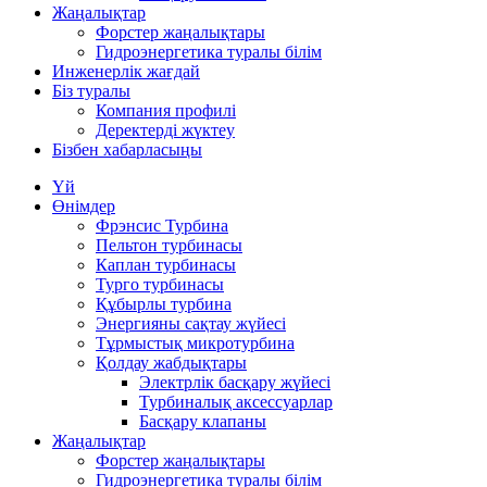
Жаңалықтар
Форстер жаңалықтары
Гидроэнергетика туралы білім
Инженерлік жағдай
Біз туралы
Компания профилі
Деректерді жүктеу
Бізбен хабарласыңы
Үй
Өнімдер
Фрэнсис Турбина
Пельтон турбинасы
Каплан турбинасы
Турго турбинасы
Құбырлы турбина
Энергияны сақтау жүйесі
Тұрмыстық микротурбина
Қолдау жабдықтары
Электрлік басқару жүйесі
Турбиналық аксессуарлар
Басқару клапаны
Жаңалықтар
Форстер жаңалықтары
Гидроэнергетика туралы білім