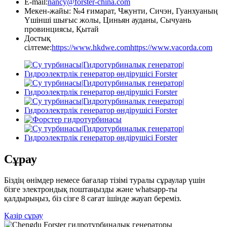
E-mail:
nancy@forster-china.com
Мекен-жайы: №4 ғимарат, Чжунти, Сичэн, Гуанхуаның
Үшінші шығыс жолы, Циньян ауданы, Сычуань
провинциясы, Қытай
Достық
сілтеме:
https://www.hkdwe.com
https://www.vacorda.com
Сұрау
Біздің өнімдер немесе бағалар тізімі туралы сұраулар үшін
бізге электрондық поштаңызды және whatsapp-ты
қалдырыңыз, біз сізге 8 сағат ішінде жауап береміз.
Қазір сұрау