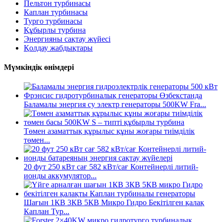
Пельтон турбинасы
Каплан турбинасы
Турго турбинасы
Құбырлы турбина
Энергияны сақтау жүйесі
Қолдау жабдықтары
Мүмкіндік өнімдері
Баламалы энергия су электр генераторы 500KW Fra...
Төмен азаматтық құрылыс құны жоғары тиімділік
төмен...
20 фут 250 кВт сағ 582 кВт/сағ Контейнерлі литий-
ионды аккумулятор...
Шағын 1КВ 3КВ 5КВ Микро Гидро Бекітілген қалақ
Каплан Тур...