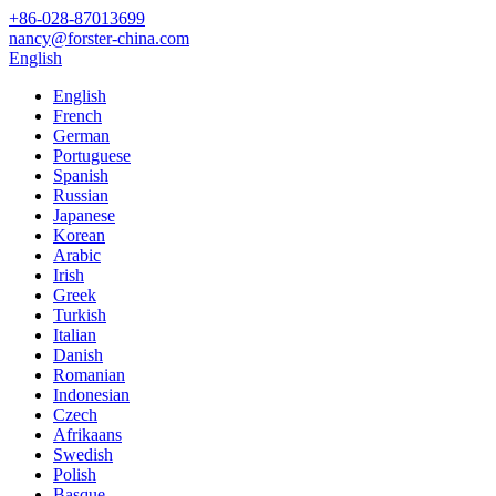
+86-028-87013699
nancy@forster-china.com
English
English
French
German
Portuguese
Spanish
Russian
Japanese
Korean
Arabic
Irish
Greek
Turkish
Italian
Danish
Romanian
Indonesian
Czech
Afrikaans
Swedish
Polish
Basque