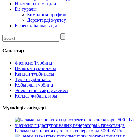
Инженерлік жағдай
Біз туралы
Компания профилі
Деректерді жүктеу
Бізбен хабарласыңы
Санаттар
Фрэнсис Турбина
Пельтон турбинасы
Каплан турбинасы
Турго турбинасы
Құбырлы турбина
Энергияны сақтау жүйесі
Қолдау жабдықтары
Мүмкіндік өнімдері
Баламалы энергия су электр генераторы 500KW Fra...