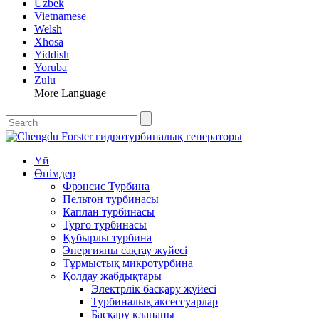
Uzbek
Vietnamese
Welsh
Xhosa
Yiddish
Yoruba
Zulu
More Language
Үй
Өнімдер
Фрэнсис Турбина
Пельтон турбинасы
Каплан турбинасы
Турго турбинасы
Құбырлы турбина
Энергияны сақтау жүйесі
Тұрмыстық микротурбина
Қолдау жабдықтары
Электрлік басқару жүйесі
Турбиналық аксессуарлар
Басқару клапаны