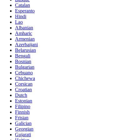
Catalan
Esperanto
Hindi
Lao
Albanian
Amharic
Armenian
Azerbaijani
Belarusian
Bengali
Bosnian
Bulgarian
Cebuano
Chichewa
Corsican
Croatian
Dutch
Estonian
Filipino
Finnish
Frisian
Galician
Georgian
Gujarati