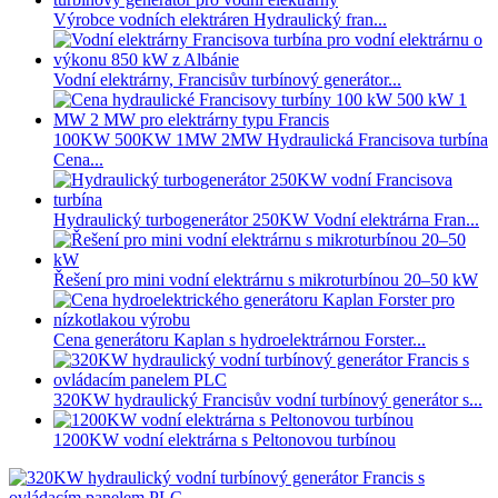
Výrobce vodních elektráren Hydraulický fran...
Vodní elektrárny, Francisův turbínový generátor...
100KW 500KW 1MW 2MW Hydraulická Francisova turbína
Cena...
Hydraulický turbogenerátor 250KW Vodní elektrárna Fran...
Řešení pro mini vodní elektrárnu s mikroturbínou 20–50 kW
Cena generátoru Kaplan s hydroelektrárnou Forster...
320KW hydraulický Francisův vodní turbínový generátor s...
1200KW vodní elektrárna s Peltonovou turbínou