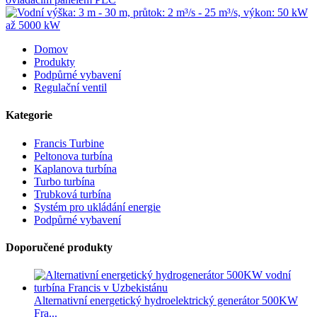
Domov
Produkty
Podpůrné vybavení
Regulační ventil
Kategorie
Francis Turbine
Peltonova turbína
Kaplanova turbína
Turbo turbína
Trubková turbína
Systém pro ukládání energie
Podpůrné vybavení
Doporučené produkty
Alternativní energetický hydroelektrický generátor 500KW
Fra...