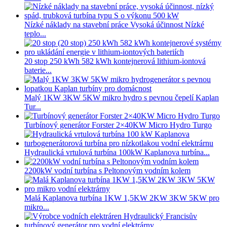
Nízké náklady na stavební práce Vysoká účinnost Nízké
teplo...
20 stop 250 kWh 582 kWh kontejnerová lithium-iontová
baterie...
Malý 1KW 3KW 5KW mikro hydro s pevnou čepelí Kaplan
Tur...
Turbínový generátor Forster 2×40KW Micro Hydro Turgo
Hydraulická vrtulová turbína 100kW Kaplanova turbína...
2200kW vodní turbína s Peltonovým vodním kolem
Malá Kaplanova turbína 1KW 1,5KW 2KW 3KW 5KW pro
mikro...