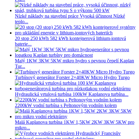
Nízké náklady na stavební práce Vysoká účinnost Nízké
teplo...
20 stop 250 kWh 582 kWh kontejnerová lithium-iontová
baterie...
Malý 1KW 3KW 5KW mikro hydro s pevnou čepelí Kaplan
Tur...
Turbínový generátor Forster 2×40KW Micro Hydro Turgo
Hydraulická vrtulová turbína 100kW Kaplanova turbína...
2200kW vodní turbína s Peltonovým vodním kolem
Malá Kaplanova turbína 1KW 1,5KW 2KW 3KW 5KW pro
mikro...