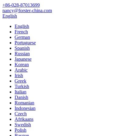
+86-028-87013699
nancy@forster-china.com
English
English
French
German
Portuguese
Spanish
Russian
Japanese
Korean
Arabic
Irish
Greek
Turkish
Italian
Danish
Romanian
Indonesian
Czech
Afrikaans
Swedish
Polish
Basque