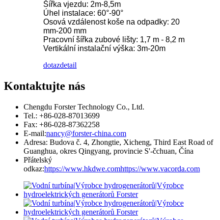
Šířka vjezdu: 2m-8,5m
Úhel instalace: 60°-90°
Osová vzdálenost koše na odpadky: 20
mm-200 mm
Pracovní šířka zubové lišty: 1,7 m - 8,2 m
Vertikální instalační výška: 3m-20m
dotaz
detail
Kontaktujte nás
Chengdu Forster Technology Co., Ltd.
Tel.: +86-028-87013699
Fax: +86-028-87362258
E-mail:
nancy@forster-china.com
Adresa: Budova č. 4, Zhongtie, Xicheng, Third East Road of
Guanghua, okres Qingyang, provincie S'-čchuan, Čína
Přátelský
odkaz:
https://www.hkdwe.com
https://www.vacorda.com