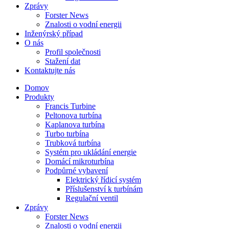
Zprávy
Forster News
Znalosti o vodní energii
Inženýrský případ
O nás
Profil společnosti
Stažení dat
Kontaktujte nás
Domov
Produkty
Francis Turbine
Peltonova turbína
Kaplanova turbína
Turbo turbína
Trubková turbína
Systém pro ukládání energie
Domácí mikroturbína
Podpůrné vybavení
Elektrický řídicí systém
Příslušenství k turbínám
Regulační ventil
Zprávy
Forster News
Znalosti o vodní energii