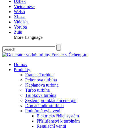
Uzbek
Vietnamese
Welsh
Xhosa
Yiddish
Yoruba
Zulu
More Language
Domov
Produkty
Francis Turbine
Peltonova turbína
Kaplanova turbína
Turbo turbína
Trubková turbína
Systém pro ukládání energie
Domácí mikroturbína
Podpůrné vybavení
Elektrický řídicí systém
Příslušenství k turbínám
Regulační ventil