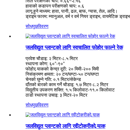
सिल परीक्षणको चाप: ०.६६~२.५६
हावाको कडापन परीक्षणको चाप: ०.६
२२०० किलोवाट हाइड्रो पावर पेल्टन वाटर ह्वील टर्बाइन जेनरेटर
लागू हुने माध्यम: हावा, पानी, ढल, बाफ, ग्यास, तेल, आदि।
ड्राइभ फारम: म्यानुअल, वर्म र वर्म गियर ड्राइभ, वायमेटिक ड्राइ
सानो कपलान टर्बाइन १ किलोवाट १.५ किलोवाट २ किलोवाट ३ किलोवाट
सोधपुछ
विवरण
जलविद्युत उपकरण निर्माता हाइड्रोलिक फ्रान्स...
जलविद्युत ऊर्जा प्रणाली फ्रान्सिस टर्बाइन जेनेरेटर...
जलविद्युत प्लान्टको लागि स्वचालित फोहोर फाल्ने रेक
१०० किलोवाट ५०० किलोवाट १ मेगावाट २ मेगावाट हाइड्रोलिक फ्रान्सिस 
प्रवेश चौडाइ: २ मिटर-८.५ मिटर
हाइड्रोलिक टर्बाइन जेनेरेटर २५० किलोवाट जलविद्युत फ्रान्सेली...
स्थापना कोण: ६०°-९०°
फोहोर र्‍याकको केन्द्र दूरी: २० मिमी-२०० मिमी
माइक्रो टर्गो टर्बाइन मिनी जलविद्युत समाधान २० किलोवाट-५० किलोवाट
निसंक्रमण क्षमता: २० टन/घण्टा-५० टन/घण्टा
चेनको घुम्ने गति: ०.१ मिटर/सेकेन्ड
फोर्स्टर हाइड्रोइलेक्ट्रिक कपलान टर्बाइन जेनेरेटर मूल्य...
दाँतको बारको काम गर्ने चौडाइ: १.७ मिटर-८.२ मिटर
विद्युतीय उपकरण शक्ति: १.५ किलोवाट-११.० किलोवाट
३२० किलोवाटको हाइड्रोलिक फ्रान्सिस वाटर टर्बाइन जेनेरेटर...
ठाडो स्थापना उचाइ: ३ मिटर-२० मिटर
१२०० किलोवाट जलविद्युत पेल्टन टर्बाइन जेनरेटर
सोधपुछ
विवरण
वैकल्पिक ऊर्जा जलविद्युत जेनरेटर ५०० किलोवाट फ्रा...
कम सिभिल निर्माण लागत उच्च दक्षता कम ही...
जलविद्युत प्लान्टको लागि रद्दीटोकरीको र्‍याक