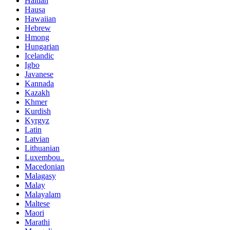
Haitian
Hausa
Hawaiian
Hebrew
Hmong
Hungarian
Icelandic
Igbo
Javanese
Kannada
Kazakh
Khmer
Kurdish
Kyrgyz
Latin
Latvian
Lithuanian
Luxembou..
Macedonian
Malagasy
Malay
Malayalam
Maltese
Maori
Marathi