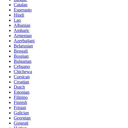
Catalan
Esperanto
Hindi
Lao
Albanian
Amharic
Armenian
Azerbaijani
Belarusian
Bengali
Bosnian
Bulgarian
Cebuano
Chichewa
Corsican
Croatian
Dutch
Estonian
Filipino
Finnish
Frisian
Galician
Georgian
Gujarati