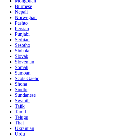
Mongolian
Burmese
Nepali
Norwegian
Pashto
Persian
Punjabi
Serbian
Sesotho
Sinhala
Slovak
Slovenian
Somali
Samoan
Scots Gaelic
Shona
Sindhi
Sundanese
Swahili
Tajik
Tamil
Telugu
Thai
Ukrainian
Urdu