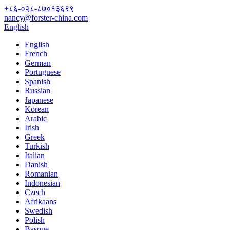
+८६-०२८-८७०१३६९९
nancy@forster-china.com
English
English
French
German
Portuguese
Spanish
Russian
Japanese
Korean
Arabic
Irish
Greek
Turkish
Italian
Danish
Romanian
Indonesian
Czech
Afrikaans
Swedish
Polish
Basque