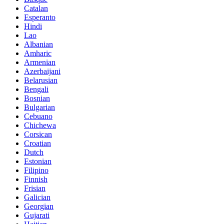
Catalan
Esperanto
Hindi
Lao
Albanian
Amharic
Armenian
Azerbaijani
Belarusian
Bengali
Bosnian
Bulgarian
Cebuano
Chichewa
Corsican
Croatian
Dutch
Estonian
Filipino
Finnish
Frisian
Galician
Georgian
Gujarati