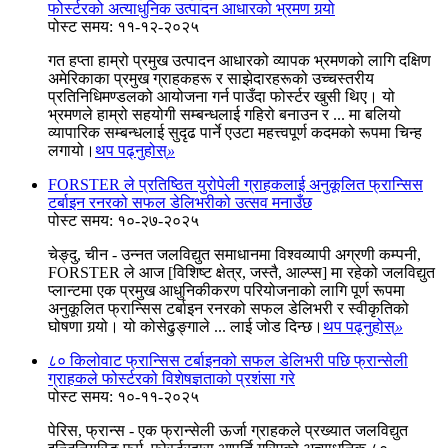
फोर्स्टरको अत्याधुनिक उत्पादन आधारको भ्रमण गर्‍यो
पोस्ट समय: ११-१२-२०२५
गत हप्ता हाम्रो प्रमुख उत्पादन आधारको व्यापक भ्रमणको लागि दक्षिण
अमेरिकाका प्रमुख ग्राहकहरू र साझेदारहरूको उच्चस्तरीय
प्रतिनिधिमण्डलको आयोजना गर्न पाउँदा फोर्स्टर खुसी थिए। यो
भ्रमणले हाम्रो सहयोगी सम्बन्धलाई गहिरो बनाउन र ... मा बलियो
व्यापारिक सम्बन्धलाई सुदृढ पार्ने एउटा महत्त्वपूर्ण कदमको रूपमा चिन्ह
लगायो।
थप पढ्नुहोस्
»
FORSTER ले प्रतिष्ठित युरोपेली ग्राहकलाई अनुकूलित फ्रान्सिस
टर्बाइन रनरको सफल डेलिभरीको उत्सव मनाउँछ
पोस्ट समय: १०-२७-२०२५
चेङ्दु, चीन - उन्नत जलविद्युत समाधानमा विश्वव्यापी अग्रणी कम्पनी,
FORSTER ले आज [विशिष्ट क्षेत्र, जस्तै, आल्प्स] मा रहेको जलविद्युत
प्लान्टमा एक प्रमुख आधुनिकीकरण परियोजनाको लागि पूर्ण रूपमा
अनुकूलित फ्रान्सिस टर्बाइन रनरको सफल डेलिभरी र स्वीकृतिको
घोषणा गर्‍यो। यो कोसेढुङ्गाले ... लाई जोड दिन्छ।
थप पढ्नुहोस्
»
८० किलोवाट फ्रान्सिस टर्बाइनको सफल डेलिभरी पछि फ्रान्सेली
ग्राहकले फोर्स्टरको विशेषज्ञताको प्रशंसा गरे
पोस्ट समय: १०-११-२०२५
पेरिस, फ्रान्स - एक फ्रान्सेली ऊर्जा ग्राहकले प्रख्यात जलविद्युत