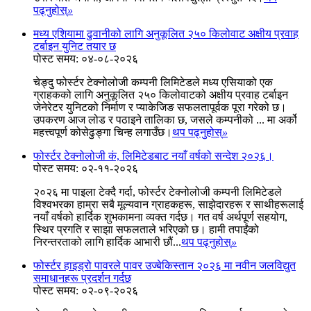
पढ्नुहोस्
»
मध्य एशियामा ढुवानीको लागि अनुकूलित २५० किलोवाट अक्षीय प्रवाह
टर्बाइन युनिट तयार छ
पोस्ट समय: ०४-०८-२०२६
चेङ्दु फोर्स्टर टेक्नोलोजी कम्पनी लिमिटेडले मध्य एसियाको एक
ग्राहकको लागि अनुकूलित २५० किलोवाटको अक्षीय प्रवाह टर्बाइन
जेनेरेटर युनिटको निर्माण र प्याकेजिङ सफलतापूर्वक पूरा गरेको छ।
उपकरण आज लोड र पठाइने तालिका छ, जसले कम्पनीको ... मा अर्को
महत्त्वपूर्ण कोसेढुङ्गा चिन्ह लगाउँछ।
थप पढ्नुहोस्
»
फोर्स्टर टेक्नोलोजी कं, लिमिटेडबाट नयाँ वर्षको सन्देश २०२६।
पोस्ट समय: ०२-११-२०२६
२०२६ मा पाइला टेक्दै गर्दा, फोर्स्टर टेक्नोलोजी कम्पनी लिमिटेडले
विश्वभरका हाम्रा सबै मूल्यवान ग्राहकहरू, साझेदारहरू र साथीहरूलाई
नयाँ वर्षको हार्दिक शुभकामना व्यक्त गर्दछ। गत वर्ष अर्थपूर्ण सहयोग,
स्थिर प्रगति र साझा सफलताले भरिएको छ। हामी तपाईंको
निरन्तरताको लागि हार्दिक आभारी छौं...
थप पढ्नुहोस्
»
फोर्स्टर हाइड्रो पावरले पावर उज्बेकिस्तान २०२६ मा नवीन जलविद्युत
समाधानहरू प्रदर्शन गर्दछ
पोस्ट समय: ०२-०९-२०२६