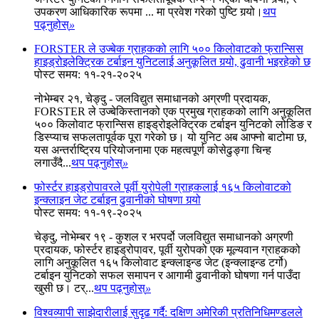
उपकरण आधिकारिक रूपमा ... मा प्रवेश गरेको पुष्टि गर्‍यो।
थप
पढ्नुहोस्
»
FORSTER ले उज्बेक ग्राहकको लागि ५०० किलोवाटको फ्रान्सिस
हाइड्रोइलेक्ट्रिक टर्बाइन युनिटलाई अनुकूलित गर्‍यो, ढुवानी भइरहेको छ
पोस्ट समय: ११-२१-२०२५
नोभेम्बर २१, चेङ्दु - जलविद्युत समाधानको अग्रणी प्रदायक,
FORSTER ले उज्बेकिस्तानको एक प्रमुख ग्राहकको लागि अनुकूलित
५०० किलोवाट फ्रान्सिस हाइड्रोइलेक्ट्रिक टर्बाइन युनिटको लोडिङ र
डिस्प्याच सफलतापूर्वक पूरा गरेको छ। यो युनिट अब आफ्नो बाटोमा छ,
यस अन्तर्राष्ट्रिय परियोजनामा ​​एक महत्वपूर्ण कोसेढुङ्गा चिन्ह
लगाउँदै...
थप पढ्नुहोस्
»
फोर्स्टर हाइड्रोपावरले पूर्वी युरोपेली ग्राहकलाई १६५ किलोवाटको
इन्क्लाइन जेट टर्बाइन ढुवानीको घोषणा गर्‍यो
पोस्ट समय: ११-१९-२०२५
चेङ्दु, नोभेम्बर १९ - कुशल र भरपर्दो जलविद्युत समाधानको अग्रणी
प्रदायक, फोर्स्टर हाइड्रोपावर, पूर्वी युरोपको एक मूल्यवान ग्राहकको
लागि अनुकूलित १६५ किलोवाट इन्क्लाइन्ड जेट (इन्क्लाइन्ड टर्गो)
टर्बाइन युनिटको सफल समापन र आगामी ढुवानीको घोषणा गर्न पाउँदा
खुसी छ। टर्...
थप पढ्नुहोस्
»
विश्वव्यापी साझेदारीलाई सुदृढ गर्दै: दक्षिण अमेरिकी प्रतिनिधिमण्डलले