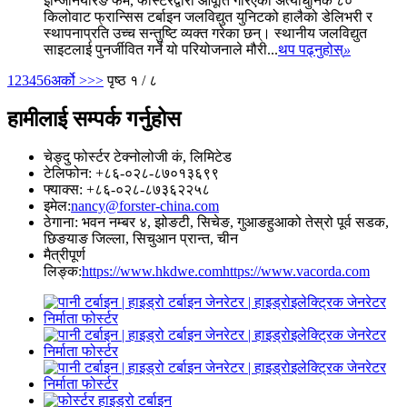
इन्जिनियरिङ फर्म, फोर्स्टरद्वारा आपूर्ति गरिएको अत्याधुनिक ८०
किलोवाट फ्रान्सिस टर्बाइन जलविद्युत युनिटको हालैको डेलिभरी र
स्थापनाप्रति उच्च सन्तुष्टि व्यक्त गरेका छन्। स्थानीय जलविद्युत
साइटलाई पुनर्जीवित गर्ने यो परियोजनाले मौरी...
थप पढ्नुहोस्
»
1
2
3
4
5
6
अर्को >
>>
पृष्ठ १ / ८
हामीलाई सम्पर्क गर्नुहोस
चेङ्दु फोर्स्टर टेक्नोलोजी कं, लिमिटेड
टेलिफोन: +८६-०२८-८७०१३६९९
फ्याक्स: +८६-०२८-८७३६२२५८
इमेल:
nancy@forster-china.com
ठेगाना: भवन नम्बर ४, झोङटी, सिचेङ, गुआङहुआको तेस्रो पूर्व सडक,
छिङयाङ जिल्ला, सिचुआन प्रान्त, चीन
मैत्रीपूर्ण
लिङ्क:
https://www.hkdwe.com
https://www.vacorda.com