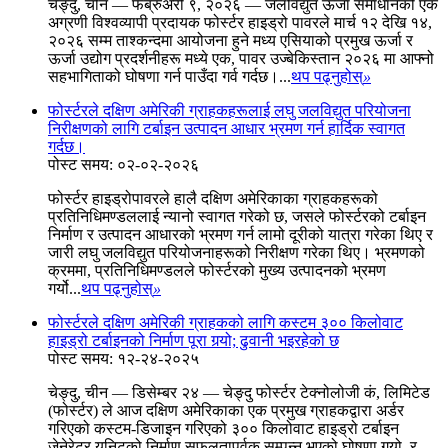
चेङ्दु, चीन — फेब्रुअरी ९, २०२६ — जलविद्युत ऊर्जा समाधानको एक
अग्रणी विश्वव्यापी प्रदायक फोर्स्टर हाइड्रो पावरले मार्च १२ देखि १४,
२०२६ सम्म ताश्कन्दमा आयोजना हुने मध्य एसियाको प्रमुख ऊर्जा र
ऊर्जा उद्योग प्रदर्शनीहरू मध्ये एक, पावर उज्बेकिस्तान २०२६ मा आफ्नो
सहभागिताको घोषणा गर्न पाउँदा गर्व गर्दछ।...
थप पढ्नुहोस्
»
फोर्स्टरले दक्षिण अमेरिकी ग्राहकहरूलाई लघु जलविद्युत परियोजना
निरीक्षणको लागि टर्बाइन उत्पादन आधार भ्रमण गर्न हार्दिक स्वागत
गर्दछ।
पोस्ट समय: ०२-०२-२०२६
फोर्स्टर हाइड्रोपावरले हालै दक्षिण अमेरिकाका ग्राहकहरूको
प्रतिनिधिमण्डललाई न्यानो स्वागत गरेको छ, जसले फोर्स्टरको टर्बाइन
निर्माण र उत्पादन आधारको भ्रमण गर्न लामो दूरीको यात्रा गरेका थिए र
जारी लघु जलविद्युत परियोजनाहरूको निरीक्षण गरेका थिए। भ्रमणको
क्रममा, प्रतिनिधिमण्डलले फोर्स्टरको मुख्य उत्पादनको भ्रमण
गर्यो...
थप पढ्नुहोस्
»
फोर्स्टरले दक्षिण अमेरिकी ग्राहकको लागि कस्टम ३०० किलोवाट
हाइड्रो टर्बाइनको निर्माण पूरा गर्‍यो; ढुवानी भइरहेको छ
पोस्ट समय: १२-२४-२०२५
चेङ्दु, चीन — डिसेम्बर २४ — चेङ्दु फोर्स्टर टेक्नोलोजी कं, लिमिटेड
(फोर्स्टर) ले आज दक्षिण अमेरिकाका एक प्रमुख ग्राहकद्वारा अर्डर
गरिएको कस्टम-डिजाइन गरिएको ३०० किलोवाट हाइड्रो टर्बाइन
जेनेरेटर युनिटको निर्माण सफलतापूर्वक सम्पन्न भएको घोषणा गर्‍यो, र