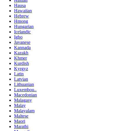
Haitian
Hausa
Hawaiian
Hebrew
Hmong
Hungarian
Icelandic
Igbo
Javanese
Kannada
Kazakh
Khmer
Kurdish
Kyrgyz
Latin
Latvian
Lithuanian
Luxembou..
Macedonian
Malagasy
Malay
Malayalam
Maltese
Maori
Marathi