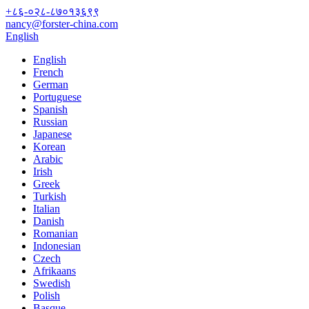
+८६-०२८-८७०१३६९९
nancy@forster-china.com
English
English
French
German
Portuguese
Spanish
Russian
Japanese
Korean
Arabic
Irish
Greek
Turkish
Italian
Danish
Romanian
Indonesian
Czech
Afrikaans
Swedish
Polish
Basque