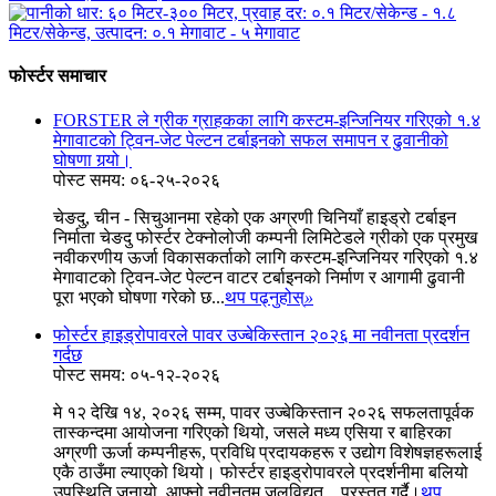
फोर्स्टर समाचार
FORSTER ले ग्रीक ग्राहकका लागि कस्टम-इन्जिनियर गरिएको १.४
मेगावाटको ट्विन-जेट पेल्टन टर्बाइनको सफल समापन र ढुवानीको
घोषणा गर्‍यो।
पोस्ट समय: ०६-२५-२०२६
चेङदु, चीन - सिचुआनमा रहेको एक अग्रणी चिनियाँ हाइड्रो टर्बाइन
निर्माता चेङदु फोर्स्टर टेक्नोलोजी कम्पनी लिमिटेडले ग्रीको एक प्रमुख
नवीकरणीय ऊर्जा विकासकर्ताको लागि कस्टम-इन्जिनियर गरिएको १.४
मेगावाटको ट्विन-जेट पेल्टन वाटर टर्बाइनको निर्माण र आगामी ढुवानी
पूरा भएको घोषणा गरेको छ...
थप पढ्नुहोस्
»
फोर्स्टर हाइड्रोपावरले पावर उज्बेकिस्तान २०२६ मा नवीनता प्रदर्शन
गर्दछ
पोस्ट समय: ०५-१२-२०२६
मे १२ देखि १४, २०२६ सम्म, पावर उज्बेकिस्तान २०२६ सफलतापूर्वक
तास्कन्दमा आयोजना गरिएको थियो, जसले मध्य एसिया र बाहिरका
अग्रणी ऊर्जा कम्पनीहरू, प्रविधि प्रदायकहरू र उद्योग विशेषज्ञहरूलाई
एकै ठाउँमा ल्याएको थियो। फोर्स्टर हाइड्रोपावरले प्रदर्शनीमा बलियो
उपस्थिति जनायो, आफ्नो नवीनतम जलविद्युत्... प्रस्तुत गर्दै।
थप