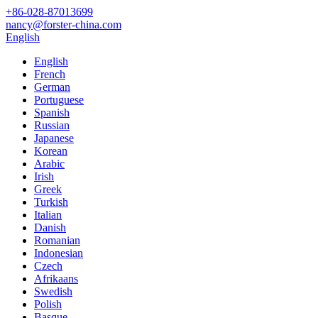
+86-028-87013699
nancy@forster-china.com
English
English
French
German
Portuguese
Spanish
Russian
Japanese
Korean
Arabic
Irish
Greek
Turkish
Italian
Danish
Romanian
Indonesian
Czech
Afrikaans
Swedish
Polish
Basque