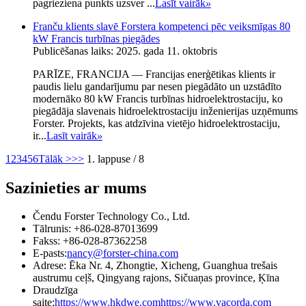
pagrieziena punkts uzsver ...
Lasīt vairāk
»
Franču klients slavē Forstera kompetenci pēc veiksmīgas 80
kW Francis turbīnas piegādes
Publicēšanas laiks: 2025. gada 11. oktobris
PARĪZE, FRANCIJA — Francijas enerģētikas klients ir
paudis lielu gandarījumu par nesen piegādāto un uzstādīto
modernāko 80 kW Francis turbīnas hidroelektrostaciju, ko
piegādāja slavenais hidroelektrostaciju inženierijas uzņēmums
Forster. Projekts, kas atdzīvina vietējo hidroelektrostaciju,
ir...
Lasīt vairāk
»
1
2
3
4
5
6
Tālāk >
>>
1. lappuse / 8
Sazinieties ar mums
Čendu Forster Technology Co., Ltd.
Tālrunis: +86-028-87013699
Fakss: +86-028-87362258
E-pasts:
nancy@forster-china.com
Adrese: Ēka Nr. 4, Zhongtie, Xicheng, Guanghua trešais
austrumu ceļš, Qingyang rajons, Sičuaņas province, Ķīna
Draudzīga
saite:
https://www.hkdwe.com
https://www.vacorda.com