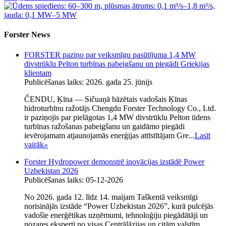
Forster News
FORSTER paziņo par veiksmīgu pasūtījuma 1,4 MW
divstrūklu Pelton turbīnas pabeigšanu un piegādi Grieķijas
klientam
Publicēšanas laiks: 2026. gada 25. jūnijs
ČENDU, Ķīna — Sičuaņā bāzētais vadošais Ķīnas
hidroturbīnu ražotājs Chengdu Forster Technology Co., Ltd.
ir paziņojis par pielāgotas 1,4 MW divstrūklu Pelton ūdens
turbīnas ražošanas pabeigšanu un gaidāmo piegādi
ievērojamam atjaunojamās enerģijas attīstītājam Gre...
Lasīt
vairāk
»
Forster Hydropower demonstrē inovācijas izstādē Power
Uzbekistan 2026
Publicēšanas laiks: 05-12-2026
No 2026. gada 12. līdz 14. maijam Taškentā veiksmīgi
norisinājās izstāde “Power Uzbekistan 2026”, kurā pulcējās
vadošie enerģētikas uzņēmumi, tehnoloģiju piegādātāji un
nozares eksperti no visas Centrālāzijas un citām valstīm.