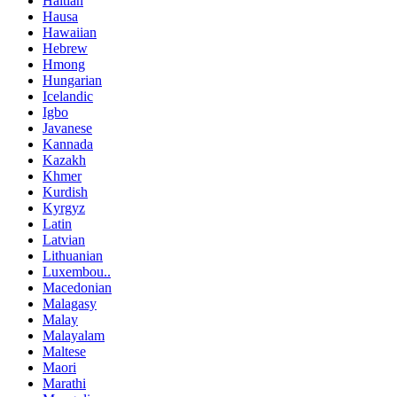
Haitian
Hausa
Hawaiian
Hebrew
Hmong
Hungarian
Icelandic
Igbo
Javanese
Kannada
Kazakh
Khmer
Kurdish
Kyrgyz
Latin
Latvian
Lithuanian
Luxembou..
Macedonian
Malagasy
Malay
Malayalam
Maltese
Maori
Marathi