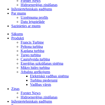
Forster News
Hidroenerģijas zināšanas
Inženiertehniskais gadījums
Par mums
Uzņēmuma profils
Datu lejupielāde
Sazinieties ar mums
Sākums
Produkti
Francis Turbine
Peltona turbīna
Kaplana turbīna
Turgo turbīna
Cauruļveida turbīna
Enerģijas uzkrāšanas sistēma
Mikro hidro turbīna
Atbalsta aprīkojums
Elektriskā vadības sistēma
Turbīnu piederumi
Vadības vārsts
Ziņas
Forster News
Hidroenerģijas zināšanas
Inženiertehniskais gadījums