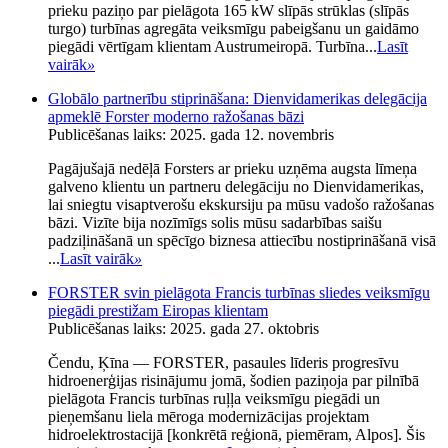
prieku paziņo par pielāgota 165 kW slīpās strūklas (slīpās
turgo) turbīnas agregāta veiksmīgu pabeigšanu un gaidāmo
piegādi vērtīgam klientam Austrumeiropā. Turbīna...
Lasīt
vairāk
»
Globālo partnerību stiprināšana: Dienvidamerikas delegācija
apmeklē Forster moderno ražošanas bāzi
Publicēšanas laiks: 2025. gada 12. novembris
Pagājušajā nedēļā Forsters ar prieku uzņēma augsta līmeņa
galveno klientu un partneru delegāciju no Dienvidamerikas,
lai sniegtu visaptverošu ekskursiju pa mūsu vadošo ražošanas
bāzi. Vizīte bija nozīmīgs solis mūsu sadarbības saišu
padziļināšanā un spēcīgo biznesa attiecību nostiprināšanā visā
...
Lasīt vairāk
»
FORSTER svin pielāgota Francis turbīnas sliedes veiksmīgu
piegādi prestižam Eiropas klientam
Publicēšanas laiks: 2025. gada 27. oktobris
Čendu, Ķīna — FORSTER, pasaules līderis progresīvu
hidroenerģijas risinājumu jomā, šodien paziņoja par pilnībā
pielāgota Francis turbīnas ruļļa veiksmīgu piegādi un
pieņemšanu liela mēroga modernizācijas projektam
hidroelektrostacijā [konkrētā reģionā, piemēram, Alpos]. Šis