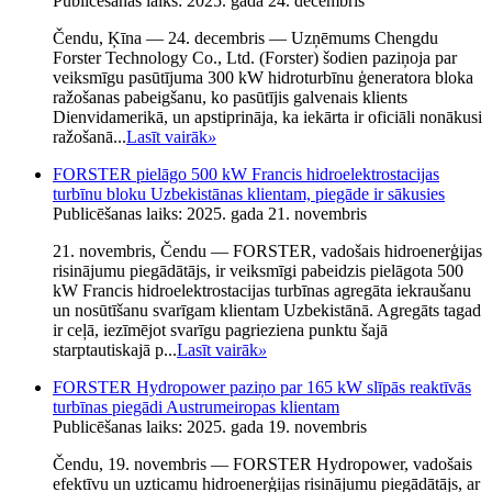
Publicēšanas laiks: 2025. gada 24. decembris
Čendu, Ķīna — 24. decembris — Uzņēmums Chengdu
Forster Technology Co., Ltd. (Forster) šodien paziņoja par
veiksmīgu pasūtījuma 300 kW hidroturbīnu ģeneratora bloka
ražošanas pabeigšanu, ko pasūtījis galvenais klients
Dienvidamerikā, un apstiprināja, ka iekārta ir oficiāli nonākusi
ražošanā...
Lasīt vairāk
»
FORSTER pielāgo 500 kW Francis hidroelektrostacijas
turbīnu bloku Uzbekistānas klientam, piegāde ir sākusies
Publicēšanas laiks: 2025. gada 21. novembris
21. novembris, Čendu — FORSTER, vadošais hidroenerģijas
risinājumu piegādātājs, ir veiksmīgi pabeidzis pielāgota 500
kW Francis hidroelektrostacijas turbīnas agregāta iekraušanu
un nosūtīšanu svarīgam klientam Uzbekistānā. Agregāts tagad
ir ceļā, iezīmējot svarīgu pagrieziena punktu šajā
starptautiskajā p...
Lasīt vairāk
»
FORSTER Hydropower paziņo par 165 kW slīpās reaktīvās
turbīnas piegādi Austrumeiropas klientam
Publicēšanas laiks: 2025. gada 19. novembris
Čendu, 19. novembris — FORSTER Hydropower, vadošais
efektīvu un uzticamu hidroenerģijas risinājumu piegādātājs, ar