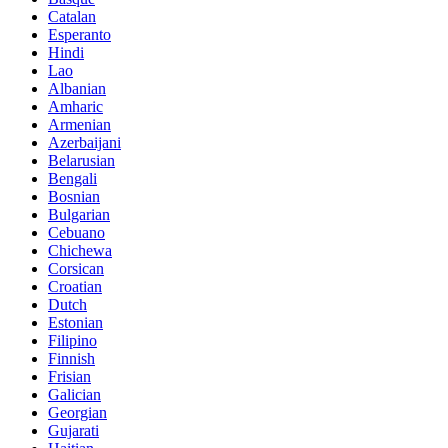
Catalan
Esperanto
Hindi
Lao
Albanian
Amharic
Armenian
Azerbaijani
Belarusian
Bengali
Bosnian
Bulgarian
Cebuano
Chichewa
Corsican
Croatian
Dutch
Estonian
Filipino
Finnish
Frisian
Galician
Georgian
Gujarati