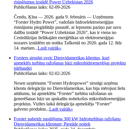
risinājumus izstādē Power Uzbekistan 2026
Publicēšanas laiks: 02-09-2026
Čendu, Ķīna — 2026. gada 9. februāris — Uzņēmums
“Forster Hydro Power”, vadošais hidroelektroenerģijas
risinājumu piegādātājs pasaulē, ar lepnumu paziņo par savu
dalību izstādē “Power Uzbekistan 2026”, kas ir viena no
Centrālāzijas lielākajām enerģētikas un elektroenerģijas
nozares izstādēm un notika Taškentā no 2026. gada 12. līdz
14. martam...
Lasīt vairāk
»
Forsters sirsnīgi sveic Dienvidamerikas klientus, kuri
apmeklēs turbīnu ražošanas bāzi mikrohidroenerģijas projektu
pārbaudei
Publicēšanas laiks: 02-02-2026
Nesen uzņēmums “Forster Hydropower” sirsnīgi uzņēma
klientu delegāciju no Dienvidamerikas, kas bija mērojusi lielu
attālumu, lai apmeklētu “Forster” turbīnu ražošanas un
ģenerēšanas bāzi un apskatītu notiekošos mikrohidroenerģijas
projektus. Vizītes laikā delegācija apmeklēja “Forster”
galveno produktu...
Lasīt vairāk
»
Forster pabeidz pasūtījuma 300 kW hidroturbīnas ražošanu
Dienvidamerikas klientam; Piegāde notiek