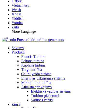
Uzbek
Vietnamese
Welsh
Xhosa
Yiddish
Yoruba
Zulu
More Language
Sākums
Produkti
Francis Turbine
Peltona turbīna
Kaplana turbīna
Turgo turbīna
Cauruļveida turbīna
Enerģijas uzkrāšanas sistēma
Mikro hidro turbīna
Atbalsta aprīkojums
Elektriskā vadības sistēma
Turbīnu piederumi
Vadības vārsts
Ziņas