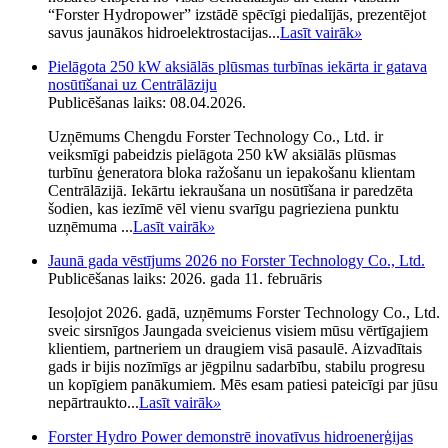
“Forster Hydropower” izstādē spēcīgi piedalījās, prezentējot
savus jaunākos hidroelektrostacijas...
Lasīt vairāk
»
Pielāgota 250 kW aksiālās plūsmas turbīnas iekārta ir gatava
nosūtīšanai uz Centrālāziju
Publicēšanas laiks: 08.04.2026.
Uzņēmums Chengdu Forster Technology Co., Ltd. ir
veiksmīgi pabeidzis pielāgota 250 kW aksiālās plūsmas
turbīnu ģeneratora bloka ražošanu un iepakošanu klientam
Centrālāzijā. Iekārtu iekraušana un nosūtīšana ir paredzēta
šodien, kas iezīmē vēl vienu svarīgu pagrieziena punktu
uzņēmuma ...
Lasīt vairāk
»
Jaunā gada vēstījums 2026 no Forster Technology Co., Ltd.
Publicēšanas laiks: 2026. gada 11. februāris
Iesoļojot 2026. gadā, uzņēmums Forster Technology Co., Ltd.
sveic sirsnīgos Jaungada sveicienus visiem mūsu vērtīgajiem
klientiem, partneriem un draugiem visā pasaulē. Aizvadītais
gads ir bijis nozīmīgs ar jēgpilnu sadarbību, stabilu progresu
un kopīgiem panākumiem. Mēs esam patiesi pateicīgi par jūsu
nepārtraukto...
Lasīt vairāk
»
Forster Hydro Power demonstrē inovatīvus hidroenerģijas