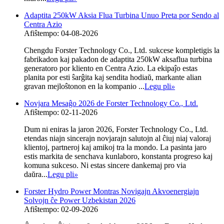
Adaptita 250kW Aksia Flua Turbina Unuo Preta por Sendo al
Centra Azio
Afiŝtempo: 04-08-2026
Chengdu Forster Technology Co., Ltd. sukcese kompletigis la
fabrikadon kaj pakadon de adaptita 250kW aksaflua turbina
generatoro por kliento en Centra Azio. La ekipaĵo estas
planita por esti ŝarĝita kaj sendita hodiaŭ, markante alian
gravan mejloŝtonon en la kompanio ...
Legu pli
»
Novjara Mesaĝo 2026 de Forster Technology Co., Ltd.
Afiŝtempo: 02-11-2026
Dum ni eniras la jaron 2026, Forster Technology Co., Ltd.
etendas niajn sincerajn novjarajn salutojn al ĉiuj niaj valoraj
klientoj, partneroj kaj amikoj tra la mondo. La pasinta jaro
estis markita de senchava kunlaboro, konstanta progreso kaj
komuna sukceso. Ni estas sincere dankemaj pro via
daŭra...
Legu pli
»
Forster Hydro Power Montras Novigajn Akvoenergiajn
Solvojn ĉe Power Uzbekistan 2026
Afiŝtempo: 02-09-2026