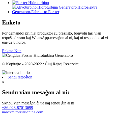
Enketo
Por demandoj pri niaj produktoj aŭ prezlisto, bonvolu lasi vian
retpoŝtadreson kaj WhatsApp-mesaĝon al ni, kaj ni respondos al vi
ene de 8 horoj.
Enketo Nun
© Kopirajto - 2020-2022 : Ĉiuj Rajtoj Rezervitaj.
Sendi retpoŝton
x
Sendu vian mesaĝon al ni:
Skribu vian mesaĝon ĉi tie kaj sendu ĝin al ni
+86-028-87013699
nancy@forster-china.com