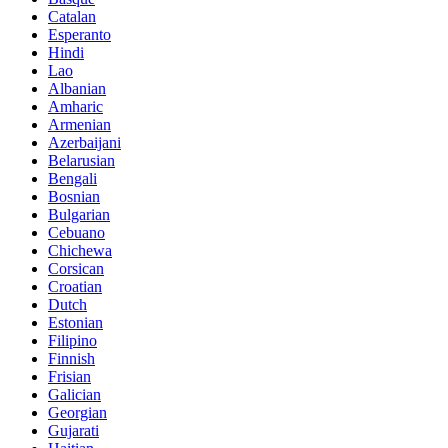
Catalan
Esperanto
Hindi
Lao
Albanian
Amharic
Armenian
Azerbaijani
Belarusian
Bengali
Bosnian
Bulgarian
Cebuano
Chichewa
Corsican
Croatian
Dutch
Estonian
Filipino
Finnish
Frisian
Galician
Georgian
Gujarati