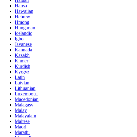
Haitian
Hausa
Hawaiian
Hebrew
Hmong
Hungarian
Icelandic
Igbo
Javanese
Kannada
Kazakh
Khmer
Kurdish
Kyrgyz
Latin
Latvian
Lithuanian
Luxembou..
Macedonian
Malagasy
Malay
Malayalam
Maltese
Maori
Marathi