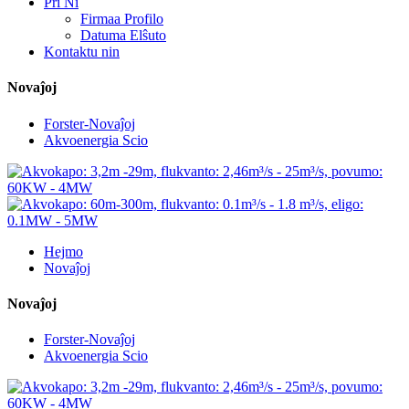
Pri Ni
Firmaa Profilo
Datuma Elŝuto
Kontaktu nin
Novaĵoj
Forster-Novaĵoj
Akvoenergia Scio
Hejmo
Novaĵoj
Novaĵoj
Forster-Novaĵoj
Akvoenergia Scio