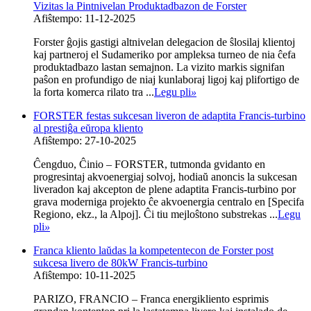
Vizitas la Pintnivelan Produktadbazon de Forster
Afiŝtempo: 11-12-2025
Forster ĝojis gastigi altnivelan delegacion de ŝlosilaj klientoj
kaj partneroj el Sudameriko por ampleksa turneo de nia ĉefa
produktadbazo lastan semajnon. La vizito markis signifan
paŝon en profundigo de niaj kunlaboraj ligoj kaj plifortigo de
la forta komerca rilato tra ...
Legu pli
»
FORSTER festas sukcesan liveron de adaptita Francis-turbino
al prestiĝa eŭropa kliento
Afiŝtempo: 27-10-2025
Ĉengduo, Ĉinio – FORSTER, tutmonda gvidanto en
progresintaj akvoenergiaj solvoj, hodiaŭ anoncis la sukcesan
liveradon kaj akcepton de plene adaptita Francis-turbino por
grava moderniga projekto ĉe akvoenergia centralo en [Specifa
Regiono, ekz., la Alpoj]. Ĉi tiu mejloŝtono substrekas ...
Legu
pli
»
Franca kliento laŭdas la kompetentecon de Forster post
sukcesa livero de 80kW Francis-turbino
Afiŝtempo: 10-11-2025
PARIZO, FRANCIO – Franca energikliento esprimis