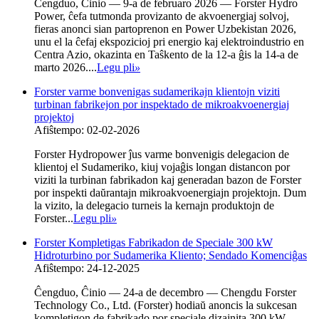
Ĉengduo, Ĉinio — 9-a de februaro 2026 — Forster Hydro
Power, ĉefa tutmonda provizanto de akvoenergiaj solvoj,
fieras anonci sian partoprenon en Power Uzbekistan 2026,
unu el la ĉefaj ekspozicioj pri energio kaj elektroindustrio en
Centra Azio, okazinta en Taŝkento de la 12-a ĝis la 14-a de
marto 2026....
Legu pli
»
Forster varme bonvenigas sudamerikajn klientojn viziti
turbinan fabrikejon por inspektado de mikroakvoenergiaj
projektoj
Afiŝtempo: 02-02-2026
Forster Hydropower ĵus varme bonvenigis delegacion de
klientoj el Sudameriko, kiuj vojaĝis longan distancon por
viziti la turbinan fabrikadon kaj generadan bazon de Forster
por inspekti daŭrantajn mikroakvoenergiajn projektojn. Dum
la vizito, la delegacio turneis la kernajn produktojn de
Forster...
Legu pli
»
Forster Kompletigas Fabrikadon de Speciale 300 kW
Hidroturbino por Sudamerika Kliento; Sendado Komenciĝas
Afiŝtempo: 24-12-2025
Ĉengduo, Ĉinio — 24-a de decembro — Chengdu Forster
Technology Co., Ltd. (Forster) hodiaŭ anoncis la sukcesan
kompletigon de fabrikado por speciale dizajnita 300 kW