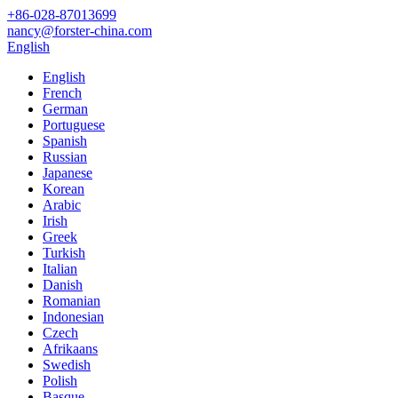
+86-028-87013699
nancy@forster-china.com
English
English
French
German
Portuguese
Spanish
Russian
Japanese
Korean
Arabic
Irish
Greek
Turkish
Italian
Danish
Romanian
Indonesian
Czech
Afrikaans
Swedish
Polish
Basque