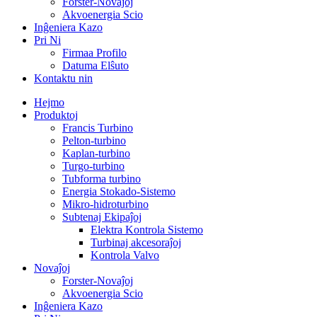
Forster-Novaĵoj
Akvoenergia Scio
Inĝeniera Kazo
Pri Ni
Firmaa Profilo
Datuma Elŝuto
Kontaktu nin
Hejmo
Produktoj
Francis Turbino
Pelton-turbino
Kaplan-turbino
Turgo-turbino
Tubforma turbino
Energia Stokado-Sistemo
Mikro-hidroturbino
Subtenaj Ekipaĵoj
Elektra Kontrola Sistemo
Turbinaj akcesoraĵoj
Kontrola Valvo
Novaĵoj
Forster-Novaĵoj
Akvoenergia Scio
Inĝeniera Kazo