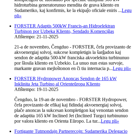
hidroturbina generatorunuo mendita de grava kliento en
Sudameriko, kaj konfirmis, ke la ekipaĵo oficiale eniris ...
Legu
pli
»
FORSTER Adaptis 500kW Francis-an Hidroelektran
Turbinon por Uzbeka Kliento, Sendado Komenciĝas
Afiŝtempo: 21-11-2025
21-a de novembro, Ĉengduo - FORSTER, ĉefa provizanto de
akvoenergiaj solvoj, sukcese kompletigis la ŝarĝadon kaj
sendon de adaptita 500-kW franciska akvoelektra turbinunuo
por ŝlosila kliento en Uzbekio. La unuo nun estas survoje,
markante gravan mejloŝtonon en ĉi tiu internacia p...
Legu pli
»
FORSTER Hydropower Anoncas Sendon de 165 kW
Inklinita Jeta Turbino al Orienteŭropa Kliento
Afiŝtempo: 19-11-2025
Ĉengduo, la 19-an de novembro - FORSTER Hydropower,
ĉefa provizanto de efikaj kaj fidindaj akvoenergiaj solvoj,
plaĉe anoncas la sukcesan kompletigon kaj venontan sendon
de adaptita 165 kW Inclined Jet (Inclined Turgo) turbinunuo
por valora kliento en Orienta Eŭropo. La tur...
Legu pli
»
Fortigante Tutmondajn Partnerecojn: Sudamerika Delegacio