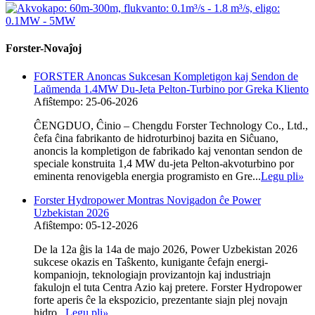
Forster-Novaĵoj
FORSTER Anoncas Sukcesan Kompletigon kaj Sendon de
Laŭmenda 1.4MW Du-Jeta Pelton-Turbino por Greka Kliento
Afiŝtempo: 25-06-2026
ĈENGDUO, Ĉinio – Chengdu Forster Technology Co., Ltd.,
ĉefa ĉina fabrikanto de hidroturbinoj bazita en Siĉuano,
anoncis la kompletigon de fabrikado kaj venontan sendon de
speciale konstruita 1,4 MW du-jeta Pelton-akvoturbino por
eminenta renovigebla energia programisto en Gre...
Legu pli
»
Forster Hydropower Montras Novigadon ĉe Power
Uzbekistan 2026
Afiŝtempo: 05-12-2026
De la 12a ĝis la 14a de majo 2026, Power Uzbekistan 2026
sukcese okazis en Taŝkento, kunigante ĉefajn energi-
kompaniojn, teknologiajn provizantojn kaj industriajn
fakulojn el tuta Centra Azio kaj pretere. Forster Hydropower
forte aperis ĉe la ekspozicio, prezentante siajn plej novajn
hidro...
Legu pli
»