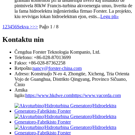
grandan kontenton pri la lastatempa livero kaj instalado de
pintnivela 80kW Francis-turbina akvoenergia unuo, liverita de
la fama hidroelektra inĝenieristika firmao Forster. La projekto,
kiu revivigas lokan hidroelektran ejon, estis...
Legu pli
»
1
2
3
4
5
6
Sekva >
>>
Paĝo 1 / 8
Kontaktu nin
Ĉengdua Forster Teknologia Kompanio, Ltd.
Telefono: +86-028-87013699
Fakso: +86-028-87362258
Retpoŝto:
nancy@forster-china.com
Adreso: Konstruaĵo N-ro 4, Zhongtie, Xicheng, Tria Orienta
Vojo de Guanghua, Distrikto Qingyang, Provinco Siĉuano,
Ĉinio
Amika
ligilo:
https://www.hkdwe.com
https://www.vacorda.com