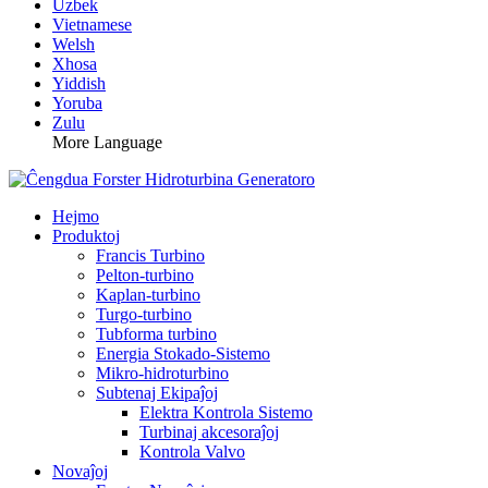
Uzbek
Vietnamese
Welsh
Xhosa
Yiddish
Yoruba
Zulu
More Language
Hejmo
Produktoj
Francis Turbino
Pelton-turbino
Kaplan-turbino
Turgo-turbino
Tubforma turbino
Energia Stokado-Sistemo
Mikro-hidroturbino
Subtenaj Ekipaĵoj
Elektra Kontrola Sistemo
Turbinaj akcesoraĵoj
Kontrola Valvo
Novaĵoj