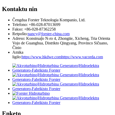
Kontaktu nin
Ĉengdua Forster Teknologia Kompanio, Ltd.
Telefono: +86-028-87013699
Fakso: +86-028-87362258
Retpoŝto:
nancy@forster-china.com
Adreso: Konstruaĵo N-ro 4, Zhongtie, Xicheng, Tria Orienta
Vojo de Guanghua, Distrikto Qingyang, Provinco Siĉuano,
Ĉinio
Amika
ligilo:
https://www.hkdwe.com
https://www.vacorda.com
Enketo