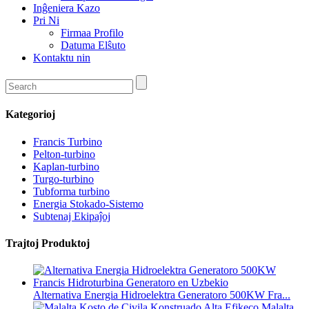
Inĝeniera Kazo
Pri Ni
Firmaa Profilo
Datuma Elŝuto
Kontaktu nin
Kategorioj
Francis Turbino
Pelton-turbino
Kaplan-turbino
Turgo-turbino
Tubforma turbino
Energia Stokado-Sistemo
Subtenaj Ekipaĵoj
Trajtoj Produktoj
Alternativa Energia Hidroelektra Generatoro 500KW Fra...