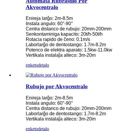
Aŭtomata Rubrastilo Por
Akvocentralo
Enireja larĝo: 2m-8.5m
Instala angulo: 60°-90°
Centra distanco de rubujo: 20mm-200mm
Senkontaminiga kapacito: 20t/h-50t/h
Rotacia rapido de ĉeno: 0.1m/s
Laborlarĝo de dentostango: 1.7m-8.2m
Potenco de elektra aparato: 1.5kw-11.0kw
Vertikala instalaĵa alteco: 3m-20m
enketo
detalo
Rubujo por Akvocentralo
Enireja larĝo: 2m-8.5m
Instala angulo: 60°-90°
Centra distanco de rubujo: 20mm-200mm
Laborlarĝo de dentostango: 1.7m-8.2m
Vertikala instalaĵa alteco: 3m-20m
enketo
detalo