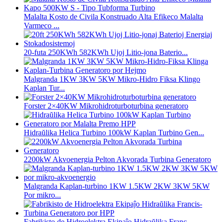
Malalta Kosto de Civila Konstruado Alta Efikeco Malalta
Varmeco ...
20-futa 250KWh 582KWh Ujoj Litio-jona Baterio...
Malgranda 1KW 3KW 5KW Mikro-Hidro Fiksa Klingo
Kaplan Tur...
Forster 2×40KW Mikrohidroturboturbina generatoro
Hidraŭlika Helica Turbino 100kW Kaplan Turbino Gen...
2200kW Akvoenergia Pelton Akvorada Turbina Generatoro
Malgranda Kaplan-turbino 1KW 1.5KW 2KW 3KW 5KW
Por mikro...
Fabrikisto de Hidroelektra Ekipaĵo Hidraŭlika Franc...