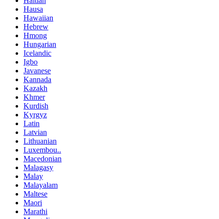
Haitian
Hausa
Hawaiian
Hebrew
Hmong
Hungarian
Icelandic
Igbo
Javanese
Kannada
Kazakh
Khmer
Kurdish
Kyrgyz
Latin
Latvian
Lithuanian
Luxembou..
Macedonian
Malagasy
Malay
Malayalam
Maltese
Maori
Marathi