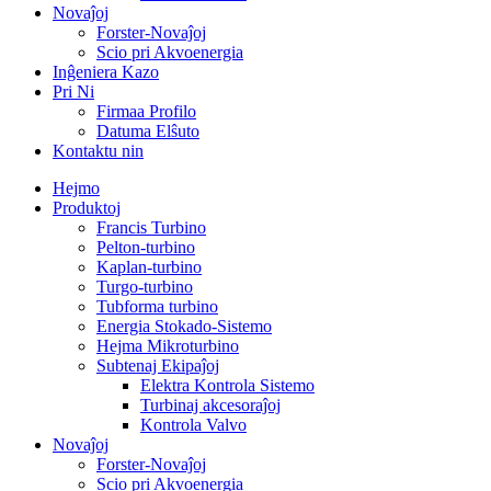
Novaĵoj
Forster-Novaĵoj
Scio pri Akvoenergia
Inĝeniera Kazo
Pri Ni
Firmaa Profilo
Datuma Elŝuto
Kontaktu nin
Hejmo
Produktoj
Francis Turbino
Pelton-turbino
Kaplan-turbino
Turgo-turbino
Tubforma turbino
Energia Stokado-Sistemo
Hejma Mikroturbino
Subtenaj Ekipaĵoj
Elektra Kontrola Sistemo
Turbinaj akcesoraĵoj
Kontrola Valvo
Novaĵoj
Forster-Novaĵoj
Scio pri Akvoenergia