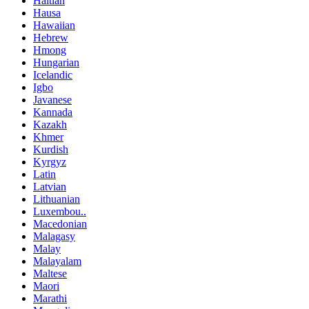
Haitian
Hausa
Hawaiian
Hebrew
Hmong
Hungarian
Icelandic
Igbo
Javanese
Kannada
Kazakh
Khmer
Kurdish
Kyrgyz
Latin
Latvian
Lithuanian
Luxembou..
Macedonian
Malagasy
Malay
Malayalam
Maltese
Maori
Marathi