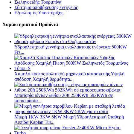
Σωληνοειδής Τουρμπίνα
Σύστημα αποθήκευσης ενέργειας
Εξοπλισμός Υποστήριξης
Χαρακτηριστικά Προϊόντα
Υδροηλεκτρική γεννήτρια εναλλακτικής ενέργειας 500KW
Fra...
Χαμηλό κόστος πολιτικού μηχανικού κατασκευής Υψηλή
απόδοση Χαμηλή θερμότητα...
Μπαταρία ιόντων λιθίου 20ft 250KWh 582KWh σε
συσκευασία...
Μικρή 1KW 3KW 5KW Μικρή Υδροηλεκτρική Σταθερή
Λεπίδα Kaplan Tur...