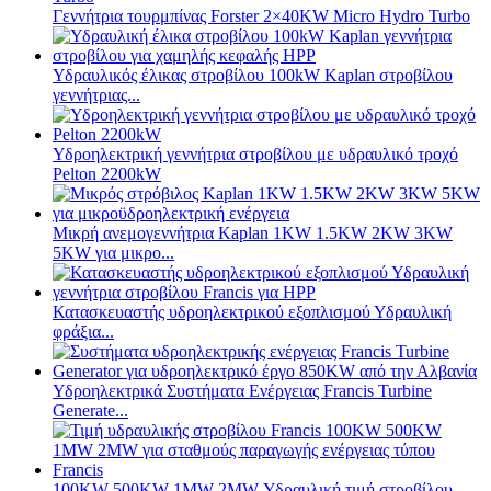
Γεννήτρια τουρμπίνας Forster 2×40KW Micro Hydro Turbo
Υδραυλικός έλικας στροβίλου 100kW Kaplan στροβίλου
γεννήτριας...
Υδροηλεκτρική γεννήτρια στροβίλου με υδραυλικό τροχό
Pelton 2200kW
Μικρή ανεμογεννήτρια Kaplan 1KW 1.5KW 2KW 3KW
5KW για μικρο...
Κατασκευαστής υδροηλεκτρικού εξοπλισμού Υδραυλική
φράξια...
Υδροηλεκτρικά Συστήματα Ενέργειας Francis Turbine
Generate...
100KW 500KW 1MW 2MW Υδραυλική τιμή στροβίλου