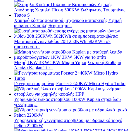
Χαμηλό κόστος πολιτικού μηχανικού κατασκευής Υψηλή
απόδοση Χαμηλή θερμότητα...
Μπαταρία ιόντων λιθίου 20ft 250KWh 582KWh σε
συσκευασία...
Μικρή 1KW 3KW 5KW Μικρή Υδροηλεκτρική Σταθερή
Λεπίδα Kaplan Tur...
Γεννήτρια τουρμπίνας Forster 2×40KW Micro Hydro Turbo
Υδραυλικός έλικας στροβίλου 100kW Kaplan στροβίλου
γεννήτριας...
Υδροηλεκτρική γεννήτρια στροβίλου με υδραυλικό τροχό
Pelton 2200kW