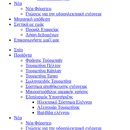
Νέα
Νέα Φόρστερ
Γνώσεις για την υδροηλεκτρική ενέργεια
Μηχανική υπόθεση
Σχετικά με εμάς
Προφίλ Εταιρείας
Λήψη δεδομένων
Επικοινωνήστε μαζί μας
Σπίτι
Προϊόντα
Φράνσις Τούρμπαϊν
Τουρμπίνα Πέλτον
Τουρμπίνα Κάπλαν
Τουρμπίνα Turgo
Σωληνοειδής Τουρμπίνα
Σύστημα αποθήκευσης ενέργειας
Μικροστρόβιλος οικιακής χρήσης
Εξοπλισμός Υποστήριξης
Ηλεκτρικό Σύστημα Ελέγχου
Αξεσουάρ Τουρμπίνας
Βαλβίδα ελέγχου
Νέα
Νέα Φόρστερ
Γνώσεις για την υδροηλεκτρική ενέργεια