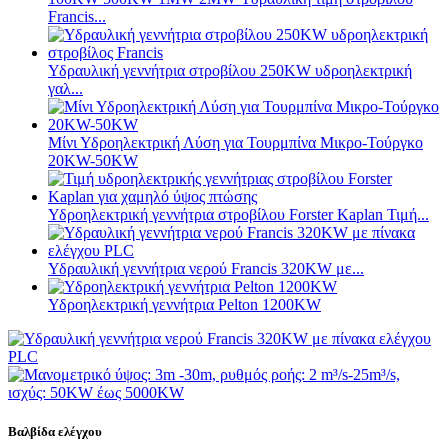
Francis...
Υδραυλική γεννήτρια στροβίλου 250KW υδροηλεκτρική
γαλ...
Μίνι Υδροηλεκτρική Λύση για Τουρμπίνα Μικρο-Τούργκο
20KW-50KW
Υδροηλεκτρική γεννήτρια στροβίλου Forster Kaplan Τιμή...
Υδραυλική γεννήτρια νερού Francis 320KW με...
Υδροηλεκτρική γεννήτρια Pelton 1200KW
Βαλβίδα ελέγχου