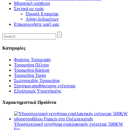
Μηχανική υπόθεση
Σχετικά με εμάς
Προφίλ Εταιρείας
Λήψη δεδομένων
Επικοινωνήστε μαζί μας
Κατηγορίες
Φράνσις Τούρμπαϊν
Τουρμπίνα Πέλτον
Τουρμπίνα Κάπλαν
Τουρμπίνα Turgo
Σωληνοειδής Τουρμπίνα
Σύστημα αποθήκευσης ενέργειας
Εξοπλισμός Υποστήριξης
Χαρακτηριστικά Προϊόντα
Υδροηλεκτρική γεννήτρια εναλλακτικής ενέργειας 500KW
Fra...