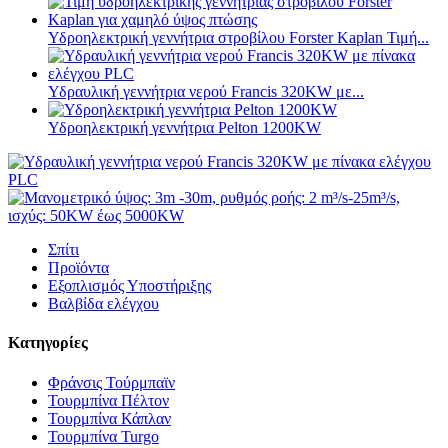
Υδροηλεκτρική γεννήτρια στροβίλου Forster Kaplan Τιμή...
Υδραυλική γεννήτρια νερού Francis 320KW με...
Υδροηλεκτρική γεννήτρια Pelton 1200KW
Σπίτι
Προϊόντα
Εξοπλισμός Υποστήριξης
Βαλβίδα ελέγχου
Κατηγορίες
Φράνσις Τούρμπαϊν
Τουρμπίνα Πέλτον
Τουρμπίνα Κάπλαν
Τουρμπίνα Turgo