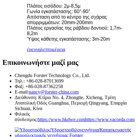
Πλάτος εισόδου: 2μ-8,5μ
Γωνία εγκατάστασης: 60°-90°
Απόσταση από το κέντρο της σχάρας
απορριμμάτων: 20mm-200mm
Πλάτος εργασίας της ράβδου δοντιού: 1,7m-
8,2m
Ύψος κάθετης εγκατάστασης: 3m-20m
έρευνα
λεπτομέρεια
Επικοινωνήστε μαζί μας
Chengdu Forster Technology Co., Ltd.
Τηλ.: +86-028-87013699
Φαξ: +86-028-87362258
E-mail:
nancy@forster-china.com
Διεύθυνση: Κτίριο Νο. 4, Zhongtie, Xicheng, Τρίτη
Ανατολική Οδός Guanghua, Περιοχή Qingyang, Επαρχία
Sichuan, Κίνα
Φιλικός
σύνδεσμος:
https://www.hkdwe.com
https://www.vacorda.com