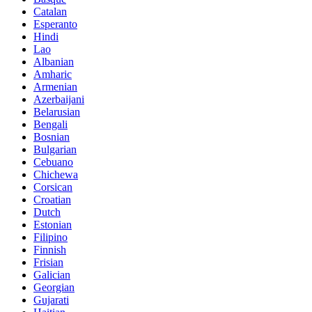
Catalan
Esperanto
Hindi
Lao
Albanian
Amharic
Armenian
Azerbaijani
Belarusian
Bengali
Bosnian
Bulgarian
Cebuano
Chichewa
Corsican
Croatian
Dutch
Estonian
Filipino
Finnish
Frisian
Galician
Georgian
Gujarati