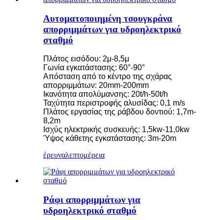
Αυτοματοποιημένη τσουγκράνα
απορριμμάτων για υδροηλεκτρικό
σταθμό
Πλάτος εισόδου: 2μ-8,5μ
Γωνία εγκατάστασης: 60°-90°
Απόσταση από το κέντρο της σχάρας
απορριμμάτων: 20mm-200mm
Ικανότητα απολύμανσης: 20t/h-50t/h
Ταχύτητα περιστροφής αλυσίδας: 0,1 m/s
Πλάτος εργασίας της ράβδου δοντιού: 1,7m-
8,2m
Ισχύς ηλεκτρικής συσκευής: 1,5kw-11,0kw
Ύψος κάθετης εγκατάστασης: 3m-20m
έρευνα
λεπτομέρεια
Ράφι απορριμμάτων για
υδροηλεκτρικό σταθμό