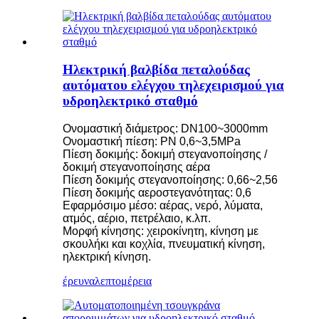
Ηλεκτρική βαλβίδα πεταλούδας
αυτόματου ελέγχου τηλεχειρισμού για
υδροηλεκτρικό σταθμό
Ονομαστική διάμετρος: DN100~3000mm
Ονομαστική πίεση: PN 0,6~3,5MPa
Πίεση δοκιμής: δοκιμή στεγανοποίησης /
δοκιμή στεγανοποίησης αέρα
Πίεση δοκιμής στεγανοποίησης: 0,66~2,56
Πίεση δοκιμής αεροστεγανότητας: 0,6
Εφαρμόσιμο μέσο: αέρας, νερό, λύματα,
ατμός, αέριο, πετρέλαιο, κ.λπ.
Μορφή κίνησης: χειροκίνητη, κίνηση με
σκουλήκι και κοχλία, πνευματική κίνηση,
ηλεκτρική κίνηση.
έρευνα
λεπτομέρεια