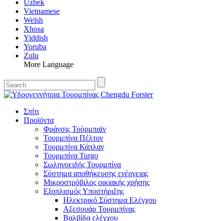
Uzbek
Vietnamese
Welsh
Xhosa
Yiddish
Yoruba
Zulu
More Language
Σπίτι
Προϊόντα
Φράνσις Τούρμπαϊν
Τουρμπίνα Πέλτον
Τουρμπίνα Κάπλαν
Τουρμπίνα Turgo
Σωληνοειδής Τουρμπίνα
Σύστημα αποθήκευσης ενέργειας
Μικροστρόβιλος οικιακής χρήσης
Εξοπλισμός Υποστήριξης
Ηλεκτρικό Σύστημα Ελέγχου
Αξεσουάρ Τουρμπίνας
Βαλβίδα ελέγχου