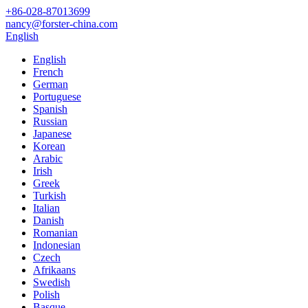
+86-028-87013699
nancy@forster-china.com
English
English
French
German
Portuguese
Spanish
Russian
Japanese
Korean
Arabic
Irish
Greek
Turkish
Italian
Danish
Romanian
Indonesian
Czech
Afrikaans
Swedish
Polish
Basque