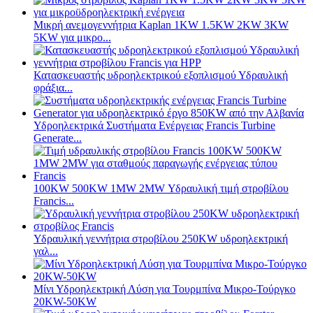
Μικρή ανεμογεννήτρια Kaplan 1KW 1.5KW 2KW 3KW
5KW για μικρο...
Κατασκευαστής υδροηλεκτρικού εξοπλισμού Υδραυλική
φράξια...
Υδροηλεκτρικά Συστήματα Ενέργειας Francis Turbine
Generate...
100KW 500KW 1MW 2MW Υδραυλική τιμή στροβίλου
Francis...
Υδραυλική γεννήτρια στροβίλου 250KW υδροηλεκτρική
γαλ...
Μίνι Υδροηλεκτρική Λύση για Τουρμπίνα Μικρο-Τούργκο
20KW-50KW