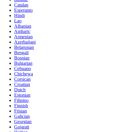
Catalan
Esperanto
Hindi
Lao
Albanian
Amharic
Armenian
Azerbaijani
Belarusian
Bengali
Bosnian
Bulgarian
Cebuano
Chichewa
Corsican
Croatian
Dutch
Estonian
Filipino
Finnish
Frisian
Galician
Georgian
Gujarati