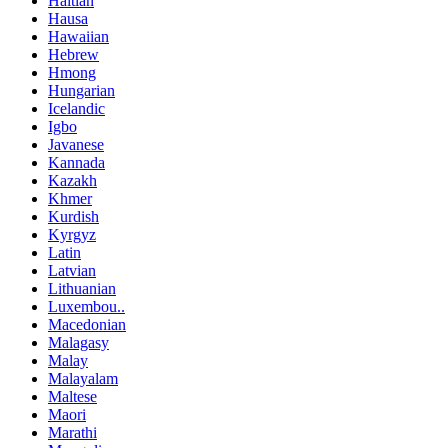
Haitian
Hausa
Hawaiian
Hebrew
Hmong
Hungarian
Icelandic
Igbo
Javanese
Kannada
Kazakh
Khmer
Kurdish
Kyrgyz
Latin
Latvian
Lithuanian
Luxembou..
Macedonian
Malagasy
Malay
Malayalam
Maltese
Maori
Marathi