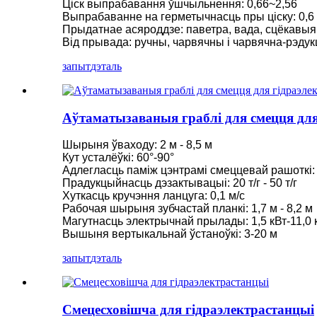
Ціск выпрабавання ўшчыльнення: 0,66~2,56
Выпрабаванне на герметычнасць пры ціску: 0,6
Гідраэнергетычны турбагенератар Пельтана магутнасцю 
Прыдатнае асяроддзе: паветра, вада, сцёкавыя во
Від прывада: ручны, чарвячны і чарвячна-рэд
Малая турбіна Каплана 1 кВт 1,5 кВт 2 кВт 3 кВт 5 кВт для
запыт
дэталь
Вытворца гідраэлектрычнага абсталявання Гідраўлічная ф
Гідраэлектрастанцыі Турбагенератар Фрэнсіса...
Аўтаматызаваныя граблі для смецця для
100 кВт 500 кВт 1 МВт 2 МВт Гідраўлічная турбіна Фрэнсі
Гідраўлічны турбагенератар 250 кВт гідраэлектрастанцыя
Шырыня ўваходу: 2 м - 8,5 м
Кут усталёўкі: 60°-90°
Міні-гідраэнергетычнае рашэнне Micro Turgo Turbine 20-5
Адлегласць паміж цэнтрамі смеццевай рашоткі:
Прадукцыйнасць дэзактывацыі: 20 т/г - 50 т/г
Кошт гідраэлектрагенератара Форстэр Каплан...
Хуткасць кручэння ланцуга: 0,1 м/с
Рабочая шырыня зубчастай планкі: 1,7 м - 8,2 м
320 кВт гідраўлічны генератар воднай турбіны Фрэнсіса з.
Магутнасць электрычнай прылады: 1,5 кВт-11,0 
Вышыня вертыкальнай ўстаноўкі: 3-20 м
Гідраэлектрычны генератар Пельтана магутнасцю 1200 к
запыт
дэталь
Гідрагенератар альтэрнатыўнай энергіі магутнасцю 500 кВ
Нізкі кошт грамадзянскага будаўніцтва Высокая эфектыўна
Смецесховішча для гідраэлектрастанцыі