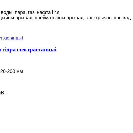
2200 кВт
ды, пара, газ, нафта і г.д.
укцыйны прывад, пнеўматычны прывад, электрычны прывад.
 мікра...
ран...
 гідраэлектрастанцыі
са Кошт ...
 Фран...
0 кВт
 20-200 мм
..
кВт
Вт
т...
сць Нізкае нагр...