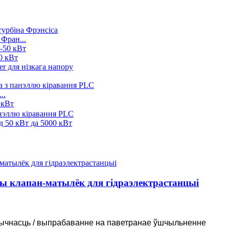
Вт, 3 кВт, 5 кВт...
 Фран...
0 кВт
..
Вт
т...
сць Нізкае нагр...
250 кВт·г 582 кВт·г...
клапан-матылёк для гідраэлектрастанцыі
Вт, 3 кВт, 5 кВт...
тычнасць / выпрабаванне на паветранае ўшчыльненне
ы генератар...