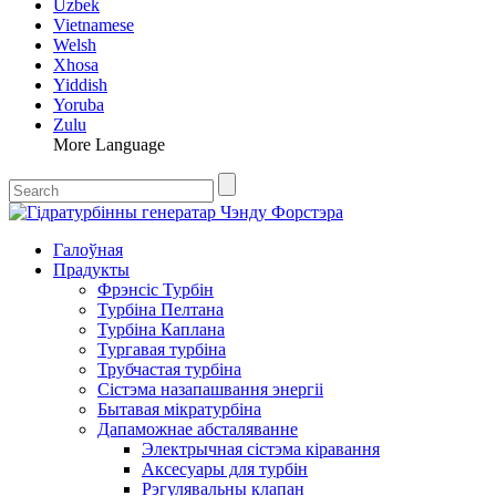
Uzbek
Vietnamese
Welsh
Xhosa
Yiddish
Yoruba
Zulu
More Language
Галоўная
Прадукты
Фрэнсіс Турбін
Турбіна Пелтана
Турбіна Каплана
Тургавая турбіна
Трубчастая турбіна
Сістэма назапашвання энергіі
Бытавая мікратурбіна
Дапаможнае абсталяванне
Электрычная сістэма кіравання
Аксесуары для турбін
Рэгулявальны клапан