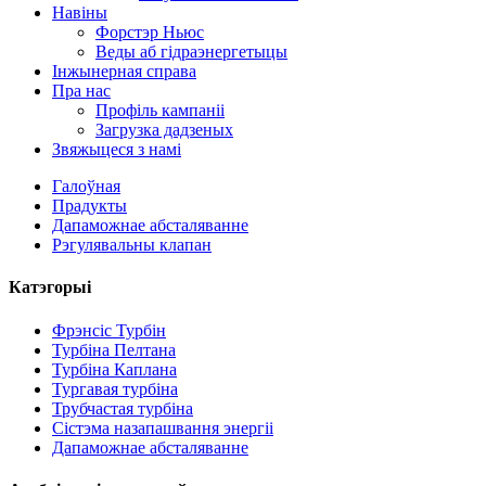
Навіны
Форстэр Ньюс
Веды аб гідраэнергетыцы
Інжынерная справа
Пра нас
Профіль кампаніі
Загрузка дадзеных
Звяжыцеся з намі
Галоўная
Прадукты
Дапаможнае абсталяванне
Рэгулявальны клапан
Катэгорыі
Фрэнсіс Турбін
Турбіна Пелтана
Турбіна Каплана
Гідрагенератар альтэрнатыўнай энергіі магутнасцю 500 кВ
Тургавая турбіна
Трубчастая турбіна
Нізкі кошт грамадзянскага будаўніцтва Высокая эфектыўна
Сістэма назапашвання энергіі
Дапаможнае абсталяванне
20-футавы кантэйнерны літый-іённы акумулятар ёмістасцю 