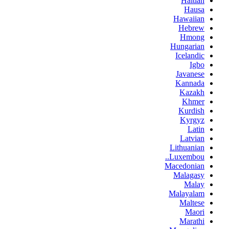
Haitian
Hausa
Hawaiian
Hebrew
Hmong
Hungarian
Icelandic
Igbo
Javanese
Kannada
Kazakh
Khmer
Kurdish
Kyrgyz
Latin
Latvian
Lithuanian
Luxembou..
Macedonian
Malagasy
Malay
Malayalam
Maltese
Maori
Marathi