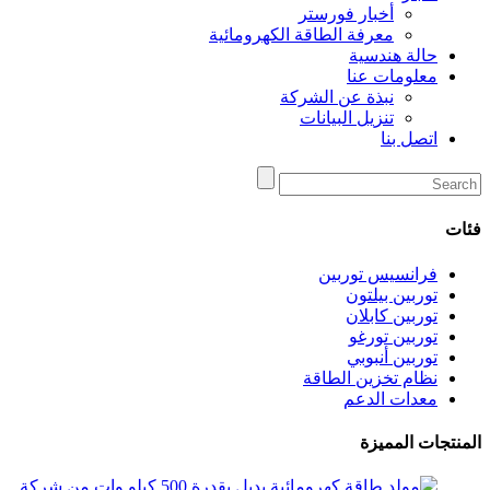
أخبار فورستر
معرفة الطاقة الكهرومائية
حالة هندسية
معلومات عنا
نبذة عن الشركة
تنزيل البيانات
اتصل بنا
فئات
فرانسيس توربين
توربين بيلتون
توربين كابلان
توربين تورغو
توربين أنبوبي
نظام تخزين الطاقة
معدات الدعم
المنتجات المميزة