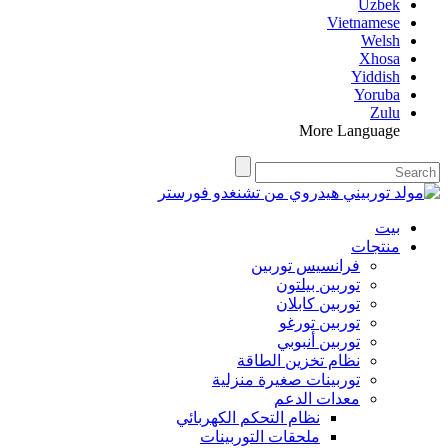
Uzbek
Vietnamese
Welsh
Xhosa
Yiddish
Yoruba
Zulu
More Language
بيت
منتجات
فرانسيس توربين
توربين بيلتون
توربين كابلان
توربين تورغو
توربين أنبوبي
نظام تخزين الطاقة
توربينات صغيرة منزلية
معدات الدعم
نظام التحكم الكهربائي
ملحقات التوربينات