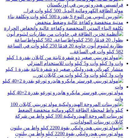
مولد الطاقة الكهرومائية البديل 500 كيلو وات فرا...
تكلفة البناء المدني المنخفضة وكفاءة عالية وانخفاض الحرارة
بطارية ليثيوم أيون حاوية 20 قدمًا 250 كيلو وات في الساعة
582 كيلو وات في الساعة...
منشار كهربائي هيدروليكي صغير ذو شفرة ثابتة بقدرة 1 كيلو
وات و3 كيلو وات و5 كيلو وات من كابلان تور...
مولد توربيني فورستر مايكرو هايدرو تورغو بقدرة 2×40 كيلو
وات
توربينات المروحة الهيدروليكية 100 كيلو واط من شركة
كابلان توربينات المولدات...
مولد توربيني هيدروليكي بقوة 2200 كيلو واط من بيلتون