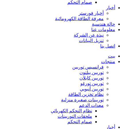
صمام التحكم
أخبار
أخبار فورستر
معرفة الطاقة الكهرومائية
حالة هندسية
معلومات عنا
نبذة عن الشركة
تنزيل البيانات
اتصل بنا
بيت
منتجات
فرانسيس توربين
توربين بيلتون
توربين كابلان
توربين تورغو
توربين أنبوبي
نظام تخزين الطاقة
توربينات صغيرة منزلية
معدات الدعم
نظام التحكم الكهربائي
ملحقات التوربينات
صمام التحكم
أخبار