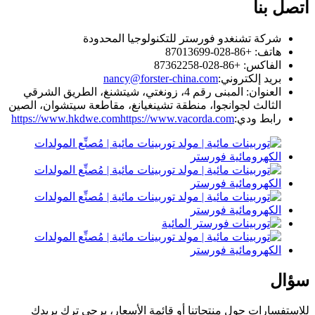
اتصل بنا
شركة تشنغدو فورستر للتكنولوجيا المحدودة
هاتف: +86-028-87013699
الفاكس: +86-028-87362258
بريد إلكتروني:
nancy@forster-china.com
العنوان: المبنى رقم 4، زونغتي، شيتشنغ، الطريق الشرقي
الثالث لجوانجوا، منطقة تشينغيانغ، مقاطعة سيتشوان، الصين
رابط ودي:
https://www.vacorda.com
https://www.hkdwe.com
سؤال
للاستفسارات حول منتجاتنا أو قائمة الأسعار، يرجى ترك بريدك