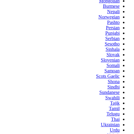
Mongolian
Burmese
Nepali
Norwegian
Pashto
Persian
Punjabi
Serbian
Sesotho
Sinhala
Slovak
Slovenian
Somali
Samoan
Scots Gaelic
Shona
Sindhi
Sundanese
Swahili
Tajik
Tamil
Telugu
Thai
Ukrainian
Urdu