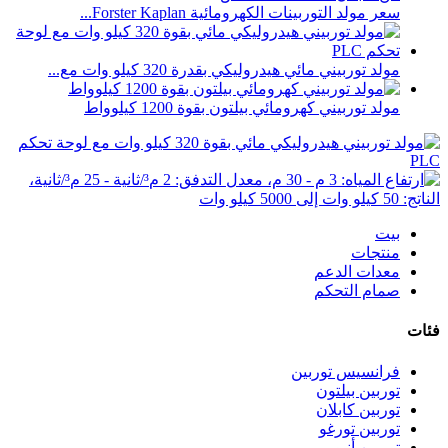
سعر مولد التوربينات الكهرومائية Forster Kaplan...
مولد توربيني مائي هيدروليكي بقدرة 320 كيلو وات مع...
مولد توربيني كهرومائي بيلتون بقوة 1200 كيلوواط
بيت
منتجات
معدات الدعم
صمام التحكم
فئات
فرانسيس توربين
توربين بيلتون
توربين كابلان
توربين تورغو
توربين أنبوبي