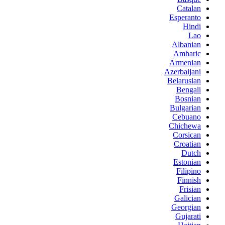
Catalan
Esperanto
Hindi
Lao
Albanian
Amharic
Armenian
Azerbaijani
Belarusian
Bengali
Bosnian
Bulgarian
Cebuano
Chichewa
Corsican
Croatian
Dutch
Estonian
Filipino
Finnish
Frisian
Galician
Georgian
Gujarati