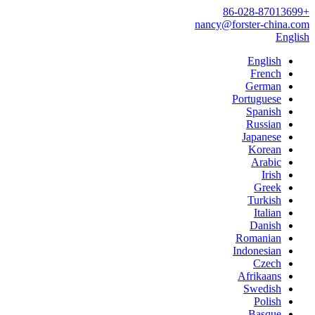
+86-028-87013699
nancy@forster-china.com
English
English
French
German
Portuguese
Spanish
Russian
Japanese
Korean
Arabic
Irish
Greek
Turkish
Italian
Danish
Romanian
Indonesian
Czech
Afrikaans
Swedish
Polish
Basque