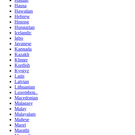
Haitian
Hausa
Hawaiian
Hebrew
Hmong
Hungarian
Icelandic
Igbo
Javanese
Kannada
Kazakh
Khmer
Kurdish
Kyrgyz
Latin
Latvian
Lithuanian
Luxembou..
Macedonian
Malagasy
Malay
Malayalam
Maltese
Maori
Marathi