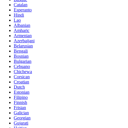
Catalan
Esperanto
Hindi
Lao
Albanian
Amharic
Armenian
Azerbaijani
Belarusian
Bengali
Bosnian
Bulgarian
Cebuano
Chichewa
Corsican
Croatian
Dutch
Estonian
Filipino
Finnish
Frisian
Galician
Georgian
Gujarati