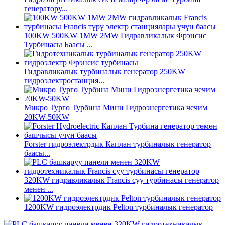
генератору...
100KW 500KW 1MW 2MW Гидравликалык Фрэнсис
Турбинасы Баасы ...
Гидравликалык турбиналык генератор 250KW
гидроэлектростанция...
Микро Турго Турбина Мини Гидроэнергетика чечим
20KW-50KW
Forster гидроэлектрдик Каплан турбиналык генератор
баасы...
320KW гидравликалык Francis суу турбинасы генератор
менен ...
1200KW гидроэлектрдик Pelton турбиналык генератор