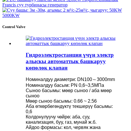
Control Valve
Гидроэлектростанция үчүн электр
алыскы автоматтык башкаруу
көпөлөк клапан
Номиналдуу диаметри: DN100～3000mm
Номиналдуу басым: PN 0,6~3,5МПа
Сыноо басымы: мөөр сыноо / аба мөөр
сыноо
Мөөр сыноо басымы: 0.66 ~ 2.56
Аба өткөрбөгөндүктү текшерүү басымы:
0,6
Колдонулуучу чөйрө: аба, суу,
канализация, буу, газ, мунай ж.б.
Айдоо формасы: кол, червяк жана