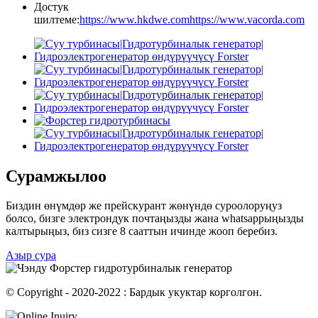
Достук
шилтеме:
https://www.hkdwe.com
https://www.vacorda.com
Сурамжылоо
Биздин өнүмдөр же прейскурант жөнүндө суроолоруңуз
болсо, бизге электрондук почтаңызды жана whatsappыңызды
калтырыңыз, биз сизге 8 сааттын ичинде жооп беребиз.
Азыр сура
© Copyright - 2020-2022 : Бардык укуктар корголгон.