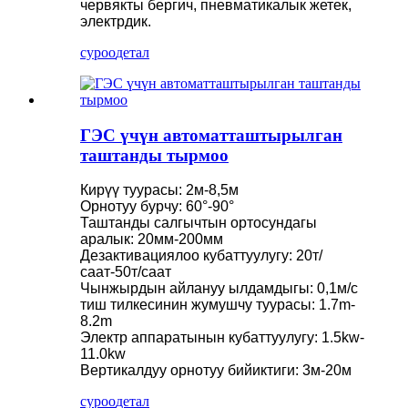
червякты бергич, пневматикалык жетек,
электрдик.
суроо
детал
ГЭС үчүн автоматташтырылган
таштанды тырмоо
Кирүү туурасы: 2м-8,5м
Орнотуу бурчу: 60°-90°
Таштанды салгычтын ортосундагы
аралык: 20мм-200мм
Дезактивациялоо кубаттуулугу: 20т/
саат-50т/саат
Чынжырдын айлануу ылдамдыгы: 0,1м/с
тиш тилкесинин жумушчу туурасы: 1.7m-
8.2m
Электр аппаратынын кубаттуулугу: 1.5kw-
11.0kw
Вертикалдуу орнотуу бийиктиги: 3м-20м
суроо
детал