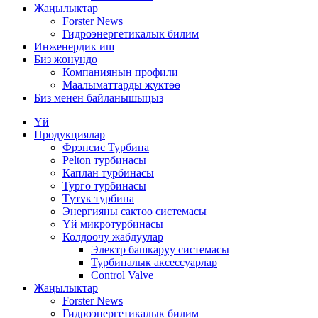
Жаңылыктар
Forster News
Гидроэнергетикалык билим
Инженердик иш
Биз жөнүндө
Компаниянын профили
Маалыматтарды жүктөө
Биз менен байланышыңыз
Үй
Продукциялар
Фрэнсис Турбина
Pelton турбинасы
Каплан турбинасы
Турго турбинасы
Түтүк турбина
Энергияны сактоо системасы
Үй микротурбинасы
Колдоочу жабдуулар
Электр башкаруу системасы
Турбиналык аксессуарлар
Control Valve
Жаңылыктар
Forster News
Гидроэнергетикалык билим