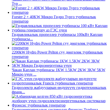
Тур ...
Forster 2 × 40KW Микро Гидро Турго турбиналык
генератор
Гидравликалык пропеллер турбинасы 100кВт Каплан
турбинасы...
2200kW Hydro Power Pelton суу дөңгөлөк турбиналык
генератор
Чакан Каплан турбинасы 1KW 1.5KW 2KW 3KW 5KW
Микро үчүн ...
Гидроэлектр жабдууларын өндүрүүчү гидротехникалык
франк...
Гидроэнергетикалык системалар Фрэнсис Турбина