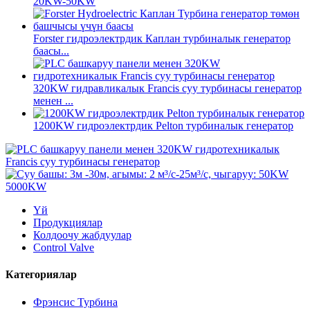
20KW-50KW
Forster гидроэлектрдик Каплан турбиналык генератор
баасы...
320KW гидравликалык Francis суу турбинасы генератор
менен ...
1200KW гидроэлектрдик Pelton турбиналык генератор
Үй
Продукциялар
Колдоочу жабдуулар
Control Valve
Категориялар
Фрэнсис Турбина