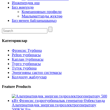
Инженердик иш
Биз жөнүндө
Компаниянын профили
Маалыматтарды жүктөө
Биз менен байланышыңыз
Категориялар
Фрэнсис Турбина
Pelton турбинасы
Каплан турбинасы
Турго турбинасы
Түтүк турбина
Энергияны сактоо системасы
Колдоочу жабдуулар
Feature Products
Альтернативдик энергия гидроэлектрогенератору
500KW Fra...