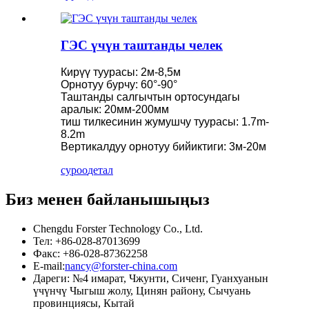
ГЭС үчүн таштанды челек
Кирүү туурасы: 2м-8,5м
Орнотуу бурчу: 60°-90°
Таштанды салгычтын ортосундагы
аралык: 20мм-200мм
тиш тилкесинин жумушчу туурасы: 1.7m-
8.2m
Вертикалдуу орнотуу бийиктиги: 3м-20м
суроо
детал
Биз менен байланышыңыз
Chengdu Forster Technology Co., Ltd.
Тел: +86-028-87013699
Факс: +86-028-87362258
E-mail:
nancy@forster-china.com
Дареги: №4 имарат, Чжунти, Сиченг, Гуанхуанын
үчүнчү Чыгыш жолу, Цинян району, Сычуань
провинциясы, Кытай