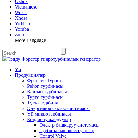
Uzbek
Vietnamese
Welsh
Xhosa
Yiddish
Yoruba
Zulu
More Language
Үй
Продукциялар
Фрэнсис Турбина
Pelton турбинасы
Каплан турбинасы
Турго турбинасы
Түтүк турбина
Энергияны сактоо системасы
Үй микротурбинасы
Колдоочу жабдуулар
Электр башкаруу системасы
Турбиналык аксессуарлар
Control Valve