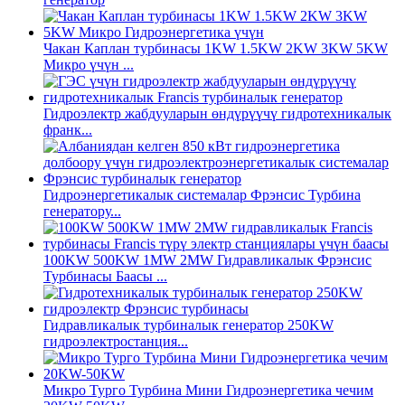
Чакан Каплан турбинасы 1KW 1.5KW 2KW 3KW 5KW
Микро үчүн ...
Гидроэлектр жабдууларын өндүрүүчү гидротехникалык
франк...
Гидроэнергетикалык системалар Фрэнсис Турбина
генератору...
100KW 500KW 1MW 2MW Гидравликалык Фрэнсис
Турбинасы Баасы ...
Гидравликалык турбиналык генератор 250KW
гидроэлектростанция...
Микро Турго Турбина Мини Гидроэнергетика чечим