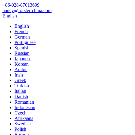
+86-028-87013699
nancy@forster-china.com
English
English
French
German
Portuguese
Spanish
Russian
Japanese
Korean
Arabic
Irish
Greek
Turkish
Italian
Danish
Romanian
Indonesian
Czech
Afrikaans
Swedish
Polish
Basque