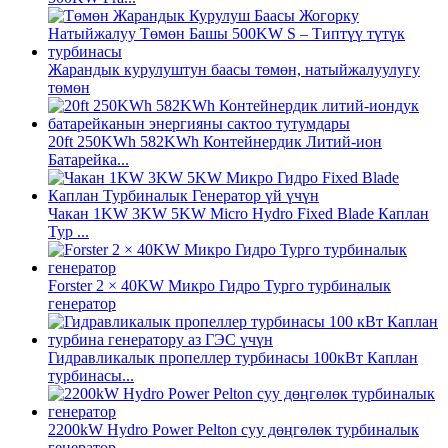
Жарандык курулуштун баасы төмөн, натыйжалуулугу
төмөн
20ft 250KWh 582KWh Контейнердик Литий-ион
Батарейка...
Чакан 1KW 3KW 5KW Micro Hydro Fixed Blade Каплан
Тур ...
Forster 2 × 40KW Микро Гидро Турго турбиналык
генератор
Гидравликалык пропеллер турбинасы 100кВт Каплан
турбинасы...
2200kW Hydro Power Pelton суу дөңгөлөк турбиналык
генератор