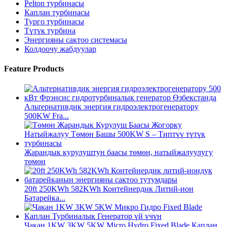
Pelton турбинасы
Каплан турбинасы
Турго турбинасы
Түтүк турбина
Энергияны сактоо системасы
Колдоочу жабдуулар
Feature Products
Альтернативдик энергия гидроэлектрогенератору
500KW Fra...
Жарандык курулуштун баасы төмөн, натыйжалуулугу
төмөн
20ft 250KWh 582KWh Контейнердик Литий-ион
Батарейка...
Чакан 1KW 3KW 5KW Micro Hydro Fixed Blade Каплан