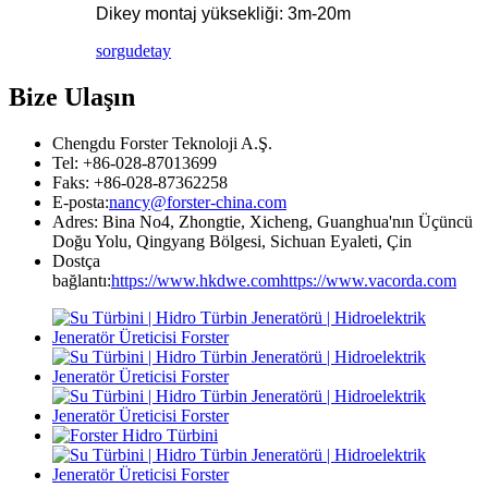
Dikey montaj yüksekliği: 3m-20m
sorgu
detay
Bize Ulaşın
Chengdu Forster Teknoloji A.Ş.
Tel: +86-028-87013699
Faks: +86-028-87362258
E-posta:
nancy@forster-china.com
Adres: Bina No4, Zhongtie, Xicheng, Guanghua'nın Üçüncü
Doğu Yolu, Qingyang Bölgesi, Sichuan Eyaleti, Çin
Dostça
bağlantı:
https://www.hkdwe.com
https://www.vacorda.com