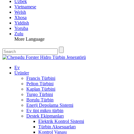
Uzbek
Vietnamese
Welsh
Xhosa
Yiddish
Yoruba
Zulu
More Language
Ev
Ürünler
Francis Türbini
Pelton Türbini
Kaplan Türbini
Turgo Türbini
Borulu Türbin
Enerji Depolama Sistemi
Ev tipi mikro türbin
Destek Ekipmanları
Elektrik Kontrol Sistemi
Türbin Aksesuarları
Kontrol Vanası