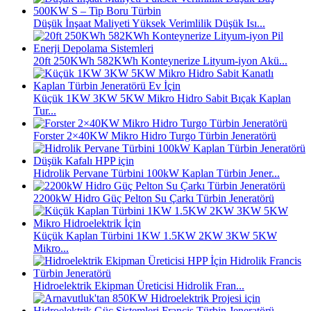
Düşük İnşaat Maliyeti Yüksek Verimlilik Düşük Isı...
20ft 250KWh 582KWh Konteynerize Lityum-iyon Akü...
Küçük 1KW 3KW 5KW Mikro Hidro Sabit Bıçak Kaplan
Tur...
Forster 2×40KW Mikro Hidro Turgo Türbin Jeneratörü
Hidrolik Pervane Türbini 100kW Kaplan Türbin Jener...
2200kW Hidro Güç Pelton Su Çarkı Türbin Jeneratörü
Küçük Kaplan Türbini 1KW 1.5KW 2KW 3KW 5KW
Mikro...
Hidroelektrik Ekipman Üreticisi Hidrolik Fran...