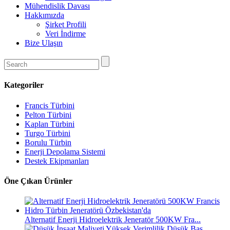
Mühendislik Davası
Hakkımızda
Şirket Profili
Veri İndirme
Bize Ulaşın
Kategoriler
Francis Türbini
Pelton Türbini
Kaplan Türbini
Turgo Türbini
Borulu Türbin
Enerji Depolama Sistemi
Destek Ekipmanları
Öne Çıkan Ürünler
Alternatif Enerji Hidroelektrik Jeneratör 500KW Fra...