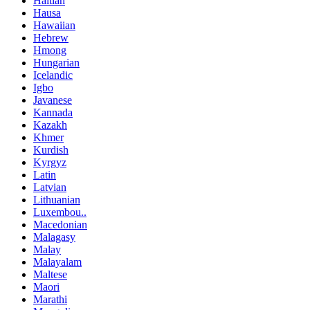
Haitian
Hausa
Hawaiian
Hebrew
Hmong
Hungarian
Icelandic
Igbo
Javanese
Kannada
Kazakh
Khmer
Kurdish
Kyrgyz
Latin
Latvian
Lithuanian
Luxembou..
Macedonian
Malagasy
Malay
Malayalam
Maltese
Maori
Marathi