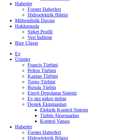
Haberler
Forster Haberleri
Hidroelektrik Bilgisi
Mühendislik Davası
Hakkımızda
Şirket Profili
Veri İndirme
Bize Ulaşın
Ev
Ürünler
Francis Türbini
Pelton Türbini
Kaplan Türbini
Turgo Türbini
Borulu Türbin
Enerji Depolama Sistemi
Ev tipi mikro türbin
Destek Ekipmanları
Elektrik Kontrol Sistemi
Türbin Aksesuarları
Kontrol Vanası
Haberler
Forster Haberleri
Hidroelektrik Bilgisi