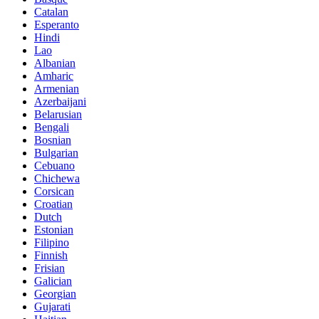
Catalan
Esperanto
Hindi
Lao
Albanian
Amharic
Armenian
Azerbaijani
Belarusian
Bengali
Bosnian
Bulgarian
Cebuano
Chichewa
Corsican
Croatian
Dutch
Estonian
Filipino
Finnish
Frisian
Galician
Georgian
Gujarati