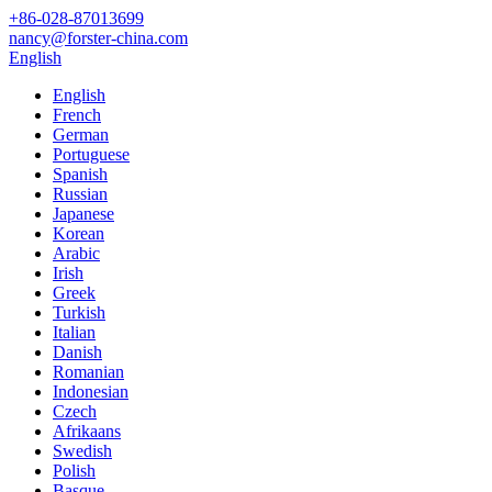
+86-028-87013699
nancy@forster-china.com
English
English
French
German
Portuguese
Spanish
Russian
Japanese
Korean
Arabic
Irish
Greek
Turkish
Italian
Danish
Romanian
Indonesian
Czech
Afrikaans
Swedish
Polish
Basque