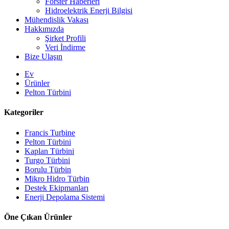
Forster Haberleri
Hidroelektrik Enerji Bilgisi
Mühendislik Vakası
Hakkımızda
Şirket Profili
Veri İndirme
Bize Ulaşın
Ev
Ürünler
Pelton Türbini
Kategoriler
Francis Turbine
Pelton Türbini
Kaplan Türbini
Turgo Türbini
Alternatif Enerji Hidroelektrik Jeneratörü 500KW Fra...
Borulu Türbin
Mikro Hidro Türbin
Düşük İnşaat Maliyeti, Yüksek Verimlilik, Düşük Isı...
Destek Ekipmanları
Enerji Depolama Sistemi
20 ft 250 kWh 582 kWh Konteynerli Lityum-iyon Batarya...
Öne Çıkan Ürünler
Küçük 10kW 12kW 15kW 20kW Mikro Hidro Sabit Kanatlı Ka