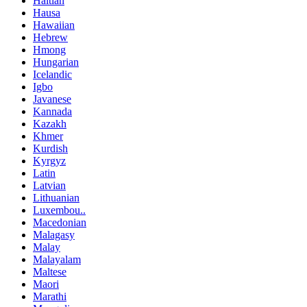
Haitian
Hausa
Hawaiian
Hebrew
Hmong
Hungarian
Icelandic
Igbo
Javanese
Kannada
Kazakh
Khmer
Kurdish
Kyrgyz
Latin
Latvian
Lithuanian
Luxembou..
Macedonian
Malagasy
Malay
Malayalam
Maltese
Maori
Marathi