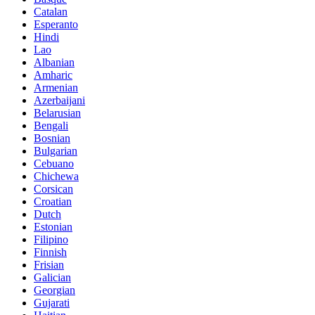
Catalan
Esperanto
Hindi
Lao
Albanian
Amharic
Armenian
Azerbaijani
Belarusian
Bengali
Bosnian
Bulgarian
Cebuano
Chichewa
Corsican
Croatian
Dutch
Estonian
Filipino
Finnish
Frisian
Galician
Georgian
Gujarati