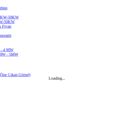
20KW-50KW
Loading...
...
örü