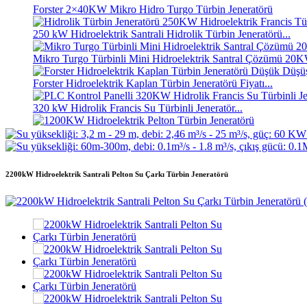
Forster 2×40KW Mikro Hidro Turgo Türbin Jeneratörü
250 kW Hidroelektrik Santrali Hidrolik Türbin Jeneratörü...
Mikro Turgo Türbinli Mini Hidroelektrik Santral Çözümü 
Forster Hidroelektrik Kaplan Türbin Jeneratörü Fiyatı...
320 kW Hidrolik Francis Su Türbinli Jeneratör...
1200KW Hidroelektrik Pelton Türbin Jeneratörü
Alternatif Enerji Hidroelektrik Jeneratörü 500KW Fra...
2200kW Hidroelektrik Santrali Pelton Su Çarkı Türbin Jeneratörü
Düşük İnşaat Maliyeti, Yüksek Verimlilik, Düşük Isı...
20 ft 250 kWh 582 kWh Konteynerli Lityum-iyon Batarya...
Küçük 10kW 12kW 15kW 20kW Mikro Hidro Sabit Kanatlı Ka
Forster 2×40KW Mikro Hidro Turgo Türbin Jeneratörü
Hidrolik Pervaneli Türbin 100kW Kaplan Türbin Jeneratörü...
2200kW Hidroelektrik Santrali Pelton Su Çarkı Türbin Jenerat