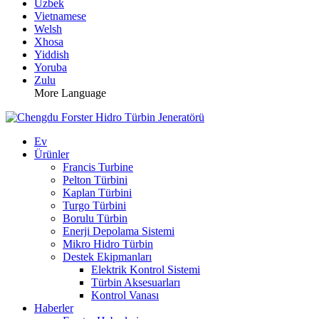
Uzbek
Vietnamese
Welsh
Xhosa
Yiddish
Yoruba
Zulu
More Language
Ev
Ürünler
Francis Turbine
Pelton Türbini
Kaplan Türbini
Turgo Türbini
Borulu Türbin
Enerji Depolama Sistemi
Mikro Hidro Türbin
Destek Ekipmanları
Elektrik Kontrol Sistemi
Türbin Aksesuarları
Kontrol Vanası
Haberler