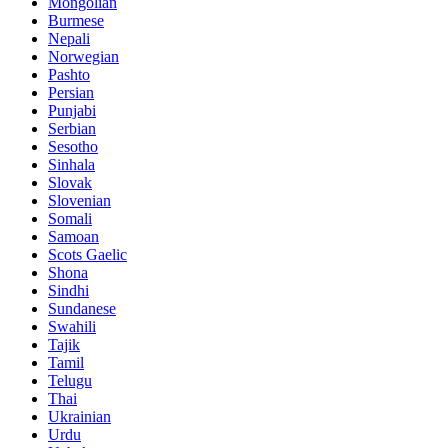
Mongolian
Burmese
Nepali
Norwegian
Pashto
Persian
Punjabi
Serbian
Sesotho
Sinhala
Slovak
Slovenian
Somali
Samoan
Scots Gaelic
Shona
Sindhi
Sundanese
Swahili
Tajik
Tamil
Telugu
Thai
Ukrainian
Urdu