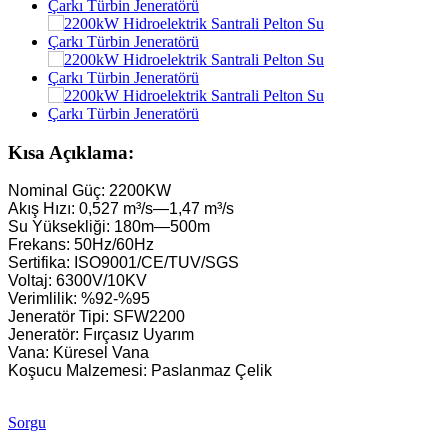
Küçük Kaplan Türbini 10KW 12KW 15KW Mikro Hidroelektrik
Hidroelektrik Ekipman Üreticisi Hydraulic Franc...
Hidroelektrik Enerji Sistemleri Francis Türbin Jeneratörü...
100KW 500KW 1MW 2MW Hidrolik Francis Türbin Fiyatı...
Kısa Açıklama:
250 kW Hidroelektrik Santrali Hidrolik Türbin Jeneratörü...
Nominal Güç: 2200KW
Akış Hızı: 0,527 m³/s—1,47 m³/s
Mikro Turgo Türbinli Mini Hidroelektrik Santral Çözümü 
Su Yüksekliği: 180m—500m
Frekans: 50Hz/60Hz
Forster Hidroelektrik Kaplan Türbin Jeneratörü Fiyatı...
Sertifika: ISO9001/CE/TUV/SGS
Voltaj: 6300V/10KV
320 kW Hidrolik Francis Su Türbinli Jeneratör...
Verimlilik: %92-%95
Jeneratör Tipi: SFW2200
1200KW Hidroelektrik Pelton Türbin Jeneratörü
Jeneratör: Fırçasız Uyarım
Vana: Küresel Vana
Alternatif Enerji Hidroelektrik Jeneratörü 500KW Fra...
Koşucu Malzemesi: Paslanmaz Çelik
Düşük İnşaat Maliyeti, Yüksek Verimlilik, Düşük Isı...
Sorgu
20 ft 250 kWh 582 kWh Konteynerli Lityum-iyon Batarya...