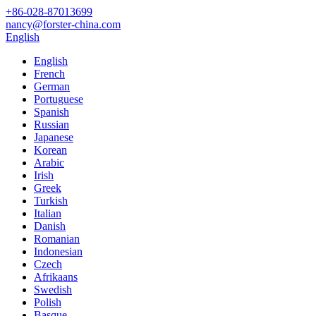
+86-028-87013699
nancy@forster-china.com
English
English
French
German
Portuguese
Spanish
Russian
Japanese
Korean
Arabic
Irish
Greek
Turkish
Italian
Danish
Romanian
Indonesian
Czech
Afrikaans
Swedish
Polish
Basque