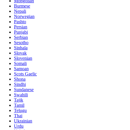
Mongolian
Burmese
Nepali
Norwegian
Pashto
Persian
Punjabi
Serbian
Sesotho
Sinhala
Slovak
Slovenian
Somali
Samoan
Scots Gaelic
Shona
Sindhi
Sundanese
Swahili
Tajik
Tamil
Telugu
Thai
Ukrainian
Urdu