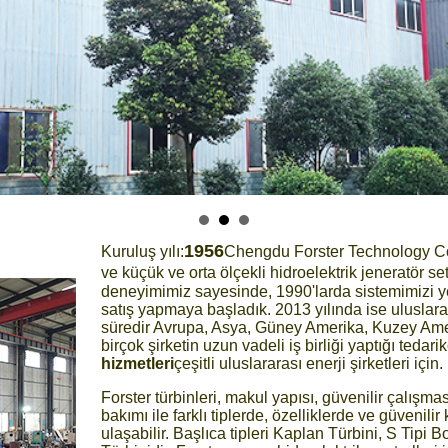
1956
Kuruluş yılı:
Chengdu Forster Technology Co.,
ve küçük ve orta ölçekli hidroelektrik jeneratör setl
deneyimimiz sayesinde, 1990'larda sistemimizi ye
satış yapmaya başladık. 2013 yılında ise ulusla
süredir Avrupa, Asya, Güney Amerika, Kuzey Amer
birçok şirketin uzun vadeli iş birliği yaptığı tedari
hizmetleri
çeşitli uluslararası enerji şirketleri için.
Forster türbinleri, makul yapısı, güvenilir çalışmas
bakımı ile farklı tiplerde, özelliklerde ve güvenili
ulaşabilir. Başlıca tipleri Kaplan Türbini, S Tipi 