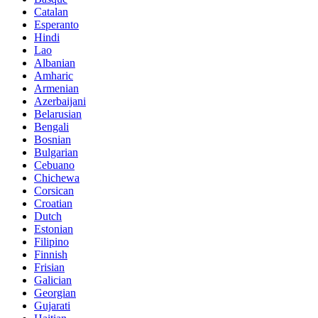
Catalan
Esperanto
Hindi
Lao
Albanian
Amharic
Armenian
Azerbaijani
Belarusian
Bengali
Bosnian
Bulgarian
Cebuano
Chichewa
Corsican
Croatian
Dutch
Estonian
Filipino
Finnish
Frisian
Galician
Georgian
Gujarati