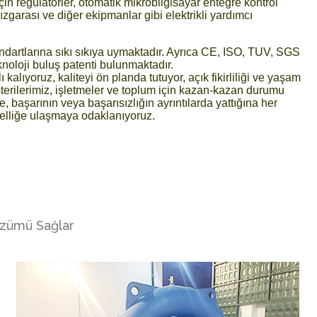
 için regülatörler, otomatik mikrobilgisayar entegre kontrol
 ızgarası ve diğer ekipmanlar gibi elektrikli yardımcı
andartlarına sıkı sıkıya uymaktadır. Ayrıca CE, ISO, TUV, SGS
eknoloji buluş patenti bulunmaktadır.
alıyoruz, kaliteyi ön planda tutuyor, açık fikirliliği ve yaşam
terilerimiz, işletmeler ve toplum için kazan-kazan durumu
, başarının veya başarısızlığın ayrıntılarda yattığına her
lliğe ulaşmaya odaklanıyoruz.
Çözümü Sağlar