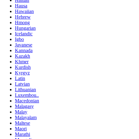
Haitian
Hausa
Hawaiian
Hebrew
Hmong
Hungarian
Icelandic
Igbo
Javanese
Kannada
Kazakh
Khmer
Kurdish
Kyrgyz
Latin
Latvian
Lithuanian
Luxembou..
Macedonian
Malagasy
Malay
Malayalam
Maltese
Maori
Marathi