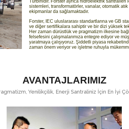
Türbinidir. Forster ayrıca hidroelektrik santralleri
sistemleri, transformatörler, vanalar, otomatik atık
ekipmanlar da sağlamaktadır.
Forster, IEC uluslararası standartlarına ve GB st
ve diğer sertifikalara sahiptir ve bir dizi yüksek t
Her zaman dürüstlük ve pragmatizm ilkesine bağlı k
felsefesini çalışmalarımıza entegre ediyor ve müş
yaratmaya çalışıyoruz. Şiddetli piyasa rekabetinde
zaman önem veriyor ve işletme ruhuyla mükemme
AVANTAJLARIMIZ
ragmatizm, Yenilikçilik, Enerji Santraliniz İçin En İyi 