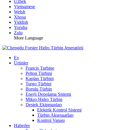
Uzbek
Vietnamese
Welsh
Xhosa
Yiddish
Yoruba
Zulu
More Language
Ev
Ürünler
Francis Turbine
Pelton Türbini
Kaplan Türbini
Turgo Türbini
Borulu Türbin
Enerji Depolama Sistemi
Mikro Hidro Türbin
Destek Ekipmanları
Elektrik Kontrol Sistemi
Türbin Aksesuarları
Kontrol Vanası
Haberler