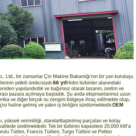
 Ltd., bir zamanlar Çin Makine Bakanlığı'nın bir yan kuruluşu
66 yıl
erinin yetkili üreticisiydi.
Hidro türbinler alanındaki
niden yapılandırdık ve bağımsız olarak tasarım, üretim ve
rarası pazara açılmaya başladık. Şu anda ekipmanlarımız uzun
ika ve diğer birçok su zengini bölgeye ihraç edilmekte olup,
kçisi haline gelmiş ve yakın iş birliğini sürdürmektedir.
OEM
ı, yüksek verimliliği, standartlaştırılmış parçaları ve kolay
r kalitede üretilmektedir. Tek bir türbinin kapasitesi 20.000 kW'a
Borulu Türbin, Francis Türbini, Turgo Türbini ve Pelton