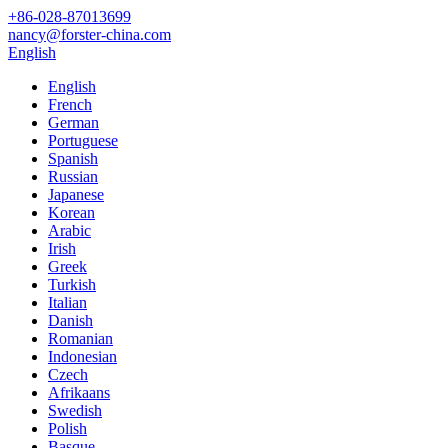
+86-028-87013699
nancy@forster-china.com
English
English
French
German
Portuguese
Spanish
Russian
Japanese
Korean
Arabic
Irish
Greek
Turkish
Italian
Danish
Romanian
Indonesian
Czech
Afrikaans
Swedish
Polish
Basque