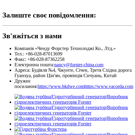
Залиште своє повідомлення:
Зв'яжіться з нами
Компанія «Ченду Форстер Технолоджі Ко., Лтд.»
Тел.: +86-028-87013699
Факс: +86-028-87362258
Електронна пошта:
nancy@forster-china.com
Адреса: Будівля №4, Чжунте, Січен, Третя Східна дорога
Гуанхуа, район Цін'ян, провінція Сичуань, Китай
Дружнє
посилання:
https://www.hkdwe.com
https://www.vacorda.com