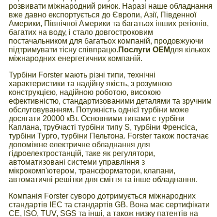
розвивати міжнародний ринок. Наразі наше обладнання
вже давно експортується до Європи, Азії, Південної
Америки, Північної Америки та багатьох інших регіонів,
багатих на воду, і стало довгостроковим
постачальником для багатьох компаній, продовжуючи
підтримувати тісну співпрацю.
Послуги OEM
для кількох
міжнародних енергетичних компаній.
Турбіни Forster мають різні типи, технічні
характеристики та надійну якість, з розумною
конструкцією, надійною роботою, високою
ефективністю, стандартизованими деталями та зручним
обслуговуванням. Потужність однієї турбіни може
досягати 20000 кВт. Основними типами є турбіни
Каплана, трубчасті турбіни типу S, турбіни Френсіса,
турбіни Турго, турбіни Пельтона. Forster також постачає
допоміжне електричне обладнання для
гідроелектростанцій, таке як регулятори,
автоматизовані системи управління з
мікрокомп'ютером, трансформатори, клапани,
автоматичні решітки для сміття та інше обладнання.
Компанія Forster суворо дотримується міжнародних
стандартів IEC та стандартів GB. Вона має сертифікати
CE, ISO, TUV, SGS та інші, а також низку патентів на