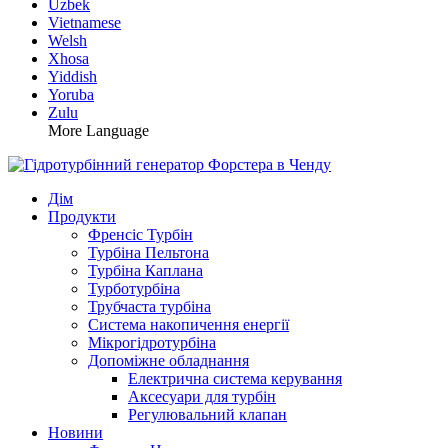
Uzbek
Vietnamese
Welsh
Xhosa
Yiddish
Yoruba
Zulu
More Language
Дім
Продукти
Френсіс Турбін
Турбіна Пельтона
Турбіна Каплана
Турботурбіна
Трубчаста турбіна
Система накопичення енергії
Мікрогідротурбіна
Допоміжне обладнання
Електрична система керування
Аксесуари для турбін
Регулювальний клапан
Новини