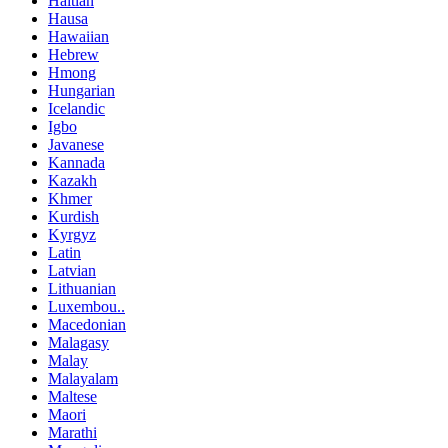
Haitian
Hausa
Hawaiian
Hebrew
Hmong
Hungarian
Icelandic
Igbo
Javanese
Kannada
Kazakh
Khmer
Kurdish
Kyrgyz
Latin
Latvian
Lithuanian
Luxembou..
Macedonian
Malagasy
Malay
Malayalam
Maltese
Maori
Marathi