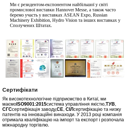
Ми є резидентом-експонентом найбільшої у світі
промислової виставки Hannover Messe, а також часто
беремо участь у виставках ASEAN Expo, Russian
Machinery Exhibition, Hydro Vision та інших виставках у
Сполучених Штатах.
Сертифікати
Як високотехнологічне підприємство в Китаї, ми
маємо
ISO9001:2015
система управління якістю,
ТУВ
,
СГС
сертифікація заводу,
CE
,
СІЛ
сертифікацію та низку
патентів на інноваційні винаходи. У 2013 році компанія
отримала кваліфікацію на імпорт та експорт і розпочала
міжнародну торгівлю.