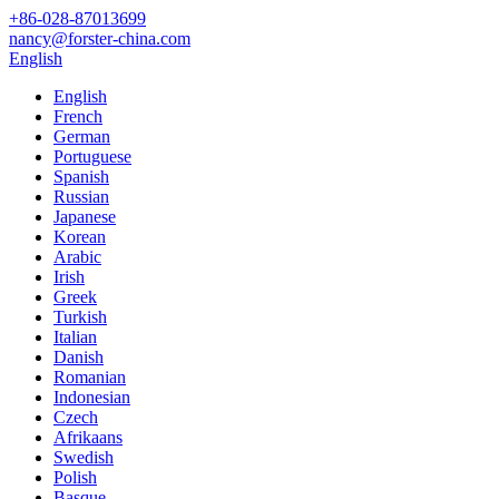
+86-028-87013699
nancy@forster-china.com
English
English
French
German
Portuguese
Spanish
Russian
Japanese
Korean
Arabic
Irish
Greek
Turkish
Italian
Danish
Romanian
Indonesian
Czech
Afrikaans
Swedish
Polish
Basque