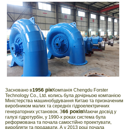
1956 рік
Засновано в
Компанія Chengdu Forster
Technology Co., Ltd. колись була дочірньою компанією
Міністерства машинобудування Китаю та призначеним
виробником малих та середніх гідроелектричних
66 років
генераторних установок. З
Маючи досвід у
галузі гідротурбін, у 1990-х роках система була
реформована та почала самостійно проектувати,
виробляти та продавати. А у 2013 році почала