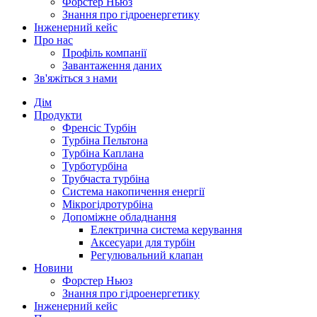
Форстер Ньюз
Знання про гідроенергетику
Інженерний кейс
Про нас
Профіль компанії
Завантаження даних
Зв'яжіться з нами
Дім
Продукти
Френсіс Турбін
Турбіна Пельтона
Турбіна Каплана
Турботурбіна
Трубчаста турбіна
Система накопичення енергії
Мікрогідротурбіна
Допоміжне обладнання
Електрична система керування
Аксесуари для турбін
Регулювальний клапан
Новини
Форстер Ньюз
Знання про гідроенергетику
Інженерний кейс