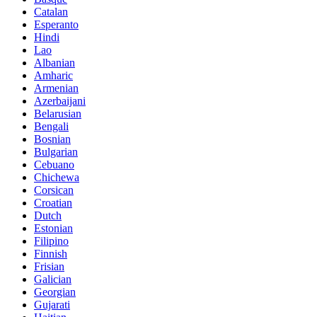
Catalan
Esperanto
Hindi
Lao
Albanian
Amharic
Armenian
Azerbaijani
Belarusian
Bengali
Bosnian
Bulgarian
Cebuano
Chichewa
Corsican
Croatian
Dutch
Estonian
Filipino
Finnish
Frisian
Galician
Georgian
Gujarati