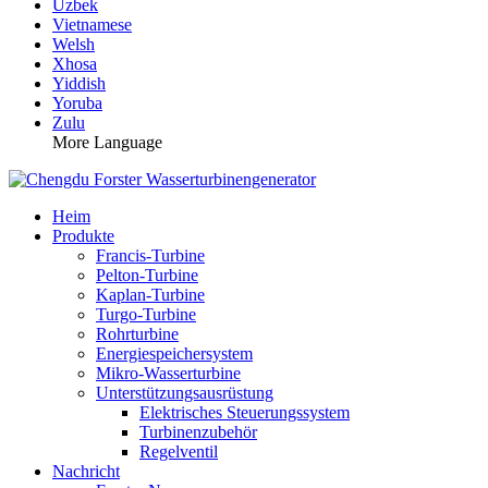
Uzbek
Vietnamese
Welsh
Xhosa
Yiddish
Yoruba
Zulu
More Language
Heim
Produkte
Francis-Turbine
Pelton-Turbine
Kaplan-Turbine
Turgo-Turbine
Rohrturbine
Energiespeichersystem
Mikro-Wasserturbine
Unterstützungsausrüstung
Elektrisches Steuerungssystem
Turbinenzubehör
Regelventil
Nachricht