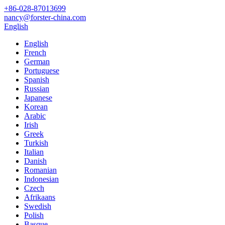
+86-028-87013699
nancy@forster-china.com
English
English
French
German
Portuguese
Spanish
Russian
Japanese
Korean
Arabic
Irish
Greek
Turkish
Italian
Danish
Romanian
Indonesian
Czech
Afrikaans
Swedish
Polish
Basque