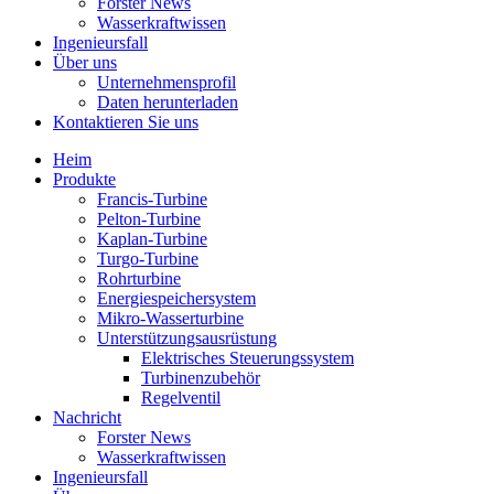
Forster News
Wasserkraftwissen
Ingenieursfall
Über uns
Unternehmensprofil
Daten herunterladen
Kontaktieren Sie uns
Heim
Produkte
Francis-Turbine
Pelton-Turbine
Kaplan-Turbine
Turgo-Turbine
Rohrturbine
Energiespeichersystem
Mikro-Wasserturbine
Unterstützungsausrüstung
Elektrisches Steuerungssystem
Turbinenzubehör
Regelventil
Nachricht
Forster News
Wasserkraftwissen
Ingenieursfall