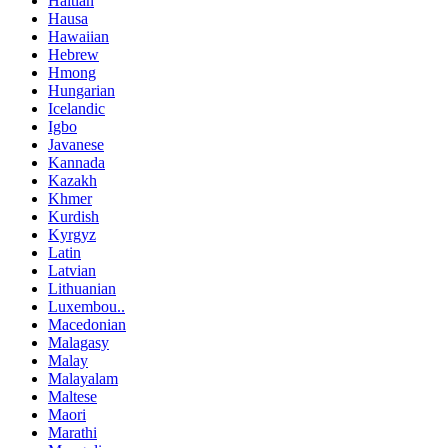
Haitian
Hausa
Hawaiian
Hebrew
Hmong
Hungarian
Icelandic
Igbo
Javanese
Kannada
Kazakh
Khmer
Kurdish
Kyrgyz
Latin
Latvian
Lithuanian
Luxembou..
Macedonian
Malagasy
Malay
Malayalam
Maltese
Maori
Marathi