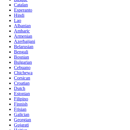
Catalan
Esperanto
Hindi
Lao
Albanian
Amharic
Armenian
Azerbaijani
Belarusian
Bengali
Bosnian
Bulgarian
Cebuano
Chichewa
Corsican
Croatian
Dutch
Estonian
Filipino
Finnish
Frisian
Galician
Georgian
Gujarati