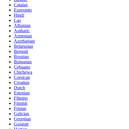
Catalan
Esperanto
Hindi
Lao
Albanian
Amharic
Armenian
Azerbaijani
Belarusian
Bengali
Bosnian
Bulgarian
Cebuano
Chichewa
Corsican
Croatian
Dutch
Estonian
Filipino
Finnish
Frisian
Galician
Georgian
Gujarati