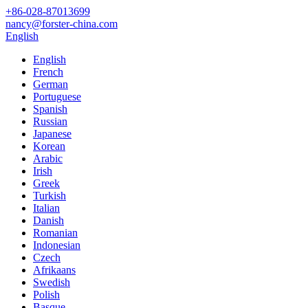
+86-028-87013699
nancy@forster-china.com
English
English
French
German
Portuguese
Spanish
Russian
Japanese
Korean
Arabic
Irish
Greek
Turkish
Italian
Danish
Romanian
Indonesian
Czech
Afrikaans
Swedish
Polish
Basque