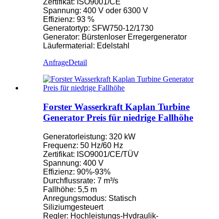
Zertifikat: ISO9001/CE
Spannung: 400 V oder 6300 V
Effizienz: 93 %
Generatortyp: SFW750-12/1730
Generator: Bürstenloser Erregergenerator
Läufermaterial: Edelstahl
Anfrage
Detail
Forster Wasserkraft Kaplan Turbine
Generator Preis für niedrige Fallhöhe
Generatorleistung: 320 kW
Frequenz: 50 Hz/60 Hz
Zertifikat: ISO9001/CE/TÜV
Spannung: 400 V
Effizienz: 90%-93%
Durchflussrate: 7 m³/s
Fallhöhe: 5,5 m
Anregungsmodus: Statisch
Siliziumgesteuert
Regler: Hochleistungs-Hydraulik-