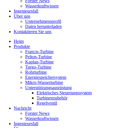
Forster News
Wasserkraftwissen
Ingenieursfall
Über uns
Unternehmensprofil
Daten herunterladen
Kontaktieren Sie uns
Heim
Produkte
Francis-Turbine
Pelton-Turbine
Kaplan-Turbine
Turgo-Turbine
Rohrturbine
Energiespeichersystem
Mikro-Wasserturbine
Unterstützungsausrüstung
Elektrisches Steuerungssystem
Turbinenzubehör
Regelventil
Nachricht
Forster News
Wasserkraftwissen
Ingenieursfall