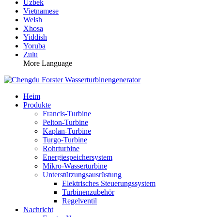
Uzbek
Vietnamese
Welsh
Xhosa
Yiddish
Yoruba
Zulu
More Language
Heim
Produkte
Francis-Turbine
Pelton-Turbine
Kaplan-Turbine
Turgo-Turbine
Rohrturbine
Energiespeichersystem
Mikro-Wasserturbine
Unterstützungsausrüstung
Elektrisches Steuerungssystem
Turbinenzubehör
Regelventil
Nachricht