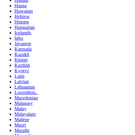
Haitian
Hausa
Hawaiian
Hebrew
Hmong
Hungarian
Icelandic
Igbo
Javanese
Kannada
Kazakh
Khmer
Kurdish
Kyrgyz
Latin
Latvian
Lithuanian
Luxembou..
Macedonian
Malagasy
Malay
Malayalam
Maltese
Maori
Marathi