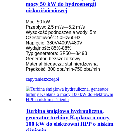
mocy 50 kW do hydroenergii
niskociśnieniowej
Moc: 50 kW
Przepływ: 2,5 m³/s—5,2 m³/s
Wysokość podnoszenia wody: 5m
Częstotliwość: 50Hz/60Hz
Napięcie: 380V/400V/480V
Wydajność: 85%-88%
Typ generatora: SF50—8/493
Generator: bezszczotkowy
Materiał biegacza: stal nierdzewna
Prędkość: 300 obr./min-750 obr./min
zapytanie
szczegół
Turbina śmigłowa hydrauliczna,
generator turbiny Kaplana o mocy
100 kW do elektrowni HPP o niskim
ciśnieniu