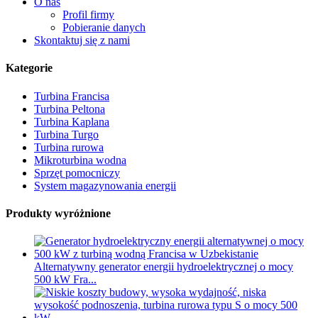
O nas
Profil firmy
Pobieranie danych
Skontaktuj się z nami
Kategorie
Turbina Francisa
Turbina Peltona
Turbina Kaplana
Turbina Turgo
Turbina rurowa
Mikroturbina wodna
Sprzęt pomocniczy
System magazynowania energii
Produkty wyróżnione
Alternatywny generator energii hydroelektrycznej o mocy
500 kW Fra...