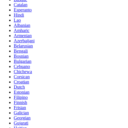
Catalan
Esperanto
Hindi
Lao
Albanian
Amharic
Armenian
Azerbaijani
Belarusian
Bengali
Bosnian
Bulgarian
Cebuano
Chichewa
Corsican
Croatian
Dutch
Estonian
Filipino
Finnish
Frisian
Galician
Georgian
Gujarati