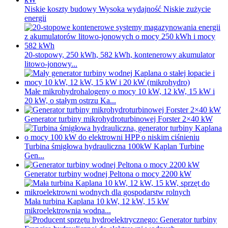
Niskie koszty budowy Wysoka wydajność Niskie zużycie
energii
20-stopowy, 250 kWh, 582 kWh, kontenerowy akumulator
litowo-jonowy...
Małe mikrohydrohalogeny o mocy 10 kW, 12 kW, 15 kW i
20 kW, o stałym ostrzu Ka...
Generator turbiny mikrohydroturbinowej Forster 2×40 kW
Turbina śmigłowa hydrauliczna 100kW Kaplan Turbine
Gen...
Generator turbiny wodnej Peltona o mocy 2200 kW
Mała turbina Kaplana 10 kW, 12 kW, 15 kW
mikroelektrownia wodna...