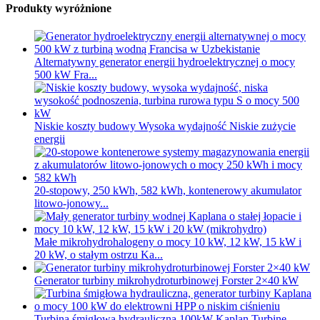
Produkty wyróżnione
Alternatywny generator energii hydroelektrycznej o mocy
500 kW Fra...
Niskie koszty budowy Wysoka wydajność Niskie zużycie
energii
20-stopowy, 250 kWh, 582 kWh, kontenerowy akumulator
litowo-jonowy...
Małe mikrohydrohalogeny o mocy 10 kW, 12 kW, 15 kW i
20 kW, o stałym ostrzu Ka...
Generator turbiny mikrohydroturbinowej Forster 2×40 kW
Turbina śmigłowa hydrauliczna 100kW Kaplan Turbine