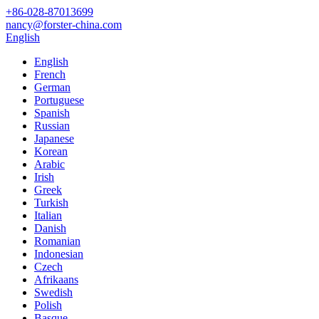
+86-028-87013699
nancy@forster-china.com
English
English
French
German
Portuguese
Spanish
Russian
Japanese
Korean
Arabic
Irish
Greek
Turkish
Italian
Danish
Romanian
Indonesian
Czech
Afrikaans
Swedish
Polish
Basque