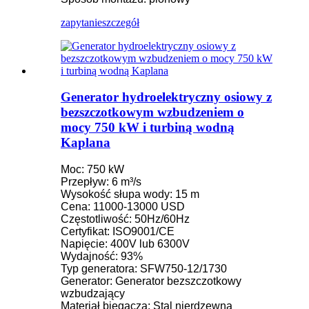
zapytanie
szczegół
Generator hydroelektryczny osiowy z
bezszczotkowym wzbudzeniem o
mocy 750 kW i turbiną wodną
Kaplana
Moc: 750 kW
Przepływ: 6 m³/s
Wysokość słupa wody: 15 m
Cena: 11000-13000 USD
Częstotliwość: 50Hz/60Hz
Certyfikat: ISO9001/CE
Napięcie: 400V lub 6300V
Wydajność: 93%
Typ generatora: SFW750-12/1730
Generator: Generator bezszczotkowy
wzbudzający
Materiał biegacza: Stal nierdzewna