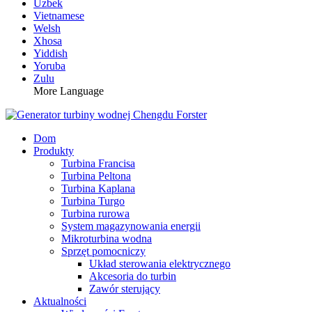
Uzbek
Vietnamese
Welsh
Xhosa
Yiddish
Yoruba
Zulu
More Language
Dom
Produkty
Turbina Francisa
Turbina Peltona
Turbina Kaplana
Turbina Turgo
Turbina rurowa
System magazynowania energii
Mikroturbina wodna
Sprzęt pomocniczy
Układ sterowania elektrycznego
Akcesoria do turbin
Zawór sterujący
Aktualności