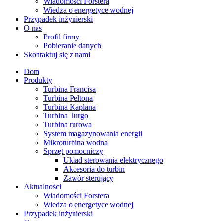
Wiadomości Forstera
Wiedza o energetyce wodnej
Przypadek inżynierski
O nas
Profil firmy
Pobieranie danych
Skontaktuj się z nami
Dom
Produkty
Turbina Francisa
Turbina Peltona
Turbina Kaplana
Turbina Turgo
Turbina rurowa
System magazynowania energii
Mikroturbina wodna
Sprzęt pomocniczy
Układ sterowania elektrycznego
Akcesoria do turbin
Zawór sterujący
Aktualności
Wiadomości Forstera
Wiedza o energetyce wodnej
Przypadek inżynierski