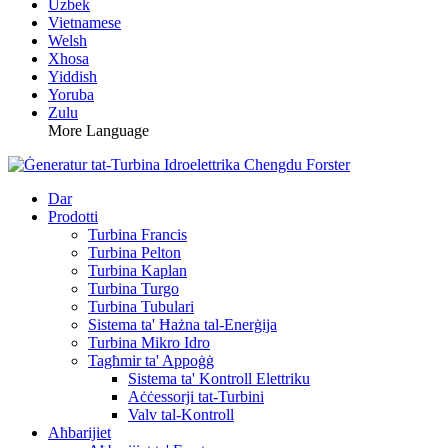
Uzbek
Vietnamese
Welsh
Xhosa
Yiddish
Yoruba
Zulu
More Language
Dar
Prodotti
Turbina Francis
Turbina Pelton
Turbina Kaplan
Turbina Turgo
Turbina Tubulari
Sistema ta' Ħażna tal-Enerġija
Turbina Mikro Idro
Tagħmir ta' Appoġġ
Sistema ta' Kontroll Elettriku
Aċċessorji tat-Turbini
Valv tal-Kontroll
Aħbarijiet