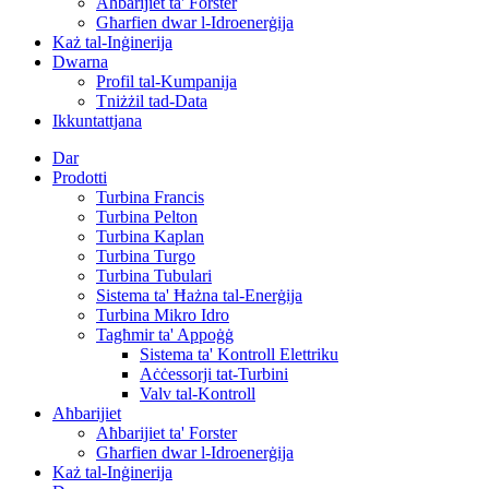
Aħbarijiet ta' Forster
Għarfien dwar l-Idroenerġija
Każ tal-Inġinerija
Dwarna
Profil tal-Kumpanija
Tniżżil tad-Data
Ikkuntattjana
Dar
Prodotti
Turbina Francis
Turbina Pelton
Turbina Kaplan
Turbina Turgo
Turbina Tubulari
Sistema ta' Ħażna tal-Enerġija
Turbina Mikro Idro
Tagħmir ta' Appoġġ
Sistema ta' Kontroll Elettriku
Aċċessorji tat-Turbini
Valv tal-Kontroll
Aħbarijiet
Aħbarijiet ta' Forster
Għarfien dwar l-Idroenerġija
Każ tal-Inġinerija