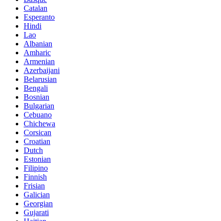
Catalan
Esperanto
Hindi
Lao
Albanian
Amharic
Armenian
Azerbaijani
Belarusian
Bengali
Bosnian
Bulgarian
Cebuano
Chichewa
Corsican
Croatian
Dutch
Estonian
Filipino
Finnish
Frisian
Galician
Georgian
Gujarati