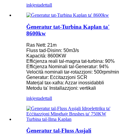
inkjesta
dettall
Ġeneratur tat-Turbina Kaplan ta'
8600kw
Ras Nett: 21m
Fluss tad-Disinn: 50m3/s
Kapaċità: 8600KW
Effiċjenza reali tal-magna tat-turbina: 90%
Effiċjenza Nominali tal-Ġeneratur: 94%
Veloċità nominali tar-rotazzjoni: 500rpm/min
Ġeneratur: Eċċitazzjoni SCR
Materjal tax-xafra: Azzar inossidabbli
Metodu ta' Installazzjoni: vertikali
inkjesta
dettall
Ġeneratur tal-Fluss Assjali