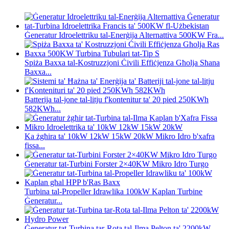
Ġeneratur Idroelettriku tal-Enerġija Alternattiva 500KW Fra...
Spiża Baxxa tal-Kostruzzjoni Ċivili Effiċjenza Għolja Sħana
Baxxa...
Batterija tal-jone tal-litju f'kontenitur ta' 20 pied 250KWh
582KWh...
Ka żgħira ta' 10kW 12kW 15kW 20kW Mikro Idro b'xafra
fissa...
Ġeneratur tat-Turbini Forster 2×40KW Mikro Idro Turgo
Turbina tal-Propeller Idrawlika 100kW Kaplan Turbine
Ġeneratur...
Ġeneratur tat-Turbina tar-Rota tal-Ilma Pelton ta' 2200kW