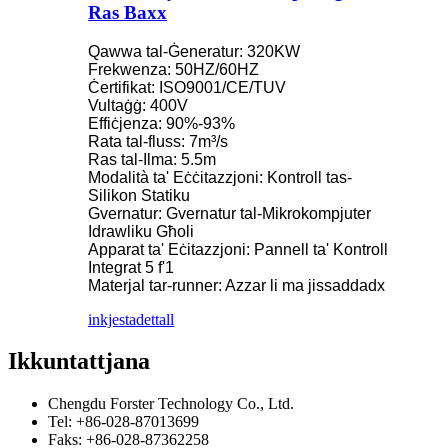
Ras Baxx
Qawwa tal-Ġeneratur: 320KW
Frekwenza: 50HZ/60HZ
Ċertifikat: ISO9001/CE/TUV
Vultaġġ: 400V
Effiċjenza: 90%-93%
Rata tal-fluss: 7m³/s
Ras tal-Ilma: 5.5m
Modalità ta' Eċċitazzjoni: Kontroll tas-
Silikon Statiku
Gvernatur: Gvernatur tal-Mikrokompjuter
Idrawliku Għoli
Apparat ta' Eċitazzjoni: Pannell ta' Kontroll
Integrat 5 f'1
Materjal tar-runner: Azzar li ma jissaddadx
inkjesta
dettall
Ikkuntattjana
Chengdu Forster Technology Co., Ltd.
Tel: +86-028-87013699
Faks: +86-028-87362258