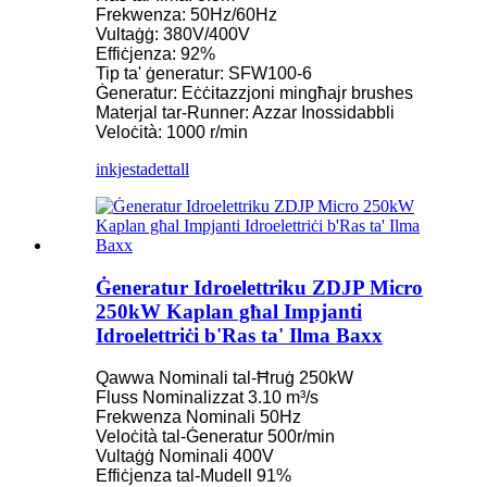
Frekwenza: 50Hz/60Hz
Vultaġġ: 380V/400V
Effiċjenza: 92%
Tip ta' ġeneratur: SFW100-6
Ġeneratur: Eċċitazzjoni mingħajr brushes
Materjal tar-Runner: Azzar Inossidabbli
Veloċità: 1000 r/min
inkjesta
dettall
Ġeneratur Idroelettriku ZDJP Micro
250kW Kaplan għal Impjanti
Idroelettriċi b'Ras ta' Ilma Baxx
Qawwa Nominali tal-Ħruġ 250kW
Fluss Nominalizzat 3.10 m³/s
Frekwenza Nominali 50Hz
Veloċità tal-Ġeneratur 500r/min
Vultaġġ Nominali 400V
Effiċjenza tal-Mudell 91%