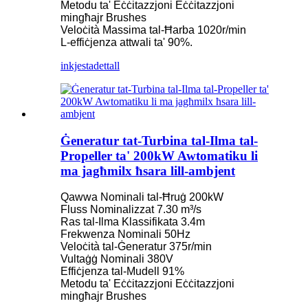
Metodu ta' Eċċitazzjoni Eċċitazzjoni
mingħajr Brushes
Veloċità Massima tal-Ħarba 1020r/min
L-effiċjenza attwali ta' 90%.
inkjesta
dettall
Ġeneratur tat-Turbina tal-Ilma tal-
Propeller ta' 200kW Awtomatiku li
ma jagħmilx ħsara lill-ambjent
Qawwa Nominali tal-Ħruġ 200kW
Fluss Nominalizzat 7.30 m³/s
Ras tal-Ilma Klassifikata 3.4m
Frekwenza Nominali 50Hz
Veloċità tal-Ġeneratur 375r/min
Vultaġġ Nominali 380V
Effiċjenza tal-Mudell 91%
Metodu ta' Eċċitazzjoni Eċċitazzjoni
mingħajr Brushes