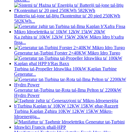
Batterija tal-jone tal-litju f'kontenitur ta' 20 pied 250KWh
582KWh...
Ka żgħira ta' 10kW 12kW 15kW 20kW Mikro Idro b'xafra
fissa...
Ġeneratur tat-Turbini Forster 2×40KW Mikro Idro Turgo
Turbina tal-Propeller Idrawlika 100kW Kaplan Turbine
Ġeneratur...
Ġeneratur tat-Turbina tar-Rota tal-Ilma Pelton ta' 2200kW
Hydro Power
Turbina Kaplan Żgħira 10KW 12KW 15KW Mikro-
Idroenerġija...