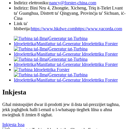
Indirizz elettroniku:
nancy@forster-china.com
Indirizz: Bini Nru 4, Zhongtie, Xicheng, Triq it-Tielet Lvant
ta' Guanghua, Distrett ta' Qingyang, Provinċja ta' Sichuan, iċ-
Ċina
Link ta'
ħbiberija:
https://www.hkdwe.com
https://www.vacorda.com
Inkjesta
Għal mistoqsijiet dwar il-prodotti jew il-lista tal-prezzijiet tagħna,
jekk jogħġbok ħalli l-email u l-whatsapp tiegħek lilna u aħna
nwieġbuk fi żmien 8 sigħat.
Inkjesta Issa