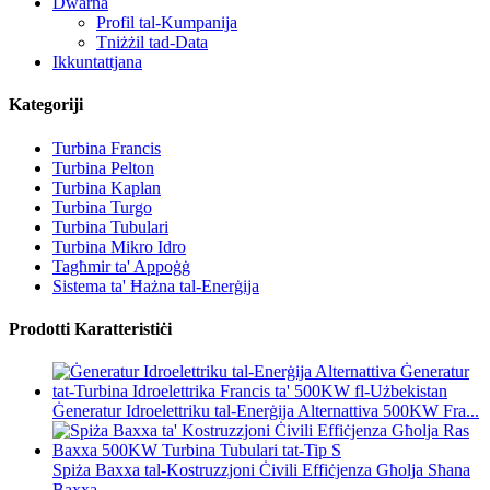
Dwarna
Profil tal-Kumpanija
Tniżżil tad-Data
Ikkuntattjana
Kategoriji
Turbina Francis
Turbina Pelton
Turbina Kaplan
Turbina Turgo
Turbina Tubulari
Turbina Mikro Idro
Tagħmir ta' Appoġġ
Sistema ta' Ħażna tal-Enerġija
Prodotti Karatteristiċi
Ġeneratur Idroelettriku tal-Enerġija Alternattiva 500KW Fra...
Spiża Baxxa tal-Kostruzzjoni Ċivili Effiċjenza Għolja Sħana
Baxxa...