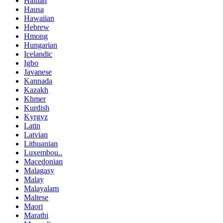
Haitian
Hausa
Hawaiian
Hebrew
Hmong
Hungarian
Icelandic
Igbo
Javanese
Kannada
Kazakh
Khmer
Kurdish
Kyrgyz
Latin
Latvian
Lithuanian
Luxembou..
Macedonian
Malagasy
Malay
Malayalam
Maltese
Maori
Marathi