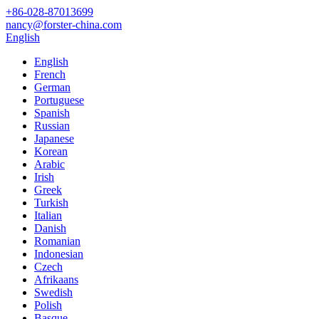
+86-028-87013699
nancy@forster-china.com
English
English
French
German
Portuguese
Spanish
Russian
Japanese
Korean
Arabic
Irish
Greek
Turkish
Italian
Danish
Romanian
Indonesian
Czech
Afrikaans
Swedish
Polish
Basque