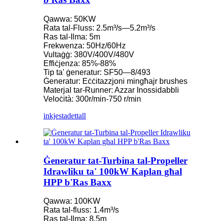
Qawwa: 50KW
Rata tal-Fluss: 2.5m³/s—5.2m³/s
Ras tal-Ilma: 5m
Frekwenza: 50Hz/60Hz
Vultaġġ: 380V/400V/480V
Effiċjenza: 85%-88%
Tip ta' ġeneratur: SF50—8/493
Ġeneratur: Eċċitazzjoni mingħajr brushes
Materjal tar-Runner: Azzar Inossidabbli
Veloċità: 300r/min-750 r/min
inkjesta
dettall
Ġeneratur tat-Turbina tal-Propeller
Idrawliku ta' 100kW Kaplan għal
HPP b'Ras Baxx
Qawwa: 100KW
Rata tal-fluss: 1.4m³/s
Ras tal-Ilma: 8.5m