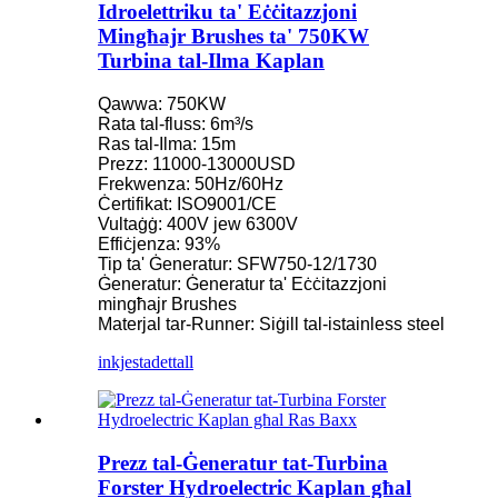
Idroelettriku ta' Eċċitazzjoni
Mingħajr Brushes ta' 750KW
Turbina tal-Ilma Kaplan
Qawwa: 750KW
Rata tal-fluss: 6m³/s
Ras tal-Ilma: 15m
Prezz: 11000-13000USD
Frekwenza: 50Hz/60Hz
Ċertifikat: ISO9001/CE
Vultaġġ: 400V jew 6300V
Effiċjenza: 93%
Tip ta' Ġeneratur: SFW750-12/1730
Ġeneratur: Ġeneratur ta' Eċċitazzjoni
mingħajr Brushes
Materjal tar-Runner: Siġill tal-istainless steel
inkjesta
dettall
Prezz tal-Ġeneratur tat-Turbina
Forster Hydroelectric Kaplan għal