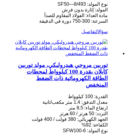
نوع المولد: SF50—8/493
المولد: إثارة بدون فرش
مادة العداء: الفولاذ المقاوم للصدأ
السرعة: 300-750 دورة في الدقيقة
سؤال
التفاصيل
توربين مروحي هيدروليكي، مولد توربين
كابلان بقدرة 100 كيلوواط لمحطات
الطاقة الكهرومائية ذات الضغط
المنخفض
القدرة: 100 كيلوواط
معدل التدفق: 1.4 متر مكعب/ثانية
ارتفاع الماء: 8.5 متر
التردد: 50 هرتز / 60 هرتز
الجهد الكهربائي: 380 فولت / 400 فولت
الكفاءة: 92%
نوع المولد: SFW100-6