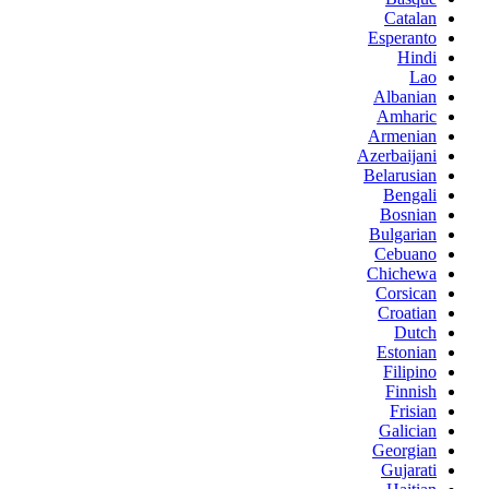
Catalan
Esperanto
Hindi
Lao
Albanian
Amharic
Armenian
Azerbaijani
Belarusian
Bengali
Bosnian
Bulgarian
Cebuano
Chichewa
Corsican
Croatian
Dutch
Estonian
Filipino
Finnish
Frisian
Galician
Georgian
Gujarati