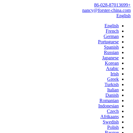
+86-028-87013699
nancy@forster-china.com
English
English
French
German
Portuguese
Spanish
Russian
Japanese
Korean
Arabic
Irish
Greek
Turkish
Italian
Danish
Romanian
Indonesian
Czech
Afrikaans
Swedish
Polish
Basque