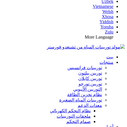
Uzbek
Vietnamese
Welsh
Xhosa
Yiddish
Yoruba
Zulu
More Language
بيت
منتجات
توربينات فرانسيس
توربين بيلتون
توربين كابلان
توربين تورجو
التوربين الأنبوبي
نظام تخزين الطاقة
توربينات المياه الصغيرة
معدات الدعم
نظام التحكم الكهربائي
ملحقات التوربينات
صمام التحكم
أخبار