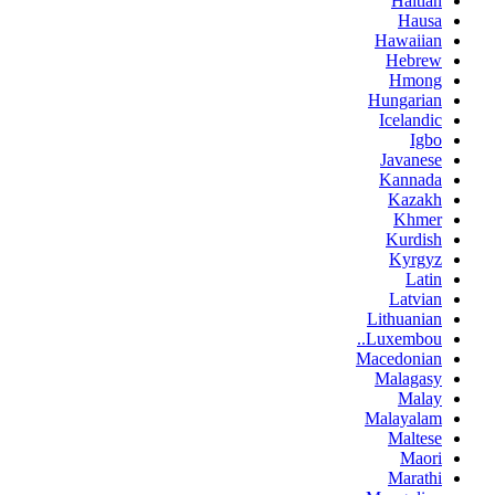
Haitian
Hausa
Hawaiian
Hebrew
Hmong
Hungarian
Icelandic
Igbo
Javanese
Kannada
Kazakh
Khmer
Kurdish
Kyrgyz
Latin
Latvian
Lithuanian
Luxembou..
Macedonian
Malagasy
Malay
Malayalam
Maltese
Maori
Marathi