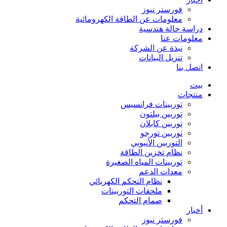
فورستر نيوز
معلومات عن الطاقة الكهرومائية
دراسة حالة هندسية
معلومات عنا
نبذة عن الشركة
تنزيل البيانات
اتصل بنا
بيت
منتجات
توربينات فرانسيس
توربين بيلتون
توربين كابلان
توربين تورجو
التوربين الأنبوبي
نظام تخزين الطاقة
توربينات المياه الصغيرة
معدات الدعم
نظام التحكم الكهربائي
ملحقات التوربينات
صمام التحكم
أخبار
فورستر نيوز