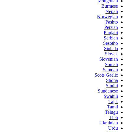
Mongolian
Burmese
Nepali
Norwegian
Pashto
Persian
Punjabi
Serbian
Sesotho
Sinhala
Slovak
Slovenian
Somali
Samoan
Scots Gaelic
Shona
Sindhi
Sundanese
Swahili
Tajik
Tamil
Telugu
Thai
Ukrainian
Urdu