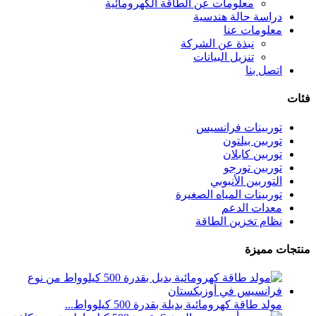
معلومات عن الطاقة الكهرومائية
دراسة حالة هندسية
معلومات عنا
نبذة عن الشركة
تنزيل البيانات
اتصل بنا
فئات
توربينات فرانسيس
توربين بيلتون
توربين كابلان
توربين تورجو
التوربين الأنبوبي
توربينات المياه الصغيرة
معدات الدعم
نظام تخزين الطاقة
منتجات مميزة
مولد طاقة كهرومائية بديلة بقدرة 500 كيلوواط...