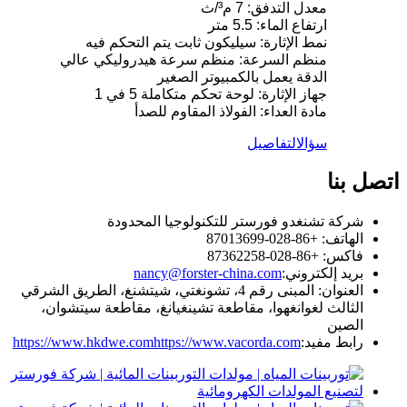
معدل التدفق: 7 م³/ث
ارتفاع الماء: 5.5 متر
نمط الإثارة: سيليكون ثابت يتم التحكم فيه
منظم السرعة: منظم سرعة هيدروليكي عالي
الدقة يعمل بالكمبيوتر الصغير
جهاز الإثارة: لوحة تحكم متكاملة 5 في 1
مادة العداء: الفولاذ المقاوم للصدأ
سؤال
التفاصيل
اتصل بنا
شركة تشنغدو فورستر للتكنولوجيا المحدودة
الهاتف: +86-028-87013699
فاكس: +86-028-87362258
بريد إلكتروني:
nancy@forster-china.com
العنوان: المبنى رقم 4، تشونغتي، شيتشنغ، الطريق الشرقي
الثالث لغوانغهوا، مقاطعة تشينغيانغ، مقاطعة سيتشوان،
الصين
رابط مفيد:
https://www.vacorda.com
https://www.hkdwe.com