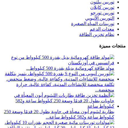
توربين بيلتون
توربين كابلان
توربين تورجو
التوربين الأنبوبي
توربينات المياه الصغيرة
معدات الدعم
نظام تخزين الطاقة
منتجات مميزة
مولد طاقة كهرومائية بديلة بقدرة 500 كيلوواط...
تكلفة منخفضة للإنشاءات المدنية، كفاءة عالية، حرارة
منخفضة...
بطارية ليثيوم أيون معبأة في حاوية بطول 20 قدمًا وسعة 250
كيلوواط ساعة و582 كيلوواط ساعة...