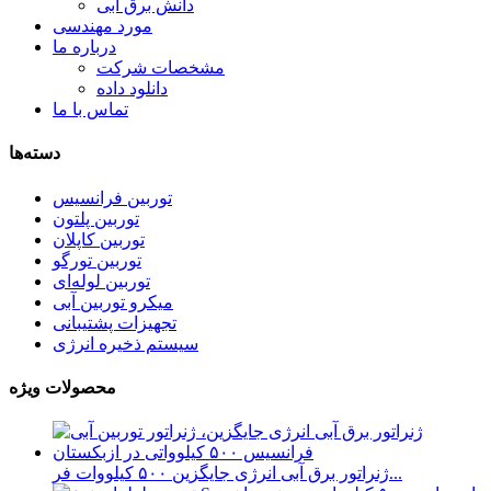
دانش برق آبی
مورد مهندسی
درباره ما
مشخصات شرکت
دانلود داده
تماس با ما
دسته‌ها
توربین فرانسیس
توربین پلتون
توربین کاپلان
توربین تورگو
توربین لوله‌ای
میکرو توربین آبی
تجهیزات پشتیبانی
سیستم ذخیره انرژی
محصولات ویژه
ژنراتور برق آبی انرژی جایگزین ۵۰۰ کیلووات فر...