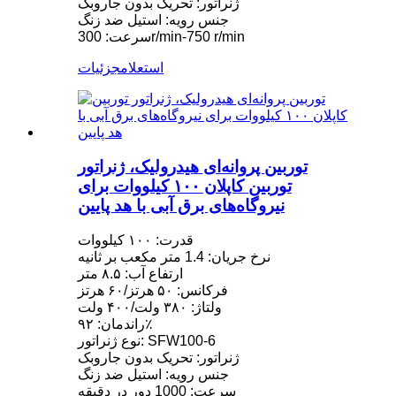
ژنراتور: تحریک بدون جاروبک
جنس رویه: استیل ضد زنگ
سرعت: 300r/min-750 r/min
استعلام
جزئیات
توربین پروانه‌ای هیدرولیک، ژنراتور
توربین کاپلان ۱۰۰ کیلووات برای
نیروگاه‌های برق آبی با هد پایین
قدرت: ۱۰۰ کیلووات
نرخ جریان: 1.4 متر مکعب بر ثانیه
ارتفاع آب: ۸.۵ متر
فرکانس: ۵۰ هرتز/۶۰ هرتز
ولتاژ: ۳۸۰ ولت/۴۰۰ ولت
راندمان: ۹۲٪
نوع ژنراتور: SFW100-6
ژنراتور: تحریک بدون جاروبک
جنس رویه: استیل ضد زنگ
سرعت: 1000 دور در دقیقه