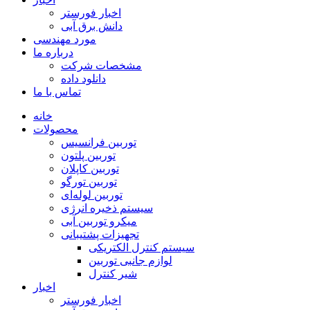
اخبار فورستر
دانش برق آبی
مورد مهندسی
درباره ما
مشخصات شرکت
دانلود داده
تماس با ما
خانه
محصولات
توربین فرانسیس
توربین پلتون
توربین کاپلان
توربین تورگو
توربین لوله‌ای
سیستم ذخیره انرژی
میکرو توربین آبی
تجهیزات پشتیبانی
سیستم کنترل الکتریکی
لوازم جانبی توربین
شیر کنترل
اخبار
اخبار فورستر