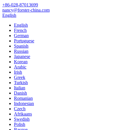
‎+86-028-87013699‎
nancy@forster-china.com
English
English
French
German
Portuguese
Spanish
Russian
Japanese
Korean
Arabic
Irish
Greek
Turkish
Italian
Danish
Romanian
Indonesian
Czech
Afrikaans
Swedish
Polish
Basque