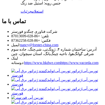
جنس رویه: استیل ضد زنگ
استعلام
جزئیات
تماس با ما
شرکت فناوری چنگدو فورستر
تلفن: +86-028-87013699
فکس: +86-028-87362258
nancy@forster-china.com
ایمیل:
آدرس: ساختمان شماره ۴، ژونگ‌تی، شی‌چنگ، جاده سوم
شرقی گوانگ‌هوا، ناحیه چینگ‌یانگ، استان سیچوان، چین
لینک
https://www.vacorda.com
https://www.hkdwe.com
دوستانه: