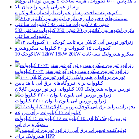
کم هزینه ساخت و ساز عمران با راندمان بالا و کم ه...
باتری لیتیوم-یون کانتینری 20 فوتی 250 کیلووات ساعتی 582
کیلووات ساعتی...
کوچک 10kW 12kW 15kW 20kW میکرو هیدرولیک تیغه ثابت
...
ژنراتور توربین میکرو هیدرو تورگو فورستر ۲×۴۰ کیلووات
توربین پروانه هیدرولیک 100 کیلوواتی ژنراتور توربین کاپلان
ژنراتور توربین آبی پلتون با توان ۲۲۰۰ کیلووات
توربین کوچک کاپلان 10 کیلووات 12 کیلووات 15 کیلووات
میکرو برق آبی...