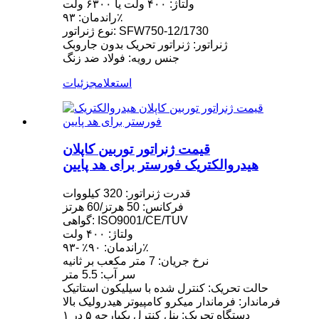
ولتاژ: ۴۰۰ ولت یا ۶۳۰۰ ولت
راندمان: ۹۳٪
نوع ژنراتور: SFW750-12/1730
ژنراتور: ژنراتور تحریک بدون جاروبک
جنس رویه: فولاد ضد زنگ
استعلام
جزئیات
قیمت ژنراتور توربین کاپلان
هیدروالکتریک فورستر برای هد پایین
قدرت ژنراتور: 320 کیلووات
فرکانس: 50 هرتز/60 هرتز
گواهی: ISO9001/CE/TUV
ولتاژ: ۴۰۰ ولت
راندمان: ۹۰٪ -۹۳٪
نرخ جریان: 7 متر مکعب بر ثانیه
سر آب: 5.5 متر
حالت تحریک: کنترل شده با سیلیکون استاتیک
فرماندار: فرماندار میکرو کامپیوتر هیدرولیک بالا
دستگاه تحریک: پنل کنترل یکپارچه ۵ در ۱