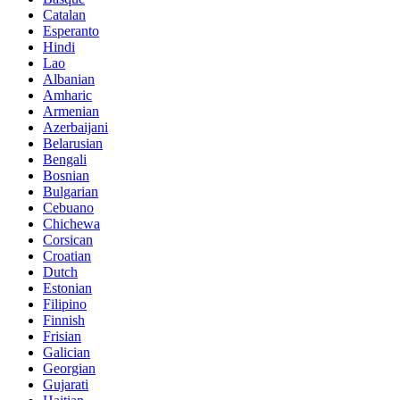
Catalan
Esperanto
Hindi
Lao
Albanian
Amharic
Armenian
Azerbaijani
Belarusian
Bengali
Bosnian
Bulgarian
Cebuano
Chichewa
Corsican
Croatian
Dutch
Estonian
Filipino
Finnish
Frisian
Galician
Georgian
Gujarati