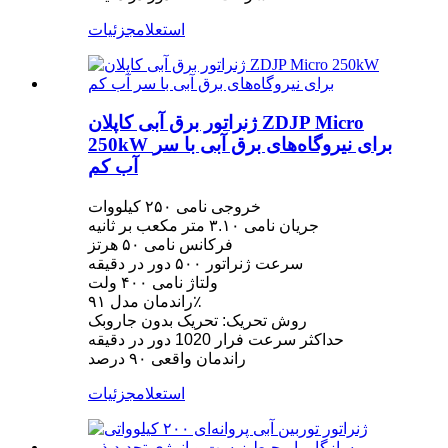
استعلام
جزئیات
ژنراتور برق آبی کاپلان ZDJP Micro
250kW برای نیروگاه‌های برق آبی با سر
آب کم
خروجی نامی ۲۵۰ کیلووات
جریان نامی ۳.۱۰ متر مکعب بر ثانیه
فرکانس نامی ۵۰ هرتز
سرعت ژنراتور ۵۰۰ دور در دقیقه
ولتاژ نامی ۴۰۰ ولت
راندمان مدل ۹۱٪
روش تحریک: تحریک بدون جاروبک
حداکثر سرعت فرار 1020 دور در دقیقه
راندمان واقعی ۹۰ درصد
استعلام
جزئیات