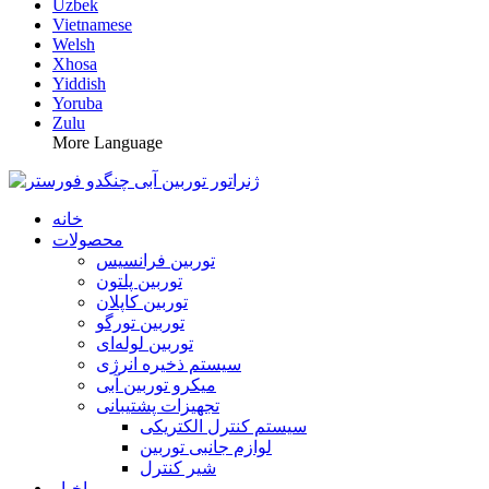
Uzbek
Vietnamese
Welsh
Xhosa
Yiddish
Yoruba
Zulu
More Language
خانه
محصولات
توربین فرانسیس
توربین پلتون
توربین کاپلان
توربین تورگو
توربین لوله‌ای
سیستم ذخیره انرژی
میکرو توربین آبی
تجهیزات پشتیبانی
سیستم کنترل الکتریکی
لوازم جانبی توربین
شیر کنترل
اخبار