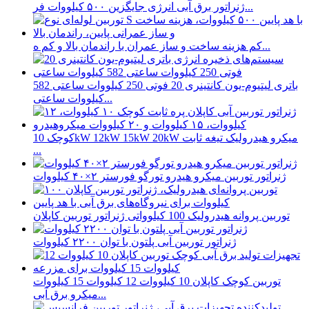
ژنراتور برق آبی انرژی جایگزین ۵۰۰ کیلووات فر...
کم هزینه ساخت و ساز عمران با راندمان بالا و کم ه...
باتری لیتیوم-یون کانتینری 20 فوتی 250 کیلووات ساعتی 582
کیلووات ساعتی...
کوچک 10kW 12kW 15kW 20kW میکرو هیدرولیک تیغه ثابت
...
ژنراتور توربین میکرو هیدرو تورگو فورستر ۲×۴۰ کیلووات
توربین پروانه هیدرولیک 100 کیلوواتی ژنراتور توربین کاپلان
ژنراتور توربین آبی پلتون با توان ۲۲۰۰ کیلووات
توربین کوچک کاپلان 10 کیلووات 12 کیلووات 15 کیلووات
میکرو برق آبی...