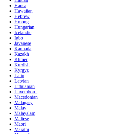
Haitian
Hausa
Hawaiian
Hebrew
Hmong
Hungarian
Icelandic
Igbo
Javanese
Kannada
Kazakh
Khmer
Kurdish
Kyrgyz
Latin
Latvian
Lithuanian
Luxembou..
Macedonian
Malagasy
Malay
Malayalam
Maltese
Maori
Marathi