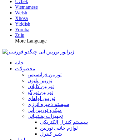
Uzbek
Vietnamese
Welsh
Xhosa
Yiddish
Yoruba
Zulu
More Language
خانه
محصولات
توربین فرانسیس
توربین پلتون
توربین کاپلان
توربین تورگو
توربین لوله‌ای
سیستم ذخیره انرژی
میکرو توربین آبی
تجهیزات پشتیبانی
سیستم کنترل الکتریکی
لوازم جانبی توربین
شیر کنترل
اخبار