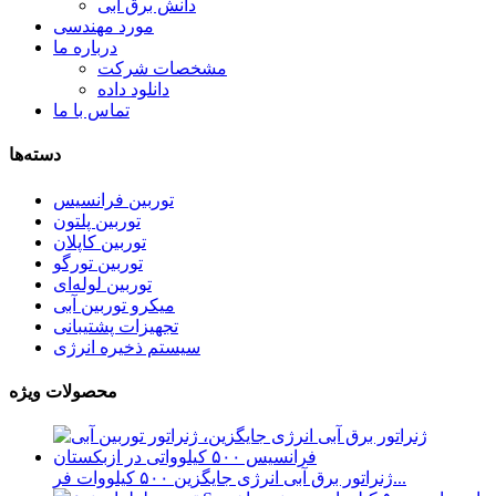
دانش برق آبی
مورد مهندسی
درباره ما
مشخصات شرکت
دانلود داده
تماس با ما
دسته‌ها
توربین فرانسیس
توربین پلتون
توربین کاپلان
توربین تورگو
توربین لوله‌ای
میکرو توربین آبی
تجهیزات پشتیبانی
سیستم ذخیره انرژی
محصولات ویژه
ژنراتور برق آبی انرژی جایگزین ۵۰۰ کیلووات فر...