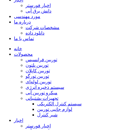
اخبار فورستر
دانش برق آبی
مورد مهندسی
درباره ما
مشخصات شرکت
دانلود داده
تماس با ما
خانه
محصولات
توربین فرانسیس
توربین پلتون
توربین کاپلان
توربین تورگو
توربین لوله‌ای
سیستم ذخیره انرژی
میکرو توربین آبی
تجهیزات پشتیبانی
سیستم کنترل الکتریکی
لوازم جانبی توربین
شیر کنترل
اخبار
اخبار فورستر