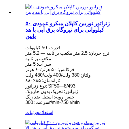
ژنراتور توربین کاپلان میکرو عمودی ۵۰
کیلوواتی برای نیروگاه برق آبی با هد
پایین
قدرت: 50 کیلووات
نرخ جریان: 2.5 متر مکعب بر ثانیه — 5.2 متر
مکعب بر ثانیه
سر آب: 5 متر
فرکانس: ۵۰ هرتز/۶۰ هرتز
ولتاژ: 380 ولت/400 ولت/480 ولت
راندمان: ۸۵٪ -۸۸٪
نوع ژنراتور: SF50—8/493
ژنراتور: تحریک بدون جاروبک
جنس رویه: استیل ضد زنگ
سرعت: 300r/min-750 r/min
استعلام
جزئیات