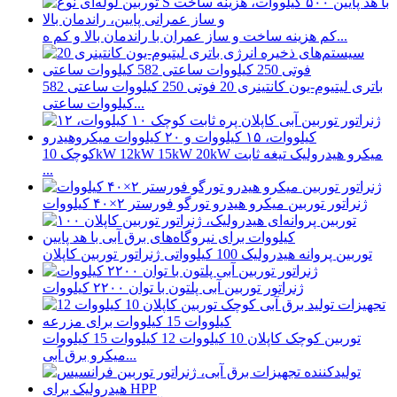
کم هزینه ساخت و ساز عمران با راندمان بالا و کم ه...
باتری لیتیوم-یون کانتینری 20 فوتی 250 کیلووات ساعتی 582
کیلووات ساعتی...
کوچک 10kW 12kW 15kW 20kW میکرو هیدرولیک تیغه ثابت
...
ژنراتور توربین میکرو هیدرو تورگو فورستر ۲×۴۰ کیلووات
توربین پروانه هیدرولیک 100 کیلوواتی ژنراتور توربین کاپلان
ژنراتور توربین آبی پلتون با توان ۲۲۰۰ کیلووات
توربین کوچک کاپلان 10 کیلووات 12 کیلووات 15 کیلووات
میکرو برق آبی...