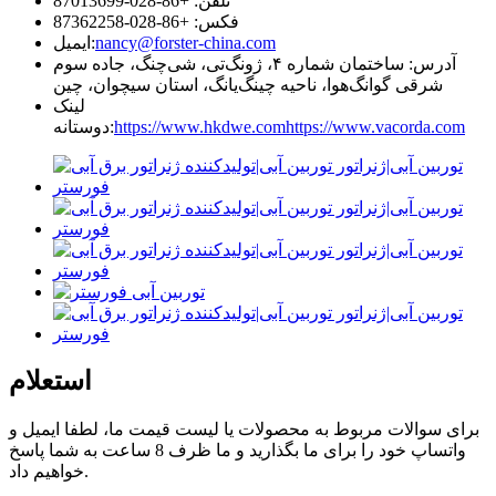
تلفن: +86-028-87013699
فکس: +86-028-87362258
nancy@forster-china.com
ایمیل:
آدرس: ساختمان شماره ۴، ژونگ‌تی، شی‌چنگ، جاده سوم
شرقی گوانگ‌هوا، ناحیه چینگ‌یانگ، استان سیچوان، چین
لینک
https://www.vacorda.com
https://www.hkdwe.com
دوستانه:
استعلام
برای سوالات مربوط به محصولات یا لیست قیمت ما، لطفا ایمیل و
واتساپ خود را برای ما بگذارید و ما ظرف 8 ساعت به شما پاسخ
خواهیم داد.