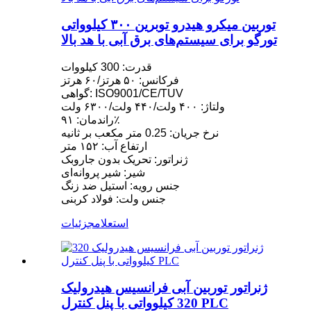
توربین میکرو هیدرو توبرین ۳۰۰ کیلوواتی
تورگو برای سیستم‌های برق آبی با هد بالا
قدرت: 300 کیلووات
فرکانس: ۵۰ هرتز/۶۰ هرتز
گواهی: ISO9001/CE/TUV
ولتاژ: ۴۰۰ ولت/۴۴۰ ولت/۶۳۰۰ ولت
راندمان: ۹۱٪
نرخ جریان: 0.25 متر مکعب بر ثانیه
ارتفاع آب: ۱۵۲ متر
ژنراتور: تحریک بدون جاروبک
شیر: شیر پروانه‌ای
جنس رویه: استیل ضد زنگ
جنس ولت: فولاد کربنی
استعلام
جزئیات
ژنراتور توربین آبی فرانسیس هیدرولیک
320 کیلوواتی با پنل کنترل PLC