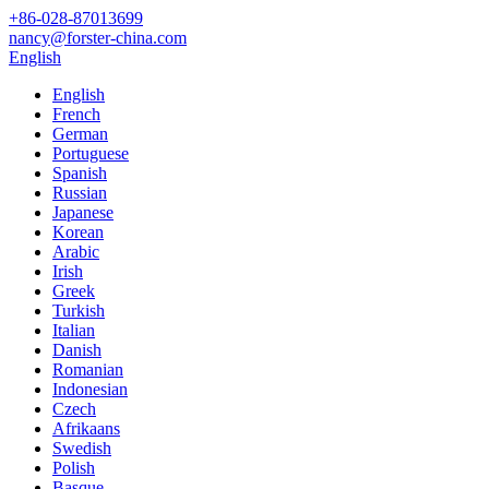
‎+86-028-87013699‎
nancy@forster-china.com
English
English
French
German
Portuguese
Spanish
Russian
Japanese
Korean
Arabic
Irish
Greek
Turkish
Italian
Danish
Romanian
Indonesian
Czech
Afrikaans
Swedish
Polish
Basque