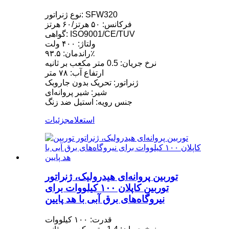
نوع ژنراتور: SFW320
فرکانس: ۵۰ هرتز/۶۰ هرتز
گواهی: ISO9001/CE/TUV
ولتاژ: ۴۰۰ ولت
راندمان: ۹۳.۵٪
نرخ جریان: 0.5 متر مکعب بر ثانیه
ارتفاع آب: ۷۸ متر
ژنراتور: تحریک بدون جاروبک
شیر: شیر پروانه‌ای
جنس رویه: استیل ضد زنگ
استعلام
جزئیات
توربین پروانه‌ای هیدرولیک، ژنراتور
توربین کاپلان ۱۰۰ کیلووات برای
نیروگاه‌های برق آبی با هد پایین
قدرت: ۱۰۰ کیلووات