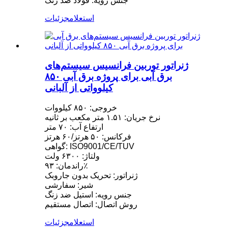
جنس رویه: فولاد ضد زنگ
استعلام
جزئیات
ژنراتور توربین فرانسیس سیستم‌های
برق آبی برای پروژه برق آبی ۸۵۰
کیلوواتی از آلبانی
خروجی: ۸۵۰ کیلووات
نرخ جریان: ۱.۵۱ متر مکعب بر ثانیه
ارتفاع آب: ۷۰ متر
فرکانس: ۵۰ هرتز/۶۰ هرتز
گواهی: ISO9001/CE/TUV
ولتاژ: ۶۳۰۰ ولت
راندمان: ۹۳٪
ژنراتور: تحریک بدون جاروبک
شیر: سفارشی
جنس رویه: استیل ضد زنگ
روش اتصال: اتصال مستقیم
استعلام
جزئیات