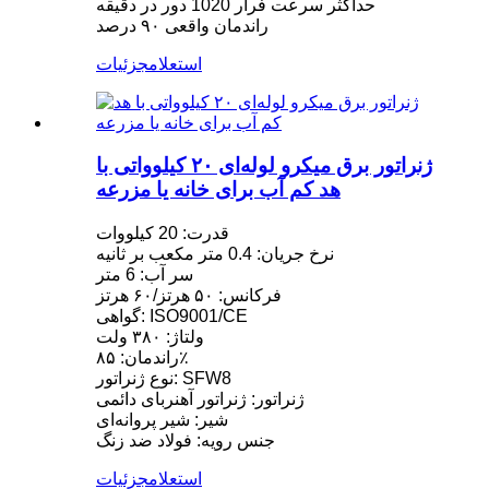
حداکثر سرعت فرار 1020 دور در دقیقه
راندمان واقعی ۹۰ درصد
استعلام
جزئیات
ژنراتور برق میکرو لوله‌ای ۲۰ کیلوواتی با
هد کم آب برای خانه یا مزرعه
قدرت: 20 کیلووات
نرخ جریان: 0.4 متر مکعب بر ثانیه
سر آب: 6 متر
فرکانس: ۵۰ هرتز/۶۰ هرتز
گواهی: ISO9001/CE
ولتاژ: ۳۸۰ ولت
راندمان: ۸۵٪
نوع ژنراتور: SFW8
ژنراتور: ژنراتور آهنربای دائمی
شیر: شیر پروانه‌ای
جنس رویه: فولاد ضد زنگ
استعلام
جزئیات