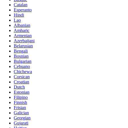
Catalan
Esperanto
Hindi
Lao
Albanian
Amharic
Armenian
Azerbaijani
Belarusian
Bengali
Bosnian
Bulgarian
Cebuano
Chichewa
Corsican
Croatian
Dutch
Estonian
Filipino
Finnish
Frisian
Galician
Georgian
Gujarati