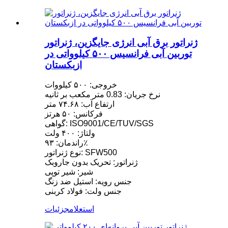
ژنراتور برق آبی انرژی جایگزین، ژنراتور
توربین آبی فرانسیس ۵۰۰ کیلوواتی در
ازبکستان
خروجی: ۵۰۰ کیلووات
نرخ جریان: 0.83 متر مکعب بر ثانیه
ارتفاع آب: ۷۴.۶۸ متر
فرکانس: ۵۰ هرتز
گواهی: ISO9001/CE/TUV/SGS
ولتاژ: ۴۰۰ ولت
راندمان: ۹۳٪
نوع ژنراتور: SFW500
ژنراتور: تحریک بدون جاروبک
شیر: شیر توپی
جنس رویه: استیل ضد زنگ
جنس ولت: فولاد کربنی
استعلام
جزئیات