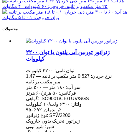
محصولات
ژنراتور توربین آبی پلتون با توان ۲۲۰۰
کیلووات
توان نامی: ۲۲۰۰ کیلووات
نرخ جریان: 0.527 متر مکعب بر ثانیه — 1.47
متر مکعب بر ثانیه
سر آب: ۱۸۰ متر — ۵۰۰ متر
فرکانس: ۵۰ هرتز/۶۰ هرتز
گواهی: ISO9001/CE/TUV/SGS
ولتاژ: ۶۳۰۰ ولت/۱۰ کیلوولت
راندمان: ۹۲٪ -۹۵٪
نوع ژنراتور: SFW2200
ژنراتور: تحریک بدون جاروبک
شیر: شیر توپی