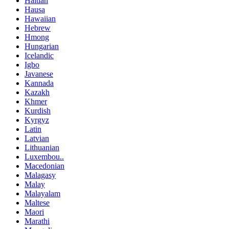
Haitian
Hausa
Hawaiian
Hebrew
Hmong
Hungarian
Icelandic
Igbo
Javanese
Kannada
Kazakh
Khmer
Kurdish
Kyrgyz
Latin
Latvian
Lithuanian
Luxembou..
Macedonian
Malagasy
Malay
Malayalam
Maltese
Maori
Marathi