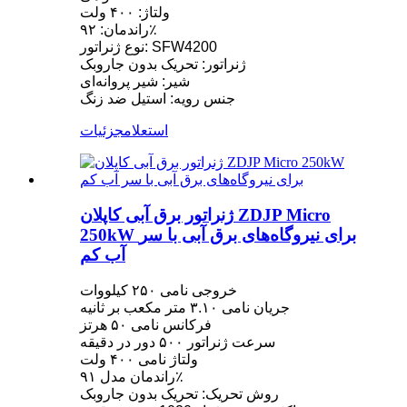
ولتاژ: ۴۰۰ ولت
راندمان: ۹۲٪
نوع ژنراتور: SFW4200
ژنراتور: تحریک بدون جاروبک
شیر: شیر پروانه‌ای
جنس رویه: استیل ضد زنگ
استعلام
جزئیات
ژنراتور برق آبی کاپلان ZDJP Micro
250kW برای نیروگاه‌های برق آبی با سر
آب کم
خروجی نامی ۲۵۰ کیلووات
جریان نامی ۳.۱۰ متر مکعب بر ثانیه
فرکانس نامی ۵۰ هرتز
سرعت ژنراتور ۵۰۰ دور در دقیقه
ولتاژ نامی ۴۰۰ ولت
راندمان مدل ۹۱٪
روش تحریک: تحریک بدون جاروبک