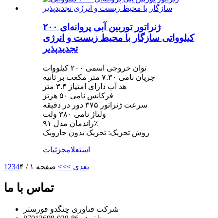
ژنراتور توربین آبی پروانه‌ای ۲۰۰
کیلوواتی سازگار با محیط زیست و انرژی
تجدیدپذیر
توان خروجی اسمی ۲۰۰ کیلووات
جریان نامی ۷.۳۰ متر مکعب بر ثانیه
هد آب دارای امتیاز ۳.۴ متر
فرکانس نامی ۵۰ هرتز
سرعت ژنراتور ۳۷۵ دور در دقیقه
ولتاژ نامی ۳۸۰ ولت
راندمان مدل ۹۱٪
روش تحریک: تحریک بدون جاروبک
استعلام
جزئیات
بعدی >
>>
صفحه ۱ / ۴
4
3
2
1
تماس با ما
شرکت فناوری چنگدو فورستر