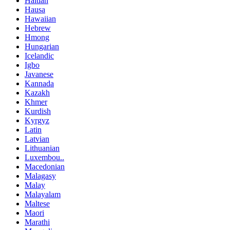
Haitian
Hausa
Hawaiian
Hebrew
Hmong
Hungarian
Icelandic
Igbo
Javanese
Kannada
Kazakh
Khmer
Kurdish
Kyrgyz
Latin
Latvian
Lithuanian
Luxembou..
Macedonian
Malagasy
Malay
Malayalam
Maltese
Maori
Marathi