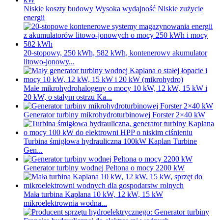
Niskie koszty budowy Wysoka wydajność Niskie zużycie
energii
20-stopowy, 250 kWh, 582 kWh, kontenerowy akumulator
litowo-jonowy...
Małe mikrohydrohalogeny o mocy 10 kW, 12 kW, 15 kW i
20 kW, o stałym ostrzu Ka...
Generator turbiny mikrohydroturbinowej Forster 2×40 kW
Turbina śmigłowa hydrauliczna 100kW Kaplan Turbine
Gen...
Generator turbiny wodnej Peltona o mocy 2200 kW
Mała turbina Kaplana 10 kW, 12 kW, 15 kW
mikroelektrownia wodna...