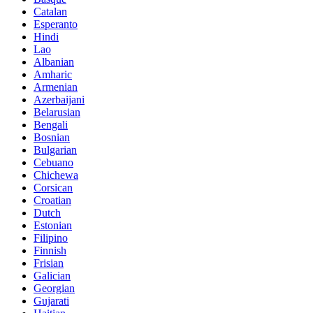
Catalan
Esperanto
Hindi
Lao
Albanian
Amharic
Armenian
Azerbaijani
Belarusian
Bengali
Bosnian
Bulgarian
Cebuano
Chichewa
Corsican
Croatian
Dutch
Estonian
Filipino
Finnish
Frisian
Galician
Georgian
Gujarati