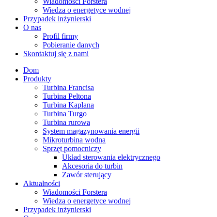
Wiadomości Forstera
Wiedza o energetyce wodnej
Przypadek inżynierski
O nas
Profil firmy
Pobieranie danych
Skontaktuj się z nami
Dom
Produkty
Turbina Francisa
Turbina Peltona
Turbina Kaplana
Turbina Turgo
Turbina rurowa
System magazynowania energii
Mikroturbina wodna
Sprzęt pomocniczy
Układ sterowania elektrycznego
Akcesoria do turbin
Zawór sterujący
Aktualności
Wiadomości Forstera
Wiedza o energetyce wodnej
Przypadek inżynierski