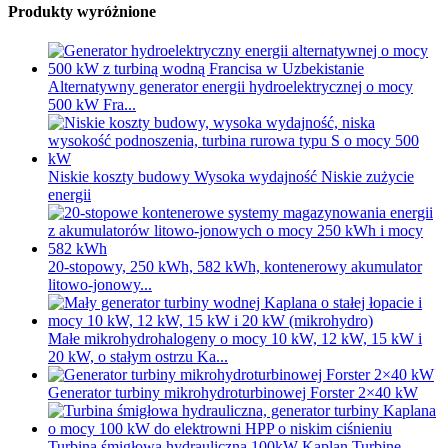
Produkty wyróżnione
Alternatywny generator energii hydroelektrycznej o mocy
500 kW Fra...
Niskie koszty budowy Wysoka wydajność Niskie zużycie
energii
20-stopowy, 250 kWh, 582 kWh, kontenerowy akumulator
litowo-jonowy...
Małe mikrohydrohalogeny o mocy 10 kW, 12 kW, 15 kW i
20 kW, o stałym ostrzu Ka...
Generator turbiny mikrohydroturbinowej Forster 2×40 kW
Turbina śmigłowa hydrauliczna 100kW Kaplan Turbine