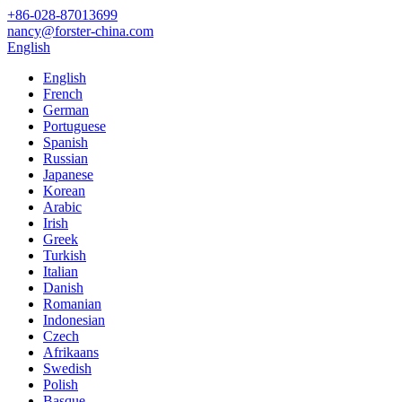
+86-028-87013699
nancy@forster-china.com
English
English
French
German
Portuguese
Spanish
Russian
Japanese
Korean
Arabic
Irish
Greek
Turkish
Italian
Danish
Romanian
Indonesian
Czech
Afrikaans
Swedish
Polish
Basque