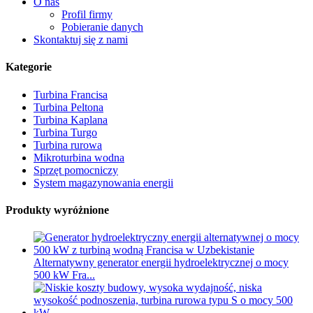
O nas
Profil firmy
Pobieranie danych
Skontaktuj się z nami
Kategorie
Turbina Francisa
Turbina Peltona
Turbina Kaplana
Turbina Turgo
Turbina rurowa
Mikroturbina wodna
Sprzęt pomocniczy
System magazynowania energii
Produkty wyróżnione
Alternatywny generator energii hydroelektrycznej o mocy
500 kW Fra...