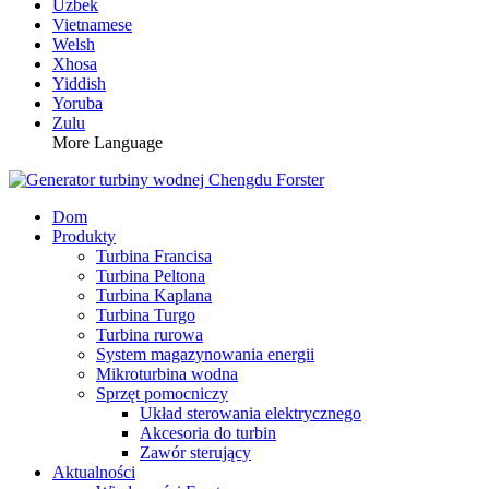
Uzbek
Vietnamese
Welsh
Xhosa
Yiddish
Yoruba
Zulu
More Language
Dom
Produkty
Turbina Francisa
Turbina Peltona
Turbina Kaplana
Turbina Turgo
Turbina rurowa
System magazynowania energii
Mikroturbina wodna
Sprzęt pomocniczy
Układ sterowania elektrycznego
Akcesoria do turbin
Zawór sterujący
Aktualności