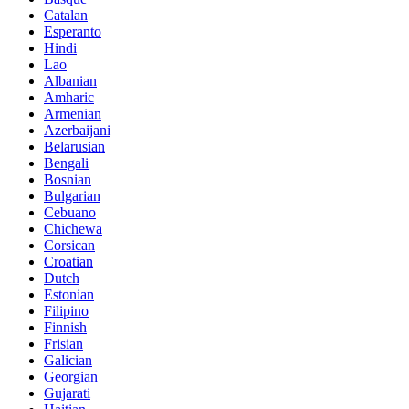
Catalan
Esperanto
Hindi
Lao
Albanian
Amharic
Armenian
Azerbaijani
Belarusian
Bengali
Bosnian
Bulgarian
Cebuano
Chichewa
Corsican
Croatian
Dutch
Estonian
Filipino
Finnish
Frisian
Galician
Georgian
Gujarati