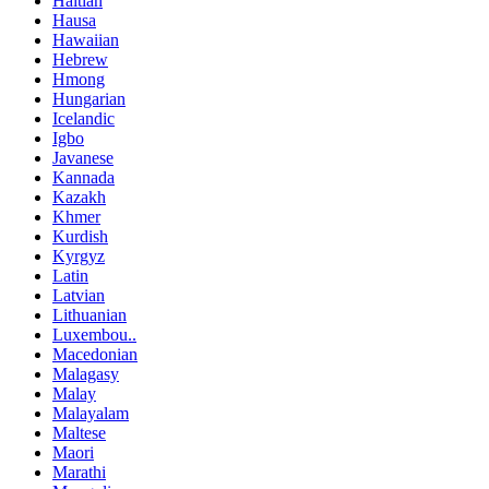
Haitian
Hausa
Hawaiian
Hebrew
Hmong
Hungarian
Icelandic
Igbo
Javanese
Kannada
Kazakh
Khmer
Kurdish
Kyrgyz
Latin
Latvian
Lithuanian
Luxembou..
Macedonian
Malagasy
Malay
Malayalam
Maltese
Maori
Marathi