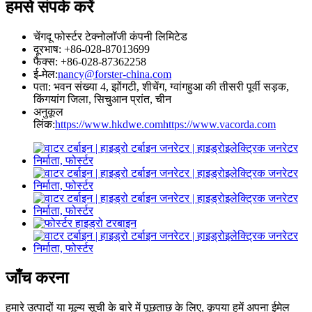
हमसे संपर्क करें
चेंगदू फोर्स्टर टेक्नोलॉजी कंपनी लिमिटेड
दूरभाष: +86-028-87013699
फैक्स: +86-028-87362258
ई-मेल:
nancy@forster-china.com
पता: भवन संख्या 4, झोंगटी, शीचेंग, ग्वांगहुआ की तीसरी पूर्वी सड़क,
किंगयांग जिला, सिचुआन प्रांत, चीन
अनुकूल
लिंक:
https://www.hkdwe.com
https://www.vacorda.com
जाँच करना
हमारे उत्पादों या मूल्य सूची के बारे में पूछताछ के लिए, कृपया हमें अपना ईमेल