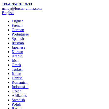
+86-028-87013699
nancy@forster-china.com
English
English
French
German
Portuguese
Spanish
Russian
Japanese
Korean
Arabic
Irish
Greek
Turkish
Italian
Danish
Romanian
Indonesian
Czech
Afrikaans
Swedish
Polish
Basque