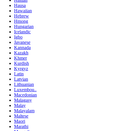
Haitian
Hausa
Hawaiian
Hebrew
Hmong
Hungarian
Icelandic
Igbo
Javanese
Kannada
Kazakh
Khmer
Kurdish
Kyrgyz
Latin
Latvian
Lithuanian
Luxembou..
Macedonian
Malagasy
Malay
Malayalam
Maltese
Maori
Marathi