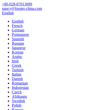
+86-028-87013699
nancy@forster-china.com
English
English
French
German
Portuguese
Spanish
Russian
Japanese
Korean
Arabic
Irish
Greek
Turkish
Italian
Danish
Romanian
Indonesian
Czech
Afrikaans
Swedish
Polish
Basque