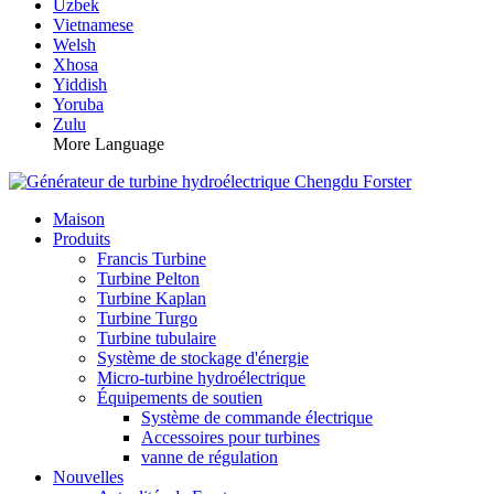
Uzbek
Vietnamese
Welsh
Xhosa
Yiddish
Yoruba
Zulu
More Language
Maison
Produits
Francis Turbine
Turbine Pelton
Turbine Kaplan
Turbine Turgo
Turbine tubulaire
Système de stockage d'énergie
Micro-turbine hydroélectrique
Équipements de soutien
Système de commande électrique
Accessoires pour turbines
vanne de régulation
Nouvelles