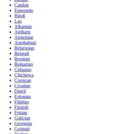
Catalan
Esperanto
Hindi
Lao
Albanian
Amharic
Armenian
Azerbaijani
Belarusian
Bengali
Bosnian
Bulgarian
Cebuano
Chichewa
Corsican
Croatian
Dutch
Estonian
Filipino
Finnish
Frisian
Galician
Georgian
Gujarati