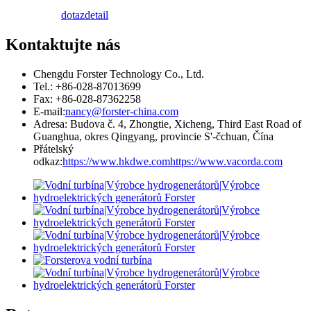
dotaz
detail
Kontaktujte nás
Chengdu Forster Technology Co., Ltd.
Tel.: +86-028-87013699
Fax: +86-028-87362258
E-mail:
nancy@forster-china.com
Adresa: Budova č. 4, Zhongtie, Xicheng, Third East Road of
Guanghua, okres Qingyang, provincie S'-čchuan, Čína
Přátelský
odkaz:
https://www.hkdwe.com
https://www.vacorda.com