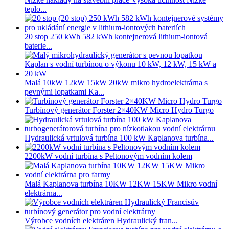
teplo...
20 stop 250 kWh 582 kWh kontejnerová lithium-iontová
baterie...
Malá 10kW 12kW 15kW 20kW mikro hydroelektrárna s
pevnými lopatkami Ka...
Turbínový generátor Forster 2×40KW Micro Hydro Turgo
Hydraulická vrtulová turbína 100 kW Kaplanova turbína...
2200kW vodní turbína s Peltonovým vodním kolem
Malá Kaplanova turbína 10KW 12KW 15KW Mikro vodní
elektrárna...
Výrobce vodních elektráren Hydraulický fran...