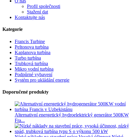
O nás
Profil společnosti
Stažení dat
Kontaktujte nás
Kategorie
Francis Turbine
Peltonova turbína
Kaplanova turbína
Turbo turbína
Trubková turbína
Mikro vodní turbína
Podpůrné vybavení
Systém pro ukládání energie
Doporučené produkty
Alternativní energetický hydroelektrický generátor 500KW
Fra...
Nízké náklady na stavební práce Vysoká účinnost Nízké