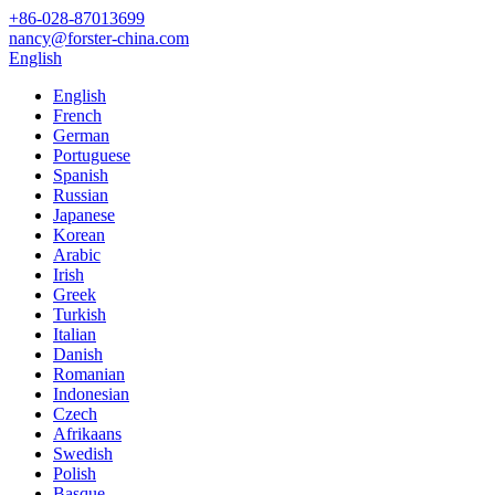
+86-028-87013699
nancy@forster-china.com
English
English
French
German
Portuguese
Spanish
Russian
Japanese
Korean
Arabic
Irish
Greek
Turkish
Italian
Danish
Romanian
Indonesian
Czech
Afrikaans
Swedish
Polish
Basque