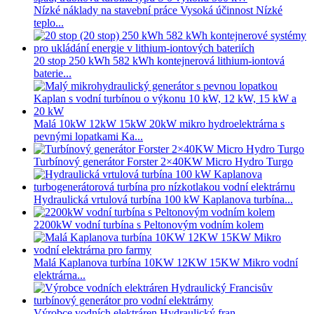
Nízké náklady na stavební práce Vysoká účinnost Nízké
teplo...
20 stop 250 kWh 582 kWh kontejnerová lithium-iontová
baterie...
Malá 10kW 12kW 15kW 20kW mikro hydroelektrárna s
pevnými lopatkami Ka...
Turbínový generátor Forster 2×40KW Micro Hydro Turgo
Hydraulická vrtulová turbína 100 kW Kaplanova turbína...
2200kW vodní turbína s Peltonovým vodním kolem
Malá Kaplanova turbína 10KW 12KW 15KW Mikro vodní
elektrárna...
Výrobce vodních elektráren Hydraulický fran...