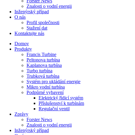
Forster News
Znalosti o vodní energii
Inženýrský případ
O nás
Profil společnosti
Stažení dat
Kontaktujte nás
Domov
Produkty
Francis Turbine
Peltonova turbína
Kaplanova turbína
Turbo turbína
Trubková turbína
Systém pro ukládání energie
Mikro vodní turbína
Podpůrné vybavení
Elektrický řídicí systém
Příslušenství k turbínám
Regulační ventil
Zprávy
Forster News
Znalosti o vodní energii
Inženýrský případ