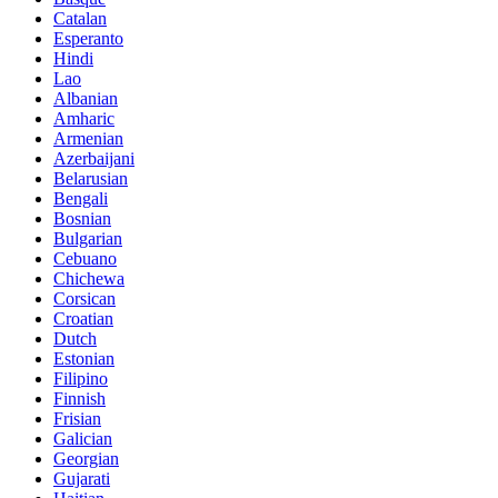
Catalan
Esperanto
Hindi
Lao
Albanian
Amharic
Armenian
Azerbaijani
Belarusian
Bengali
Bosnian
Bulgarian
Cebuano
Chichewa
Corsican
Croatian
Dutch
Estonian
Filipino
Finnish
Frisian
Galician
Georgian
Gujarati