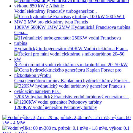
Vodní elektrárny Francisův turbogenerátor...
100KW 500KW 1MW 2MW Hydraulická Francisova turbína
Cena...
Hydraulický turbogenerátor 250KW Vodní elektrárna Fran...
Řešení pro mini vodní elektrárnu s mikroturbínou 20–50 kW
Cena generátoru turbíny Kaplan pro hydroelektrárny Forster...
320KW hydraulický Francisův vodní turbínový generátor s...
1200KW vodní generátor Peltonovy turbíny