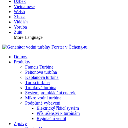
Uzbek
Vietnamese
Welsh
Xhosa
Yiddish
Yoruba
Zulu
More Language
Domov
Produkty
Francis Turbine
Peltonova turbína
Kaplanova turbína
Turbo turbína
Trubková turbína
Systém pro ukládání energie
Mikro vodní turbína
Podpůrné vybavení
Elektrický řídicí systém
Příslušenství k turbínám
Regulační ventil
Zprávy