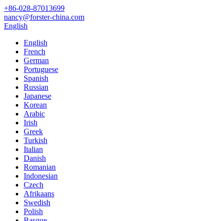
+86-028-87013699
nancy@forster-china.com
English
English
French
German
Portuguese
Spanish
Russian
Japanese
Korean
Arabic
Irish
Greek
Turkish
Italian
Danish
Romanian
Indonesian
Czech
Afrikaans
Swedish
Polish
Basque