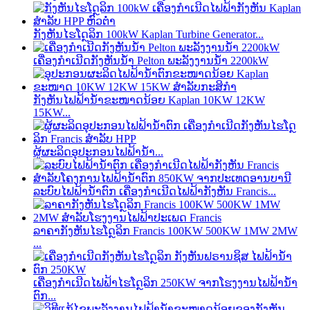
ກັງຫັນໄຮໂດຼລິກ 100kW Kaplan Turbine Generator...
ເຄື່ອງກຳເນີດກັງຫັນນ້ຳ Pelton ພະລັງງານນ້ຳ 2200kW
ກັງຫັນໄຟຟ້ານ້ຳຂະໜາດນ້ອຍ Kaplan 10KW 12KW
15KW...
ຜູ້ຜະລິດອຸປະກອນໄຟຟ້ານໍ້າ...
ລະບົບໄຟຟ້ານ້ຳຕົກ ເຄື່ອງກຳເນີດໄຟຟ້າກັງຫັນ Francis...
ລາຄາກັງຫັນໄຮໂດຼລິກ Francis 100KW 500KW 1MW 2MW
...
ເຄື່ອງກຳເນີດໄຟຟ້າໄຮໂດຼລິກ 250KW ຈາກໂຮງງານໄຟຟ້ານ້ຳ
ຕົກ...