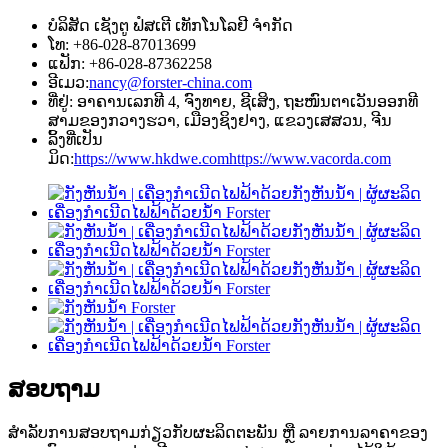
ບໍລິສັດ ເຊັງຕູ ຟໍສເຕີ ເທັກໂນໂລຢີ ຈຳກັດ
ໂທ: +86-028-87013699
ແຟັກ: +86-028-87362258
ອີເມວ:
nancy@forster-china.com
ທີ່ຢູ່: ອາຄານເລກທີ 4, ຈົງທາຍ, ຊີເສິງ, ຖະໜົນຕາເວັນອອກທີ
ສາມຂອງກວາງຮວາ, ເມືອງຊິງຢາງ, ແຂວງເສສວນ, ຈີນ
ລິ້ງທີ່ເປັນ
ມິດ:
https://www.hkdwe.com
https://www.vacorda.com
ສອບຖາມ
ສຳລັບການສອບຖາມກ່ຽວກັບຜະລິດຕະພັນ ຫຼື ລາຍການລາຄາຂອງ