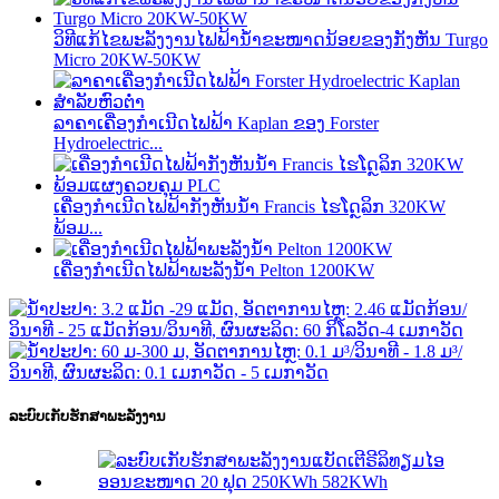
ວິທີແກ້ໄຂພະລັງງານໄຟຟ້ານ້ຳຂະໜາດນ້ອຍຂອງກັງຫັນ Turgo
Micro 20KW-50KW
ລາຄາເຄື່ອງກຳເນີດໄຟຟ້າ Kaplan ຂອງ Forster
Hydroelectric...
ເຄື່ອງກຳເນີດໄຟຟ້າກັງຫັນນ້ຳ Francis ໄຮໂດຼລິກ 320KW
ພ້ອມ...
ເຄື່ອງກຳເນີດໄຟຟ້າພະລັງນ້ຳ Pelton 1200KW
ລະບົບເກັບຮັກສາພະລັງງານ