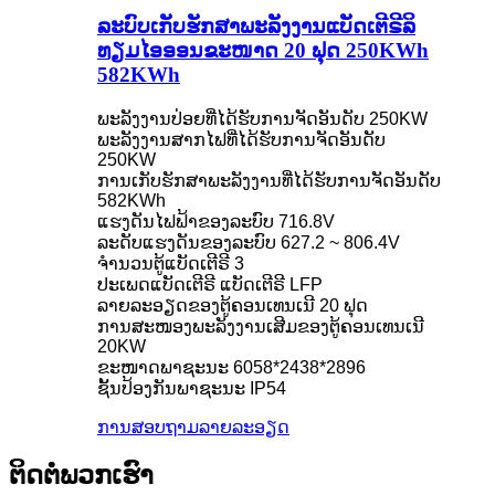
ລະບົບເກັບຮັກສາພະລັງງານແບັດເຕີຣີລິ
ທຽມໄອອອນຂະໜາດ 20 ຟຸດ 250KWh
582KWh
ພະລັງງານປ່ອຍທີ່ໄດ້ຮັບການຈັດອັນດັບ 250KW
ພະລັງງານສາກໄຟທີ່ໄດ້ຮັບການຈັດອັນດັບ
250KW
ການເກັບຮັກສາພະລັງງານທີ່ໄດ້ຮັບການຈັດອັນດັບ
582KWh
ແຮງດັນໄຟຟ້າຂອງລະບົບ 716.8V
ລະດັບແຮງດັນຂອງລະບົບ 627.2 ~ 806.4V
ຈຳນວນຕູ້ແບັດເຕີຣີ 3
ປະເພດແບັດເຕີຣີ ແບັດເຕີຣີ LFP
ລາຍລະອຽດຂອງຕູ້ຄອນເທນເນີ 20 ຟຸດ
ການສະໜອງພະລັງງານເສີມຂອງຕູ້ຄອນເທນເນີ
20KW
ຂະໜາດພາຊະນະ 6058*2438*2896
ຊັ້ນປ້ອງກັນພາຊະນະ IP54
ການສອບຖາມ
ລາຍລະອຽດ
ຕິດຕໍ່ພວກເຮົາ