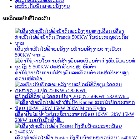
ອຸປະກອນສະໜັບສະໜູນ
ລະບົບເກັບຮັກສາພະລັງງານ
ຜະລິດຕະພັນທີ່ໂດດເດັ່ນ
ເຄື່ອງກຳເນີດໄຟຟ້າພະລັງງານນ້ຳພະລັງງານທາງເລືອກ
500KW ຈາກ...
ຄ່າໃຊ້ຈ່າຍໃນການກໍ່ສ້າງພົນລະເຮືອນຕໍ່າ ປະສິດທິພາບສູງ
ຄວາມໜັກຕໍ່າ...
ແບັດເຕີຣີລິທຽມໄອອອນບັນຈຸ 20 ຟຸດ 250KWh 582KWh...
ເຄື່ອງປັ່ນໄຟຟ້າໄຮໂດຣລິກຂະໜາດນ້ອຍ 10kW 12kW 15kW
20kW ແບບໃບມີດຄົງທີ່...
ເຄື່ອງກຳເນີດໄຟຟ້າ Forster ກັງຫັນນ້ຳຂະໜາດນ້ອຍ 2×40KW