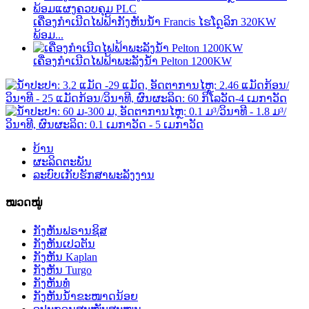
ເຄື່ອງກຳເນີດໄຟຟ້າກັງຫັນນ້ຳ Francis ໄຮໂດຼລິກ 320KW
ພ້ອມ...
ເຄື່ອງກຳເນີດໄຟຟ້າພະລັງນ້ຳ Pelton 1200KW
ບ້ານ
ຜະລິດຕະພັນ
ລະບົບເກັບຮັກສາພະລັງງານ
ໝວດໝູ່
ກັງຫັນຟຣານຊິສ
ກັງຫັນເປວຕັນ
ກັງຫັນ Kaplan
ກັງຫັນ Turgo
ກັງຫັນທໍ່
ກັງຫັນນ້ຳຂະໜາດນ້ອຍ