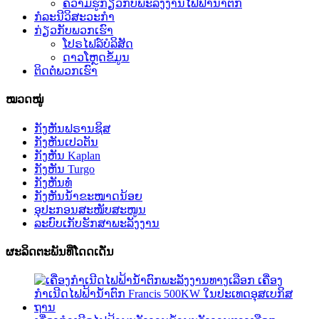
ຄວາມຮູ້ກ່ຽວກັບພະລັງງານໄຟຟ້ານ້ຳຕົກ
ກໍລະນີວິສະວະກຳ
ກ່ຽວກັບພວກເຮົາ
ໂປຣໄຟລ໌ບໍລິສັດ
ດາວໂຫຼດຂໍ້ມູນ
ຕິດຕໍ່ພວກເຮົາ
ໝວດໝູ່
ກັງຫັນຟຣານຊິສ
ກັງຫັນເປວຕັນ
ກັງຫັນ Kaplan
ກັງຫັນ Turgo
ກັງຫັນທໍ່
ກັງຫັນນ້ຳຂະໜາດນ້ອຍ
ອຸປະກອນສະໜັບສະໜູນ
ລະບົບເກັບຮັກສາພະລັງງານ
ຜະລິດຕະພັນທີ່ໂດດເດັ່ນ