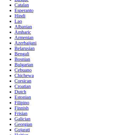
Catalan
Esperanto
Hindi
Lao
Albanian
Amharic
Armenian
Azerbaijani
Belarusian
Bengali
Bosnian
Bulgarian
Cebuano
Chichewa
Corsican
Croatian
Dutch
Estonian
Filipino
Finnish
Frisian
Galician
Georgian
Gujarati