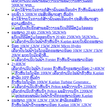
ເຄື່ອງກຳເນີດໄຟຟ້າພະລັງງານນ້ຳພະລັງງານທາງເລືອກ
500KW ຈາກ...
ຄ່າໃຊ້ຈ່າຍໃນການກໍ່ສ້າງພົນລະເຮືອນຕໍ່າ ປະສິດທິພາບສູງ
ຄວາມໜັກຕໍ່າ...
ແບັດເຕີຣີລິທຽມໄອອອນບັນຈຸ 20 ຟຸດ 250KWh 582KWh...
ເຄື່ອງປັ່ນໄຟຟ້າໄຮໂດຣລິກຂະໜາດນ້ອຍ 10kW 12kW 15kW
20kW ແບບໃບມີດຄົງທີ່...
ເຄື່ອງກຳເນີດໄຟຟ້າ Forster ກັງຫັນນ້ຳຂະໜາດນ້ອຍ 2×40KW
ກັງຫັນໄຮໂດຼລິກ 100kW Kaplan Turbine Generator...
ເຄື່ອງກຳເນີດກັງຫັນນ້ຳ Pelton ພະລັງງານນ້ຳ 2200kW
ກັງຫັນໄຟຟ້ານ້ຳຂະໜາດນ້ອຍ Kaplan 10KW 12KW