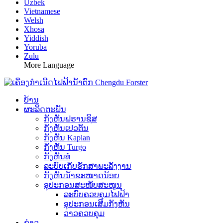
Uzbek
Vietnamese
Welsh
Xhosa
Yiddish
Yoruba
Zulu
More Language
ບ້ານ
ຜະລິດຕະພັນ
ກັງຫັນຟຣານຊິສ
ກັງຫັນເປວຕັນ
ກັງຫັນ Kaplan
ກັງຫັນ Turgo
ກັງຫັນທໍ່
ລະບົບເກັບຮັກສາພະລັງງານ
ກັງຫັນນ້ຳຂະໜາດນ້ອຍ
ອຸປະກອນສະໜັບສະໜູນ
ລະບົບຄວບຄຸມໄຟຟ້າ
ອຸປະກອນເສີມກັງຫັນ
ວາວຄວບຄຸມ
ຂ່າວ