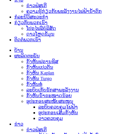
ຂ່າວຟໍສເຕີ
ຄວາມຮູ້ກ່ຽວກັບພະລັງງານໄຟຟ້ານ້ຳຕົກ
ກໍລະນີວິສະວະກຳ
ກ່ຽວກັບພວກເຮົາ
ໂປຣໄຟລ໌ບໍລິສັດ
ດາວໂຫຼດຂໍ້ມູນ
ຕິດຕໍ່ພວກເຮົາ
ບ້ານ
ຜະລິດຕະພັນ
ກັງຫັນຟຣານຊິສ
ກັງຫັນເປວຕັນ
ກັງຫັນ Kaplan
ກັງຫັນ Turgo
ກັງຫັນທໍ່
ລະບົບເກັບຮັກສາພະລັງງານ
ກັງຫັນນ້ຳຂະໜາດນ້ອຍ
ອຸປະກອນສະໜັບສະໜູນ
ລະບົບຄວບຄຸມໄຟຟ້າ
ອຸປະກອນເສີມກັງຫັນ
ວາວຄວບຄຸມ
ຂ່າວ
ຂ່າວຟໍສເຕີ