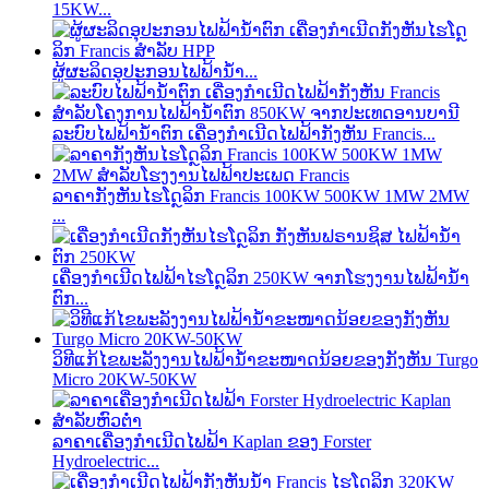
15KW...
ຜູ້ຜະລິດອຸປະກອນໄຟຟ້ານໍ້າ...
ລະບົບໄຟຟ້ານ້ຳຕົກ ເຄື່ອງກຳເນີດໄຟຟ້າກັງຫັນ Francis...
ລາຄາກັງຫັນໄຮໂດຼລິກ Francis 100KW 500KW 1MW 2MW
...
ເຄື່ອງກຳເນີດໄຟຟ້າໄຮໂດຼລິກ 250KW ຈາກໂຮງງານໄຟຟ້ານ້ຳ
ຕົກ...
ວິທີແກ້ໄຂພະລັງງານໄຟຟ້ານ້ຳຂະໜາດນ້ອຍຂອງກັງຫັນ Turgo
Micro 20KW-50KW
ລາຄາເຄື່ອງກຳເນີດໄຟຟ້າ Kaplan ຂອງ Forster
Hydroelectric...