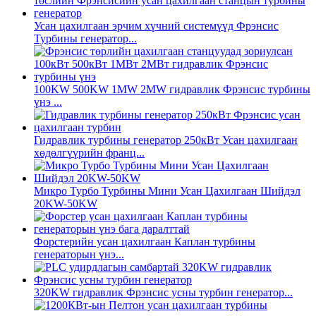
Усан цахилгаан эрчим хүчний системүүд Фрэнсис
Турбины генератор...
100KW 500KW 1MW 2MW гидравлик Фрэнсис турбины
үнэ ...
Гидравлик турбины генератор 250кВт Усан цахилгаан
хөдөлгүүрийн франц...
Микро Турбо Турбины Мини Усан Цахилгаан Шийдэл
20KW-50KW
Форстерийн усан цахилгаан Каплан турбины
генераторын үнэ...
320KW гидравлик Фрэнсис усны турбин генератор...