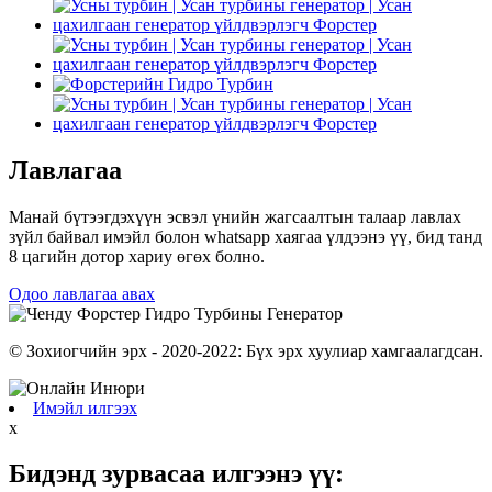
Лавлагаа
Манай бүтээгдэхүүн эсвэл үнийн жагсаалтын талаар лавлах
зүйл байвал имэйл болон whatsapp хаягаа үлдээнэ үү, бид танд
8 цагийн дотор хариу өгөх болно.
Одоо лавлагаа авах
© Зохиогчийн эрх - 2020-2022: Бүх эрх хуулиар хамгаалагдсан.
Имэйл илгээх
x
Бидэнд зурвасаа илгээнэ үү: