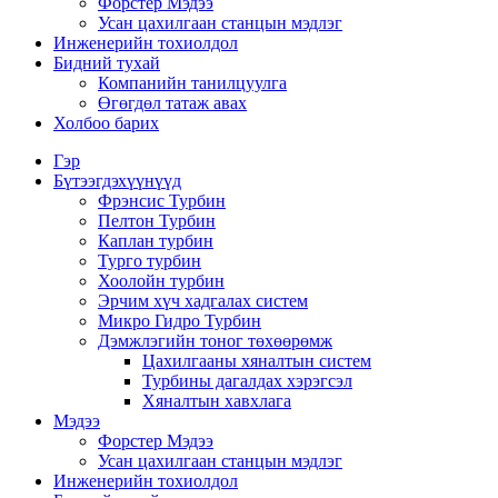
Форстер Мэдээ
Усан цахилгаан станцын мэдлэг
Инженерийн тохиолдол
Бидний тухай
Компанийн танилцуулга
Өгөгдөл татаж авах
Холбоо барих
Гэр
Бүтээгдэхүүнүүд
Фрэнсис Турбин
Пелтон Турбин
Каплан турбин
Турго турбин
Хоолойн турбин
Эрчим хүч хадгалах систем
Микро Гидро Турбин
Дэмжлэгийн тоног төхөөрөмж
Цахилгааны хяналтын систем
Турбины дагалдах хэрэгсэл
Хяналтын хавхлага
Мэдээ
Форстер Мэдээ
Усан цахилгаан станцын мэдлэг
Инженерийн тохиолдол