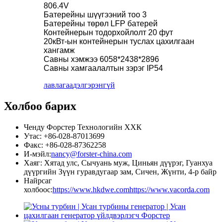
806.4V
Батерейны шүүгээний тоо 3
Батерейны төрөл LFP батерей
Контейнерын тодорхойлолт 20 фут
20кВт-ын контейнерын туслах цахилгаан
хангамж
Савны хэмжээ 6058*2438*2896
Савны хамгаалалтын зэрэг IP54
лавлагаа
дэлгэрэнгүй
Холбоо барих
Ченду Форстер Технологийн ХХК
Утас: +86-028-87013699
Факс: +86-028-87362258
И-мэйл:
nancy@forster-china.com
Хаяг: Хятад улс, Сычуань муж, Циньян дүүрэг, Гуанхуа
дүүргийн Зүүн гуравдугаар зам, Сичен, Жүнти, 4-р байр
Найрсаг
холбоос:
https://www.hkdwe.com
https://www.vacorda.com