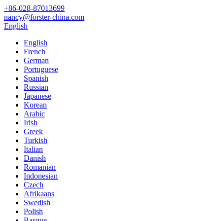
+86-028-87013699
nancy@forster-china.com
English
English
French
German
Portuguese
Spanish
Russian
Japanese
Korean
Arabic
Irish
Greek
Turkish
Italian
Danish
Romanian
Indonesian
Czech
Afrikaans
Swedish
Polish
Basque