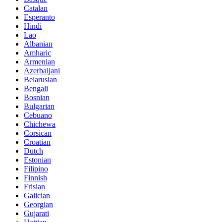
Catalan
Esperanto
Hindi
Lao
Albanian
Amharic
Armenian
Azerbaijani
Belarusian
Bengali
Bosnian
Bulgarian
Cebuano
Chichewa
Corsican
Croatian
Dutch
Estonian
Filipino
Finnish
Frisian
Galician
Georgian
Gujarati