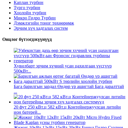
Каплан турбин
Турго турбин
Хоолойн турбин
Микро Гидро Турбин
Дэмжлэгийн тоног төхөөрөмж
Эрчим хүч хадгалах систем
Онцлог бүтээгдэхүүнүүд
Хувилбарт эрчим хүчний усан цахилгаан үүсгүүр
500кВт...
Бага барилгын зардал Өндөр үр ашигтай Бага даралттай
...
20 фут 250 кВт.ц 582 кВт.ц Контейнержуулсан литийн
ион батерей...
Жижиг 10кВт 12кВт 15кВт 20кВт Бичил Гидро Суурин