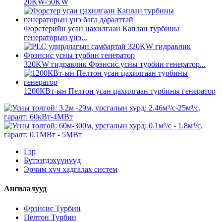
20KW-50KW
Форстерийн усан цахилгаан Каплан турбины
генераторын үнэ...
320KW гидравлик Фрэнсис усны турбин генератор...
1200КВт-ын Пелтон усан цахилгаан турбины генератор
Гэр
Бүтээгдэхүүнүүд
Эрчим хүч хадгалах систем
Ангилалууд
Фрэнсис Турбин
Пелтон Турбин