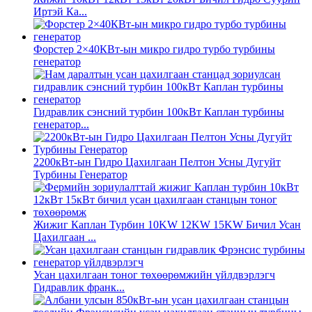
Иртэй Ка...
Форстер 2×40КВт-ын микро гидро турбо турбины
генератор
Гидравлик сэнсний турбин 100кВт Каплан турбины
генератор...
2200кВт-ын Гидро Цахилгаан Пелтон Усны Дугуйт
Турбины Генератор
Жижиг Каплан Турбин 10KW 12KW 15KW Бичил Усан
Цахилгаан ...
Усан цахилгаан тоног төхөөрөмжийн үйлдвэрлэгч
Гидравлик франк...