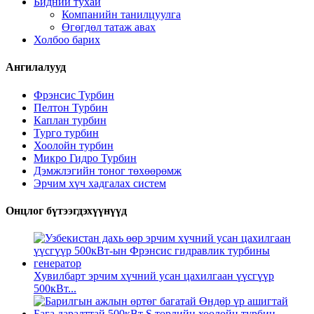
Бидний тухай
Компанийн танилцуулга
Өгөгдөл татаж авах
Холбоо барих
Ангилалууд
Фрэнсис Турбин
Пелтон Турбин
Каплан турбин
Турго турбин
Хоолойн турбин
Микро Гидро Турбин
Дэмжлэгийн тоног төхөөрөмж
Эрчим хүч хадгалах систем
Онцлог бүтээгдэхүүнүүд
Хувилбарт эрчим хүчний усан цахилгаан үүсгүүр
500кВт...