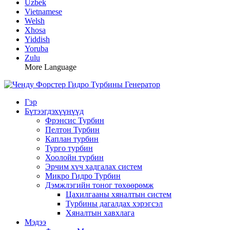
Uzbek
Vietnamese
Welsh
Xhosa
Yiddish
Yoruba
Zulu
More Language
Гэр
Бүтээгдэхүүнүүд
Фрэнсис Турбин
Пелтон Турбин
Каплан турбин
Турго турбин
Хоолойн турбин
Эрчим хүч хадгалах систем
Микро Гидро Турбин
Дэмжлэгийн тоног төхөөрөмж
Цахилгааны хяналтын систем
Турбины дагалдах хэрэгсэл
Хяналтын хавхлага
Мэдээ