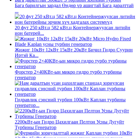
Бага барилгын зардал Өндөр үр ашигтай Бага даралттай
...
20 фут 250 кВт.ц 582 кВт.ц Контейнержуулсан литийн
ион батерей...
Жижиг 10кВт 12кВт 15кВт 20кВт Бичил Гидро Суурин
Иртэй Ка...
Форстер 2×40КВт-ын микро гидро турбо турбины
генератор
Гидравлик сэнсний турбин 100кВт Каплан турбины
генератор...
2200кВт-ын Гидро Цахилгаан Пелтон Усны Дугуйт
Турбины Генератор