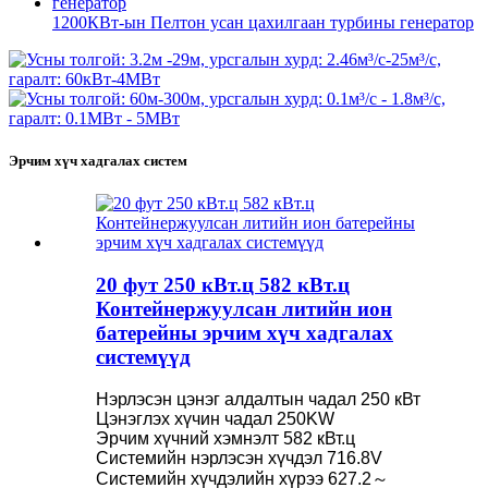
1200КВт-ын Пелтон усан цахилгаан турбины генератор
Эрчим хүч хадгалах систем
20 фут 250 кВт.ц 582 кВт.ц
Контейнержуулсан литийн ион
батерейны эрчим хүч хадгалах
системүүд
Нэрлэсэн цэнэг алдалтын чадал 250 кВт
Цэнэглэх хүчин чадал 250KW
Эрчим хүчний хэмнэлт 582 кВт.ц
Системийн нэрлэсэн хүчдэл 716.8V
Системийн хүчдэлийн хүрээ 627.2～