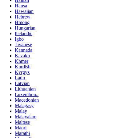
Haitian
Hausa
Hawaiian
Hebrew
Hmong
Hungarian
Icelandic
Igbo
Javanese
Kannada
Kazakh
Khmer
Kurdish
Kyrgyz
Latin
Latvian
Lithuanian
Luxembou..
Macedonian
Malagasy
Malay
Malayalam
Maltese
Maori
Marathi