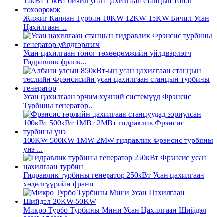
Жижиг Каплан Турбин 10KW 12KW 15KW Бичил Усан
Цахилгаан ...
Усан цахилгаан тоног төхөөрөмжийн үйлдвэрлэгч
Гидравлик франк...
Усан цахилгаан эрчим хүчний системүүд Фрэнсис
Турбины генератор...
100KW 500KW 1MW 2MW гидравлик Фрэнсис турбины
үнэ ...
Гидравлик турбины генератор 250кВт Усан цахилгаан
хөдөлгүүрийн франц...
Микро Турбо Турбины Мини Усан Цахилгаан Шийдэл