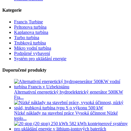
Kategorie
Francis Turbine
Peltonova turbína
Kaplanova turbína
Turbo turbína
Trubková turbína
Mikro vodní turbína
Podpůrné vybavení
Systém pro ukládání energie
Doporučené produkty
Alternativní energetický hydroelektrický generátor 500KW
Fra...
Nízké náklady na stavební práce Vysoká účinnost Nízké
teplo...