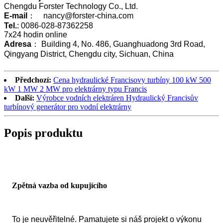
Chengdu Forster Technology Co., Ltd.
E-mail
： nancy@forster-china.com
Tel.
: 0086-028-87362258
7x24 hodin online
Adresa
： Building 4, No. 486, Guanghuadong 3rd Road,
Qingyang District, Chengdu city, Sichuan, China
Předchozí:
Cena hydraulické Francisovy turbíny 100 kW 500
kW 1 MW 2 MW pro elektrárny typu Francis
Další:
Výrobce vodních elektráren Hydraulický Francisův
turbínový generátor pro vodní elektrárny
Popis produktu
Zpětná vazba od kupujícího
To je neuvěřitelné. Pamatujete si náš projekt o výkonu