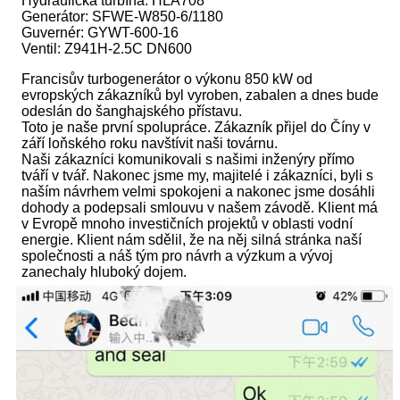
Hydraulická turbína: HLA708
Generátor: SFWE-W850-6/1180
Guvernér: GYWT-600-16
Ventil: Z941H-2.5C DN600
Francisův turbogenerátor o výkonu 850 kW od
evropských zákazníků byl vyroben, zabalen a dnes bude
odeslán do šanghajského přístavu.
Toto je naše první spolupráce. Zákazník přijel do Číny v
září loňského roku navštívit naši továrnu.
Naši zákazníci komunikovali s našimi inženýry přímo
tváří v tvář. Nakonec jsme my, majitelé i zákazníci, byli s
naším návrhem velmi spokojeni a nakonec jsme dosáhli
dohody a podepsali smlouvu v našem závodě. Klient má
v Evropě mnoho investičních projektů v oblasti vodní
energie. Klient nám sdělil, že na něj silná stránka naší
společnosti a náš tým pro návrh a výzkum a vývoj
zanechaly hluboký dojem.