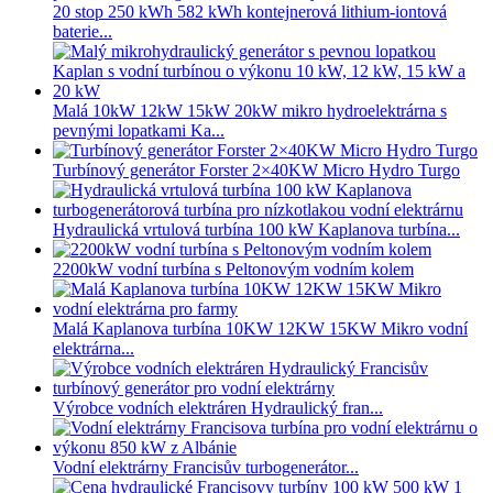
20 stop 250 kWh 582 kWh kontejnerová lithium-iontová
baterie...
Malá 10kW 12kW 15kW 20kW mikro hydroelektrárna s
pevnými lopatkami Ka...
Turbínový generátor Forster 2×40KW Micro Hydro Turgo
Hydraulická vrtulová turbína 100 kW Kaplanova turbína...
2200kW vodní turbína s Peltonovým vodním kolem
Malá Kaplanova turbína 10KW 12KW 15KW Mikro vodní
elektrárna...
Výrobce vodních elektráren Hydraulický fran...
Vodní elektrárny Francisův turbogenerátor...