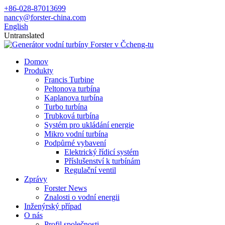
+86-028-87013699
nancy@forster-china.com
English
Untranslated
Domov
Produkty
Francis Turbine
Peltonova turbína
Kaplanova turbína
Turbo turbína
Trubková turbína
Systém pro ukládání energie
Mikro vodní turbína
Podpůrné vybavení
Elektrický řídicí systém
Příslušenství k turbínám
Regulační ventil
Zprávy
Forster News
Znalosti o vodní energii
Inženýrský případ
O nás
Profil společnosti