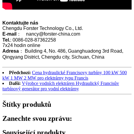
Kontaktujte nás
Chengdu Forster Technology Co., Ltd.
E-mail
： nancy@forster-china.com
Tel.
: 0086-028-87362258
7x24 hodin online
Adresa
： Building 4, No. 486, Guanghuadong 3rd Road,
Qingyang District, Chengdu city, Sichuan, China
Předchozí:
Cena hydraulické Francisovy turbíny 100 kW 500
kW 1 MW 2 MW pro elektrárny typu Francis
Další:
Výrobce vodních elektráren Hydraulický Francisův
turbínový generátor pro vodní elektrárny
Štítky produktů
Zanechte svou zprávu:
Související produkty