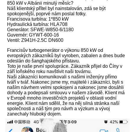
850 kW v Albánii minulý měsíc?
Náš klientský přítel byl nainstalován, zdá se být
spokojenější, poprvé nám poslal fotky.
Francisova turbína: 1*850 kW
Hydraulická turbína: HLA708
Generátor: SFWE-W850-6/1180
Guvernér: GYWT-600-16
Ventil: Z941H-2.5C DN600
Francisův turbogenerátor o výkonu 850 kW od
evropských zákazníků byl vyroben, zabalen a dnes bude
odeslán do šanghajského přístavu.
Toto je naše první spolupráce. Zákazník přijel do Číny v
září loňského roku navštívit naši továrnu.
Naši zákazníci komunikovali s našimi inženýry přímo
tváří v tvář. Nakonec jsme my, majitelé i zákazníci, byli s
naším návrhem velmi spokojeni a nakonec jsme dosáhli
dohody a podepsali smlouvu v našem závodě. Klient má
v Evropě mnoho investičních projektů v oblasti vodní
energie. Klient nám sdělil, že na něj silná stránka naší
společnosti a náš tým pro návrh a výzkum a vývoj
zanechaly hluboký dojem.