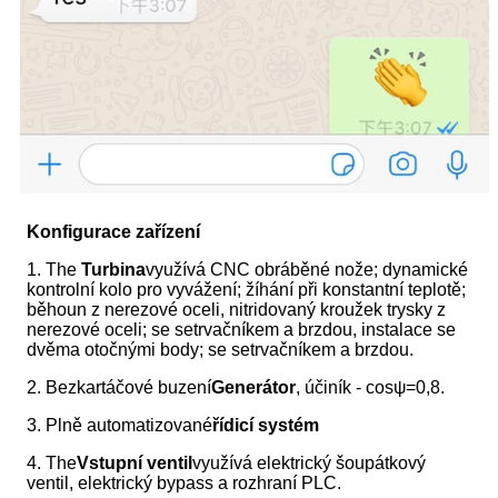
Konfigurace zařízení
1. The
T
urbina
využívá CNC obráběné nože; dynamické
kontrolní kolo pro vyvážení; žíhání při konstantní teplotě;
běhoun z nerezové oceli, nitridovaný kroužek trysky z
nerezové oceli; se setrvačníkem a brzdou, instalace se
dvěma otočnými body; se setrvačníkem a brzdou.
2. Bezkartáčové buzení
G
enerátor
, účiník - cosψ=0,8.
3. Plně automatizované
řídicí systém
4. The
Vstupní ventil
využívá elektrický šoupátkový
ventil, elektrický bypass a rozhraní PLC.