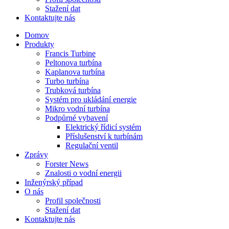
Stažení dat
Kontaktujte nás
Domov
Produkty
Francis Turbine
Peltonova turbína
Kaplanova turbína
Turbo turbína
Trubková turbína
Systém pro ukládání energie
Mikro vodní turbína
Podpůrné vybavení
Elektrický řídicí systém
Příslušenství k turbínám
Regulační ventil
Zprávy
Forster News
Znalosti o vodní energii
Inženýrský případ
O nás
Profil společnosti
Stažení dat
Kontaktujte nás