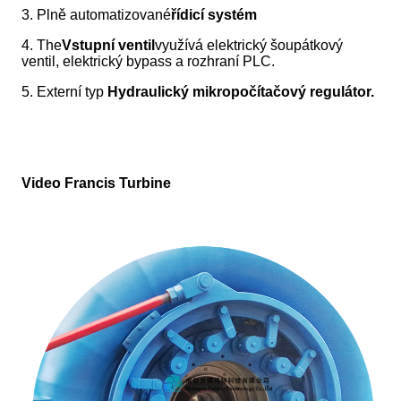
3. Plně automatizované
řídicí systém
4. The
Vstupní ventil
využívá elektrický šoupátkový
ventil, elektrický bypass a rozhraní PLC.
5. Externí typ
Hydraulický mikropočítačový regulátor
.
Video Francis Turbine