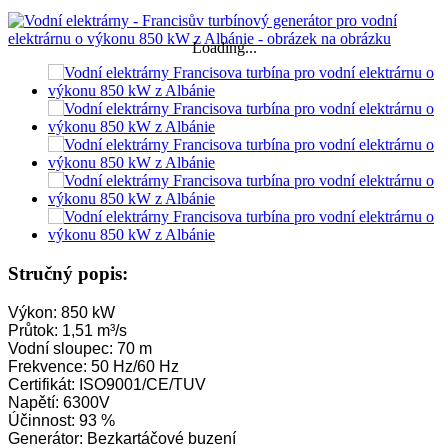
Loading...
Stručný popis:
Výkon: 850 kW
Průtok: 1,51 m³/s
Vodní sloupec: 70 m
Frekvence: 50 Hz/60 Hz
Certifikát: ISO9001/CE/TUV
Napětí: 6300V
Účinnost: 93 %
Generátor: Bezkartáčové buzení