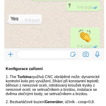
Konfigurace zařízení
1. The
T
urbina
využívá CNC obráběné nože; dynamické
kontrolní kolo pro vyvážení; žíhání při konstantní teplotě;
běhoun z nerezové oceli, nitridovaný kroužek trysky z
nerezové oceli; se setrvačníkem a brzdou, instalace se
dvěma otočnými body; se setrvačníkem a brzdou.
2. Bezkartáčové buzení
G
enerátor
, účiník - cosψ=0,8.