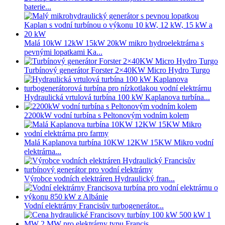
baterie...
Malá 10kW 12kW 15kW 20kW mikro hydroelektrárna s
pevnými lopatkami Ka...
Turbínový generátor Forster 2×40KW Micro Hydro Turgo
Hydraulická vrtulová turbína 100 kW Kaplanova turbína...
2200kW vodní turbína s Peltonovým vodním kolem
Malá Kaplanova turbína 10KW 12KW 15KW Mikro vodní
elektrárna...
Výrobce vodních elektráren Hydraulický fran...
Vodní elektrárny Francisův turbogenerátor...