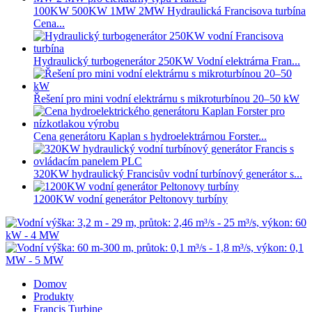
100KW 500KW 1MW 2MW Hydraulická Francisova turbína
Cena...
Hydraulický turbogenerátor 250KW Vodní elektrárna Fran...
Řešení pro mini vodní elektrárnu s mikroturbínou 20–50 kW
Cena generátoru Kaplan s hydroelektrárnou Forster...
320KW hydraulický Francisův vodní turbínový generátor s...
1200KW vodní generátor Peltonovy turbíny
Domov
Produkty
Francis Turbine