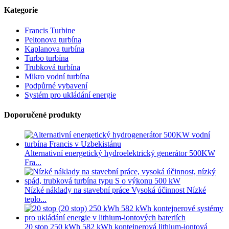
Kategorie
Francis Turbine
Peltonova turbína
Kaplanova turbína
Turbo turbína
Trubková turbína
Mikro vodní turbína
Podpůrné vybavení
Systém pro ukládání energie
Doporučené produkty
Alternativní energetický hydroelektrický generátor 500KW
Fra...
Nízké náklady na stavební práce Vysoká účinnost Nízké
teplo...
20 stop 250 kWh 582 kWh kontejnerová lithium-iontová