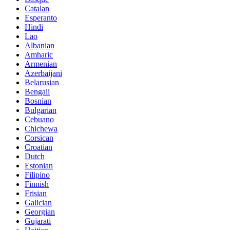
Catalan
Esperanto
Hindi
Lao
Albanian
Amharic
Armenian
Azerbaijani
Belarusian
Bengali
Bosnian
Bulgarian
Cebuano
Chichewa
Corsican
Croatian
Dutch
Estonian
Filipino
Finnish
Frisian
Galician
Georgian
Gujarati