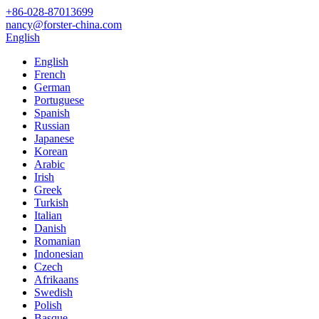
+86-028-87013699
nancy@forster-china.com
English
English
French
German
Portuguese
Spanish
Russian
Japanese
Korean
Arabic
Irish
Greek
Turkish
Italian
Danish
Romanian
Indonesian
Czech
Afrikaans
Swedish
Polish
Basque