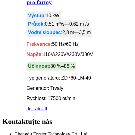
pro farmy
Výstup:
10 kW
Průtok:
0,51 m³/s—0,62 m³/s
Vodní sloupec:
2,8 m—3,5 m
Frekvence:
50 Hz/60 Hz
Napětí:
110V/220V//230V/380V
Účinnost:
80 %–85 %
Typ generátoru: ZD760-LM-40
Generátor: Trvalý
Rychlost: 17500 ot/min
dotaz
detail
Kontaktujte nás
Chengdu Forster Technology Co., Ltd.