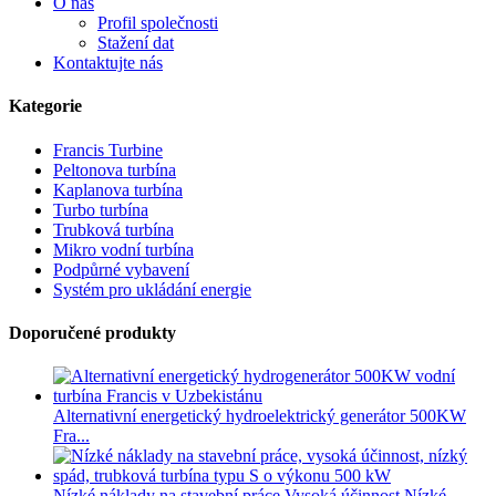
O nás
Profil společnosti
Stažení dat
Kontaktujte nás
Kategorie
Francis Turbine
Peltonova turbína
Kaplanova turbína
Turbo turbína
Trubková turbína
Mikro vodní turbína
Podpůrné vybavení
Systém pro ukládání energie
Doporučené produkty
Alternativní energetický hydroelektrický generátor 500KW
Fra...
Nízké náklady na stavební práce Vysoká účinnost Nízké