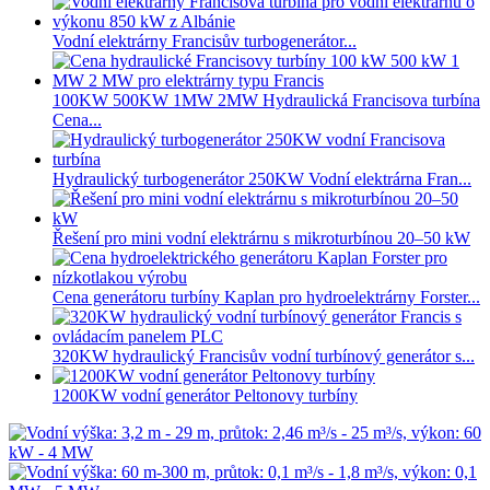
Vodní elektrárny Francisův turbogenerátor...
100KW 500KW 1MW 2MW Hydraulická Francisova turbína
Cena...
Hydraulický turbogenerátor 250KW Vodní elektrárna Fran...
Řešení pro mini vodní elektrárnu s mikroturbínou 20–50 kW
Cena generátoru turbíny Kaplan pro hydroelektrárny Forster...
320KW hydraulický Francisův vodní turbínový generátor s...
1200KW vodní generátor Peltonovy turbíny