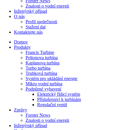
Forster News
Znalosti o vodní energii
Inženýrský případ
O nás
Profil společnosti
Stažení dat
Kontaktujte nás
Domov
Produkty
Francis Turbine
Peltonova turbína
Kaplanova turbína
Turbo turbína
Trubková turbína
Systém pro ukládání energie
Mikro vodní turbína
Podpůrné vybavení
Elektrický řídicí systém
Příslušenství k turbínám
Regulační ventil
Zprávy
Forster News
Znalosti o vodní energii
Inženýrský případ