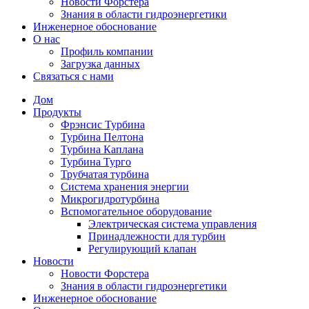
Новости Форстера
Знания в области гидроэнергетики
Инженерное обоснование
О нас
Профиль компании
Загрузка данных
Связаться с нами
Дом
Продукты
Фрэнсис Турбина
Турбина Пелтона
Турбина Каплана
Турбина Турго
Трубчатая турбина
Система хранения энергии
Микрогидротурбина
Вспомогательное оборудование
Электрическая система управления
Принадлежности для турбин
Регулирующий клапан
Новости
Новости Форстера
Знания в области гидроэнергетики
Инженерное обоснование