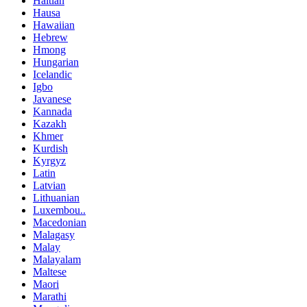
Haitian
Hausa
Hawaiian
Hebrew
Hmong
Hungarian
Icelandic
Igbo
Javanese
Kannada
Kazakh
Khmer
Kurdish
Kyrgyz
Latin
Latvian
Lithuanian
Luxembou..
Macedonian
Malagasy
Malay
Malayalam
Maltese
Maori
Marathi