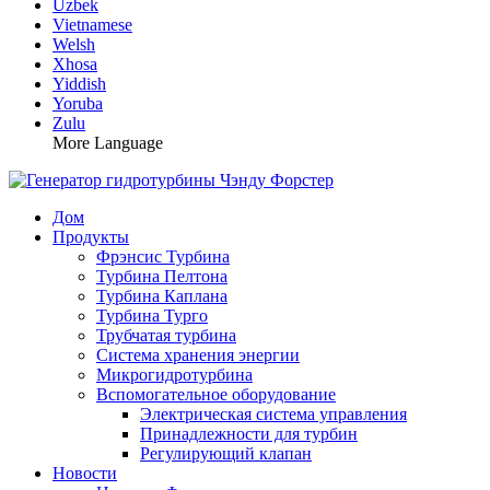
Uzbek
Vietnamese
Welsh
Xhosa
Yiddish
Yoruba
Zulu
More Language
Дом
Продукты
Фрэнсис Турбина
Турбина Пелтона
Турбина Каплана
Турбина Турго
Трубчатая турбина
Система хранения энергии
Микрогидротурбина
Вспомогательное оборудование
Электрическая система управления
Принадлежности для турбин
Регулирующий клапан
Новости