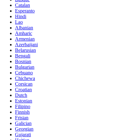
Catalan
Esperanto
Hindi
Lao
Albanian
Amharic
Armenian
Azerbaijani
Belarusian
Bengali
Bosnian
Bulgarian
Cebuano
Chichewa
Corsican
Croatian
Dutch
Estonian
Filipino
Finnish
Frisian
Galician
Georgian
Gujarati