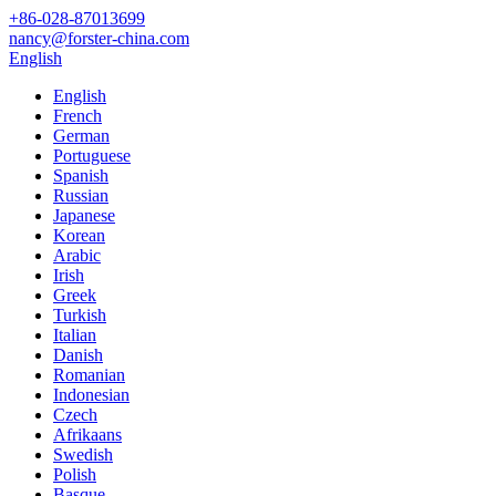
+86-028-87013699
nancy@forster-china.com
English
English
French
German
Portuguese
Spanish
Russian
Japanese
Korean
Arabic
Irish
Greek
Turkish
Italian
Danish
Romanian
Indonesian
Czech
Afrikaans
Swedish
Polish
Basque