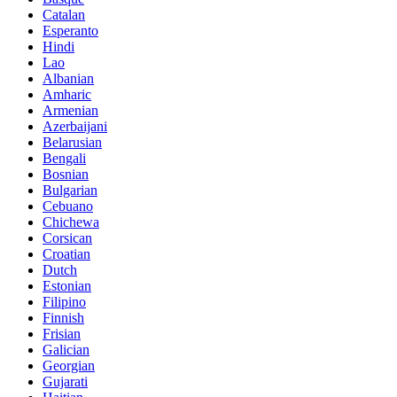
Catalan
Esperanto
Hindi
Lao
Albanian
Amharic
Armenian
Azerbaijani
Belarusian
Bengali
Bosnian
Bulgarian
Cebuano
Chichewa
Corsican
Croatian
Dutch
Estonian
Filipino
Finnish
Frisian
Galician
Georgian
Gujarati