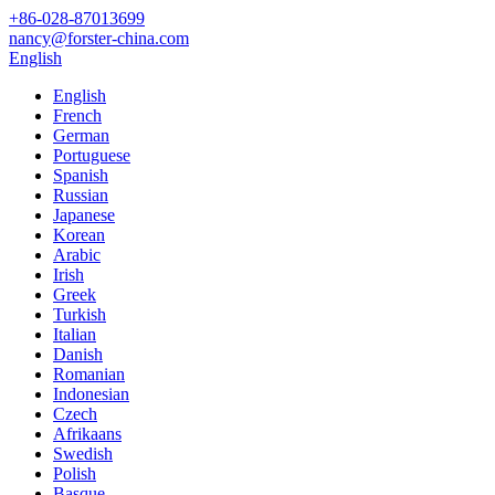
+86-028-87013699
nancy@forster-china.com
English
English
French
German
Portuguese
Spanish
Russian
Japanese
Korean
Arabic
Irish
Greek
Turkish
Italian
Danish
Romanian
Indonesian
Czech
Afrikaans
Swedish
Polish
Basque