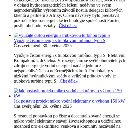
v oblasti hydroenergetických řešení, nedávno ve svém
nejmodernějším výrobním závodě hostila delegaci klíčových
klientů a partnerů z Afriky. Cílem návštěvy bylo představit
pokročilé hydroenergetické technologie společnosti Forster,
posílit obchodní vztahy...
Číst dále
»
Využijte čistou energii s trubkovou turbínou typu S
Čas zveřejnění: 30. května 2025
Využijte čistou energii s trubkovou turbínou typu S. Efektivní.
Kompaktní. Udržitelná. V rozvíjejícím se světě obnovitelných
zdrojů energie je vodní energie i nadále jedním z
nejspolehlivějších a nejšetrnějších zdrojů. Pro lokality s
nízkými hydraulickými spády a velkými průtoky vody je
trubková turbína typu S...
Číst dále
»
Jak postavit projekt mikro vodní elektrárny o výkonu 150 kW
Čas zveřejnění: 29. května 2025
S rostoucí poptávkou po čisté a decentralizované energii se
mikro vodní elektrárny stávají životaschopnou a udržitelnou
možností pro elektrifikaci venkova a komunity nezávislé na