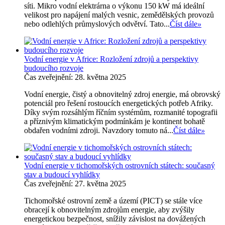
síti. Mikro vodní elektrárna o výkonu 150 kW má ideální
velikost pro napájení malých vesnic, zemědělských provozů
nebo odlehlých průmyslových odvětví. Tato...
Číst dále
»
Vodní energie v Africe: Rozložení zdrojů a perspektivy
budoucího rozvoje
Čas zveřejnění: 28. května 2025
Vodní energie, čistý a obnovitelný zdroj energie, má obrovský
potenciál pro řešení rostoucích energetických potřeb Afriky.
Díky svým rozsáhlým říčním systémům, rozmanité topografii
a příznivým klimatickým podmínkám je kontinent bohatě
obdařen vodními zdroji. Navzdory tomuto ná...
Číst dále
»
Vodní energie v tichomořských ostrovních státech: současný
stav a budoucí vyhlídky
Čas zveřejnění: 27. května 2025
Tichomořské ostrovní země a území (PICT) se stále více
obracejí k obnovitelným zdrojům energie, aby zvýšily
energetickou bezpečnost, snížily závislost na dovážených