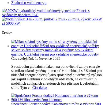
Znalosti o vodní energii
Zprávy
Mikro solární systémy mimo síť a systémy pro ukládání
energie: Udržitelné řešení pro vzdálené energetické potřeby
Čas zveřejnění: 1. července 2025
S rostoucím globálním tlakem na obnovitelné zdroje energie
se mikrosolární systémy mimo síť v kombinaci s řešeními pro
ukládání energie objevují jako spolehlivý a udržitelný způsob,
jak zajistit elektřinu v odlehlých oblastech, na ostrovech, v
mobilních aplikacích a regionech bez přístupu k celostátním
sítím. Tyto c...
Číst dále
»
Společnost Forster dodává Kaplanovu turbínu o výkonu 500