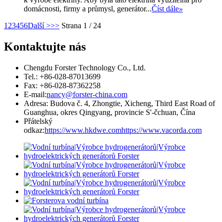
domácnosti, firmy a průmysl, generátor...
Číst dále
»
1
2
3
4
5
6
Další >
>>
Strana 1 / 24
Kontaktujte nás
Chengdu Forster Technology Co., Ltd.
Tel.: +86-028-87013699
Fax: +86-028-87362258
E-mail:
nancy@forster-china.com
Adresa: Budova č. 4, Zhongtie, Xicheng, Third East Road of
Guanghua, okres Qingyang, provincie S'-čchuan, Čína
Přátelský
odkaz:
https://www.hkdwe.com
https://www.vacorda.com