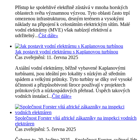
Přístup ke spolehlivé elektřině zůstává v mnoha horských
oblastech světa významnou výzvou. Tyto oblasti často trpí
omezenou infrastrukturou, drsným terénem a vysokými
náklady na připojení k celostátním elektrickým sítím. Malé
vodní elektrárny (MVE) však nabízejí efektivní a
udržitelný...
Číst dále
»
Jak postavit vodní elektrárnu s Kaplanovou turbínou
Čas zveřejnění: 11. června 2025
Axiální vodní elektrárny, běžně vybavené Kaplanovými
turbínami, jsou ideální pro lokality s nízkým až středním
spádem a velkými průtoky. Tyto turbíny se díky své vysoké
účinnosti a přizpůsobivosti široce používají v projektech
průtokových a nízkospádových přehrad. Úspěch takových
vodních instalací...
Číst dále
»
Společnost Forster vítá africké zákazníky na inspekci vodních
elektráren
Čas zveřejnění: 5. června 2025
Čcheng-tu, 20. května 2025 – Společnost Forster, světový lídr