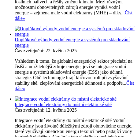
fosilních palivech a řešily změnu klimatu. Mezi různými
možnostmi obnovitelných zdrojů energie vyniká vodní
energie – zejména malé vodní elektrárny (MHE) – díky...
Číst
dále
»
Doplňkové výhody vodní energie a systémů pro skladování
energie
Čas zveřejnění: 22. května 2025
Vzhledem k tomu, že globální energetický sektor přechází na
čistší a udržitelnější zdroje energie, jeví se integrace vodní
energie a systémů skladování energie (ESS) jako účinná
strategie. Obě technologie hrají klíčovou roli při zvyšování
stability sítě, zlepšování energetické účinnosti a podpoře...
Číst
dále
»
Integrace vodní elektrárny do místní elektrické sítě
Čas zveřejnění: 12. května 2025
Integrace vodní elektrárny do místní elektrické sítě Vodní
elektrárny jsou životně důležitými zdroji obnovitelné energie,
které využívají kinetickou energii tekoucí nebo padající vody
k výrobě elektřiny. Aby byla tato elektřina využitelná pro