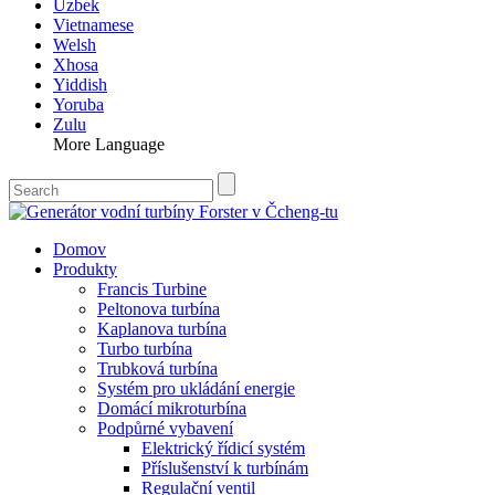
Uzbek
Vietnamese
Welsh
Xhosa
Yiddish
Yoruba
Zulu
More Language
Domov
Produkty
Francis Turbine
Peltonova turbína
Kaplanova turbína
Turbo turbína
Trubková turbína
Systém pro ukládání energie
Domácí mikroturbína
Podpůrné vybavení
Elektrický řídicí systém
Příslušenství k turbínám
Regulační ventil