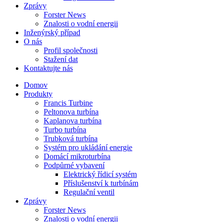
Zprávy
Forster News
Znalosti o vodní energii
Inženýrský případ
O nás
Profil společnosti
Stažení dat
Kontaktujte nás
Domov
Produkty
Francis Turbine
Peltonova turbína
Kaplanova turbína
Turbo turbína
Trubková turbína
Systém pro ukládání energie
Domácí mikroturbína
Podpůrné vybavení
Elektrický řídicí systém
Příslušenství k turbínám
Regulační ventil
Zprávy
Forster News
Znalosti o vodní energii