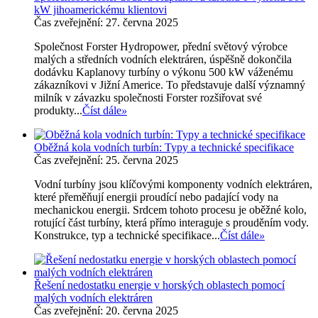
kW jihoamerickému klientovi
Čas zveřejnění: 27. června 2025
Společnost Forster Hydropower, přední světový výrobce
malých a středních vodních elektráren, úspěšně dokončila
dodávku Kaplanovy turbíny o výkonu 500 kW váženému
zákazníkovi v Jižní Americe. To představuje další významný
milník v závazku společnosti Forster rozšiřovat své
produkty...
Číst dále
»
Oběžná kola vodních turbín: Typy a technické specifikace
Čas zveřejnění: 25. června 2025
Vodní turbíny jsou klíčovými komponenty vodních elektráren,
které přeměňují energii proudící nebo padající vody na
mechanickou energii. Srdcem tohoto procesu je oběžné kolo,
rotující část turbíny, která přímo interaguje s prouděním vody.
Konstrukce, typ a technické specifikace...
Číst dále
»
Řešení nedostatku energie v horských oblastech pomocí
malých vodních elektráren
Čas zveřejnění: 20. června 2025