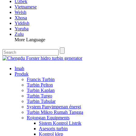
Uzbek
Vietnamese
Welsh
Xhosa
Yiddish
Yoruba
Zulu
More Language
Imah
Produk
Francis Turbin
Turbin Pelton
Turbin Kaplan
Turbin Turgo
Turbin Tubular
System Panyimpenan énergi
Turbin Mikro Rumah Tangga
Rojongan Equipments
Sistem Kontrol Listrik
Asesoris turbin
Kontrol klep