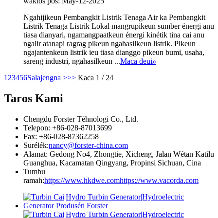
waktos pos: May-12-2025
Ngahijikeun Pembangkit Listrik Tenaga Air ka Pembangkit
Listrik Tenaga Listrik Lokal mangrupikeun sumber énergi anu
tiasa dianyari, ngamangpaatkeun énergi kinétik tina cai anu
ngalir atanapi ragrag pikeun ngahasilkeun listrik. Pikeun
ngajantenkeun listrik ieu tiasa dianggo pikeun bumi, usaha,
sareng industri, ngahasilkeun ...
Maca deui
»
1
2
3
4
5
6
Salajengna >
>>
Kaca 1 / 24
Taros Kami
Chengdu Forster Téhnologi Co., Ltd.
Telepon: +86-028-87013699
Fax: +86-028-87362258
Surélék:
nancy@forster-china.com
Alamat: Gedong No4, Zhongtie, Xicheng, Jalan Wétan Katilu
Guanghua, Kacamatan Qingyang, Propinsi Sichuan, Cina
Tumbu
ramah:
https://www.hkdwe.com
https://www.vacorda.com