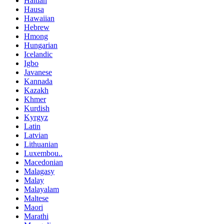
Haitian
Hausa
Hawaiian
Hebrew
Hmong
Hungarian
Icelandic
Igbo
Javanese
Kannada
Kazakh
Khmer
Kurdish
Kyrgyz
Latin
Latvian
Lithuanian
Luxembou..
Macedonian
Malagasy
Malay
Malayalam
Maltese
Maori
Marathi