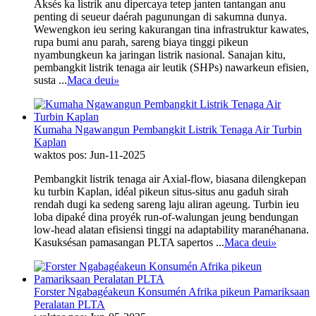
Aksés ka listrik anu dipercaya tetep janten tantangan anu
penting di seueur daérah pagunungan di sakumna dunya.
Wewengkon ieu sering kakurangan tina infrastruktur kawates,
rupa bumi anu parah, sareng biaya tinggi pikeun
nyambungkeun ka jaringan listrik nasional. Sanajan kitu,
pembangkit listrik tenaga air leutik (SHPs) nawarkeun efisien,
susta ...
Maca deui
»
Kumaha Ngawangun Pembangkit Listrik Tenaga Air Turbin
Kaplan
waktos pos: Jun-11-2025
Pembangkit listrik tenaga air Axial-flow, biasana dilengkepan
ku turbin Kaplan, idéal pikeun situs-situs anu gaduh sirah
rendah dugi ka sedeng sareng laju aliran ageung. Turbin ieu
loba dipaké dina proyék run-of-walungan jeung bendungan
low-head alatan efisiensi tinggi na adaptability maranéhanana.
Kasuksésan pamasangan PLTA sapertos ...
Maca deui
»
Forster Ngabagéakeun Konsumén Afrika pikeun Pamariksaan
Peralatan PLTA