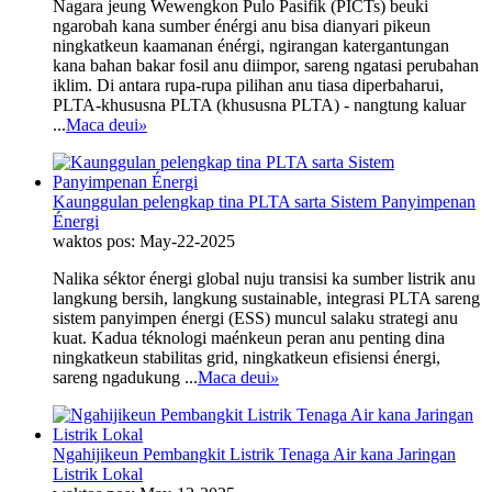
Nagara jeung Wewengkon Pulo Pasifik (PICTs) beuki
ngarobah kana sumber énérgi anu bisa dianyari pikeun
ningkatkeun kaamanan énérgi, ngirangan katergantungan
kana bahan bakar fosil anu diimpor, sareng ngatasi perubahan
iklim. Di antara rupa-rupa pilihan anu tiasa diperbaharui,
PLTA-khususna PLTA (khususna PLTA) - nangtung kaluar
...
Maca deui
»
Kaunggulan pelengkap tina PLTA sarta Sistem Panyimpenan
Énergi
waktos pos: May-22-2025
Nalika séktor énergi global nuju transisi ka sumber listrik anu
langkung bersih, langkung sustainable, integrasi PLTA sareng
sistem panyimpen énergi (ESS) muncul salaku strategi anu
kuat. Kadua téknologi maénkeun peran anu penting dina
ningkatkeun stabilitas grid, ningkatkeun efisiensi énergi,
sareng ngadukung ...
Maca deui
»
Ngahijikeun Pembangkit Listrik Tenaga Air kana Jaringan
Listrik Lokal