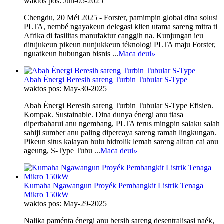
waktos pos: Jun-05-2025
Chengdu, 20 Méi 2025 - Forster, pamimpin global dina solusi
PLTA, nembé ngayakeun delegasi klien utama sareng mitra ti
Afrika di fasilitas manufaktur canggih na. Kunjungan ieu
ditujukeun pikeun nunjukkeun téknologi PLTA maju Forster,
nguatkeun hubungan bisnis ...
Maca deui
»
Abah Énergi Beresih sareng Turbin Tubular S-Type
waktos pos: May-30-2025
Abah Énergi Beresih sareng Turbin Tubular S-Type Efisien.
Kompak. Sustainable. Dina dunya énergi anu tiasa
diperbaharui anu ngembang, PLTA terus mingpin salaku salah
sahiji sumber anu paling dipercaya sareng ramah lingkungan.
Pikeun situs kalayan hulu hidrolik lemah sareng aliran cai anu
ageung, S-Type Tubu ...
Maca deui
»
Kumaha Ngawangun Proyék Pembangkit Listrik Tenaga
Mikro 150kW
waktos pos: May-29-2025
Nalika paménta énergi anu bersih sareng desentralisasi naék,