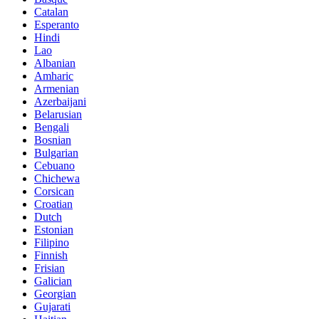
Catalan
Esperanto
Hindi
Lao
Albanian
Amharic
Armenian
Azerbaijani
Belarusian
Bengali
Bosnian
Bulgarian
Cebuano
Chichewa
Corsican
Croatian
Dutch
Estonian
Filipino
Finnish
Frisian
Galician
Georgian
Gujarati