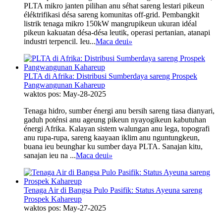
PLTA mikro janten pilihan anu séhat sareng lestari pikeun
éléktrifikasi désa sareng komunitas off-grid. Pembangkit
listrik tenaga mikro 150kW mangrupikeun ukuran idéal
pikeun kakuatan désa-désa leutik, operasi pertanian, atanapi
industri terpencil. Ieu...
Maca deui
»
PLTA di Afrika: Distribusi Sumberdaya sareng Prospek
Pangwangunan Kahareup
waktos pos: May-28-2025
Tenaga hidro, sumber énergi anu bersih sareng tiasa dianyari,
gaduh poténsi anu ageung pikeun nyayogikeun kabutuhan
énergi Afrika. Kalayan sistem walungan anu lega, topografi
anu rupa-rupa, sareng kaayaan iklim anu nguntungkeun,
buana ieu beunghar ku sumber daya PLTA. Sanajan kitu,
sanajan ieu na ...
Maca deui
»
Tenaga Air di Bangsa Pulo Pasifik: Status Ayeuna sareng
Prospek Kahareup
waktos pos: May-27-2025