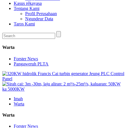
Kasus rékayasa
Tentang Kami
Profil Perusahaan
Ngundeur Data
Taros Kami
Warta
Forster News
Pangaweruh PLTA
Imah
Warta
Warta
Forster News