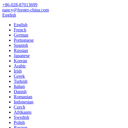
+86-028-87013699
nancy@forster-china.com
English
English
French
German
Portuguese
Spanish
Russian
Japanese
Korean
Arabic
Irish
Greek
Turkish
Italian
Danish
Romanian
Indonesian
Czech
Afrikaans
Swedish
Polish
Basque