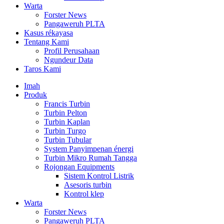
Warta
Forster News
Pangaweruh PLTA
Kasus rékayasa
Tentang Kami
Profil Perusahaan
Ngundeur Data
Taros Kami
Imah
Produk
Francis Turbin
Turbin Pelton
Turbin Kaplan
Turbin Turgo
Turbin Tubular
System Panyimpenan énergi
Turbin Mikro Rumah Tangga
Rojongan Equipments
Sistem Kontrol Listrik
Asesoris turbin
Kontrol klep
Warta
Forster News
Pangaweruh PLTA