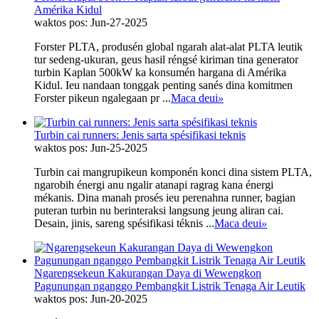
Amérika Kidul
waktos pos: Jun-27-2025
Forster PLTA, produsén global ngarah alat-alat PLTA leutik
tur sedeng-ukuran, geus hasil réngsé kiriman tina generator
turbin Kaplan 500kW ka konsumén hargana di Amérika
Kidul. Ieu nandaan tonggak penting sanés dina komitmen
Forster pikeun ngalegaan pr ...
Maca deui
»
Turbin cai runners: Jenis sarta spésifikasi teknis
waktos pos: Jun-25-2025
Turbin cai mangrupikeun komponén konci dina sistem PLTA,
ngarobih énergi anu ngalir atanapi ragrag kana énergi
mékanis. Dina manah prosés ieu perenahna runner, bagian
puteran turbin nu berinteraksi langsung jeung aliran cai.
Desain, jinis, sareng spésifikasi téknis ...
Maca deui
»
Ngarengsekeun Kakurangan Daya di Wewengkon
Pagunungan nganggo Pembangkit Listrik Tenaga Air Leutik
waktos pos: Jun-20-2025