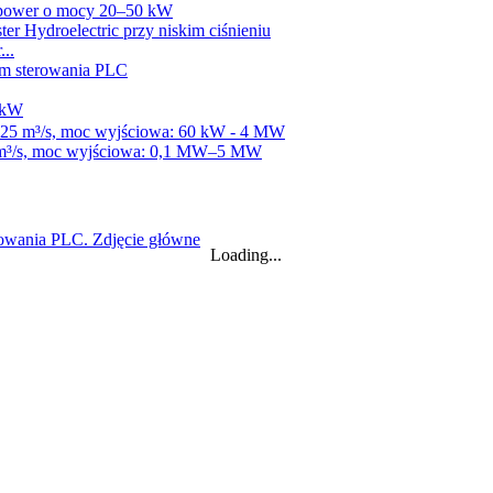
opower o mocy 20–50 kW
...
W
kW Fra...
ii
wo-jonowy...
Loading...
, o stałym ostrzu Ka...
 wodna...