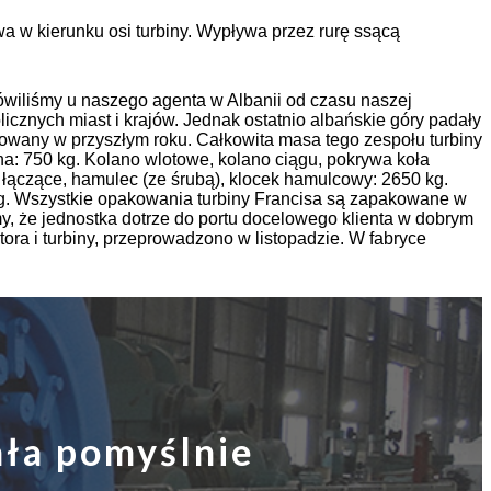
a w kierunku osi turbiny. Wypływa przez rurę ssącą
zamówiliśmy u naszego agenta w Albanii od czasu naszej
cznych miast i krajów. Jednak ostatnio albańskie góry padały
kowany w przyszłym roku. Całkowita masa tego zespołu turbiny
a: 750 kg. Kolano wlotowe, kolano ciągu, pokrywa koła
 łączące, hamulec (ze śrubą), klocek hamulcowy: 2650 kg.
kg. Wszystkie opakowania turbiny Francisa są zapakowane w
, że jednostka dotrze do portu docelowego klienta w dobrym
ora i turbiny, przeprowadzono w listopadzie. W fabryce
ała pomyślnie