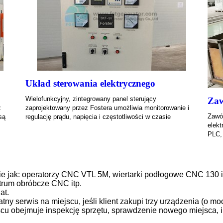
Układ sterowania elektrycznego
z
Wielofunkcyjny, zintegrowany panel sterujący
Zaw
z
zaprojektowany przez Fostera umożliwia monitorowanie i
Zawó
są
regulację prądu, napięcia i częstotliwości w czasie
elekt
PLC,
e jak: operatorzy CNC VTL 5M, wiertarki podłogowe CNC 130 i 
ntrum obróbcze CNC itp.
at.
ny serwis na miejscu, jeśli klient zakupi trzy urządzenia (o mo
scu obejmuje inspekcję sprzętu, sprawdzenie nowego miejsca, in