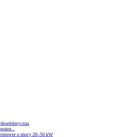
kW Fra...
ii
wo-jonowy...
, o stałym ostrzu Ka...
rator...