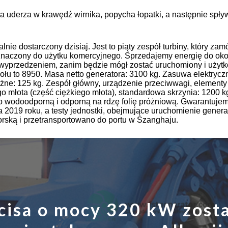
rator...
uderza w krawędź wirnika, popycha łopatki, a następnie spływ
opower o mocy 20–50 kW
...
alnie dostarczony dzisiaj. Jest to piąty zespół turbiny, który 
znaczony do użytku komercyjnego. Sprzedajemy energię do okoli
z wyprzedzeniem, zanim będzie mógł zostać uruchomiony i użyt
łu to 8950. Masa netto generatora: 3100 kg. Zasuwa elektryczn
W
ężne: 125 kg. Zespół główny, urządzenie przeciwwagi, elementy
o młota (część ciężkiego młota), standardowa skrzynia: 1200 
 wodoodporną i odporną na rdzę folię próżniową. Gwarantujemy
 2019 roku, a testy jednostki, obejmujące uruchomienie generat
rską i przetransportowano do portu w Szanghaju.
cisa o mocy 320 kW zost