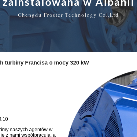
zainstalowana w Albanii
Chengdu Froster Technology Co.,Ltd
h turbiny Francisa o mocy 320 kW
9.10
dzimy naszych agentów w
nie z nami współpracują, a