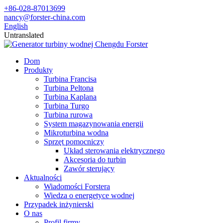
+86-028-87013699
nancy@forster-china.com
English
Untranslated
Dom
Produkty
Turbina Francisa
Turbina Peltona
Turbina Kaplana
Turbina Turgo
Turbina rurowa
System magazynowania energii
Mikroturbina wodna
Sprzęt pomocniczy
Układ sterowania elektrycznego
Akcesoria do turbin
Zawór sterujący
Aktualności
Wiadomości Forstera
Wiedza o energetyce wodnej
Przypadek inżynierski
O nas
Profil firmy