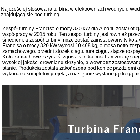
Generator turbiny hydraulicznej 250 kW Hydroelektryczny gene
Najczęściej stosowana turbina w elektrowniach wodnych. Woda 
znajdującą się pod turbiną.
Rozwiązanie w postaci mikroturbiny Micro Turgo Mini Hydr
Cena generatora turbiny Kaplana dla elektrowni wodnej Forster
Zespół turbiny Francisa o mocy 320 kW dla Albanii został oficj
współpracy w 2015 roku. Ten zespół turbiny jest również prze
Generator turbiny wodnej Francisa o mocy 320 kW z...
śniegiem, a zespół turbiny może zostać zainstalowany tylko 
Francisa o mocy 320 kW wynosi 10 468 kg, a masa netto zespo
Generator turbiny Peltona do hydroelektrowni o mocy 1200 k
zamachowego, przedni stożek ciągu, rura ciągu, złącze rozpr
Koło zamachowe, szyna ślizgowa silnika, mechanizm ciężkieg
wysokiej jakości drewniane skrzynie, a wewnątrz zastosowano
stanie. Produkcja została zakończona pod koniec października
wykonano kompletny projekt, a następnie wysłano ją drogą mo
Turbina Fran