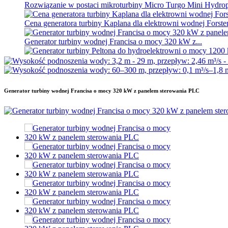
Rozwiązanie w postaci mikroturbiny Micro Turgo Mini Hydr
Cena generatora turbiny Kaplana dla elektrowni wodnej Forster
Generator turbiny wodnej Francisa o mocy 320 kW z...
Generator turbiny Peltona do hydroelektrowni o mocy 1200 k
Alternatywny generator energii hydroelektrycznej o mocy 500 
Generator turbiny wodnej Francisa o mocy 320 kW z panelem sterowania PLC
Niskie koszty budowy Wysoka wydajność Niskie zużycie energ
20-stopowy, 250 kWh, 582 kWh, kontenerowy akumulator lito
Małe mikrohydrohalogeny o mocy 10 kW, 12 kW, 15 kW i 20 kW
Generator turbiny mikrohydroturbinowej Forster 2×40 kW
Turbina śmigłowa hydrauliczna 100kW Kaplan Turbine Gen...
Generator turbiny wodnej Peltona o mocy 2200 kW
Mała turbina Kaplana 10 kW, 12 kW, 15 kW mikroelektrownia
Producent sprzętu hydroelektrycznego Hydraulic Franc...